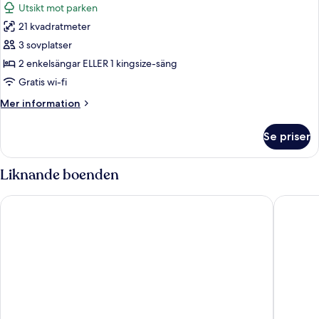
Utsikt mot parken
foton
21 kvadratmeter
för
Superior-
3 sovplatser
rum
2 enkelsängar ELLER 1 kingsize-säng
Gratis wi-fi
Mer
Mer information
information
om
Se priser
Superior-
rum
Liknande boenden
Wellton Riverside SPA Hotel
Radisson