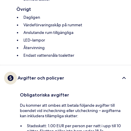
Övrigt
Dagligen
Värdeförvaringsskåp på rummet
Anslutande rum tillgängliga
LED-lampor
Återvinning
Endast vattensnåla toaletter
Avgifter och policyer
Obligatoriska avgifter
Du kommer att ombes att betala följande avgifter till
boendet vid incheckning eller utcheckning – avgifterna
kan inkludera tillämpliga skatter:
Stadsskatt: 1.00 EUR per person per natt i upp till 10
nätter. Skatten gäller inte barn under 18 år.