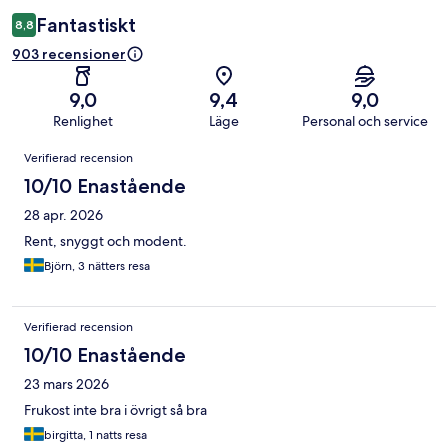
Fantastiskt
8,8
903 recensioner
9,0
9,4
9,0
Renlighet
Läge
Personal och service
Recensioner
Verifierad recension
10/10 Enastående
28 apr. 2026
Rent, snyggt och modent.
Björn, 3 nätters resa
Verifierad recension
10/10 Enastående
23 mars 2026
Frukost inte bra i övrigt så bra
birgitta, 1 natts resa