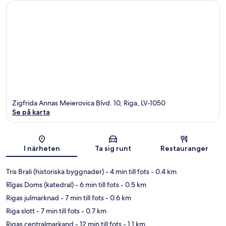
Zigfrida Annas Meierovica Blvd. 10, Riga, LV-1050
Se på karta
Karta
I närheten
Ta sig runt
Restauranger
Tris Brali (historiska byggnader)
- 4 min till fots
- 0.4 km
Rīgas Doms (katedral)
- 6 min till fots
- 0.5 km
Rigas julmarknad
- 7 min till fots
- 0.6 km
Riga slott
- 7 min till fots
- 0.7 km
Rigas centralmarkand
- 12 min till fots
- 1.1 km