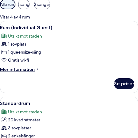
Tillgängliga
Alla rum
1 säng
2 sängar
filter
för
Visar 4 av 4 rum
rum
Öppna
Ett hotellrum med en stor säng, ett sk
6
Rum (Individual Guest)
alla
Utsikt mot staden
foton
1 sovplats
för
Rum
1 queensize-säng
(Individual
Gratis wi-fi
Guest)
Mer
Mer information
information
om
Se priser
Rum
(Individual
Guest)
Öppna
Ett hotellrum med två sängar, en stop
9
Standardrum
alla
Utsikt mot staden
foton
20 kvadratmeter
för
Standardrum
3 sovplatser
2 enkelsängar