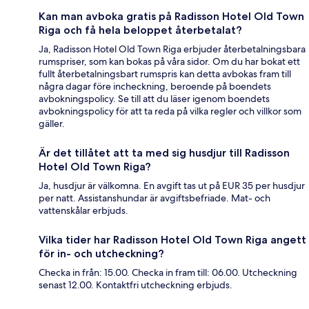
Kan man avboka gratis på Radisson Hotel Old Town
Riga och få hela beloppet återbetalat?
Ja, Radisson Hotel Old Town Riga erbjuder återbetalningsbara
rumspriser, som kan bokas på våra sidor. Om du har bokat ett
fullt återbetalningsbart rumspris kan detta avbokas fram till
några dagar före incheckning, beroende på boendets
avbokningspolicy. Se till att du läser igenom boendets
avbokningspolicy för att ta reda på vilka regler och villkor som
gäller.
Är det tillåtet att ta med sig husdjur till Radisson
Hotel Old Town Riga?
Ja, husdjur är välkomna. En avgift tas ut på EUR 35 per husdjur
per natt. Assistanshundar är avgiftsbefriade. Mat- och
vattenskålar erbjuds.
Vilka tider har Radisson Hotel Old Town Riga angett
för in- och utcheckning?
Checka in från: 15.00. Checka in fram till: 06.00. Utcheckning
senast 12.00. Kontaktfri utcheckning erbjuds.