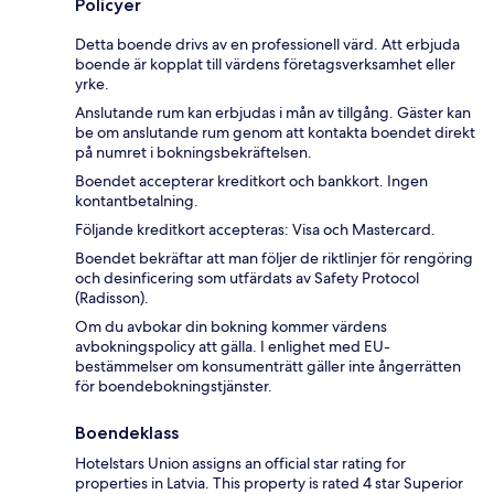
Policyer
Detta boende drivs av en professionell värd. Att erbjuda
boende är kopplat till värdens företagsverksamhet eller
yrke.
Anslutande rum kan erbjudas i mån av tillgång. Gäster kan
be om anslutande rum genom att kontakta boendet direkt
på numret i bokningsbekräftelsen.
Boendet accepterar kreditkort och bankkort. Ingen
kontantbetalning.
Följande kreditkort accepteras: Visa och Mastercard.
Boendet bekräftar att man följer de riktlinjer för rengöring
och desinficering som utfärdats av Safety Protocol
(Radisson).
Om du avbokar din bokning kommer värdens
avbokningspolicy att gälla. I enlighet med EU-
bestämmelser om konsumenträtt gäller inte ångerrätten
för boendebokningstjänster.
Boendeklass
Hotelstars Union assigns an official star rating for
properties in Latvia. This property is rated 4 star Superior