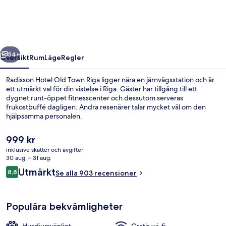
Town
Riga
regående
Nästa
54+
Översikt
Rum
Läge
Regler
Radisson Hotel Old Town Riga ligger nära en järnvägsstation och är
ett utmärkt val för din vistelse i Riga. Gäster har tillgång till ett
dygnet runt-öppet fitnesscenter och dessutom serveras
frukostbuffé dagligen. Andra resenärer talar mycket väl om den
hjälpsamma personalen.
Det
999 kr
nuvarande
inklusive skatter och avgifter
priset
30 aug. – 31 aug.
Boendets fasad
är
Recensioner
Utmärkt
8,8
Se alla 903 recensioner
999 kr
8,8 av 10,
Populära bekvämligheter