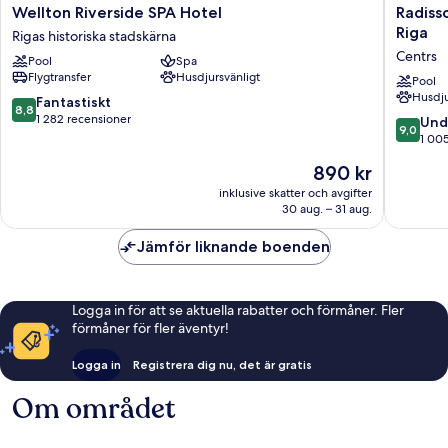
Wellton
Radisso
Wellton Riverside SPA Hotel
Radiss
Riverside
Blu
Riga
Rigas historiska stadskärna
SPA
Latvija
Centrs
Pool
Spa
Hotel
Confere
Flygtransfer
Husdjursvänligt
Rigas
&
Pool
Husdju
historiska
Spa
8.8
Fantastiskt
8,8
stadskärna
Hotel,
av
1 282 recensioner
9.0
Und
9,0
Riga
10,
av
1 00
Centrs
Fantastiskt,
10,
Priset
890 kr
1 282 recensioner
Underba
är
1 005 re
inklusive skatter och avgifter
890 kr
30 aug. – 31 aug.
Jämför liknande boenden
Logga in för att se aktuella rabatter och förmåner. Fler
förmåner för fler äventyr!
Logga in
Registrera dig nu, det är gratis
Om området