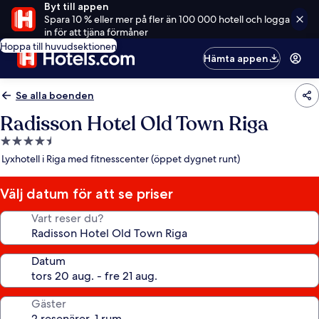
Byt till appen
Spara 10 % eller mer på fler än 100 000 hotell och logga
in för att tjäna förmåner
Hoppa till huvudsektionen
Hämta appen
Se alla boenden
Radisson Hotel Old Town Riga
4.5-
stjärnigt
Lyxhotell i Riga med fitnesscenter (öppet dygnet runt)
boende
Välj datum för att se priser
Vart reser du?
Datum
Gäster