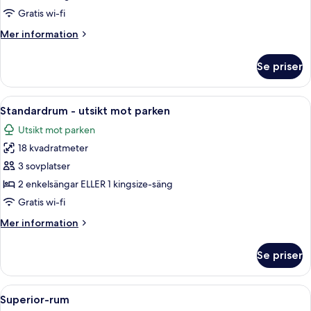
Gratis wi-fi
Mer
Mer information
information
om
Se priser
Standardrum
Öppna
Ett hotellrum med en stor säng, ett skr
8
Standardrum - utsikt mot parken
alla
Utsikt mot parken
foton
18 kvadratmeter
för
Standardrum
3 sovplatser
-
2 enkelsängar ELLER 1 kingsize-säng
utsikt
Gratis wi-fi
mot
Mer
Mer information
parken
information
om
Se priser
Standardrum
-
utsikt
Öppna
Ett hotellrum med en säng, ett skrivbo
13
mot
Superior-rum
alla
parken