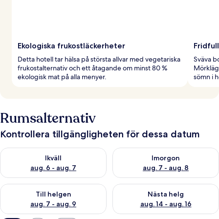
Ekologiska frukostläckerheter
Fridful
Detta hotell tar hälsa på största allvar med vegetariska
Sväva bo
frukostalternativ och ett åtagande om minst 80 %
Mörkläg
ekologisk mat på alla menyer.
sömn i 
Rumsalternativ
Kontrollera tillgängligheten för dessa datum
Kontrollera tillgängligheten för ikväll aug. 6 - aug. 7
Kontrollera tillgängligheten f
Ikväll
Imorgon
aug. 6 - aug. 7
aug. 7 - aug. 8
Kontrollera tillgängligheten för den här helgen aug. 7 - aug. 9
Kontrollera tillgängligheten fö
Till helgen
Nästa helg
aug. 7 - aug. 9
aug. 14 - aug. 16