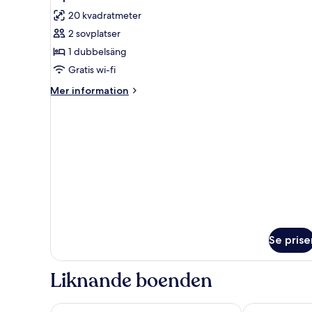
alla
20 kvadratmeter
foton
2 sovplatser
för
Superior
1 dubbelsäng
Double
Gratis wi-fi
room
Mer
Mer information
information
om
Superior
Double
room
Se prise
Liknande boenden
See & Wellnesshotel Gerbi
Seehof Hotel