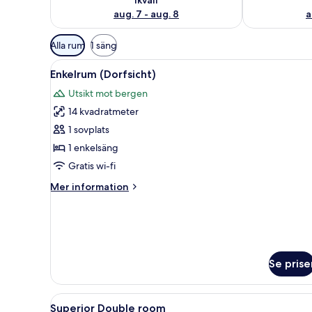
aug. 7 - aug. 8
a
Tillgängliga
Alla rum
1 säng
filter
Öppna
Ett hotellrum med en stor säng,
för
9
Enkelrum (Dorfsicht)
alla
rum
Utsikt mot bergen
foton
14 kvadratmeter
för
Enkelrum
1 sovplats
(Dorfsicht)
1 enkelsäng
Gratis wi-fi
Mer
Mer information
information
om
Enkelrum
(Dorfsicht)
Se prise
Öppna
Ett hotellrum med en stor säng,
2
Superior Double room