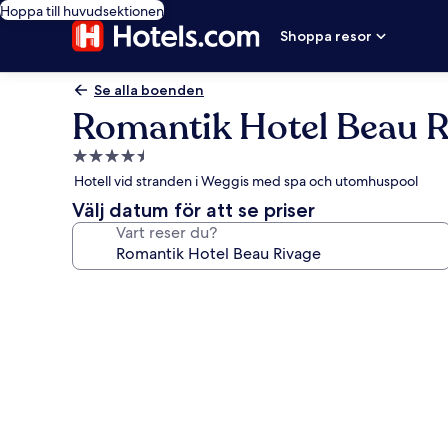
Hoppa till huvudsektionen
Shoppa resor
Se alla boenden
Romantik Hotel Beau R
4.5-
stjärnigt
Hotell vid stranden i Weggis med spa och utomhuspool
boende
Välj datum för att se priser
Vart reser du?
Fotogalleri
för
Romantik
Hotel
Beau
Rivage