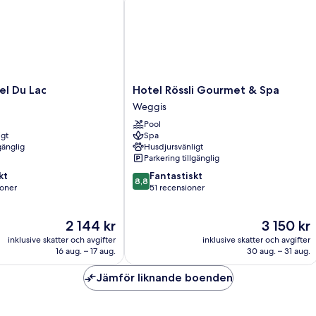
Hotel
el Du Lac
Hotel Rössli Gourmet & Spa
Rössli
Weggis
Gourmet
Pool
&
igt
Spa
Spa
gänglig
Husdjursvänligt
Weggis
Parkering tillgänglig
8.8
kt
Fantastiskt
8,8
av
ioner
51 recensioner
10,
Fantastiskt,
Priset
Priset
2 144 kr
3 150 kr
er
51 recensioner
är
är
inklusive skatter och avgifter
inklusive skatter och avgifter
2 144 kr
3 150 kr
16 aug. – 17 aug.
30 aug. – 31 aug.
Jämför liknande boenden