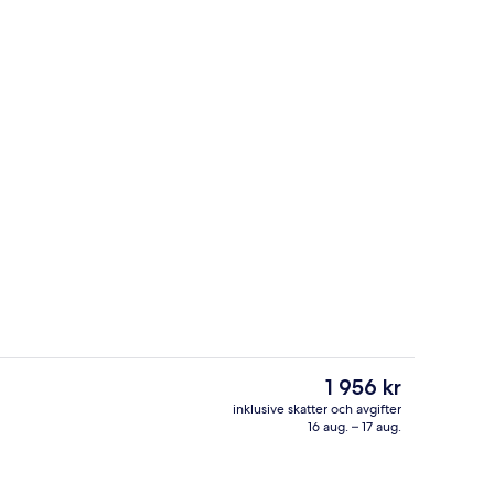
ggning
Restaurang
Det
1 956 kr
nuvarande
inklusive skatter och avgifter
priset
16 aug. – 17 aug.
Exteriör
är
1 956 kr