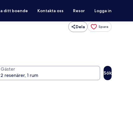
ra ditt boende
Kontakta oss
Resor
Logga in
Dela
Spara
Gäster
Sök