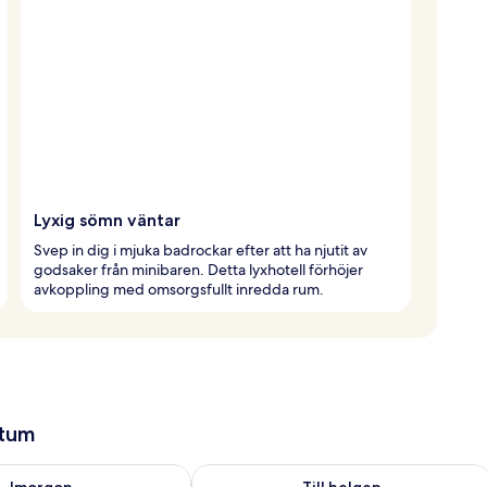
Lyxig sömn väntar
Svep in dig i mjuka badrockar efter att ha njutit av
godsaker från minibaren. Detta lyxhotell förhöjer
avkoppling med omsorgsfullt inredda rum.
atum
llgängligheten för imorgon aug. 8 - aug. 9
Kontrollera tillgängligheten för den h
Imorgon
Till helgen