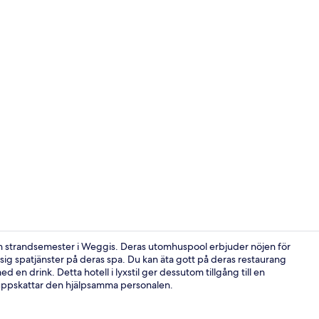
Idrottsanlä
din strandsemester i Weggis. Deras utomhuspool erbjuder nöjen för
 sig spatjänster på deras spa. Du kan äta gott på deras restaurang
en drink. Detta hotell i lyxstil ger dessutom tillgång till en
Lounge
 uppskattar den hjälpsamma personalen.