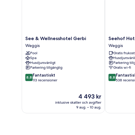
See
Seehof
See & Wellnesshotel Gerbi
Seehof Hot
&
Hotel
Weggis
Weggis
Wellnesshotel
Du
Pool
Gratis frukost
Gerbi
Lac
Spa
Husdjursvänl
Weggis
Weggis
Husdjursvänligt
Parkering till
Parkering tillgänglig
Gratis wi-fi
8.8
8.8
Fantastiskt
Fantastis
8,8
8,8
av
av
113 recensioner
538 recens
10,
10,
Fantastiskt,
Fantastiskt,
Priset
4 493 kr
113 recensioner
538 recension
är
inklusive skatter och avgifter
4 493 kr
9 aug. – 10 aug.