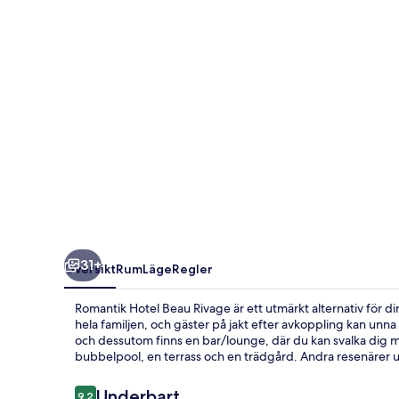
31+
Översikt
Rum
Läge
Regler
Romantik Hotel Beau Rivage är ett utmärkt alternativ för 
hela familjen, och gäster på jakt efter avkoppling kan unna
och dessutom finns en bar/lounge, där du kan svalka dig med 
bubbelpool, en terrass och en trädgård. Andra resenärer
Recensioner
Underbart
9,2