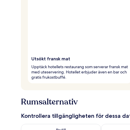
Utsökt fransk mat
Upptäck hotellets restaurang som serverar fransk mat
med uteservering. Hotellet erbjuder även en bar och
gratis frukostbuffé.
Rumsalternativ
Kontrollera tillgängligheten för dessa d
Kontrollera tillgängligheten för ikväll aug. 7 - aug. 8
Kontrollera ti
Ikväll