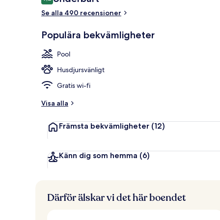
9,2 av 10,
Se alla 490 recensioner
Bubbelpool 
Populära bekvämligheter
Pool
Husdjursvänligt
Gratis wi-fi
Visa alla
Främsta bekvämligheter
(12)
Känn dig som hemma
(6)
Därför älskar vi det här boendet