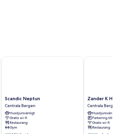
Scandic Neptun
Zander K Hotel
Scandic
Zander
Scandic Neptun
Zander K Hotel
Neptun
K
Centrala Bergen
Centrala Bergen
Centrala
Hotel
Husdjursvänligt
Husdjursvänligt
Bergen
Centrala
Gratis wi-fi
Parkering tillgänglig
Bergen
Restaurang
Gratis wi-fi
Gym
Restaurang