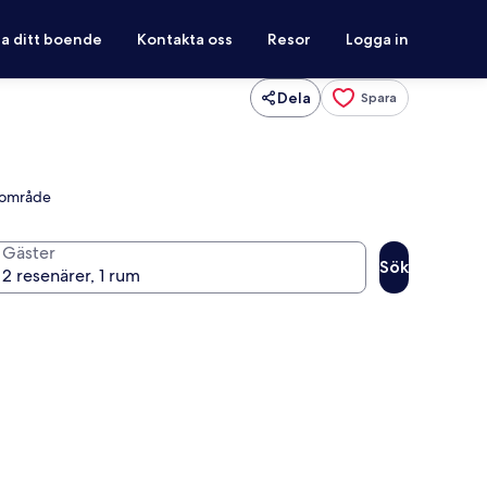
ra ditt boende
Kontakta oss
Resor
Logga in
Dela
Spara
mnområde
Gäster
Sök