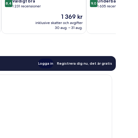
8.4
9.0
Väldigt bra
Underbart
8,4
9,0
av
av
1 231 recensioner
1 635 recensioner
10,
10,
Priset
1 369 kr
Väldigt
Underbart,
är
bra,
1 635 recensioner
inklusive skatter och avgifter
inklusive s
1 369 kr
30 aug. – 31 aug.
1 231 recensioner
Logga in
Registrera dig nu, det är gratis