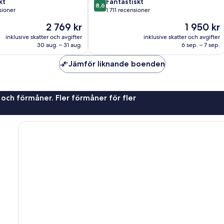
8.6
kt
Fantastiskt
8,6
av
sioner
1 711 recensioner
10,
Priset
Priset
2 769 kr
1 950 kr
Fantastiskt,
är
är
oner
1 711 recensioner
inklusive skatter och avgifter
inklusive skatter och avgifter
2 769 kr
1 950 kr
30 aug. – 31 aug.
6 sep. – 7 sep.
Jämför liknande boenden
 och förmåner. Fler förmåner för fler