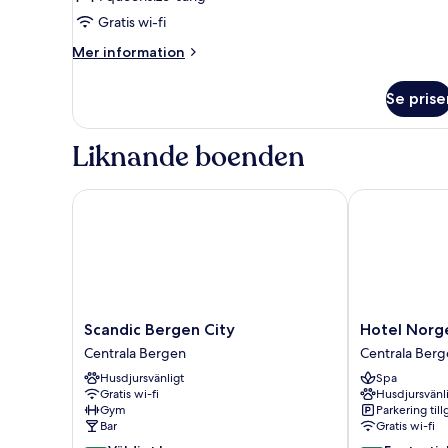
för
Standard
Gratis wi-fi
Queen
Mer
Mer information
Room
information
om
Se prise
Standard
Queen
Room
Liknande boenden
Scandic Bergen City
Hotel Norge 
Scandic
Hotel
Scandic Bergen City
Hotel Norg
Bergen
Norge
Centrala Bergen
Centrala Ber
City
by
Husdjursvänligt
Spa
Centrala
Scandic
Gratis wi-fi
Husdjursvänl
Bergen
Centrala
Gym
Parkering till
Bergen
Bar
Gratis wi-fi