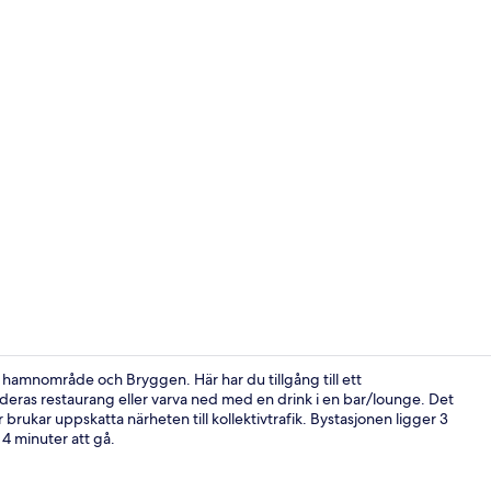
Restaurang
 hamnområde och Bryggen. Här har du tillgång till ett
å deras restaurang eller varva ned med en drink i en bar/lounge. Det
brukar uppskatta närheten till kollektivtrafik. Bystasjonen ligger 3
Bar (på boen
 4 minuter att gå.