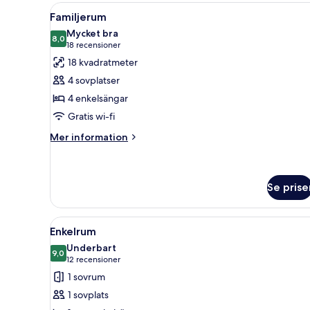
Öppna
Ett hotellrum med en våningssä
6
Familjerum
alla
Mycket bra
foton
8,0
8,0 av 10
(18 recensioner)
18 recensioner
för
18 kvadratmeter
Familjerum
4 sovplatser
4 enkelsängar
Gratis wi-fi
Mer
Mer information
information
om
Familjerum
Se prise
Öppna
En snyggt bäddad säng med vit
4
Enkelrum
alla
Underbart
foton
9,0
9,0 av 10
(12 recensioner)
12 recensioner
för
1 sovrum
Enkelrum
1 sovplats