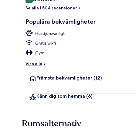
8,8 av 10,
Se alla 1 504 recensioner
Bar (på boen
Populära bekvämligheter
Husdjursvänligt
Gratis wi-fi
Gym
Visa alla
Främsta bekvämligheter
(12)
Känn dig som hemma
(6)
Rumsalternativ