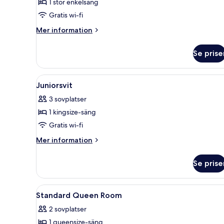
1 stor enkelsäng
Gratis wi-fi
Mer
Mer information
information
om
Se prise
Enkelrum
Öppna
Ett hotellrum med en säng, ett
5
Juniorsvit
alla
3 sovplatser
foton
1 kingsize-säng
för
Juniorsvit
Gratis wi-fi
Mer
Mer information
information
om
Se prise
Juniorsvit
Öppna
Ett modernt hotellrum med en s
5
Standard Queen Room
alla
2 sovplatser
foton
1 queensize-säng