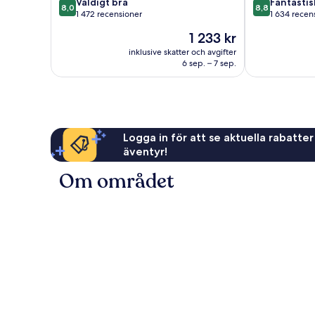
8.0
8.8
Väldigt bra
Fantastis
8,0
8,8
av
av
1 472 recensioner
1 634 recen
10,
10,
Priset
1 233 kr
Väldigt
Fantastiskt,
är
bra,
1 634 recensi
inklusive skatter och avgifter
1 233 kr
6 sep. – 7 sep.
1 472 recensioner
Logga in för att se aktuella rabatter
äventyr!
Om området