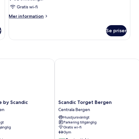
för
Standard
Gratis wi-fi
Twin
Mer
Mer information
Room
information
om
r
Se priser
Standard
Twin
Room
by Scandic
Scandic Torget Bergen
Scandic
e by Scandic
Scandic Torget Bergen
Torget
gen
Centrala Bergen
Bergen
Husdjursvänligt
Centrala
igt
Parkering tillgänglig
Bergen
gänglig
Gratis wi-fi
Gym