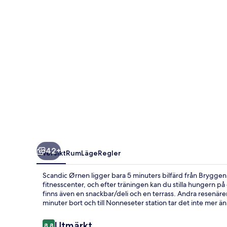
42+
Översikt
Rum
Läge
Regler
Scandic Ørnen ligger bara 5 minuters bilfärd från Bryggen
fitnesscenter, och efter träningen kan du stilla hungern p
finns även en snackbar/deli och en terrass. Andra resenärer 
minuter bort och till Nonneseter station tar det inte mer än
Recensioner
Utmärkt
8,8