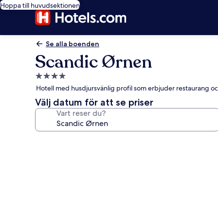
Hoppa till huvudsektionen
Se alla boenden
Scandic Ørnen
4.0-
stjärnigt
Hotell med husdjursvänlig profil som erbjuder restaurang oc
boende
Välj datum för att se priser
Vart reser du?
Fotogalleri
för
Scandic
Ørnen