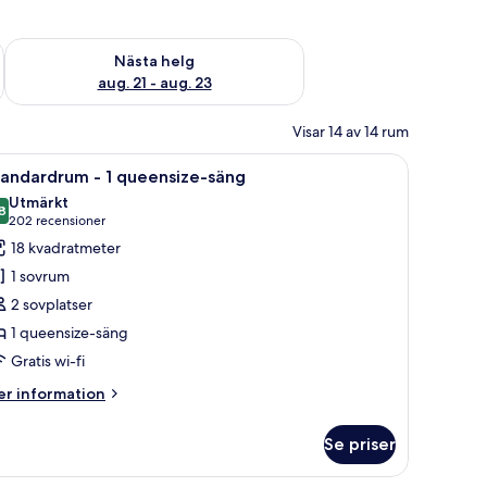
är helgen aug. 14 - aug. 16
Kontrollera tillgängligheten för nästa helg aug. 21 - aug. 23
Nästa helg
aug. 21 - aug. 23
Visar 14 av 14 rum
g, en platt-TV, ett skrivbord med en lampa och en stol.
ppna
Ett hotellrum med en stor säng, ett skrivbord,
6
tandardrum - 1 queensize-säng
la
Utmärkt
oton
8
8,8 av 10
(202 recensioner)
202 recensioner
ör
18 kvadratmeter
tandardrum
1 sovrum
2 sovplatser
1 queensize-säng
ueensize-
Gratis wi-fi
äng
er
r information
formation
m
Se priser
andardrum