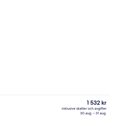
Reception
Det
1 532 kr
nuvarande
inklusive skatter och avgifter
priset
30 aug. – 31 aug.
det)
Terrass/Patio
är
1 532 kr