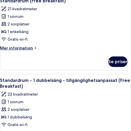
Standardrum (Free Breakfast)
alla
(Free
21 kvadratmeter
Breakfast)
foton
1 sovrum
för
Standardrum
2 sovplatser
(Free
1 enkelsäng
Breakfast)
Gratis wi-fi
Mer
Mer information
information
om
Se priser
Standardrum
(Free
Breakfast)
Öppna
Ett hotellrum med en stor säng, ett sk
9
Standardrum - 1 dubbelsäng - tillgänglighetsanpassat (Free
alla
Breakfast)
foton
22 kvadratmeter
för
1 sovrum
Standardrum
2 sovplatser
-
1
1 dubbelsäng
dubbelsäng
Gratis wi-fi
-