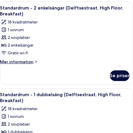
2
Öppna
Ett hotellrum med två sängar, ett skri
8
enkelsängar
Standardrum - 2 enkelsängar (Delftsestraat, High Floor,
alla
(Weena
Breakfast)
Side,
foton
18 kvadratmeter
Free
för
Breakfast)
1 sovrum
Standardrum
2 sovplatser
-
2
2 enkelsängar
enkelsängar
Gratis wi-fi
(Delftsestraat,
Mer
Mer information
High
information
Floor,
om
Se priser
Standardrum
Breakfast)
-
2
Öppna
Ett hotellrum med en stor säng, ett sk
8
enkelsängar
Standardrum - 1 dubbelsäng (Delftsestraat, High Floor,
alla
(Delftsestraat,
Breakfast)
High
foton
18 kvadratmeter
Floor,
för
Breakfast)
1 sovrum
Standardrum
2 sovplatser
-
1
1 dubbelsäng