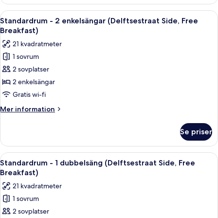
-
staden
1
Öppna
Ett hotellrum med två sängar, ett skri
(Free
8
dubbelsäng
Standardrum - 2 enkelsängar (Delftsestraat Side, Free
alla
Breakfast)
-
Breakfast)
pentry
foton
21 kvadratmeter
-
för
utsikt
1 sovrum
Standardrum
mot
2 sovplatser
-
staden
(Free
2
2 enkelsängar
Breakfast)
enkelsängar
Gratis wi-fi
(Delftsestraat
Mer
Mer information
Side,
information
Free
om
Se priser
Standardrum
Breakfast)
-
2
Öppna
Ett hotellrum med en stor säng, ett sk
8
enkelsängar
Standardrum - 1 dubbelsäng (Delftsestraat Side, Free
alla
(Delftsestraat
Breakfast)
Side,
foton
21 kvadratmeter
Free
för
Breakfast)
1 sovrum
Standardrum
2 sovplatser
-