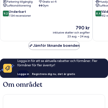
Parkering tillgänglig
Gratis wi-fi
Husdju
Rotterdam
Rotterd
Luftkonditionering
Gym
Luftko
Centrum
Centru
9.2
8.4
Underbart
Väld
9,2
8,4
av
av
1 134 recensioner
412 
10,
10,
Underbart,
Väldigt
Priset
790 kr
1 134 recensioner
bra,
är
inklusive skatter och avgifter
412 rece
790 kr
23 aug. – 24 aug.
Jämför liknande boenden
Logga in för att se aktuella rabatter och förmåner. Fler
förmåner för fler äventyr!
Logga in
Registrera dig nu, det är gratis
Om området