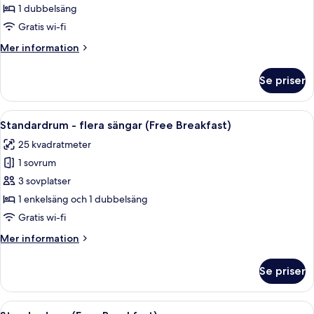
1
1 dubbelsäng
dubbelsäng
Gratis wi-fi
(Delftsestraat
Mer
Mer information
Side,
information
Free
om
Se priser
Standardrum
Breakfast)
-
1
Öppna
Ett hotellrum med en stor säng, ett sk
8
dubbelsäng
Standardrum - flera sängar (Free Breakfast)
alla
(Delftsestraat
25 kvadratmeter
Side,
foton
Free
1 sovrum
för
Breakfast)
Standardrum
3 sovplatser
-
1 enkelsäng och 1 dubbelsäng
flera
Gratis wi-fi
sängar
Mer
Mer information
(Free
information
Breakfast)
om
Se priser
Standardrum
-
flera
Öppna
Ett hotellrum med en stor säng, ett sk
10
sängar