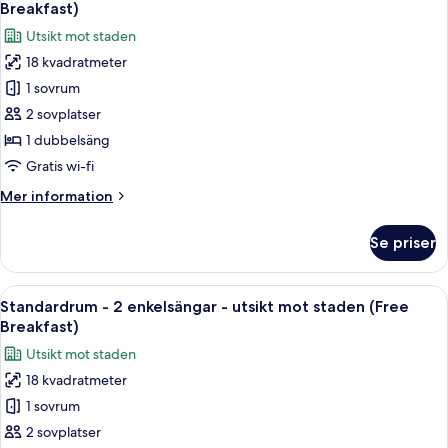
alla
Breakfast)
-
Breakfast)
utsikt
foton
Utsikt mot staden
mot
för
staden
18 kvadratmeter
Standardrum
(High
1 sovrum
-
Floor,
Free
1
2 sovplatser
Breakfast)
dubbelsäng
1 dubbelsäng
(Weena
Gratis wi-fi
Side,
Mer
Mer information
High
information
Floor,
om
Se priser
Standardrum
Breakfast)
-
1
Öppna
Ett hotellrum med två sängar, ett skri
8
dubbelsäng
Standardrum - 2 enkelsängar - utsikt mot staden (Free
alla
(Weena
Breakfast)
Side,
foton
Utsikt mot staden
High
för
Floor,
18 kvadratmeter
Standardrum
Breakfast)
1 sovrum
-
2
2 sovplatser