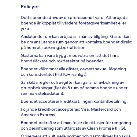
Policyer
Detta boende drivs av en professionell värd. Att erbjuda
boende är kopplat till värdens företagsverksamhet eller
yrke.
Anslutande rum kan erbjudas i mån av tillgång. Gäster kan
be om anslutande rum genom att kontakta boendet direkt
på numret i bokningsbekräftelsen.
Gästerna kan vara tryggt medvetna om att det finns
brandsläckare och rökdetektor på boendet.
Boendet välkomnar alla gäster, oavsett sexuell läggning
och könsidentitet (HBTQ+-vänligt).
Särskilda regler och avgifter kan gälla för avbokning av
gruppbokningar (fler än 8 rum på samma boende under
samma vistelsedatum).
Boendet accepterar kreditkort. Ingen kontantbetalning.
Följande kreditkort accepteras: Visa, Mastercard och
American Express.
Boendet bekräftar att man följer de riktlinjer för rengöring
och desinficering som utfärdats av Clean Promise (IHG).
Observera att kulturella normer och gästpolicyer kan skilja