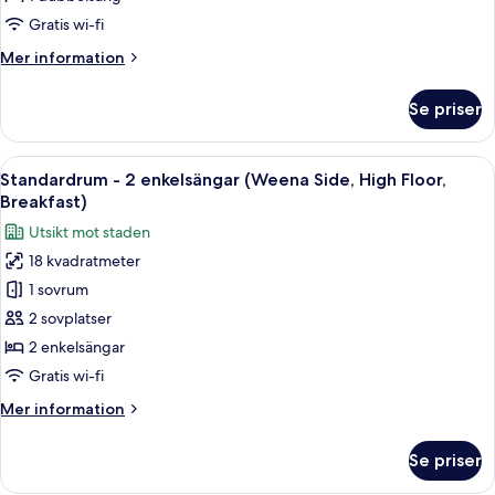
dubbelsäng
Gratis wi-fi
(Delftsestraat,
Mer
Mer information
High
information
Floor,
om
Se priser
Standardrum
Breakfast)
-
1
Öppna
Ett hotellrum med två sängar, ett skri
8
dubbelsäng
Standardrum - 2 enkelsängar (Weena Side, High Floor,
alla
(Delftsestraat,
Breakfast)
High
foton
Utsikt mot staden
Floor,
för
Breakfast)
18 kvadratmeter
Standardrum
1 sovrum
-
2
2 sovplatser
enkelsängar
2 enkelsängar
(Weena
Gratis wi-fi
Side,
Mer
Mer information
High
information
Floor,
om
Se priser
Standardrum
Breakfast)
-