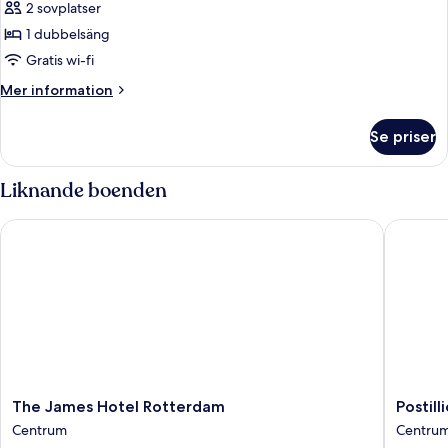
-
Breakfast)
2 sovplatser
1
1 dubbelsäng
dubbelsäng
Gratis wi-fi
(Weena
Mer
Mer information
Side,
information
Free
om
Se priser
Breakfast)
Standardrum
-
1
Liknande boenden
dubbelsäng
(Weena
The James Hotel Rotterdam
Postilli
Side,
Free
Breakfast)
The
Postillio
The James Hotel Rotterdam
Postil
James
Hotel
Centrum
Centru
Hotel
WTC