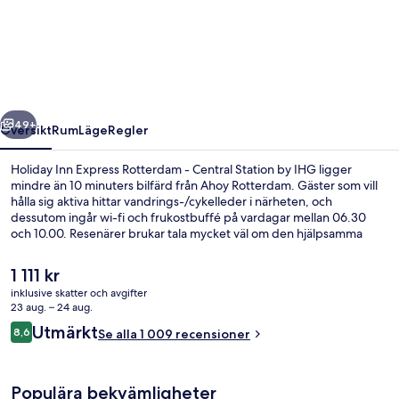
Inn
Express
Rotterdam
-
Central
regående
Nästa
Station
49+
Översikt
Rum
Läge
Regler
by
Holiday Inn Express Rotterdam - Central Station by IHG ligger
IHG
mindre än 10 minuters bilfärd från Ahoy Rotterdam. Gäster som vill
hålla sig aktiva hittar vandrings-/cykelleder i närheten, och
dessutom ingår wi-fi och frukostbuffé på vardagar mellan 06.30
och 10.00. Resenärer brukar tala mycket väl om den hjälpsamma
personalen och läget.
Det
1 111 kr
nuvarande
inklusive skatter och avgifter
priset
23 aug. – 24 aug.
Exteriör
är
Recensioner
Utmärkt
8,6
Se alla 1 009 recensioner
1 111 kr
8,6 av 10,
Populära bekvämligheter