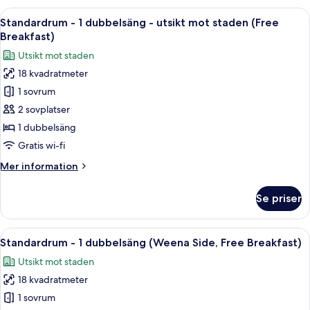
2
Öppna
Ett hotellrum med en stor säng, ett sk
8
enkelsängar
Standardrum - 1 dubbelsäng - utsikt mot staden (Free
alla
(Weena
Breakfast)
Side,
foton
Utsikt mot staden
High
för
Floor,
18 kvadratmeter
Standardrum
Breakfast)
1 sovrum
-
1
2 sovplatser
dubbelsäng
1 dubbelsäng
-
Gratis wi-fi
utsikt
Mer
Mer information
mot
information
staden
om
Se priser
Standardrum
(Free
-
Breakfast)
1
Öppna
Ett hotellrum med en stor säng, ett sk
7
dubbelsäng
Standardrum - 1 dubbelsäng (Weena Side, Free Breakfast)
alla
-
Utsikt mot staden
utsikt
foton
mot
18 kvadratmeter
för
staden
Standardrum
1 sovrum
(Free