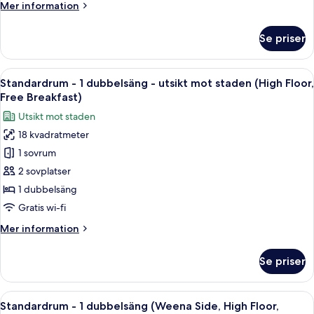
Mer
Mer information
tillgänglighetsanpassat
information
(Free
om
Se priser
Standardrum
Breakfast)
-
1
Öppna
Ett hotellrum med en stor säng, ett sk
8
dubbelsäng
Standardrum - 1 dubbelsäng - utsikt mot staden (High Floor,
alla
-
Free Breakfast)
tillgänglighetsanpassat
foton
Utsikt mot staden
(Free
för
Breakfast)
18 kvadratmeter
Standardrum
1 sovrum
-
1
2 sovplatser
dubbelsäng
1 dubbelsäng
-
Gratis wi-fi
utsikt
Mer
Mer information
mot
information
staden
om
Se priser
Standardrum
(High
-
Floor,
1
Öppna
Ett hotellrum med en stor säng, ett sk
Free
8
dubbelsäng
Standardrum - 1 dubbelsäng (Weena Side, High Floor,