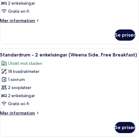
enkelsängar
2 enkelsängar
-
Gratis wi-fi
utsikt
Mer
Mer information
mot
information
staden
om
Se priser
Standardrum
(Free
-
Breakfast)
2
Öppna
Ett hotellrum med två sängar, ett skri
10
enkelsängar
Standardrum - 2 enkelsängar (Weena Side, Free Breakfast)
alla
-
Utsikt mot staden
utsikt
foton
mot
18 kvadratmeter
för
staden
Standardrum
1 sovrum
(Free
-
Breakfast)
2 sovplatser
2
2 enkelsängar
enkelsängar
Gratis wi-fi
(Weena
Mer
Mer information
Side,
information
Free
om
Se priser
Breakfast)
Standardrum
-