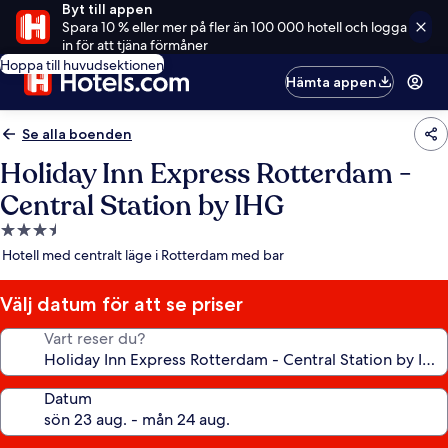
Byt till appen
Spara 10 % eller mer på fler än 100 000 hotell och logga
in för att tjäna förmåner
Hoppa till huvudsektionen
Hämta appen
Se alla boenden
Holiday Inn Express Rotterdam -
Central Station by IHG
3.5-
stjärnigt
Hotell med centralt läge i Rotterdam med bar
boende
Välj datum för att se priser
Vart reser du?
Datum