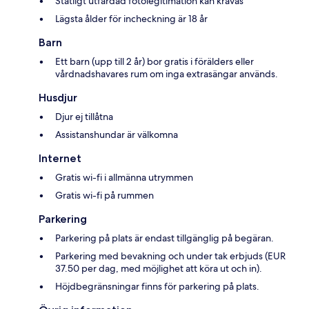
Statligt utfärdad fotolegitimation kan krävas
Lägsta ålder för incheckning är 18 år
Barn
Ett barn (upp till 2 år) bor gratis i förälders eller
vårdnadshavares rum om inga extrasängar används.
Husdjur
Djur ej tillåtna
Assistanshundar är välkomna
Internet
Gratis wi-fi i allmänna utrymmen
Gratis wi-fi på rummen
Parkering
Parkering på plats är endast tillgänglig på begäran.
Parkering med bevakning och under tak erbjuds (EUR
37.50 per dag, med möjlighet att köra ut och in).
Höjdbegränsningar finns för parkering på plats.