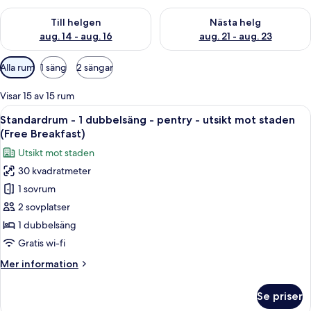
Kontrollera tillgängligheten för den här helgen aug. 14 - aug. 
Kontrollera tillgängligheten fö
Till helgen
Nästa helg
aug. 14 - aug. 16
aug. 21 - aug. 23
Tillgängliga
Alla rum
1 säng
2 sängar
filter
för
Visar 15 av 15 rum
rum
Öppna
Ett hotellrum med en stor säng, ett sk
12
Standardrum - 1 dubbelsäng - pentry - utsikt mot staden
alla
(Free Breakfast)
foton
Utsikt mot staden
för
30 kvadratmeter
Standardrum
1 sovrum
-
1
2 sovplatser
dubbelsäng
1 dubbelsäng
-
Gratis wi-fi
pentry
Mer
Mer information
-
information
utsikt
om
Se priser
Standardrum
mot