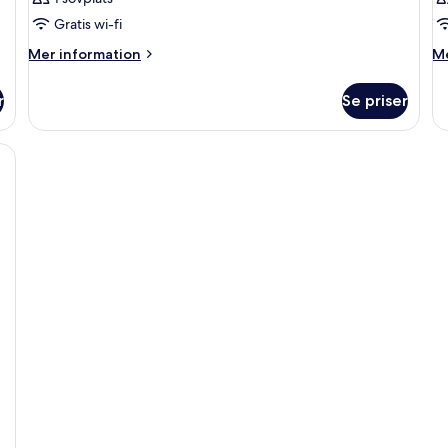
Gratis wi-fi
Mer
M
Mer information
Me
information
in
om
o
r
Se priser
Rum
R