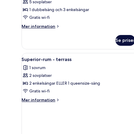
5 sovplatser
2
1 dubbelsäng och 3 enkelsängar
sovrum
Gratis wi-fi
Mer
Mer information
information
om
Se prise
Familjerum
-
2
Öppna
Ett hotellrum med en stor säng
5
sovrum
Superior-rum - terrass
alla
1 sovrum
foton
2 sovplatser
för
Superior-
2 enkelsängar ELLER 1 queensize-säng
rum
Gratis wi-fi
-
Mer
Mer information
terrass
information
om
Superior-
rum
-
terrass