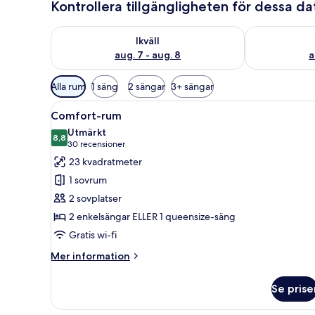
Kontrollera tillgängligheten för dessa d
Kontrollera tillgängligheten för ikväll aug. 7 - aug. 8
Kontrollera ti
Ikväll
aug. 7 - aug. 8
a
Tillgängliga
Alla rum
1 säng
2 sängar
3+ sängar
filter
Öppna
Ett hotellrum med en säng, ett 
för
10
Comfort-rum
alla
rum
Utmärkt
foton
8,8
8,8 av 10
(30 recensioner)
30 recensioner
för
23 kvadratmeter
Comfort-
1 sovrum
rum
2 sovplatser
2 enkelsängar ELLER 1 queensize-säng
Gratis wi-fi
Mer
Mer information
information
om
Se prise
Comfort-
rum