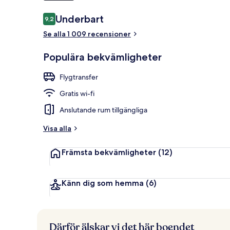
Recensioner
Underbart
9,2
9,2 av 10,
Bar på takter
Se alla 1 009 recensioner
Populära bekvämligheter
Flygtransfer
Gratis wi-fi
Anslutande rum tillgängliga
Visa alla
Främsta bekvämligheter
(12)
Känn dig som hemma
(6)
Därför älskar vi det här boendet