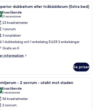
, ett skrivbord, en stol, en TV och en balkong med utsikt.
ppna
Ett hotellrum med två sängar, en stol, ett skr
14
perior dubbelrum eller tvåbäddsrum (Extra bed)
la
Enastående
oton
8
9,8 av 10
(21 recensioner)
21 recensioner
ör
23 kvadratmeter
uperior
1 sovrum
ubbelrum
3 sovplatser
ler
1 dubbelsäng och 1 enkelsäng ELLER 3 enkelsängar
våbäddsrum
Gratis wi-fi
Extra
ed)
er
r information
formation
m
Se priser
perior
bbelrum
ler
rd med en bärbar dator, en stol, en tv och ett stort fönster med gardiner.
ppna
Ett hotellrum med en stor säng, två sängbord 
9
åbäddsrum
miljerum - 2 sovrum - utsikt mot staden
la
xtra
Enastående
d)
oton
4
9,4 av 10
(3 recensioner)
3 recensioner
ör
56 kvadratmeter
amiljerum
2 sovrum