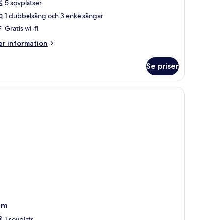
5 sovplatser
1 dubbelsäng och 3 enkelsängar
ovrum
Gratis wi-fi
sikt
er
r information
ot
formation
m
taden
Se priser
miljerum
 och utsikt över staden genom stora fönster.
vrum
sikt
ot
aden
um
1 sovplats