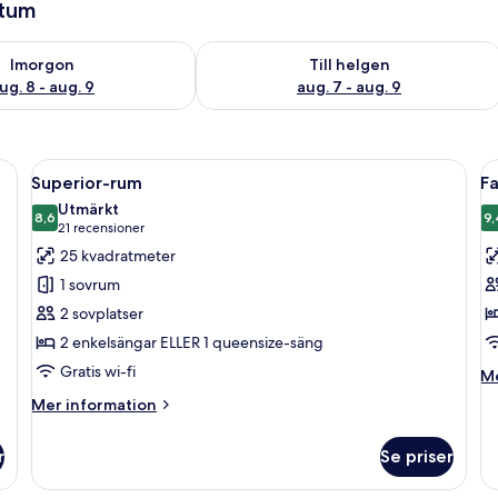
atum
llgängligheten för imorgon aug. 8 - aug. 9
Kontrollera tillgängligheten för den h
Imorgon
Till helgen
ug. 8 - aug. 9
aug. 7 - aug. 9
skrivbord, en stol, en tv och två sänglampor.
Öppna
Ett hotellrum med en säng, sängbord, e
Ö
11
Superior-rum
F
alla
al
Utmärkt
foton
8,6
f
9,
8,6 av 10
(21 recensioner)
21 recensioner
för
f
25 kvadratmeter
Superior-
F
1 sovrum
rum
2 sovplatser
2 enkelsängar ELLER 1 queensize-säng
Gratis wi-fi
M
Me
in
Mer
Mer information
o
information
Fa
om
r
Se priser
Superior-
rum