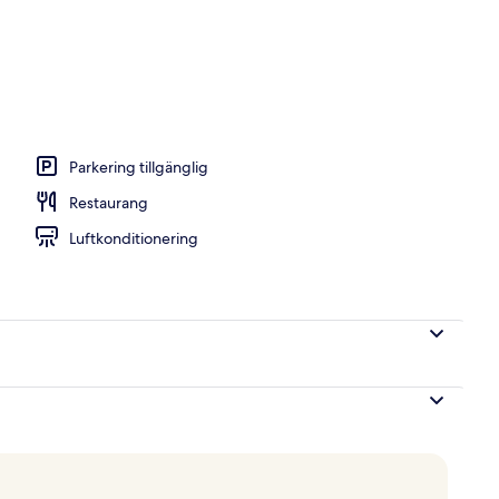
rassen, uteservering, öppet alla dagar
Parkering tillgänglig
Restaurang
Luftkonditionering