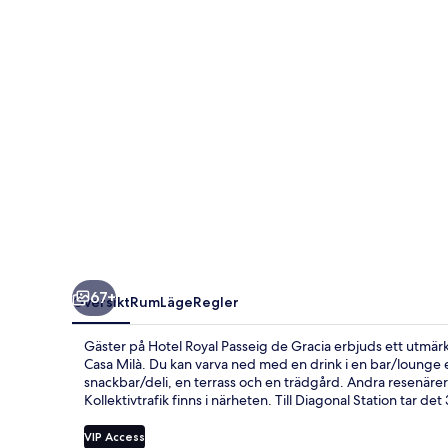
Gracia
67+
Översikt
Rum
Läge
Regler
Gäster på Hotel Royal Passeig de Gracia erbjuds ett utmär
Casa Milà. Du kan varva ned med en drink i en bar/lounge 
snackbar/deli, en terrass och en trädgård. Andra resenär
Kollektivtrafik finns i närheten. Till Diagonal Station tar det
VIP Access