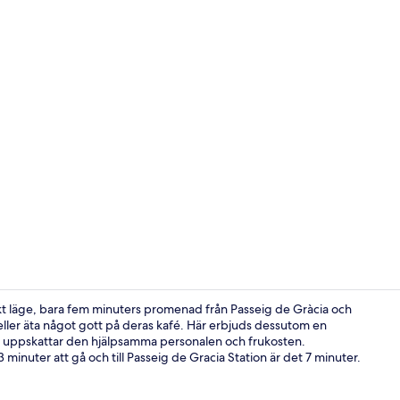
Bar på takte
kt läge, bara fem minuters promenad från Passeig de Gràcia och
eller äta något gott på deras kafé. Här erbjuds dessutom en
er uppskattar den hjälpsamma personalen och frukosten.
Duntäcken, m
 3 minuter att gå och till Passeig de Gracia Station är det 7 minuter.