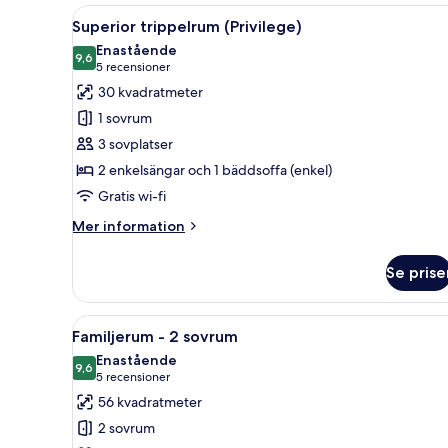
Öppna
Ett litet, välordnat sovrum me
10
Superior trippelrum (Privilege)
alla
Enastående
foton
9,6
9,6 av 10
(5 recensioner)
5 recensioner
för
30 kvadratmeter
Superior
1 sovrum
trippelrum
3 sovplatser
(Privilege)
2 enkelsängar och 1 bäddsoffa (enkel)
Gratis wi-fi
Mer
Mer information
information
om
Se prise
Superior
trippelrum
(Privilege)
Öppna
Duntäcken, minibar, värdeför
11
Familjerum - 2 sovrum
alla
Enastående
foton
9,6
9,6 av 10
(5 recensioner)
5 recensioner
för
56 kvadratmeter
Familjerum
2 sovrum
-