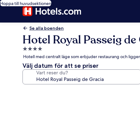
Hoppa till huvudsektionen
Se alla boenden
Hotel Royal Passeig de
4.0-
stjärnigt
Hotell med centralt läge som erbjuder restaurang och ligger i
boende
Välj datum för att se priser
Vart reser du?
Fotogalleri
för
Hotel
Royal
Passeig
de