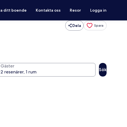
ra ditt boende
Kontakta oss
Resor
Logga in
Dela
Spara
Gäster
Sök