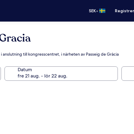
•
SEK
Registre
 Gracia
 anslutning till kongresscentret, i närheten av Passeig de Gràcia
Datum