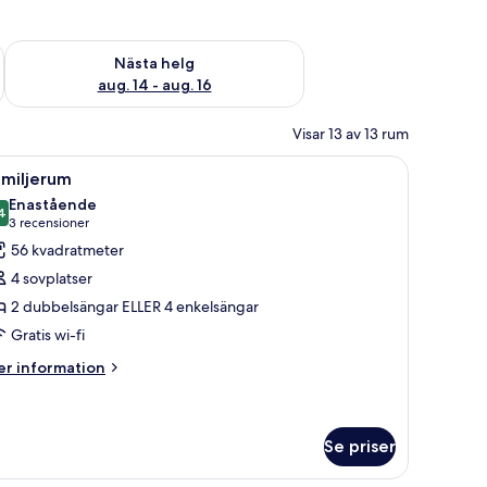
är helgen aug. 7 - aug. 9
Kontrollera tillgängligheten för nästa helg aug. 14 - aug. 16
Nästa helg
aug. 14 - aug. 16
Visar 13 av 13 rum
tt skrivbord, en stol och en tv.
ppna
Duntäcken, minibar, värdeförvaringsskåp på
14
amiljerum
la
Enastående
oton
4
9,4 av 10
(3 recensioner)
3 recensioner
ör
56 kvadratmeter
amiljerum
4 sovplatser
2 dubbelsängar ELLER 4 enkelsängar
Gratis wi-fi
er
r information
formation
m
miljerum
Se priser