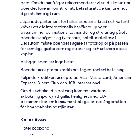
barn. Om du har frågor rekommenderar vi att du kontaktar
boendet före ankomst för att bekräfta att de kan ta emot
dig i ett lämpligt rum.
Japans departement för hälsa, arbetsmarknad och välfärd
kräver att alla internationella besökare uppger
passnummer och nationalitet när de registrerar sig på ett
boende av något slag (värdshus, hotell, motell osv.).
Dessutom måste boendets ägare ta fotokopior på passen
för samtliga gäster som registrerar sig och arkivera dessa
kopior.
Anläggningen har inga hissar.
Boendet accepterar kreditkort. Ingen kontantbetalning.
Följande kreditkort accepteras: Visa, Mastercard, American
Express, Diners Club och JCB International.
Om du avbokar din bokning kommer värdens
avbokningspolicy att gälla. I enlighet med EU-
bestämmelser om konsumenträtt gäller inte ångerrätten
för boendebokningstjänster.
Kallas även
Hotel Roppongi