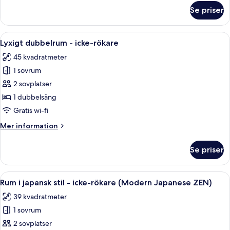
om
Se priser
Standard
dubbelrum
-
Öppna
Ett hotellrum med en säng, en soffa, et
5
icke-
Lyxigt dubbelrum - icke-rökare
alla
rökare
45 kvadratmeter
foton
1 sovrum
för
Lyxigt
2 sovplatser
dubbelrum
1 dubbelsäng
-
Gratis wi-fi
icke-
Mer
Mer information
rökare
information
om
Se priser
Lyxigt
dubbelrum
-
Öppna
Ett modernt hotellrum med en säng, en
6
icke-
Rum i japansk stil - icke-rökare (Modern Japanese ZEN)
alla
rökare
39 kvadratmeter
foton
1 sovrum
för
Rum
2 sovplatser