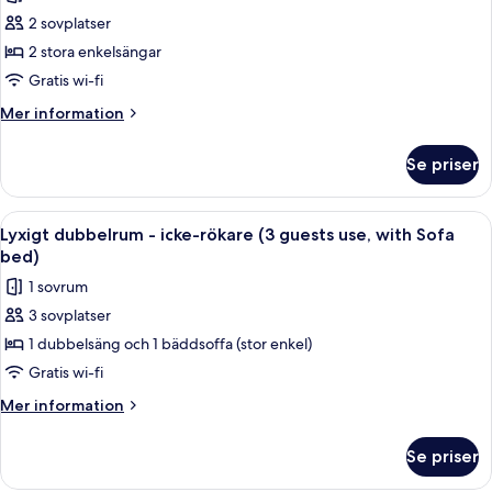
foton
2 sovplatser
för
Tvåbäddsrum
2 stora enkelsängar
Deluxe
Gratis wi-fi
-
Mer
Mer information
icke-
information
rökare
om
Se priser
Tvåbäddsrum
Deluxe
-
Öppna
Ett hotellrum med två sängar, ett skrivb
4
icke-
Lyxigt dubbelrum - icke-rökare (3 guests use, with Sofa
alla
rökare
bed)
foton
1 sovrum
för
3 sovplatser
Lyxigt
1 dubbelsäng och 1 bäddsoffa (stor enkel)
dubbelrum
-
Gratis wi-fi
icke-
Mer
Mer information
rökare
information
om
(3
Se priser
Lyxigt
guests
dubbelrum