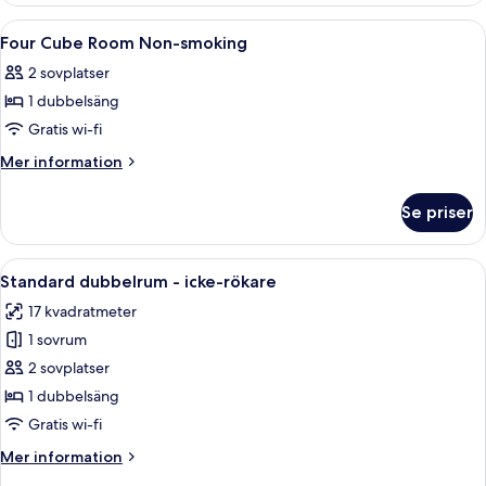
Öppna
Ett modernt hotellrum med en säng, 
1
Four Cube Room Non-smoking
alla
2 sovplatser
foton
1 dubbelsäng
för
Four
Gratis wi-fi
Cube
Mer
Mer information
Room
information
om
Non-
Se priser
Four
smoking
Cube
Room
Öppna
Ett hotellrum med en säng, ett skrivbor
4
Non-
Standard dubbelrum - icke-rökare
alla
smoking
17 kvadratmeter
foton
1 sovrum
för
Standard
2 sovplatser
dubbelrum
1 dubbelsäng
-
Gratis wi-fi
icke-
Mer
Mer information
rökare
information