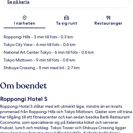
Se på karta
Karta
I närheten
Ta sig runt
Restauranger
Roppongi Hills
- 3 min till fots
- 0.3 km
Tokyo City View
- 6 min till fots
- 0.6 km
National Art Center Tokyo
- 6 min till fots
- 0.6 km
Tokyo Midtown
- 9 min till fots
- 0.8 km
Shibuya Crossing
- 5 min med bil
- 2.7 km
Om boendet
Roppongi Hotel S
Roppongi Hotel S ståtar med ett utmärkt läge, mindre än en kvarts
promenad från Roppongi Hills och Tokyo Midtown. Gäster som vill träna
har tillgång till ett fitnesscenter och kan sedan besöka Bar& Restaurant
Coconoma, som specialiserar sig på italienska köket och serverar
frukost, lunch och middag. Tokyo Tower och Shibuya Crossing ligger
dessutom bara fem minuters bilfärd härifrån. Kollektivtrafik finns i