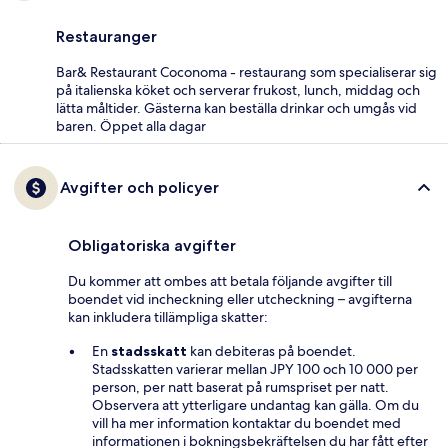
Restauranger
Bar& Restaurant Coconoma - restaurang som specialiserar sig
på italienska köket och serverar frukost, lunch, middag och
lätta måltider. Gästerna kan beställa drinkar och umgås vid
baren. Öppet alla dagar
Avgifter och policyer
Obligatoriska avgifter
Du kommer att ombes att betala följande avgifter till
boendet vid incheckning eller utcheckning – avgifterna
kan inkludera tillämpliga skatter:
En
stadsskatt
kan debiteras på boendet.
Stadsskatten varierar mellan JPY 100 och 10 000 per
person, per natt baserat på rumspriset per natt.
Observera att ytterligare undantag kan gälla. Om du
vill ha mer information kontaktar du boendet med
informationen i bokningsbekräftelsen du har fått efter