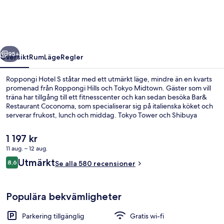
regående
Nästa
95+
Översikt
Rum
Läge
Regler
Roppongi Hotel S ståtar med ett utmärkt läge, mindre än en kvarts
promenad från Roppongi Hills och Tokyo Midtown. Gäster som vill
träna har tillgång till ett fitnesscenter och kan sedan besöka Bar&
Restaurant Coconoma, som specialiserar sig på italienska köket och
serverar frukost, lunch och middag. Tokyo Tower och Shibuya
Crossing ligger dessutom bara fem minuters bilfärd härifrån.
Kollektivtrafik finns i närheten. Till Roppongi station tar det 7
Det
1 197 kr
minuter att gå och till Nogizaka station är det 14 minuter.
nuvarande
11 aug. – 12 aug.
priset
Recensioner
Utmärkt
Businesscenter
8,6
är
Se alla 580 recensioner
8,6 av 10,
1 197 kr
Populära bekvämligheter
Parkering tillgänglig
Gratis wi-fi