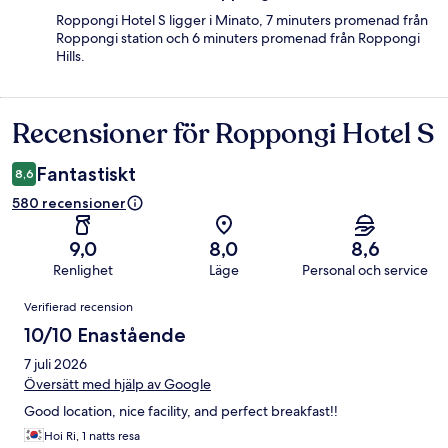
Roppongi Hotel S ligger i Minato, 7 minuters promenad från
Roppongi station och 6 minuters promenad från Roppongi
Hills.
Recensioner för Roppongi Hotel S
Recensioner
Fantastiskt
8,6
580 recensioner
9,0
8,0
8,6
Renlighet
Läge
Personal och service
Recensioner
Verifierad recension
10/10 Enastående
7 juli 2026
Översätt med hjälp av Google
Good location, nice facility, and perfect breakfast!!
Hoi Ri, 1 natts resa