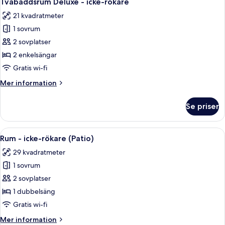
Tvåbäddsrum Deluxe - icke-rökare
alla
rökare
21 kvadratmeter
foton
1 sovrum
för
Tvåbäddsrum
2 sovplatser
Deluxe
2 enkelsängar
-
Gratis wi-fi
icke-
Mer
Mer information
rökare
information
om
Se priser
Tvåbäddsrum
Deluxe
-
Öppna
Ett hotellrum med en stor säng, sängla
4
icke-
Rum - icke-rökare (Patio)
alla
rökare
29 kvadratmeter
foton
1 sovrum
för
Rum
2 sovplatser
-
1 dubbelsäng
icke-
Gratis wi-fi
rökare
Mer
Mer information