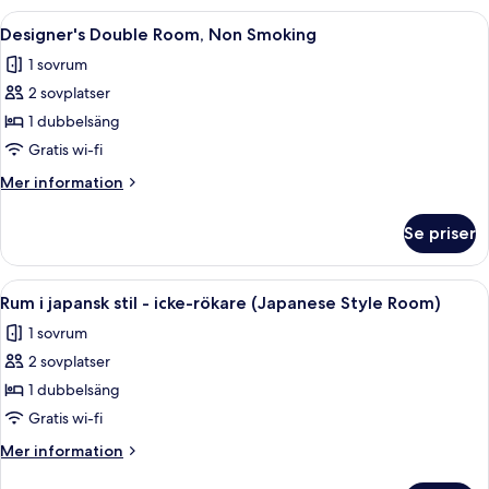
use,
-
Öppna
En snyggt bäddad säng med ett vitt o
1
with
icke-
Designer's Double Room, Non Smoking
alla
rökare
Sofa
1 sovrum
(3
foton
bed)
guests
2 sovplatser
för
use,
Designer's
1 dubbelsäng
with
Double
Sofa
Gratis wi-fi
bed)
Room,
Mer
Mer information
Non
information
Smoking
om
Se priser
Designer's
Double
Room,
Öppna
Ett modernt hotellrum med en soffa, e
2
Non
Rum i japansk stil - icke-rökare (Japanese Style Room)
alla
Smoking
1 sovrum
foton
2 sovplatser
för
Rum
1 dubbelsäng
i
Gratis wi-fi
japansk
Mer
Mer information
stil
information
om