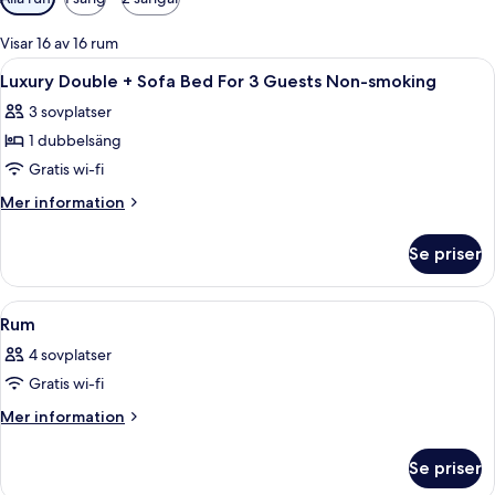
filter
för
Visar 16 av 16 rum
rum
Öppna
Ett hotellrum med två sängar, ett skriv
1
Luxury Double + Sofa Bed For 3 Guests Non-smoking
alla
3 sovplatser
foton
1 dubbelsäng
för
Luxury
Gratis wi-fi
Double
Mer
Mer information
+
information
om
Sofa
Se priser
Luxury
Bed
Double
For
+
Öppna
En matplats med ett långt bord dukat 
1
3
Sofa
Rum
alla
Bed
Guests
4 sovplatser
For
foton
Non-
3
Gratis wi-fi
för
smoking
Guests
Rum
Mer
Mer information
Non-
information
smoking
om
Se priser
Rum