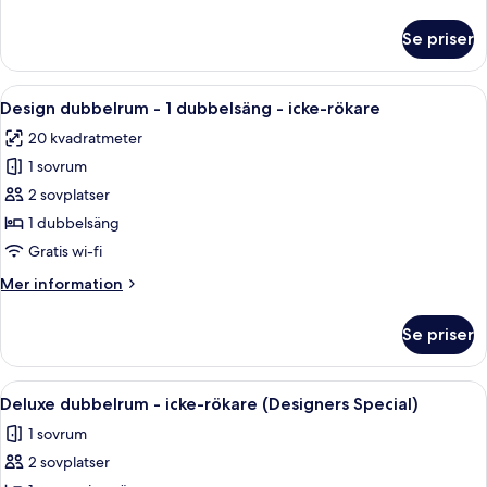
(Patio)
information
om
Se priser
Rum
-
icke-
Öppna
Ett modernt hotellrum med en trävägg
5
rökare
Design dubbelrum - 1 dubbelsäng - icke-rökare
alla
(Patio)
20 kvadratmeter
foton
1 sovrum
för
Design
2 sovplatser
dubbelrum
1 dubbelsäng
-
Gratis wi-fi
1
Mer
Mer information
dubbelsäng
information
-
om
Se priser
Design
icke-
dubbelrum
rökare
-
Öppna
En matplats med ett bord dukat för tv
3
1
Deluxe dubbelrum - icke-rökare (Designers Special)
alla
dubbelsäng
1 sovrum
-
foton
icke-
2 sovplatser
för
rökare