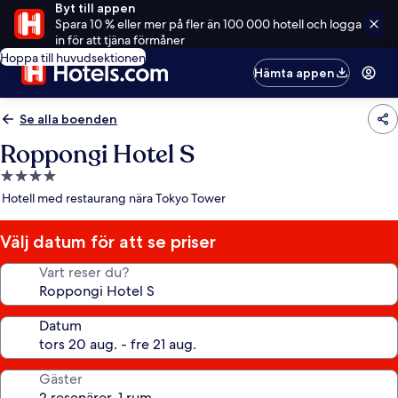
Byt till appen
Spara 10 % eller mer på fler än 100 000 hotell och logga
in för att tjäna förmåner
Hoppa till huvudsektionen
Hämta appen
Se alla boenden
Roppongi Hotel S
4.0-
stjärnigt
Hotell med restaurang nära Tokyo Tower
boende
Välj datum för att se priser
Vart reser du?
Datum
Gäster