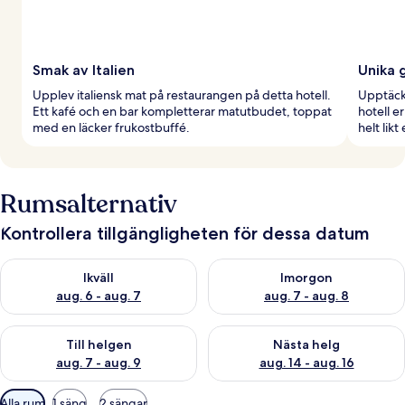
Smak av Italien
Unika 
Upplev italiensk mat på restaurangen på detta hotell.
Upptäck 
Ett kafé och en bar kompletterar matutbudet, toppat
hotell e
med en läcker frukostbuffé.
helt likt
Rumsalternativ
Kontrollera tillgängligheten för dessa datum
Kontrollera tillgängligheten för ikväll aug. 6 - aug. 7
Kontrollera tillgängligheten f
Ikväll
Imorgon
aug. 6 - aug. 7
aug. 7 - aug. 8
Kontrollera tillgängligheten för den här helgen aug. 7 - aug. 9
Kontrollera tillgängligheten fö
Till helgen
Nästa helg
aug. 7 - aug. 9
aug. 14 - aug. 16
Tillgängliga
Alla rum
1 säng
2 sängar