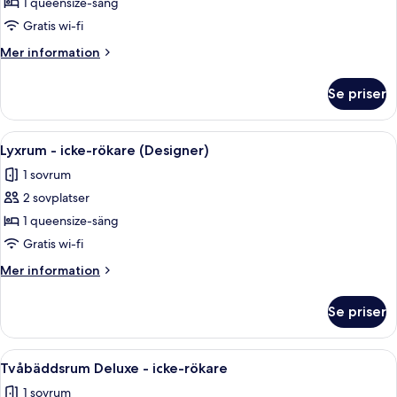
Deluxe
1 queensize-säng
dubbelrum
Gratis wi-fi
-
Mer
Mer information
icke-
information
rökare
om
Se priser
Deluxe
(Designers
dubbelrum
Special)
-
Öppna
Ett svagt upplyst matområde med ett l
3
icke-
Lyxrum - icke-rökare (Designer)
alla
rökare
1 sovrum
(Designers
foton
Special)
2 sovplatser
för
Lyxrum
1 queensize-säng
-
Gratis wi-fi
icke-
Mer
Mer information
rökare
information
(Designer)
om
Se priser
Lyxrum
-
icke-
Öppna
Ett modernt hotellrum med en stor sän
4
rökare
Tvåbäddsrum Deluxe - icke-rökare
alla
(Designer)
1 sovrum