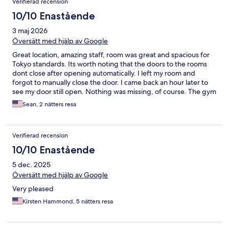
Verifierad recension
10/10 Enastående
3 maj 2026
Översätt med hjälp av Google
Great location, amazing staff, room was great and spacious for
Tokyo standards. Its worth noting that the doors to the rooms
dont close after opening automatically. I left my room and
forgot to manually close the door. I came back an hour later to
see my door still open. Nothing was missing, of course. The gym
is only a one person gym that you need to reserve, I didnt have
Sean, 2 nätters resa
an issue getting a reservation as I dont think anyone uses it but
they should, it was great for a quick workout. I highly
recommend this hotel.
Verifierad recension
10/10 Enastående
5 dec. 2025
Översätt med hjälp av Google
Very pleased
Kirsten Hammond, 5 nätters resa