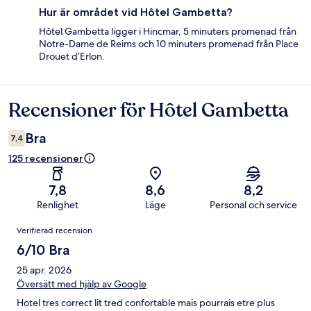
Hur är området vid Hôtel Gambetta?
Hôtel Gambetta ligger i Hincmar, 5 minuters promenad från
Notre-Dame de Reims och 10 minuters promenad från Place
Drouet d’Erlon.
Recensioner för Hôtel Gambetta
Recensioner
Bra
7,4
125 recensioner
7,8
8,6
8,2
Renlighet
Läge
Personal och service
Recensioner
Verifierad recension
6/10 Bra
25 apr. 2026
Översätt med hjälp av Google
Hotel tres correct lit tred confortable mais pourrais etre plus