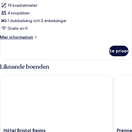
alla
19 kvadratmeter
foton
4 sovplatser
för
Familjerum
1 dubbelsäng och 2 enkelsängar
-
Gratis wi-fi
1
Mer
Mer information
dubbelsäng
information
och
om
Se priser
Familjerum
2
-
enkelsängar
1
Liknande boenden
dubbelsäng
och
Hôtel Bristol Reims
Premiere
2
enkelsängar
Hôtel
Premier
Hôtel Bristol Reims
Premie