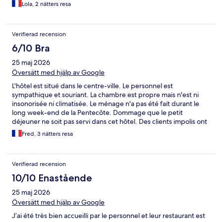
Lola, 2 nätters resa
Verifierad recension
6/10 Bra
25 maj 2026
Översätt med hjälp av Google
L'hôtel est situé dans le centre-ville. Le personnel est
sympathique et souriant. La chambre est propre mais n'est ni
insonorisée ni climatisée. Le ménage n'a pas été fait durant le
long week-end de la Pentecôte. Dommage que le petit
déjeuner ne soit pas servi dans cet hôtel. Des clients impolis ont
fait un bruit infernal durant deux soirs d'affilées, j'ai été obligé
Fred, 3 nätters resa
de le signaler au réceptionniste.
Verifierad recension
10/10 Enastående
25 maj 2026
Översätt med hjälp av Google
J’ai été très bien accueilli par le personnel et leur restaurant est