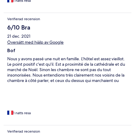
1 natts resa
Verifierad recension
6/10 Bra
21 dec. 2021
Översätt med hjälp av Google
Bof
Nous y avons passé une nuit en famille. L'hôtel est assez vieillot.
Le point positif c'est qu'il. Est a proximité de la cathédrale et du
marché de Noël. Sinon les chambre ne sont pas du tout
insonorisées. Nous entendions très clairement nos voisins de la
chambre à côté parler, et ceux du dessus qui marchaient ou
sautaient sur le plancher... Vu le bruit que ça faisait. Nous
n'avons pas prit le petit déjeuner sur place. Il est proposé à 10€/
personne, ce que je trouve assez cher pour ce type d'hôtel.
1 natts resa
Verifierad recension