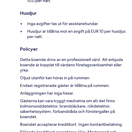
10.0 per natt.
Husdjur
Inga avgifter tas ut för assistanshundar.
Husdjur är tillåtna mot en avgift på EUR 10 per husdjur,
per natt.
Policyer
Detta boende drivs av en professionell värd. Att erbjuda
boende är kopplat till värdens företagsverksamhet eller
yrke.
Oljud utanför kan höras in på rummen.
Endast registrerade gäster är tillåtna på rummen.
Anläggningen har inga hissar.
Gästerna kan vara tryggt medvetna om att det finns
kolmonoxiddetektor, brandsläckare, rökdetektor,
säkerhetssystem, förbandslåda och fönstergaller på
boendet.
Boendet accepterar kreditkort. Ingen kontantbetalning.