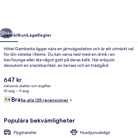
regående
Nästa
26+
Översikt
Rum
Läge
Regler
Hôtel Gambetta ligger nära en järnvägsstation och är ett utmärkt val
för din vistelse i Reims. Du kan varva ned med en drink i en
bar/lounge eller äta något gott på deras kafé. Här erbjuds
dessutom en snackbar/deli, en terrass och en trädgård.
Det
647 kr
nuvarande
inklusive skatter och avgifter
priset
10 aug. – 11 aug.
är
Recensioner
Bra
7,4
Exteriör
Se alla 125 recensioner
647 kr
7,4 av 10,
Populära bekvämligheter
Flygtransfer
Husdjursvänligt