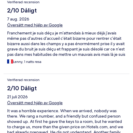
Verifierad recension
2/10 Dåligt
7 aug. 2026
Översätt med hjälp av Google
Franchement je suis déçu je m’attendais à mieux déjà j’avais
même pas d’autres d’accueil c’était bizarre pour rentrer c’était
bizarre aussi dans les champs y a pas énormément prise il y avait
grave du bruit je suis déçu et frappant je suis désolé car ce n’est
pas dans mes habitudes de mettre un mauvais avis mais là je suis
obliger désolé encore
Lenny, 1 natts resa
Verifierad recension
2/10 Dåligt
21 juli 2026
Översätt med hjälp av Google
It was a horrible experience. When we arrived, nobody was
there. We rang a number, and a friendly but confused person
showed up. At first he gave the keys to a room, but he wanted
to charge us, more than the given price on Hotels.com, and we
had already prepayed. He dis not understand. Another family