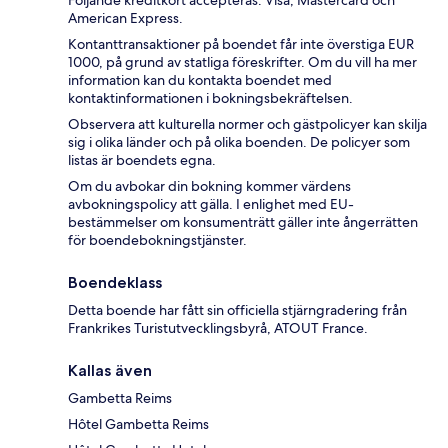
Följande kreditkort accepteras: Visa, Mastercard och
American Express.
Kontanttransaktioner på boendet får inte överstiga EUR
1000, på grund av statliga föreskrifter. Om du vill ha mer
information kan du kontakta boendet med
kontaktinformationen i bokningsbekräftelsen.
Observera att kulturella normer och gästpolicyer kan skilja
sig i olika länder och på olika boenden. De policyer som
listas är boendets egna.
Om du avbokar din bokning kommer värdens
avbokningspolicy att gälla. I enlighet med EU-
bestämmelser om konsumenträtt gäller inte ångerrätten
för boendebokningstjänster.
Boendeklass
Detta boende har fått sin officiella stjärngradering från
Frankrikes Turistutvecklingsbyrå, ATOUT France.
Kallas även
Gambetta Reims
Hôtel Gambetta Reims