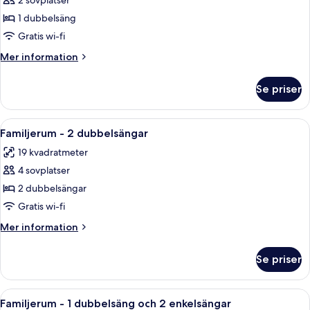
Standard
2 sovplatser
dubbelrum
1 dubbelsäng
Gratis wi-fi
Mer
Mer information
information
om
Se priser
Standard
dubbelrum
Öppna
Ett hotellrum med en stor säng, ett skr
4
Familjerum - 2 dubbelsängar
alla
19 kvadratmeter
foton
4 sovplatser
för
Familjerum
2 dubbelsängar
-
Gratis wi-fi
2
Mer
Mer information
dubbelsängar
information
om
Se priser
Familjerum
-
2
Öppna
Ett hotellrum med två sängar, ett skri
4
dubbelsängar
Familjerum - 1 dubbelsäng och 2 enkelsängar