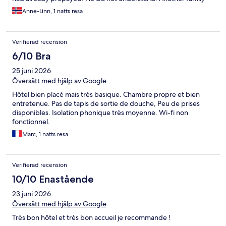
came, and he gave our key to them, and told us that we had not
Anne-Linn, 1 natts resa
booked a room, even though I showed him our receipt of
payment. After a few calls, he followed us to another hotel,
about a 15 minute walk. This hotel was horribly old and smelly.
Verifierad recension
He took us to an office, and wanted us to pay again. I refused,
and kept showing him and his colleagues the receipt, the proof
6/10 Bra
that we had payed in advance. More calls, more discussions,
25 juni 2026
and finally he just made us pay som sort pf taxes for 6 euro, and
we got a room. It was awful! It was small, unclean, og extremely
Översätt med hjälp av Google
hot. Do not book with these people!!
Hôtel bien placé mais très basique. Chambre propre et bien
entretenue. Pas de tapis de sortie de douche, Peu de prises
disponibles. Isolation phonique très moyenne. Wi-fi non
fonctionnel.
Marc, 1 natts resa
Verifierad recension
10/10 Enastående
23 juni 2026
Översätt med hjälp av Google
Très bon hôtel et très bon accueil je recommande !