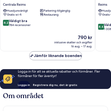
Bristol
Classe
Centrala Reims
Reims
Reims
Reims
Husdjursvänligt
Parkering tillgänglig
Husdju
Centrala
Nord
Gratis wi-fi
Restaurang
Gratis 
Reims
-
Betheny
8.2
Väldigt bra
8,2
8.4
Reims
Väld
av
784 recensioner
8,4
av
1 00
10,
10,
Väldigt
Priset
790 kr
Väldigt
bra,
är
bra,
inklusive skatter och avgifter
784 recensioner
790 kr
16 aug. – 17 aug.
1 008 re
Jämför liknande boenden
Logga in för att se aktuella rabatter och förmåner. Fler
förmåner för fler äventyr!
Logga in
Registrera dig nu, det är gratis
Om området