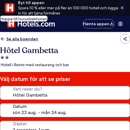
Byt till appen
Spara 10 % eller mer på fler än 100 000 hotell och logga
in för att tjäna förmåner
Hoppa till huvudsektionen
Hämta appen
Se alla boenden
Hôtel Gambetta
2.0-
stjärnigt
Hotell i Reims med restaurang och bar
boende
Välj datum för att se priser
Vart reser du?
Datum
Gäster