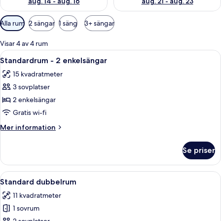
aug. 14 - aug. 16
aug. 21 - aug. 23
Tillgängliga
Alla rum
2 sängar
1 säng
3+ sängar
filter
för
Visar 4 av 4 rum
rum
Öppna
Ett hotellrum med två separata sängar, 
4
Standardrum - 2 enkelsängar
alla
15 kvadratmeter
foton
3 sovplatser
för
Standardrum
2 enkelsängar
-
Gratis wi-fi
2
Mer
Mer information
enkelsängar
information
om
Se priser
Standardrum
-
2
Öppna
Ett hotellrum med en säng, en garderob
4
enkelsängar
Standard dubbelrum
alla
11 kvadratmeter
foton
1 sovrum
för