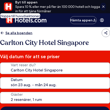
Byt till appen
Spara 10 % eller mer på fler än 100 000 hotell och logga
in för att tjäna förmåner
Hoppa till huvudsektionen
Hämta appen
Se alla boenden
Carlton City Hotel Singapore
Välj datum för att se priser
Vart reser du?
Datum
Gäster