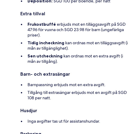
Deposition:
SGD 100 per boende, per natt
Extra tillval
Frukostbuffé
erbjuds mot en tilläggsavgift på SGD
47.96 för vuxna och SGD 23.98 för barn (ungefärliga
priser).
Tidig incheckning
kan ordnas mot en tilläggsavgift (i
mån av tillgänglighet).
Sen utcheckning
kan ordnas mot en extra avgift (i
mån av tillgång).
Barn- och extrasängar
Barnpassning erbjuds mot en extra avgift.
Tillgång till extrasängar erbjuds mot en avgift på SGD
108 per natt.
Husdjur
Inga avgifter tas ut för assistanshundar.
Parkering