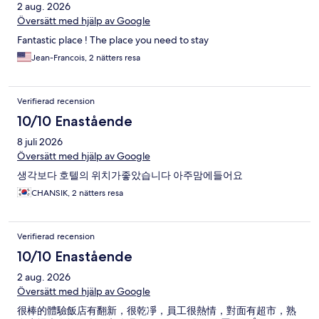
2 aug. 2026
Översätt med hjälp av Google
Fantastic place ! The place you need to stay
Jean-Francois, 2 nätters resa
Verifierad recension
10/10 Enastående
8 juli 2026
Översätt med hjälp av Google
생각보다 호텔의 위치가좋았습니다 아주맘에들어요
CHANSIK, 2 nätters resa
Verifierad recension
10/10 Enastående
2 aug. 2026
Översätt med hjälp av Google
很棒的體驗飯店有翻新，很乾凈，員工很熱情，對面有超市，熟