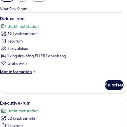
filter
för
Visar 9 av 9 rum
rum
Öppna
Ett hotellrum med två sängar, ett skriv
5
Deluxe-rum
alla
Utsikt mot staden
foton
32 kvadratmeter
för
Deluxe-
1 sovrum
rum
3 sovplatser
1 kingsize-säng ELLER 1 enkelsäng
Gratis wi-fi
Mer
Mer information
information
om
Se priser
Deluxe-
rum
Öppna
Ett hotellrum med två sängar, ett skriv
5
Executive-rum
alla
Utsikt mot staden
foton
32 kvadratmeter
för
Executive-
1 sovrum