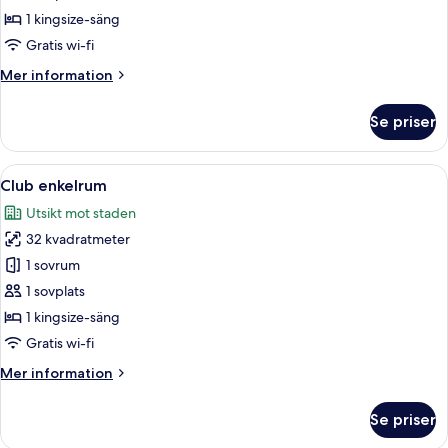
1 kingsize-säng
Gratis wi-fi
Mer
Mer information
information
om
Se priser
Executive
enkelrum
Öppna
Ett hotellrum med en stor säng, ett b
7
Club enkelrum
alla
Utsikt mot staden
foton
32 kvadratmeter
för
Club
1 sovrum
enkelrum
1 sovplats
1 kingsize-säng
Gratis wi-fi
Mer
Mer information
information
om
Se priser
Club
enkelrum