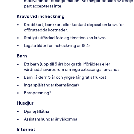
motsvarande fotolegitimation. Bokningar betalda av tredje
part accepteras inte.
Krävs vid incheckning
Kreditkort, bankkort eller kontant deposition krävs för
oförutsedda kostnader.
Statligt utfärdad fotolegitimation kan krävas
Lägsta ålder för incheckning är 18 år
Barn
Ett barn (upp till 5 år) bor gratis i förälders eller
vårdnadshavares rum om inga extrasängar används.
Barn i åldern 5 år och yngre får gratis frukost
Inga spjälsängar (barnsängar)
Barnpassning*
Husdjur
Djur ej tillåtna
Assistanshundar är välkomna
Internet