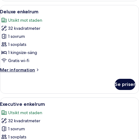
Öppna
Ett poolområde på taket med solstola
4
Deluxe enkelrum
alla
Utsikt mot staden
foton
32 kvadratmeter
för
Deluxe
1 sovrum
enkelrum
1 sovplats
1 kingsize-säng
Gratis wi-fi
Mer
Mer information
information
om
Se priser
Deluxe
enkelrum
Öppna
Ett poolområde på taket med solstola
4
Executive enkelrum
alla
Utsikt mot staden
foton
32 kvadratmeter
för
Executive
1 sovrum
enkelrum
1 sovplats