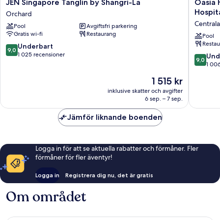
JEN
Oasia
JEN Singapore Tanglin by Shangri-La
Oasia 
Singapore
Hotel
Hospit
Orchard
Tanglin
Downto
Central
Pool
Avgiftsfri parkering
by
Singapo
Gratis wi-fi
Restaurang
Shangri-
by
Pool
Restau
La
Far
9.0
Underbart
9,0
Orchard
East
av
1 025 recensioner
9.0
Und
9,0
Hospital
10,
av
1 00
Centrala
Underbart,
10,
Priset
1 515 kr
Singapo
1 025 recensioner
Underba
är
1 006 re
inklusive skatter och avgifter
1 515 kr
6 sep. – 7 sep.
Jämför liknande boenden
Logga in för att se aktuella rabatter och förmåner. Fler
förmåner för fler äventyr!
Logga in
Registrera dig nu, det är gratis
Om området