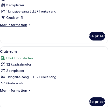
rum
3 sovplatser
1 kingsize-säng ELLER 1 enkelsäng
Gratis wi-fi
Mer
Mer information
information
om
Se priser
Executive-
rum
Öppna
Ett hotellrum med en stor säng, ett b
7
Club-rum
alla
Utsikt mot staden
foton
32 kvadratmeter
för
Club-
2 sovplatser
rum
1 kingsize-säng ELLER 1 enkelsäng
Gratis wi-fi
Mer
Mer information
information
om
Se priser
Club-
rum