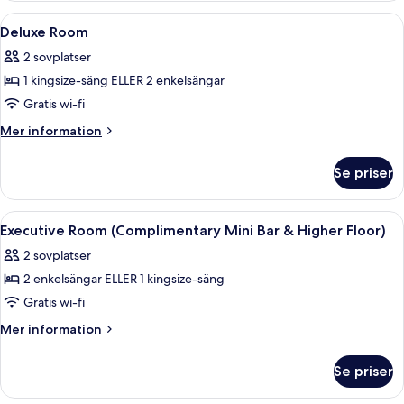
Öppna
Värdeförvaringsskåp på rummet, skri
3
Deluxe Room
alla
2 sovplatser
foton
1 kingsize-säng ELLER 2 enkelsängar
för
Deluxe
Gratis wi-fi
Room
Mer
Mer information
information
om
Se priser
Deluxe
Room
Öppna
Värdeförvaringsskåp på rummet, skri
3
Executive Room (Complimentary Mini Bar & Higher Floor)
alla
2 sovplatser
foton
2 enkelsängar ELLER 1 kingsize-säng
för
Executive
Gratis wi-fi
Room
Mer
Mer information
(Complimentary
information
om
Mini
Se priser
Executive
Bar
Room