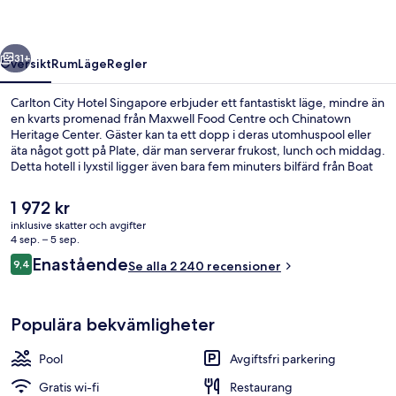
regående
Nästa
31+
Översikt
Rum
Läge
Regler
Carlton City Hotel Singapore erbjuder ett fantastiskt läge, mindre än
en kvarts promenad från Maxwell Food Centre och Chinatown
Heritage Center. Gäster kan ta ett dopp i deras utomhuspool eller
äta något gott på Plate, där man serverar frukost, lunch och middag.
Detta hotell i lyxstil ligger även bara fem minuters bilfärd från Boat
Quay och Esplanade Theatres. Resenärer brukar tala mycket väl om
den hjälpsamma personalen och läget. Boendet ligger bara en kort
Det
1 972 kr
promenad från kollektivtrafik. Till Tanjong Pagar Station tar det 4
nuvarande
inklusive skatter och avgifter
minuter att gå och till Maxwell Station är det 8 minuter.
priset
4 sep. – 5 sep.
Executive lounge
är
Recensioner
Enastående
9,4
Se alla 2 240 recensioner
1 972 kr
9,4 av 10,
Populära bekvämligheter
Pool
Avgiftsfri parkering
Gratis wi-fi
Restaurang