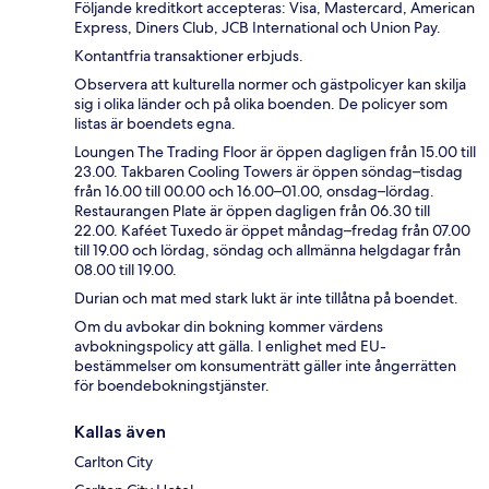
Följande kreditkort accepteras: Visa, Mastercard, American
Express, Diners Club, JCB International och Union Pay.
Kontantfria transaktioner erbjuds.
Observera att kulturella normer och gästpolicyer kan skilja
sig i olika länder och på olika boenden. De policyer som
listas är boendets egna.
Loungen The Trading Floor är öppen dagligen från 15.00 till
23.00. Takbaren Cooling Towers är öppen söndag–tisdag
från 16.00 till 00.00 och 16.00–01.00, onsdag–lördag.
Restaurangen Plate är öppen dagligen från 06.30 till
22.00. Kaféet Tuxedo är öppet måndag–fredag från 07.00
till 19.00 och lördag, söndag och allmänna helgdagar från
08.00 till 19.00.
Durian och mat med stark lukt är inte tillåtna på boendet.
Om du avbokar din bokning kommer värdens
avbokningspolicy att gälla. I enlighet med EU-
bestämmelser om konsumenträtt gäller inte ångerrätten
för boendebokningstjänster.
Kallas även
Carlton City