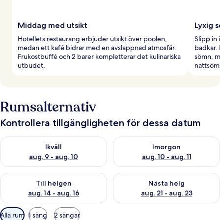
Middag med utsikt
Lyxig 
Hotellets restaurang erbjuder utsikt över poolen,
Slipp in
medan ett kafé bidrar med en avslappnad atmosfär.
badkar.
Frukostbuffé och 2 barer kompletterar det kulinariska
sömn, me
utbudet.
nattsöm
Rumsalternativ
Kontrollera tillgängligheten för dessa datum
Kontrollera tillgängligheten för ikväll aug. 9 - aug. 10
Kontrollera tillgängligheten fö
Ikväll
Imorgon
aug. 9 - aug. 10
aug. 10 - aug. 11
Kontrollera tillgängligheten för den här helgen aug. 14 - aug. 
Kontrollera tillgängligheten fö
Till helgen
Nästa helg
aug. 14 - aug. 16
aug. 21 - aug. 23
Tillgängliga
Alla rum
1 säng
2 sängar