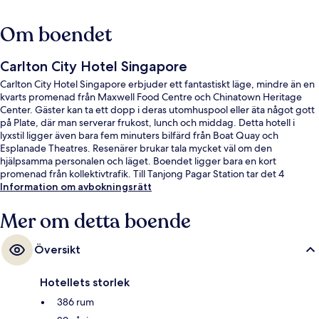
Om boendet
Carlton City Hotel Singapore
Carlton City Hotel Singapore erbjuder ett fantastiskt läge, mindre än en
kvarts promenad från Maxwell Food Centre och Chinatown Heritage
Center. Gäster kan ta ett dopp i deras utomhuspool eller äta något gott
på Plate, där man serverar frukost, lunch och middag. Detta hotell i
lyxstil ligger även bara fem minuters bilfärd från Boat Quay och
Esplanade Theatres. Resenärer brukar tala mycket väl om den
hjälpsamma personalen och läget. Boendet ligger bara en kort
promenad från kollektivtrafik. Till Tanjong Pagar Station tar det 4
minuter att gå och till Maxwell Station är det 8 minuter.
Information om avbokningsrätt
Mer om detta boende
Översikt
Hotellets storlek
386 rum