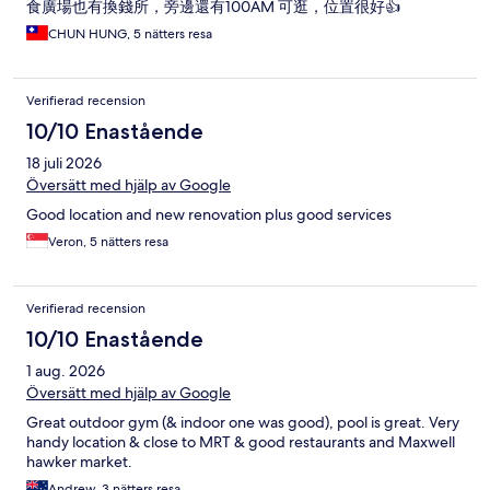
食廣場也有換錢所，旁邊還有100AM 可逛，位置很好👍
CHUN HUNG, 5 nätters resa
Verifierad recension
10/10 Enastående
18 juli 2026
Översätt med hjälp av Google
Good location and new renovation plus good services
Veron, 5 nätters resa
Verifierad recension
10/10 Enastående
1 aug. 2026
Översätt med hjälp av Google
Great outdoor gym (& indoor one was good), pool is great. Very
handy location & close to MRT & good restaurants and Maxwell
hawker market.
Andrew, 3 nätters resa