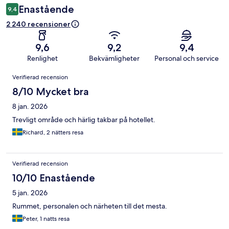
Enastående
9,4
2 240 recensioner
9,6
9,2
9,4
Renlighet
Bekvämligheter
Personal och service
Recensioner
Verifierad recension
8/10 Mycket bra
8 jan. 2026
Trevligt område och härlig takbar på hotellet.
Richard, 2 nätters resa
Verifierad recension
10/10 Enastående
5 jan. 2026
Rummet, personalen och närheten till det mesta.
Peter, 1 natts resa