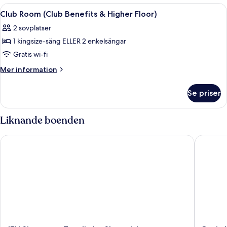
&
(Complimentary
Öppna
Värdeförvaringsskåp på rummet, skri
3
Higher
Mini
Club Room (Club Benefits & Higher Floor)
alla
Bar
Floor)
2 sovplatser
&
foton
Higher
1 kingsize-säng ELLER 2 enkelsängar
för
Floor)
Club
Gratis wi-fi
Room
Mer
Mer information
(Club
information
om
Benefits
Se priser
Club
&
Room
Higher
(Club
Liknande boenden
Floor)
Benefits
&
JEN Singapore Tanglin by Shangri-La
Oasia Ho
Higher
Floor)