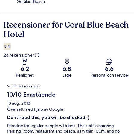
Gerakini Beach.
Recensioner för Coral Blue Beach
Recensioner
Hotel
5,4
23 recensioner
6,2
6,8
6,6
Renlighet
Läge
Personal och service
Recensioner
Verifierad recension
10/10 Enastående
13 aug. 2018
Översätt med hjälp av Google
Dont read this, you will be shocked :)
Paradise for regular people with kids. The staff is amazing.
Parking, room, restaurant and beach, all within 100m, and no