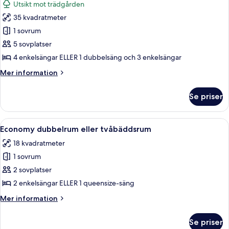
Utsikt mot trädgården
foton
35 kvadratmeter
för
Familjerum
1 sovrum
-
5 sovplatser
anslutande
4 enkelsängar ELLER 1 dubbelsäng och 3 enkelsängar
rum
Mer
Mer information
information
om
Se priser
Familjerum
-
anslutande
Öppna
Ett hotellrum med en stor säng, två sä
4
rum
Economy dubbelrum eller tvåbäddsrum
alla
18 kvadratmeter
foton
1 sovrum
för
Economy
2 sovplatser
dubbelrum
2 enkelsängar ELLER 1 queensize-säng
eller
Mer
Mer information
tvåbäddsrum
information
om
Se priser
Economy