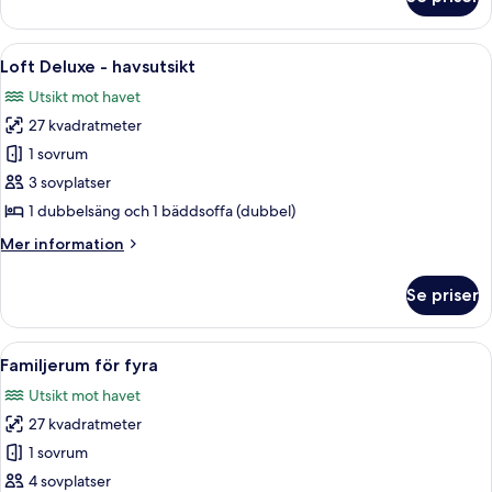
Superior
dubbelrum
Öppna
Ett sovrum med en stor säng, ett träp
15
Loft Deluxe - havsutsikt
alla
Utsikt mot havet
foton
27 kvadratmeter
för
Loft
1 sovrum
Deluxe
3 sovplatser
-
1 dubbelsäng och 1 bäddsoffa (dubbel)
havsutsikt
Mer
Mer information
information
om
Se priser
Loft
Deluxe
-
Öppna
Ett rum med en våningssäng, ett natt
5
havsutsikt
Familjerum för fyra
alla
Utsikt mot havet
foton
27 kvadratmeter
för
Familjerum
1 sovrum
för
4 sovplatser