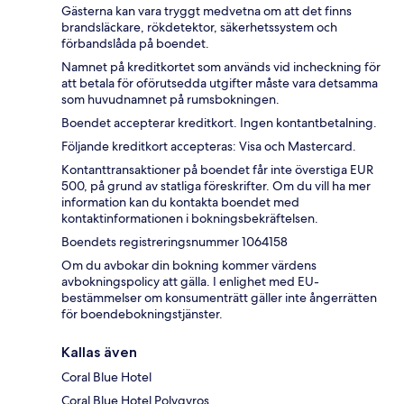
Gästerna kan vara tryggt medvetna om att det finns
brandsläckare, rökdetektor, säkerhetssystem och
förbandslåda på boendet.
Namnet på kreditkortet som används vid incheckning för
att betala för oförutsedda utgifter måste vara detsamma
som huvudnamnet på rumsbokningen.
Boendet accepterar kreditkort. Ingen kontantbetalning.
Följande kreditkort accepteras: Visa och Mastercard.
Kontanttransaktioner på boendet får inte överstiga EUR
500, på grund av statliga föreskrifter. Om du vill ha mer
information kan du kontakta boendet med
kontaktinformationen i bokningsbekräftelsen.
Boendets registreringsnummer 1064158
Om du avbokar din bokning kommer värdens
avbokningspolicy att gälla. I enlighet med EU-
bestämmelser om konsumenträtt gäller inte ångerrätten
för boendebokningstjänster.
Kallas även
Coral Blue Hotel
Coral Blue Hotel Polygyros