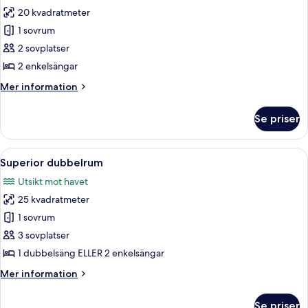
20 kvadratmeter
för
Standard
1 sovrum
dubbelrum
2 sovplatser
-
2 enkelsängar
utsikt
Mer
Mer information
mot
information
trädgården
om
Se priser
Standard
dubbelrum
-
Öppna
Ett hotellrum med en säng, ett skrivbo
8
utsikt
Superior dubbelrum
alla
mot
Utsikt mot havet
trädgården
foton
25 kvadratmeter
för
Superior
1 sovrum
dubbelrum
3 sovplatser
1 dubbelsäng ELLER 2 enkelsängar
Mer
Mer information
information
om
Se priser