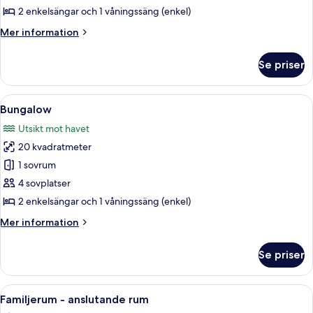
fyra
2 enkelsängar och 1 våningssäng (enkel)
Mer
Mer information
information
om
Se priser
Familjerum
för
fyra
Öppna
Ett hotellrum med en säng, ett skrivbo
6
Bungalow
alla
Utsikt mot havet
foton
20 kvadratmeter
för
Bungalow
1 sovrum
4 sovplatser
2 enkelsängar och 1 våningssäng (enkel)
Mer
Mer information
information
om
Se priser
Bungalow
Öppna
Ett hotellrum med en säng, utsikt öv
10
Familjerum - anslutande rum
alla