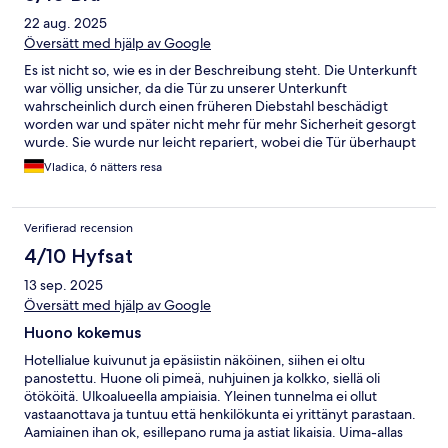
veel dingen zijn simpel weg gewoon niet gaar. Ook weet je niet
22 aug. 2025
wat het eten allemaal is want er staat niet iets van een bordje bij
of een allergenen kaart
Översätt med hjälp av Google
Es ist nicht so, wie es in der Beschreibung steht. Die Unterkunft
war völlig unsicher, da die Tür zu unserer Unterkunft
wahrscheinlich durch einen früheren Diebstahl beschädigt
worden war und später nicht mehr für mehr Sicherheit gesorgt
wurde. Sie wurde nur leicht repariert, wobei die Tür überhaupt
nicht dicht war und bei einem leichten Windstoß zuschlug und
Vladica, 6 nätters resa
uns mitten in der Nacht voller Angst weckte. Wir gingen jeden
Tag erschöpft zum Strand, wo wir abwechselnd schliefen. Die
Zimmerreinigung war nicht schlecht, aber in den letzten drei
Verifierad recension
Tagen unseres Aufenthalts hatten wir keine sauberen
Handtücher. Ihre Entschuldigung war, dass der Lieferwagen
4/10 Hyfsat
eine Panne hatte. Zum Glück hatten wir unsere eigenen, die wir
13 sep. 2025
von zu Hause mitgebracht hatten. Also brechen Sie nicht ohne
eigene Handtücher auf eine Reise auf. Das Essen ist seltsam, es
Översätt med hjälp av Google
schien, als würden die gleichen Lebensmittel wie beim
Huono kokemus
Frühstück verarbeitet und zum Abendessen hinzugefügt ... alles
in allem eine große Enttäuschung. Ich habe persönlich mit dem
Hotellialue kuivunut ja epäsiistin näköinen, siihen ei oltu
Eigentümer darüber gesprochen, und er versprach, dass ab
panostettu. Huone oli pimeä, nuhjuinen ja kolkko, siellä oli
nächstem Jahr alles anders aussehen und renoviert werden
ötököitä. Ulkoalueella ampiaisia. Yleinen tunnelma ei ollut
würde. Das rechtfertigt natürlich nicht den Fall, dass wir diesen
vastaanottava ja tuntuu että henkilökunta ei yrittänyt parastaan.
Betrag für unseren Urlaub bezahlen mussten, der natürlich nicht
Aamiainen ihan ok, esillepano ruma ja astiat likaisia. Uima-allas