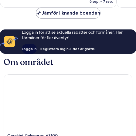
1 407 kr
6 sep. – 7 sep.
Jämför liknande boenden
Logga in för att se aktuella rabatter och förmåner. Fler
förmåner för fler äventyr!
Logga in
Registrera dig nu, det är gratis
Om området
Gerakini, Polygyros, 63100