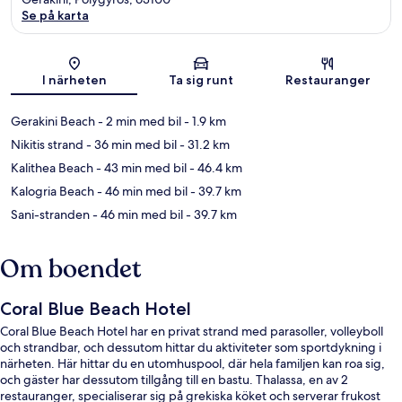
Se på karta
Karta
I närheten
Ta sig runt
Restauranger
Gerakini Beach
- 2 min med bil
- 1.9 km
Nikitis strand
- 36 min med bil
- 31.2 km
Kalithea Beach
- 43 min med bil
- 46.4 km
Kalogria Beach
- 46 min med bil
- 39.7 km
Sani-stranden
- 46 min med bil
- 39.7 km
Om boendet
Coral Blue Beach Hotel
Coral Blue Beach Hotel har en privat strand med parasoller, volleyboll
och strandbar, och dessutom hittar du aktiviteter som sportdykning i
närheten. Här hittar du en utomhuspool, där hela familjen kan roa sig,
och gäster har dessutom tillgång till en bastu. Thalassa, en av 2
restauranger, specialiserar sig på grekiska köket och serverar frukost