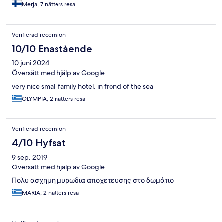
einmal die Hälfte wert gewesen wäre. Alles in allem gibt es
siisti mutta suolavettä. Meren ranta roskainen, tupakantumppeja
Merja, 7 nätters resa
nichts Nettes zu sagen, außer dass der Strand völlig ok war, aber
yms. Hotelli sijaitsee syrjäisellä alueella jossa ei ole lähistöllä
die Getränke sind klein und teuer! Sie nennen ein 0,33-ml-Bier
kauppoja ja ravintoloita tai muita aktiviteetteja.
ein großes Bier und es kostet 4,50 Euro.
Verifierad recension
10/10 Enastående
10 juni 2024
Översätt med hjälp av Google
very nice small family hotel. in frond of the sea
OLYMPIA, 2 nätters resa
Verifierad recension
4/10 Hyfsat
9 sep. 2019
Översätt med hjälp av Google
Πολυ ασχημη μυρωδια αποχετευσης στο δωμάτιο
MARIA, 2 nätters resa