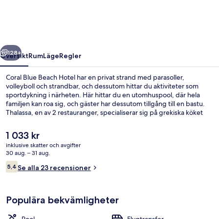
Hotel
regående
Nästa
128+
Översikt
Rum
Läge
Regler
Coral Blue Beach Hotel har en privat strand med parasoller,
volleyboll och strandbar, och dessutom hittar du aktiviteter som
sportdykning i närheten. Här hittar du en utomhuspool, där hela
familjen kan roa sig, och gäster har dessutom tillgång till en bastu.
Thalassa, en av 2 restauranger, specialiserar sig på grekiska köket
och serverar frukost och middag. Det finns även 2 barer/lounger, en
bar vid poolen och en snackbar/deli.
Det
1 033 kr
nuvarande
inklusive skatter och avgifter
priset
30 aug. – 31 aug.
Utsikt från luften
är
Recensioner
5,4
Se alla 23 recensioner
1 033 kr
5,4 av 10,
Populära bekvämligheter