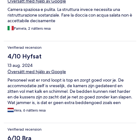
Översätt med hjälp av Google
Camera spaziosa e pulita. La struttura invece necessita una
ristrutturazione sostanziale. Fare la doccia con acqua salata non è
accettabile decisamente
Pamela, 2 nätters resa
Verifierad recension
4/10 Hyfsat
13 aug. 2024
Översätt med hjälp av Google
Personeel wat er rond loopt is top en zorgt goed voor je. De
accommodatie zelf is vreselijk, de kamers zijn gedateerd en
zitten vol met kalk en schimmel. De bedden kunnen niet harder
en de kussens zijn zo zacht dat je net zo goed zonder kan slapen.
Wat jammer is, is dat er geen extra beddengoed zoals een
deken beschikbaar is in de kamer, je slaapt namelijk onder een
Vera, 6 nätters resa
heel dun lakentje. Het zwembad is opzich wel prima alleen word
deze dus gevuld met zeewater in combinatie met zeer veel
chloor, er zijn een stuk 8 ligbedden beschikbaar dus je kan de
Verifierad recension
meeste tijd niet lekker aan het zwembad liggen. Het eten is
vreselijk, alles wat warm geserveerd moet worden is ijskoud en
6/10 Bra