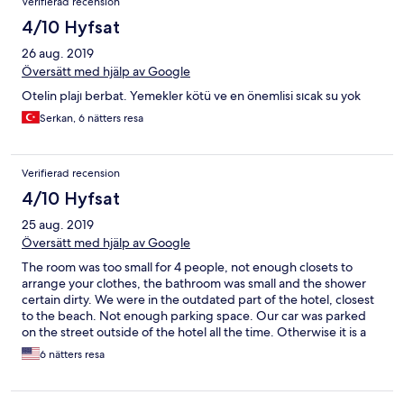
Verifierad recension
4/10 Hyfsat
26 aug. 2019
Översätt med hjälp av Google
Otelin plajı berbat. Yemekler kötü ve en önemlisi sıcak su yok
Serkan, 6 nätters resa
Verifierad recension
4/10 Hyfsat
25 aug. 2019
Översätt med hjälp av Google
The room was too small for 4 people, not enough closets to
arrange your clothes, the bathroom was small and the shower
certain dirty. We were in the outdated part of the hotel, closest
to the beach. Not enough parking space. Our car was parked
on the street outside of the hotel all the time. Otherwise it is a
quiet place, we had the same breakfast every day. They don't
6 nätters resa
cut the fruits fresh, someone does it probably the day before
because I saw them pulling it out from the fridge already cut. I
will not return to this hotel. If this will help you: rooms 600 and