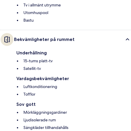
Tv i allmänt utrymme
Utomhuspool
Bastu
Bekvämligheter på rummet
Underhållning
15-tums platt-tv
Satellit-tv
Vardagsbekvämligheter
Luftkonditionering
Tofflor
Sov gott
Mörkläggningsgardiner
Ljudisolerade rum
Sängkläder tillhandahålls