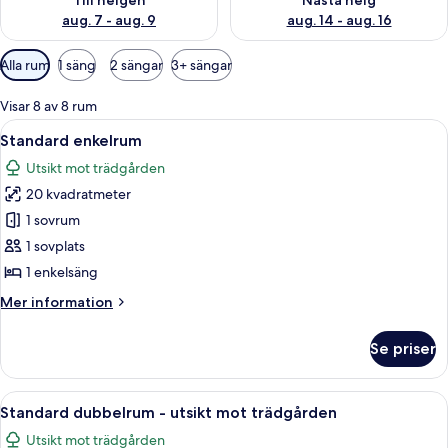
Till helgen
Nästa helg
aug. 7 - aug. 9
aug. 14 - aug. 16
Tillgängliga
Alla rum
1 säng
2 sängar
3+ sängar
filter
för
Visar 8 av 8 rum
rum
Öppna
Ett hotellrum med en säng, ett skrivbor
6
Standard enkelrum
alla
Utsikt mot trädgården
foton
20 kvadratmeter
för
Standard
1 sovrum
enkelrum
1 sovplats
1 enkelsäng
Mer
Mer information
information
om
Se priser
Standard
enkelrum
Öppna
Standard dubbelrum - utsikt mot trä
9
Standard dubbelrum - utsikt mot trädgården
alla
Utsikt mot trädgården
foton