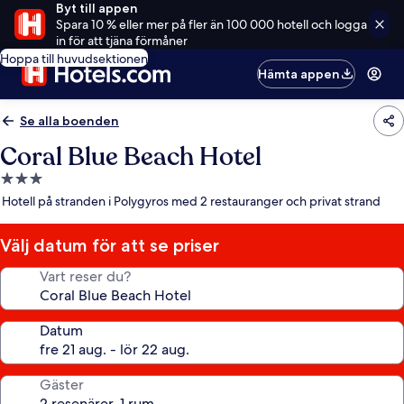
Byt till appen
Spara 10 % eller mer på fler än 100 000 hotell och logga
in för att tjäna förmåner
Hoppa till huvudsektionen
Hämta appen
Se alla boenden
Coral Blue Beach Hotel
3.0-
stjärnigt
Hotell på stranden i Polygyros med 2 restauranger och privat strand
boende
Välj datum för att se priser
Vart reser du?
Datum
Gäster