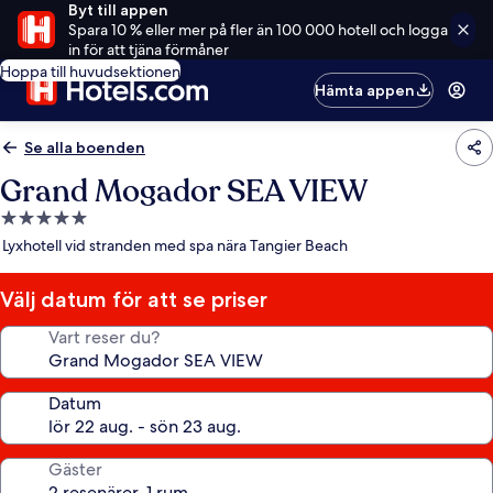
Byt till appen
Spara 10 % eller mer på fler än 100 000 hotell och logga
in för att tjäna förmåner
Hoppa till huvudsektionen
Hämta appen
Se alla boenden
Grand Mogador SEA VIEW
5.0-
stjärnigt
Lyxhotell vid stranden med spa nära Tangier Beach
boende
Välj datum för att se priser
Vart reser du?
Datum
Gäster