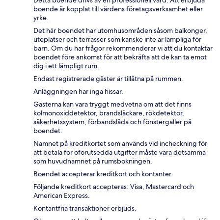
Detta boende drivs av en professionell värd. Att erbjuda
boende är kopplat till värdens företagsverksamhet eller
yrke.
Det här boendet har utomhusområden såsom balkonger,
uteplatser och terrasser som kanske inte är lämpliga för
barn. Om du har frågor rekommenderar vi att du kontaktar
boendet före ankomst för att bekräfta att de kan ta emot
dig i ett lämpligt rum.
Endast registrerade gäster är tillåtna på rummen.
Anläggningen har inga hissar.
Gästerna kan vara tryggt medvetna om att det finns
kolmonoxiddetektor, brandsläckare, rökdetektor,
säkerhetssystem, förbandslåda och fönstergaller på
boendet.
Namnet på kreditkortet som används vid incheckning för
att betala för oförutsedda utgifter måste vara detsamma
som huvudnamnet på rumsbokningen.
Boendet accepterar kreditkort och kontanter.
Följande kreditkort accepteras: Visa, Mastercard och
American Express.
Kontantfria transaktioner erbjuds.