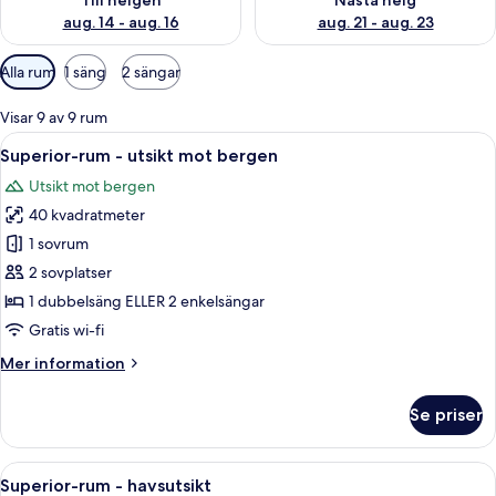
Till helgen
Nästa helg
aug. 14 - aug. 16
aug. 21 - aug. 23
Tillgängliga
Alla rum
1 säng
2 sängar
filter
för
Visar 9 av 9 rum
rum
Öppna
Ett hotellrum med en stor säng, två sä
8
Superior-rum - utsikt mot bergen
alla
Utsikt mot bergen
foton
40 kvadratmeter
för
Superior-
1 sovrum
rum
2 sovplatser
-
1 dubbelsäng ELLER 2 enkelsängar
utsikt
Gratis wi-fi
mot
Mer
Mer information
bergen
information
om
Se priser
Superior-
rum
-
Öppna
Ett hotellrum med en stor säng, ett t
9
utsikt
Superior-rum - havsutsikt