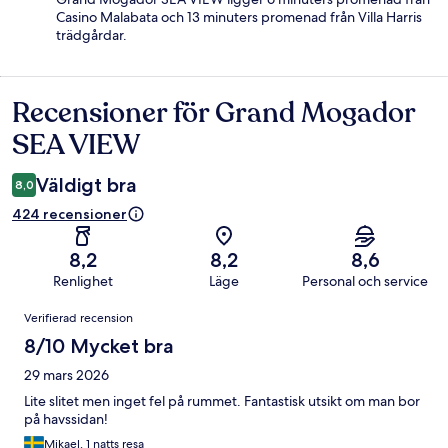
Casino Malabata och 13 minuters promenad från Villa Harris
trädgårdar.
Recensioner för Grand Mogador
Recensioner
SEA VIEW
Väldigt bra
8,0
424 recensioner
8,2
8,2
8,6
Renlighet
Läge
Personal och service
Recensioner
Verifierad recension
8/10 Mycket bra
29 mars 2026
Lite slitet men inget fel på rummet. Fantastisk utsikt om man bor
på havssidan!
Mikael, 1 natts resa