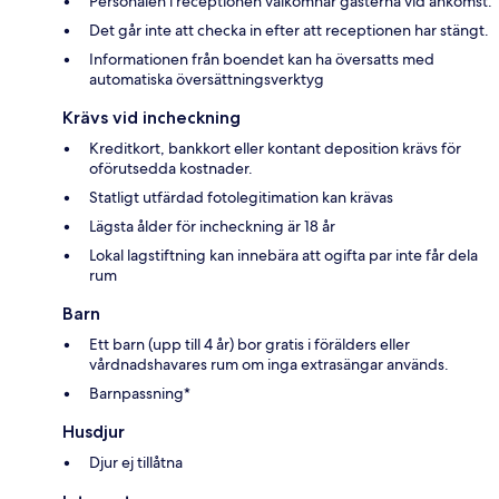
Personalen i receptionen välkomnar gästerna vid ankomst.
Det går inte att checka in efter att receptionen har stängt.
Informationen från boendet kan ha översatts med
automatiska översättningsverktyg
Krävs vid incheckning
Kreditkort, bankkort eller kontant deposition krävs för
oförutsedda kostnader.
Statligt utfärdad fotolegitimation kan krävas
Lägsta ålder för incheckning är 18 år
Lokal lagstiftning kan innebära att ogifta par inte får dela
rum
Barn
Ett barn (upp till 4 år) bor gratis i förälders eller
vårdnadshavares rum om inga extrasängar används.
Barnpassning*
Husdjur
Djur ej tillåtna