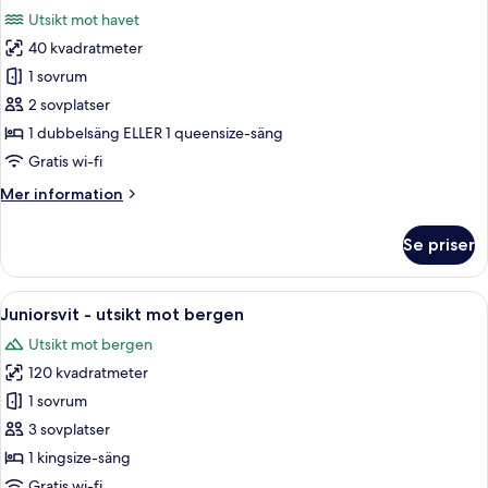
alla
mot
Utsikt mot havet
bergen
foton
40 kvadratmeter
för
Superior-
1 sovrum
rum
2 sovplatser
-
1 dubbelsäng ELLER 1 queensize-säng
havsutsikt
Gratis wi-fi
Mer
Mer information
information
om
Se priser
Superior-
rum
-
Öppna
Ett hotellrum med en stor säng, två sä
9
havsutsikt
Juniorsvit - utsikt mot bergen
alla
Utsikt mot bergen
foton
120 kvadratmeter
för
Juniorsvit
1 sovrum
-
3 sovplatser
utsikt
1 kingsize-säng
mot
Gratis wi-fi