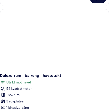
Superior
Double
Room
Deluxe-rum - balkong - havsutsikt
Utsikt mot havet
54 kvadratmeter
1 sovrum
3 sovplatser
1 kingsize-säng