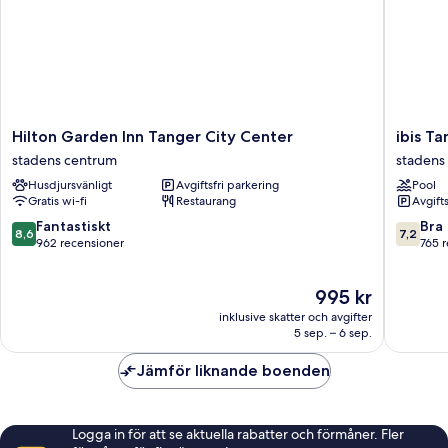
Hilton
ibis
Hilton Garden Inn Tanger City Center
ibis T
Garden
Tanger
stadens centrum
stadens
Inn
City
Husdjursvänligt
Avgiftsfri parkering
Pool
Tanger
Center
Gratis wi-fi
Restaurang
Avgift
City
stadens
Center
centrum
8.6
7.2
Fantastiskt
Bra
8,6
7,2
stadens
av
av
962 recensioner
765 
centrum
10,
10,
Fantastiskt,
Bra,
Priset
995 kr
962 recensioner
765 rece
är
inklusive skatter och avgifter
995 kr
5 sep. – 6 sep.
Jämför liknande boenden
Logga in för att se aktuella rabatter och förmåner. Fler