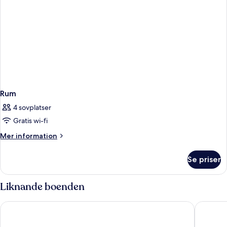
Rum
4 sovplatser
Gratis wi-fi
Mer
Mer information
information
om
Se priser
Rum
Liknande boenden
Hilton Garden Inn Tanger City Center
ibis Tang