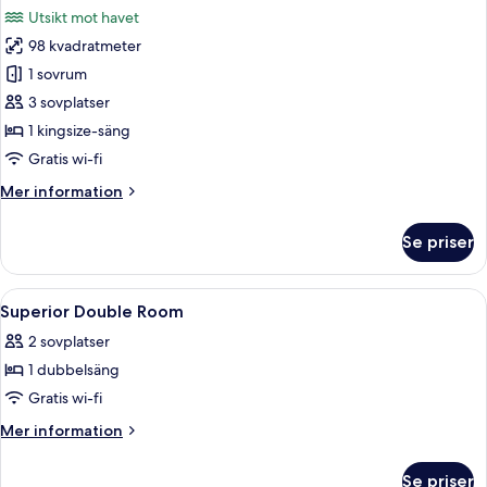
alla
Utsikt mot havet
foton
98 kvadratmeter
för
Svit
1 sovrum
Senior
3 sovplatser
-
1 kingsize-säng
havsutsikt
Gratis wi-fi
Mer
Mer information
information
om
Se priser
Svit
Senior
-
Öppna
Sängtillbehör av högsta kvalitet och 
3
havsutsikt
Superior Double Room
alla
2 sovplatser
foton
1 dubbelsäng
för
Superior
Gratis wi-fi
Double
Mer
Mer information
Room
information
om
Se priser