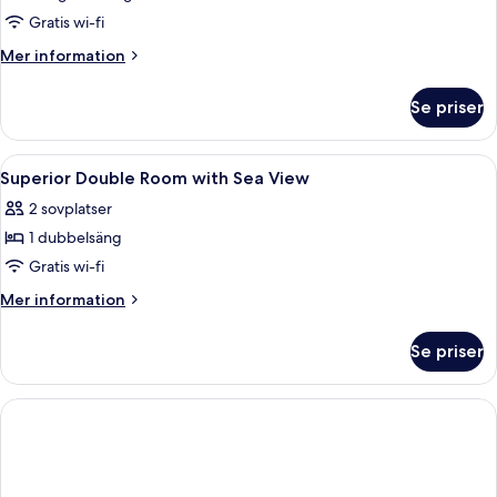
Gratis wi-fi
Mer
Mer information
information
om
Se priser
Deluxe-
rum
-
Öppna
Sängtillbehör av högsta kvalitet och 
1
balkong
Superior Double Room with Sea View
alla
-
2 sovplatser
havsutsikt
foton
1 dubbelsäng
för
Superior
Gratis wi-fi
Double
Mer
Mer information
Room
information
om
with
Se priser
Superior
Sea
Double
View
Room
with
Sea
View