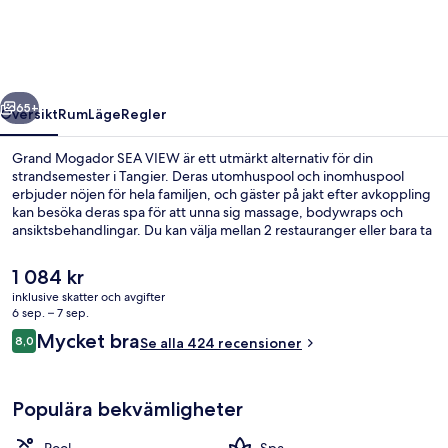
VIEW
regående
Nästa
65+
Översikt
Rum
Läge
Regler
Grand Mogador SEA VIEW är ett utmärkt alternativ för din
strandsemester i Tangier. Deras utomhuspool och inomhuspool
erbjuder nöjen för hela familjen, och gäster på jakt efter avkoppling
kan besöka deras spa för att unna sig massage, bodywraps och
ansiktsbehandlingar. Du kan välja mellan 2 restauranger eller bara ta
en drink i en bar vid poolen. Detta hotell i lyxstil ger dessutom
tillgång till ett gym, ett fitnesscenter och en bastu.
Det
1 084 kr
nuvarande
inklusive skatter och avgifter
priset
6 sep. – 7 sep.
Inomhuspool, utomhuspool, parasoller
är
Recensioner
Mycket bra
8,0
Se alla 424 recensioner
1 084 kr
8,0 av 10,
Populära bekvämligheter