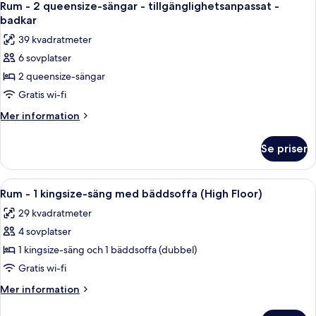
8
1
Rum - 2 queensize-sängar - tillgänglighetsanpassat -
alla
kingsize-
badkar
säng
foton
39 kvadratmeter
för
6 sovplatser
Rum
2 queensize-sängar
-
2
Gratis wi-fi
queensize-
Mer
Mer information
sängar
information
om
-
Se priser
Rum
tillgänglighetsanpassat
-
-
2
Öppna
Ett hotellrum med en säng, en soffa, e
9
badkar
queensize-
Rum - 1 kingsize-säng med bäddsoffa (High Floor)
alla
sängar
29 kvadratmeter
-
foton
tillgänglighetsanpassat
4 sovplatser
för
-
Rum
1 kingsize-säng och 1 bäddsoffa (dubbel)
badkar
-
Gratis wi-fi
1
Mer
Mer information
kingsize-
information
säng
om