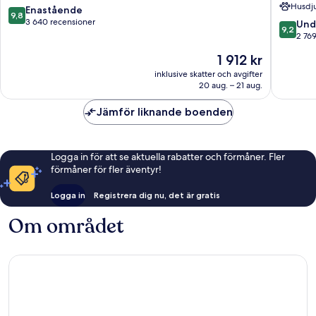
Husdju
Centrala
Centrala
9.8
Enastående
9,8
Nashville
Nashvill
av
3 640 recensioner
9.2
Und
9,2
10,
av
2 76
Enastående,
10,
Priset
1 912 kr
3 640 recensioner
Underba
är
2 769 re
inklusive skatter och avgifter
1 912 kr
20 aug. – 21 aug.
Jämför liknande boenden
Logga in för att se aktuella rabatter och förmåner. Fler
förmåner för fler äventyr!
Logga in
Registrera dig nu, det är gratis
Om området