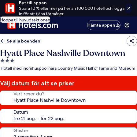
Byt till appen
Spara 10 % eller mer på fler än 100 000 hotell och logga
in för att tjäna förmåner
Hoppa till huvudsektionen
Hämta appen
Se alla boenden
Hyatt Place Nashville Downtown
3.0-
stjärnigt
Hotell med inomhuspool nära Country Music Hall of Fame and Museum
boende
Välj datum för att se priser
Vart reser du?
Datum
Gäster