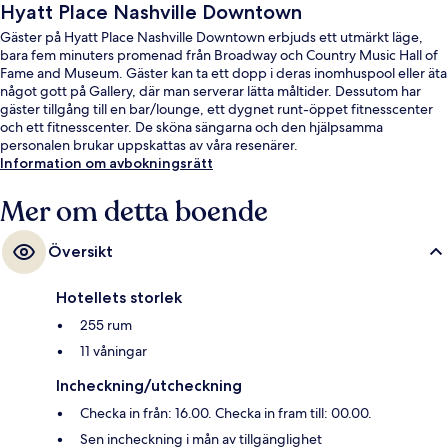
Hyatt Place Nashville Downtown
Gäster på Hyatt Place Nashville Downtown erbjuds ett utmärkt läge,
bara fem minuters promenad från Broadway och Country Music Hall of
Fame and Museum. Gäster kan ta ett dopp i deras inomhuspool eller äta
något gott på Gallery, där man serverar lätta måltider. Dessutom har
gäster tillgång till en bar/lounge, ett dygnet runt-öppet fitnesscenter
och ett fitnesscenter. De sköna sängarna och den hjälpsamma
personalen brukar uppskattas av våra resenärer.
Information om avbokningsrätt
Mer om detta boende
Översikt
Hotellets storlek
255 rum
11 våningar
Incheckning/utcheckning
Checka in från: 16.00. Checka in fram till: 00.00.
Sen incheckning i mån av tillgänglighet