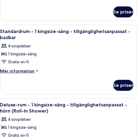
With
information
om
Sofa
Se priser
King
Bed-
Room
High
With
Öppna
Ett hotellrum med en soffa, en säng, et
7
Floor
Sofa
Standardrum - 1 kingsize-säng - tillgänglighetsanpassat -
alla
Bed-
badkar
High
foton
4 sovplatser
Floor
för
1 kingsize-säng
Standardrum
Gratis wi-fi
-
1
Mer
Mer information
information
kingsize-
om
säng
Se priser
Standardrum
-
-
tillgänglighetsanpassat
1
Öppna
Ett hotellrum med en soffa, en säng, et
7
kingsize-
-
Deluxe-rum - 1 kingsize-säng - tillgänglighetsanpassat -
alla
säng
hörn (Roll-In Shower)
badkar
-
foton
4 sovplatser
tillgänglighetsanpassat
för
-
1 kingsize-säng
Deluxe-
badkar
Gratis wi-fi
rum