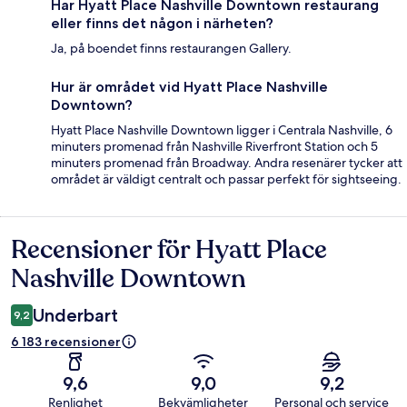
Har Hyatt Place Nashville Downtown restaurang
eller finns det någon i närheten?
Ja, på boendet finns restaurangen Gallery.
Hur är området vid Hyatt Place Nashville
Downtown?
Hyatt Place Nashville Downtown ligger i Centrala Nashville, 6
minuters promenad från Nashville Riverfront Station och 5
minuters promenad från Broadway. Andra resenärer tycker att
området är väldigt centralt och passar perfekt för sightseeing.
Recensioner för Hyatt Place
Recensioner
Nashville Downtown
Underbart
9,2
6 183 recensioner
9,6
9,0
9,2
Renlighet
Bekvämligheter
Personal och service