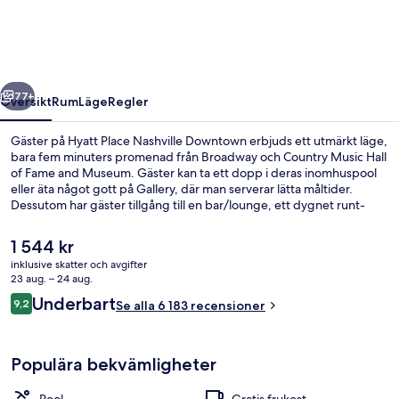
Downtown
regående
Nästa
77+
Översikt
Rum
Läge
Regler
Gäster på Hyatt Place Nashville Downtown erbjuds ett utmärkt läge,
bara fem minuters promenad från Broadway och Country Music Hall
of Fame and Museum. Gäster kan ta ett dopp i deras inomhuspool
eller äta något gott på Gallery, där man serverar lätta måltider.
Dessutom har gäster tillgång till en bar/lounge, ett dygnet runt-
öppet fitnesscenter och ett fitnesscenter. De sköna sängarna och
den hjälpsamma personalen brukar uppskattas av våra resenärer.
Det
1 544 kr
nuvarande
inklusive skatter och avgifter
priset
23 aug. – 24 aug.
Exteriör
är
Recensioner
Underbart
9,2
Se alla 6 183 recensioner
1 544 kr
9,2 av 10,
Populära bekvämligheter