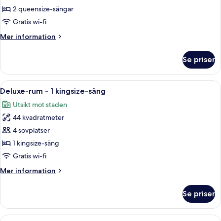
Rum
2 queensize-sängar
-
Gratis wi-fi
2
Mer
Mer information
queensize-
information
sängar
om
Se priser
Rum
-
2
Öppna
Ett hotellrum med en soffa, en säng, e
8
queensize-
Deluxe-rum - 1 kingsize-säng
alla
sängar
Utsikt mot staden
foton
44 kvadratmeter
för
Deluxe-
4 sovplatser
rum
1 kingsize-säng
-
Gratis wi-fi
1
Mer
Mer information
kingsize-
information
säng
om
Se priser
Deluxe-
rum
-
Öppna
Ett hotellrum med en soffa, en säng, e