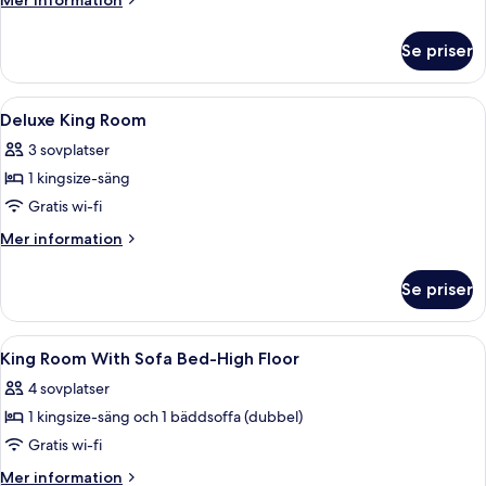
Mer information
information
King
om
Bed,
Se priser
Deluxe
Accessible,
Room,
Corner
1
Öppna
Ett hotellrum med en stor säng, utsikt
8
King
(Roll-
Deluxe King Room
alla
Bed,
in
3 sovplatser
Accessible,
foton
Shower)
Corner
1 kingsize-säng
för
(Roll-
Deluxe
Gratis wi-fi
in
King
Shower)
Mer
Mer information
Room
information
om
Se priser
Deluxe
King
Room
Öppna
Ett hotellrum med en säng, en soffa, et
8
King Room With Sofa Bed-High Floor
alla
4 sovplatser
foton
1 kingsize-säng och 1 bäddsoffa (dubbel)
för
King
Gratis wi-fi
Room
Mer
Mer information