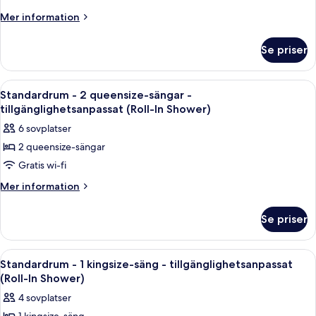
-
Mer
Mer information
information
1
om
kingsize-
Se priser
Deluxe-
säng
rum
-
-
Öppna
Ett hotellrum med en soffa, en säng, e
10
1
tillgänglighetsanpassat
Standardrum - 2 queensize-sängar -
alla
kingsize-
tillgänglighetsanpassat (Roll-In Shower)
-
säng
foton
hörn
6 sovplatser
-
för
(Roll-
tillgänglighetsanpassat
2 queensize-sängar
Standardrum
-
In
Gratis wi-fi
-
hörn
Shower)
(Roll-
2
Mer
Mer information
In
information
queensize-
Shower)
om
sängar
Se priser
Standardrum
-
-
tillgänglighetsanpassat
2
Öppna
Ett hotellrum med en soffa, en säng, et
8
queensize-
(Roll-
Standardrum - 1 kingsize-säng - tillgänglighetsanpassat
alla
sängar
(Roll-In Shower)
In
-
foton
Shower)
4 sovplatser
tillgänglighetsanpassat
för
(Roll-