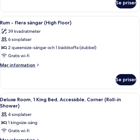
Se priser
Rum
med
-
bäddsoffa
1
Öppna
Ett hotellrum med en soffa, en säng, e
(High
9
kingsize-
Rum - flera sängar (High Floor)
alla
säng
Floor)
39 kvadratmeter
med
foton
bäddsoffa
6 sovplatser
för
(High
Rum
2 queensize-sängar och 1 bäddsoffa (dubbel)
Floor)
-
Gratis wi-fi
flera
Mer
Mer information
sängar
information
(High
om
Se priser
Rum
Floor)
-
flera
Öppna
Ett hotellrum med en säng, en soffa, et
6
sängar
Deluxe Room, 1 King Bed, Accessible, Corner (Roll-in
alla
(High
Shower)
Floor)
foton
4 sovplatser
för
1 kingsize-säng
Deluxe
Gratis wi-fi
Room,
1
Mer