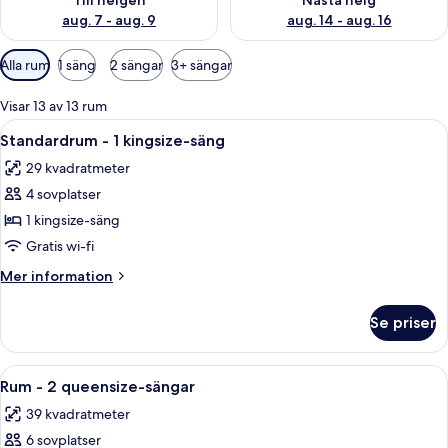
Till helgen
Nästa helg
aug. 7 - aug. 9
aug. 14 - aug. 16
Tillgängliga
Alla rum
1 säng
2 sängar
3+ sängar
filter
för
Visar 13 av 13 rum
rum
Öppna
Ett hotellrum med en säng, en soffa, e
8
Standardrum - 1 kingsize-säng
alla
29 kvadratmeter
foton
4 sovplatser
för
Standardrum
1 kingsize-säng
-
Gratis wi-fi
1
Mer
Mer information
kingsize-
information
säng
om
Se priser
Standardrum
-
1
Öppna
Ett hotellrum med en soffa, en säng, e
10
kingsize-
Rum - 2 queensize-sängar
alla
säng
39 kvadratmeter
foton
6 sovplatser
för