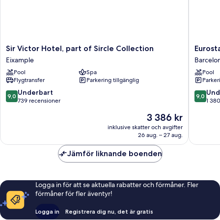
Sir
Eurostar
Sir Victor Hotel, part of Sircle Collection
Eurost
Victor
Grand
Eixample
Barcelo
Hotel,
Marina
Pool
Spa
Pool
part
Barcelo
Flygtransfer
Parkering tillgänglig
Parkeri
of
centrum
Sircle
9.0
9.0
Underbart
Und
9,0
9,0
Collection
av
av
739 recensioner
1 38
Eixample
10,
10,
Priset
3 386 kr
Underbart,
Underba
är
739 recensioner
1 380 re
inklusive skatter och avgifter
3 386 kr
26 aug. – 27 aug.
Jämför liknande boenden
Logga in för att se aktuella rabatter och förmåner. Fler
förmåner för fler äventyr!
Logga in
Registrera dig nu, det är gratis