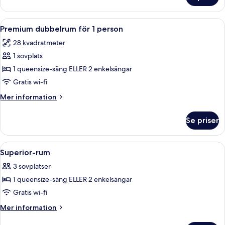
dubbelrum
för
Öppna
Ett modernt hotellrum med en stor säng
5
1
Premium dubbelrum för 1 person
alla
person
28 kvadratmeter
foton
1 sovplats
för
Premium
1 queensize-säng ELLER 2 enkelsängar
dubbelrum
Gratis wi-fi
för
Mer
Mer information
1
information
person
om
Se priser
Premium
dubbelrum
för
Öppna
Ett modernt hotellrum med en stor sp
6
1
Superior-rum
alla
person
3 sovplatser
foton
1 queensize-säng ELLER 2 enkelsängar
för
Superior-
Gratis wi-fi
rum
Mer
Mer information
information
om