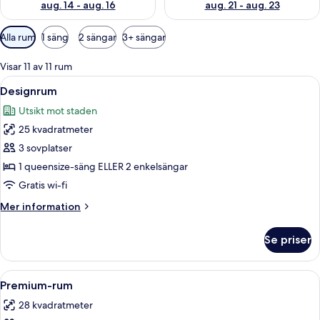
aug. 14 - aug. 16
aug. 21 - aug. 23
Tillgängliga
Alla rum
1 säng
2 sängar
3+ sängar
filter
för
Visar 11 av 11 rum
rum
Öppna
Ett modernt hotellrum med en stor sp
6
Designrum
alla
Utsikt mot staden
foton
25 kvadratmeter
för
Designrum
3 sovplatser
1 queensize-säng ELLER 2 enkelsängar
Gratis wi-fi
Mer
Mer information
information
om
Se priser
Designrum
Öppna
Ett modernt hotellrum med en stor spe
5
Premium-rum
alla
28 kvadratmeter
foton