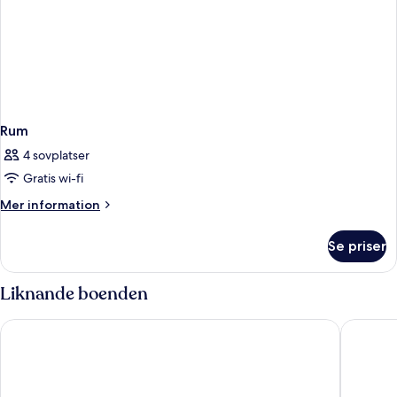
Rum
4 sovplatser
Gratis wi-fi
Mer
Mer information
information
om
Se priser
Rum
Liknande boenden
Sir Victor Hotel, part of Sircle Collection
Eurostar