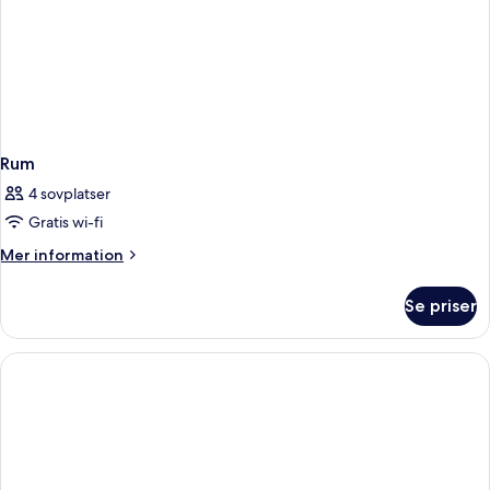
Rum
4 sovplatser
Gratis wi-fi
Mer
Mer information
information
om
Se priser
Rum