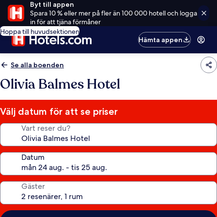
Byt till appen
Spara 10 % eller mer på fler än 100 000 hotell och logga
in för att tjäna förmåner
Hoppa till huvudsektionen
Hämta appen
Se alla boenden
Olivia Balmes Hotel
Välj datum för att se priser
Vart reser du?
Datum
Gäster