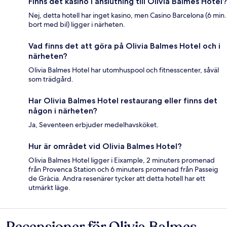
Finns det kasino i anslutning till Olivia Balmes Hotel?
Nej, detta hotell har inget kasino, men Casino Barcelona (6 min.
bort med bil) ligger i närheten.
Vad finns det att göra på Olivia Balmes Hotel och i
närheten?
Olivia Balmes Hotel har utomhuspool och fitnesscenter, såväl
som trädgård.
Har Olivia Balmes Hotel restaurang eller finns det
någon i närheten?
Ja, Seventeen erbjuder medelhavsköket.
Hur är området vid Olivia Balmes Hotel?
Olivia Balmes Hotel ligger i Eixample, 2 minuters promenad
från Provenca Station och 6 minuters promenad från Passeig
de Gràcia. Andra resenärer tycker att detta hotell har ett
utmärkt läge.
Recensioner för Olivia Balmes
Recensioner