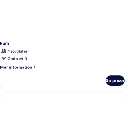
Rum
4 sovplatser
Gratis wi-fi
Mer
Mer information
information
om
Se priser
Rum