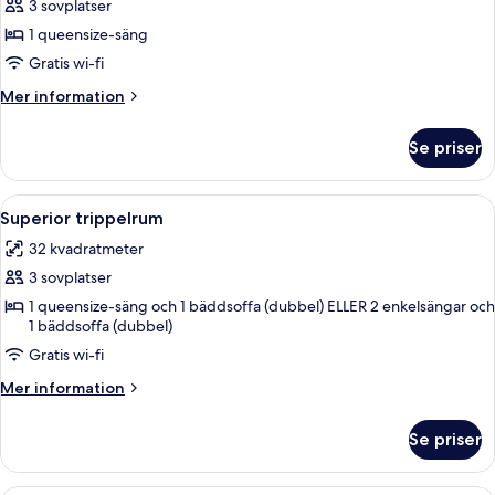
3 sovplatser
för
Premium-
1 queensize-säng
rum
Gratis wi-fi
Mer
Mer information
information
om
Se priser
Premium-
rum
Öppna
Ett modernt hotellrum med en stor sä
7
Superior trippelrum
alla
32 kvadratmeter
foton
3 sovplatser
för
Superior
1 queensize-säng och 1 bäddsoffa (dubbel) ELLER 2 enkelsängar och
1 bäddsoffa (dubbel)
trippelrum
Gratis wi-fi
Mer
Mer information
information
om
Se priser
Superior
trippelrum
Ett hotellrum med en säng, två tv-app