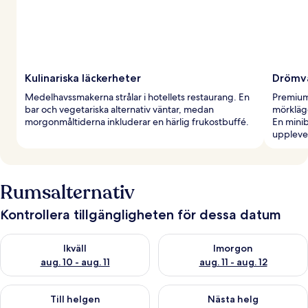
Kulinariska läckerheter
Drömvä
Medelhavssmakerna strålar i hotellets restaurang. En
Premium
bar och vegetariska alternativ väntar, medan
mörkläg
morgonmåltiderna inkluderar en härlig frukostbuffé.
En minib
uppleve
Rumsalternativ
Kontrollera tillgängligheten för dessa datum
Kontrollera tillgängligheten för ikväll aug. 10 - aug. 11
Kontrollera tillgängligheten fö
Ikväll
Imorgon
aug. 10 - aug. 11
aug. 11 - aug. 12
Kontrollera tillgängligheten för den här helgen aug. 14 - aug. 
Kontrollera tillgängligheten fö
Till helgen
Nästa helg