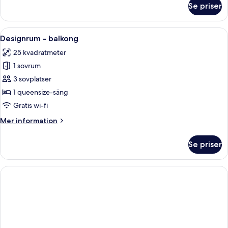
Se priser
Superior-
rum
Öppna
Ett modernt hotellrum med en stor säng
5
Designrum - balkong
alla
25 kvadratmeter
foton
1 sovrum
för
Designrum
3 sovplatser
-
1 queensize-säng
balkong
Gratis wi-fi
Mer
Mer information
information
om
Se priser
Designrum
-
balkong