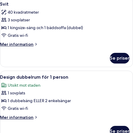
Öppna
7
Svit
alla
40 kvadratmeter
foton
3 sovplatser
för
Svit
1 kingsize-säng och 1 bäddsoffa (dubbel)
Gratis wi-fi
Mer
Mer information
information
om
Se priser
Svit
Öppna
Ett modernt hotellrum med en stor säng
6
Design dubbelrum för 1 person
alla
Utsikt mot staden
foton
1 sovplats
för
Design
1 dubbelsäng ELLER 2 enkelsängar
dubbelrum
Gratis wi-fi
för
Mer
Mer information
1
information
person
om
Se priser
Design