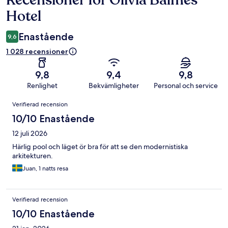
Hotel
Enastående
9,6
1 028 recensioner
9,8
9,4
9,8
Renlighet
Bekvämligheter
Personal och service
Recensioner
Verifierad recension
10/10 Enastående
12 juli 2026
Härlig pool och läget ör bra för att se den modernistiska
arkitekturen.
Juan, 1 natts resa
Verifierad recension
10/10 Enastående