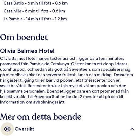
Casa Batllo
- 6 min till fots
- 0.6 km
Casa Milà
- 6 min till fots
- 0.6 km
La Rambla
- 14 min till fots
- 1.2 km
Om boendet
Olivia Balmes Hotel
Olivia Balmes Hotel har en takterrass och ligger bara fem minuters
promenad från Rambla de Catalunya. Gäster kan ta ett dopp i deras
utomhuspool, och sedan äta gott på Seventeen, som specialiserar sig
på medelhavsköket och serverar frukost, lunch och middag. Dessutom
har gäster tillgång till en bar vid poolen, ett fitnesscenter och en
snackbar/deli. Resenärer brukar tala mycket väl om poolen och den
hjälpsamma personalen. Boendet ligger bara en kort promenad från
kollektivtrafik. Till Provenca Station tar det 2 minuter att gå och till
Diagonal Station är det 6 minuter.
Information om avbokningsrätt
Mer om detta boende
Översikt