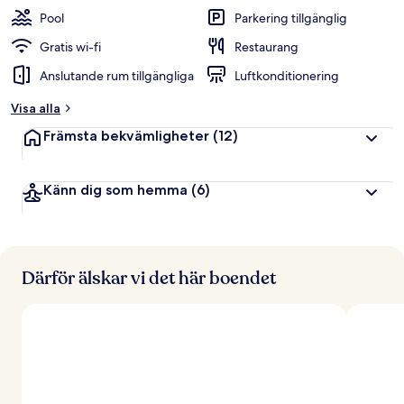
t
Pool
Parkering tillgänglig
y
g
Gratis wi-fi
Restaurang
Anslutande rum tillgängliga
Luftkonditionering
a
v
Visa alla
r
Främsta bekvämligheter
(12)
e
s
e
Känn dig som hemma
(6)
n
ä
r
e
r
Därför älskar vi det här boendet