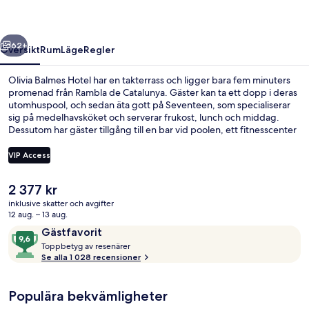
regående
Nästa
62+
Översikt
Rum
Läge
Regler
Olivia Balmes Hotel har en takterrass och ligger bara fem minuters
promenad från Rambla de Catalunya. Gäster kan ta ett dopp i deras
utomhuspool, och sedan äta gott på Seventeen, som specialiserar
sig på medelhavsköket och serverar frukost, lunch och middag.
Dessutom har gäster tillgång till en bar vid poolen, ett fitnesscenter
och en snackbar/deli. Resenärer brukar tala mycket väl om poolen
och den hjälpsamma personalen. Boendet ligger bara en kort
VIP Access
promenad från kollektivtrafik. Till Provenca Station tar det 2 minuter
att gå och till Diagonal Station är det 6 minuter.
Det
2 377 kr
Lobbylounge
nuvarande
inklusive skatter och avgifter
priset
12 aug. – 13 aug.
är
Recensioner
9,6
Gästfavorit
2 377 kr
T
av
Toppbetyg av resenärer
o
Se alla 1 028 recensioner
10,
p
Gästfavorit
p
Populära bekvämligheter
b
e