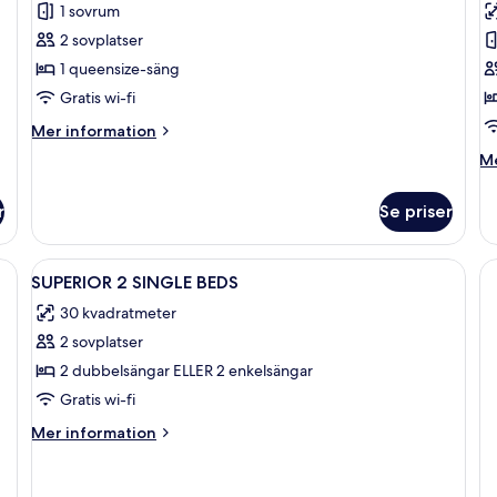
1 sovrum
-
r
2 sovplatser
1
-
1 queensize-säng
queensize-
h
Gratis wi-fi
säng
(Cosy)
Mer
Mer information
information
M
Me
om
in
Rum
o
-
r
Se priser
Ex
1
r
queensize-
-
, två sänglampor, en vägg med träpanel som ger rummet karaktär, ett fönster
Öppna
Minibar, värdeförvaringsskåp på rum
säng
4
hö
SUPERIOR 2 SINGLE BEDS
(Cosy)
alla
30 kvadratmeter
foton
2 sovplatser
för
SUPERIOR
2 dubbelsängar ELLER 2 enkelsängar
2
Gratis wi-fi
SINGLE
Mer
Mer information
BEDS
information
om
SUPERIOR