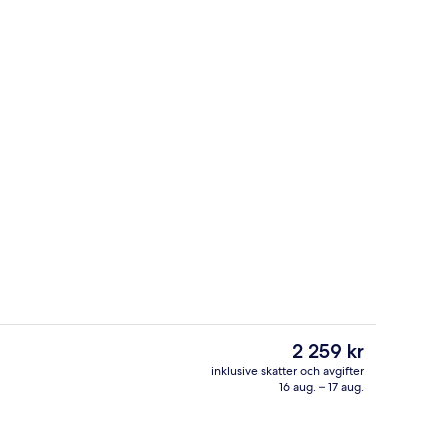
Cocktailbar
Det
2 259 kr
nuvarande
inklusive skatter och avgifter
priset
16 aug. – 17 aug.
Reception
är
2 259 kr