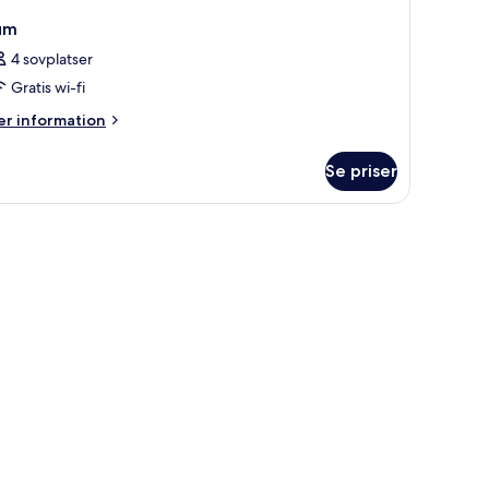
um
4 sovplatser
Gratis wi-fi
er
r information
formation
m
Se priser
um