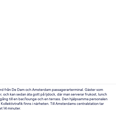
Exteriör
färd från De Dam och Amsterdam passagerarterminal. Gäster som
ter, och kan sedan äta gott på Ijdock, där man serverar frukost, lunch
illgång till en bar/lounge och en terrass. Den hjälpsamma personalen
Exteriör
Kollektivtrafik finns i närheten. Till Amsterdams centralstation tar
et 14 minuter.