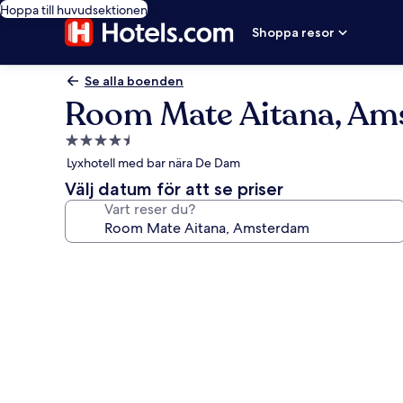
Hoppa till huvudsektionen
Shoppa resor
Se alla boenden
Room Mate Aitana, Am
4.5-
stjärnigt
Lyxhotell med bar nära De Dam
boende
Välj datum för att se priser
Vart reser du?
Fotogalleri
för
Room
Mate
Aitana,
Amsterdam