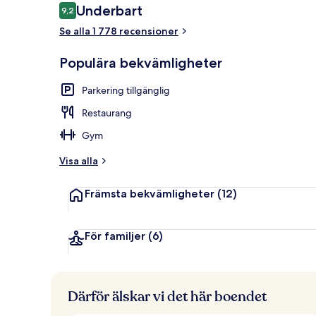
Recensioner
Underbart
9,2
9,2 av 10,
Se alla 1 778 recensioner
Exteriör
Populära bekvämligheter
Parkering tillgänglig
Restaurang
Gym
Visa alla
Främsta bekvämligheter
(12)
För familjer
(6)
Därför älskar vi det här boendet