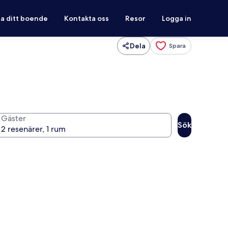
ra ditt boende
Kontakta oss
Resor
Logga in
Dela
Spara
Gäster
Sök