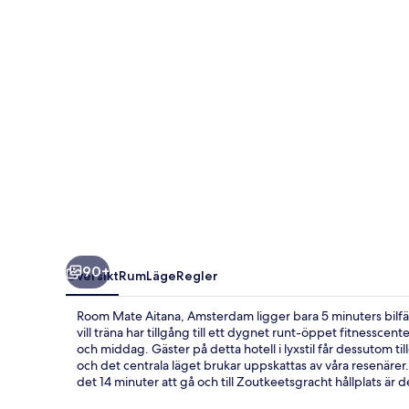
90+
Översikt
Rum
Läge
Regler
Room Mate Aitana, Amsterdam ligger bara 5 minuters bil
vill träna har tillgång till ett dygnet runt-öppet fitnesscen
och middag. Gäster på detta hotell i lyxstil får dessutom t
och det centrala läget brukar uppskattas av våra resenärer. 
det 14 minuter att gå och till Zoutkeetsgracht hållplats är d