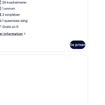
26 kvadratmeter
um
1 sovrum
2 sovplatser
örn
1 queensize-säng
Gratis wi-fi
er
r information
formation
m
Se priser
ecutive-
um
 och ett litet bord med en stol.
met och mörkläggningsgardiner
rn