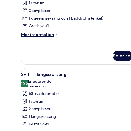
1 sovrum
3 sovplatser
1 queensize-säng och 1 bäddsoffa (enkel)
Gratis wi-fi
Mer
Mer information
information
om
Familjerum
Se prise
Öppna
Ett hotellrum med en stor säng
4
Svit - 1 kingsize-säng
alla
Enastående
foton
10,0
10,0 av 10
(1 recension)
1 recension
för
58 kvadratmeter
Svit
1 sovrum
-
2 sovplatser
1
1 kingsize-säng
kingsize-
Gratis wi-fi
säng