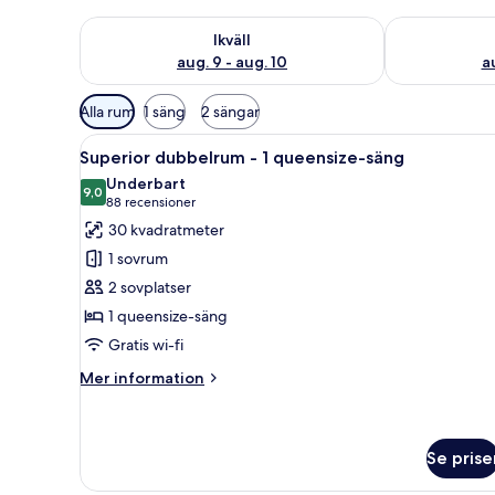
Kontrollera tillgängligheten för ikväll aug. 9 - aug. 1
Kontrollera ti
Ikväll
aug. 9 - aug. 10
au
Tillgängliga
Alla rum
1 säng
2 sängar
filter
Öppna
Ett modernt hotellrum med en 
för
11
Superior dubbelrum - 1 queensize-säng
alla
rum
Underbart
foton
9,0
9,0 av 10
(88 recensioner)
88 recensioner
för
30 kvadratmeter
Superior
1 sovrum
dubbelrum
2 sovplatser
-
1 queensize-säng
1
Gratis wi-fi
queensize-
säng
Mer
Mer information
information
om
Superior
dubbelrum
Se prise
-