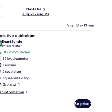
är helgen aug. 14 - aug. 16
Kontrollera tillgängligheten för nästa helg aug. 21 - aug. 23
Nästa helg
aug. 21 - aug. 23
Visar 13 av 13 rum
, ett skrivbord, en stol och en TV.
ppna
Ett modernt hotellrum med en stor säng, utsi
10
xecutive dubbelrum
la
Enastående
oton
4
9,4 av 10
(19 recensioner)
19 recensioner
ör
Utsikt mot staden
xecutive
36 kvadratmeter
ubbelrum
1 sovrum
2 sovplatser
1 queensize-säng
Gratis wi-fi
er
r information
formation
m
Se priser
ecutive
bbelrum