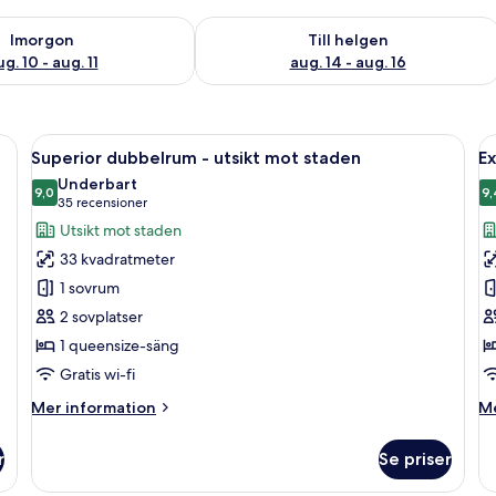
0
llgängligheten för imorgon aug. 10 - aug. 11
Kontrollera tillgängligheten för den h
Imorgon
Till helgen
g. 10 - aug. 11
aug. 14 - aug. 16
stor säng, ett skrivbord och utsikt över en byggnad genom fönstret.
Öppna
Ett modernt hotellrum med en stor säng
Ö
7
Superior dubbelrum - utsikt mot staden
E
alla
al
Underbart
foton
9,0
f
9,
9,0 av 10
(35 recensioner)
35 recensioner
för
f
Utsikt mot staden
Superior
E
33 kvadratmeter
dubbelrum
d
1 sovrum
-
2 sovplatser
utsikt
1 queensize-säng
mot
staden
Gratis wi-fi
Mer
M
Mer information
Me
information
in
om
o
r
Se priser
Superior
Ex
dubbelrum
du