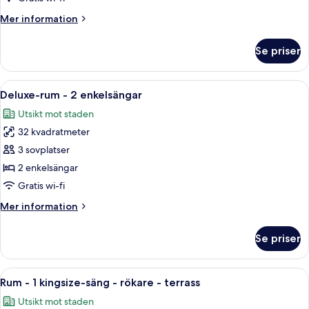
1
Mer
Mer information
kingsize-
information
säng
om
Se priser
Deluxe-
rum
-
Öppna
Ett hotellrum med två sängar, ett skriv
7
1
Deluxe-rum - 2 enkelsängar
alla
kingsize-
Utsikt mot staden
säng
foton
32 kvadratmeter
för
Deluxe-
3 sovplatser
rum
2 enkelsängar
-
Gratis wi-fi
2
Mer
Mer information
enkelsängar
information
om
Se priser
Deluxe-
rum
-
Öppna
Ett hotellrum med en stor säng, ett sk
6
2
Rum - 1 kingsize-säng - rökare - terrass
alla
enkelsängar
Utsikt mot staden
foton