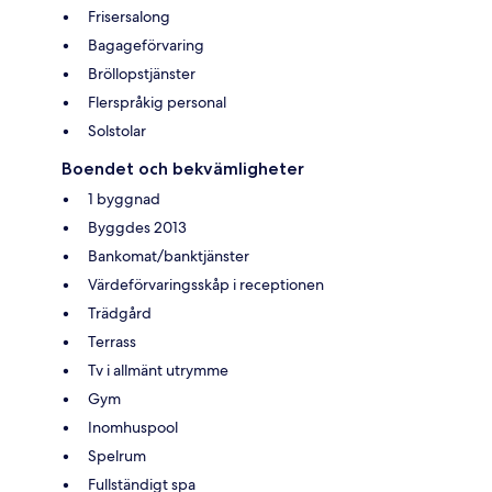
Frisersalong
Bagageförvaring
Bröllopstjänster
Flerspråkig personal
Solstolar
Boendet och bekvämligheter
1 byggnad
Byggdes 2013
Bankomat/banktjänster
Värdeförvaringsskåp i receptionen
Trädgård
Terrass
Tv i allmänt utrymme
Gym
Inomhuspool
Spelrum
Fullständigt spa