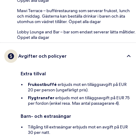
Öppet alla dagar
Mawi Terrace – bufférestaurang som serverar frukost, lunch
och middag. Gästerna kan beställa drinkar i baren och äta
utomhus om vädret tillåter. Öppet alla dagar
Lobby Lounge and Bar – bar som endast serverar lätta måltider.
Öppet alla dagar
Avgifter och policyer
Extra tillval
Frukostbuffé
erbjuds mot en tilläggsavgift på EUR
20 per person (ungefärligt pris).
Flygtransfer
erbjuds mot en tilläggsavgift på EUR 75
per fordon (enkel resa. Max antal passagerare 4).
Barn- och extrasängar
Tillgång till extrasängar erbjuds mot en avgift på EUR
30 per natt.