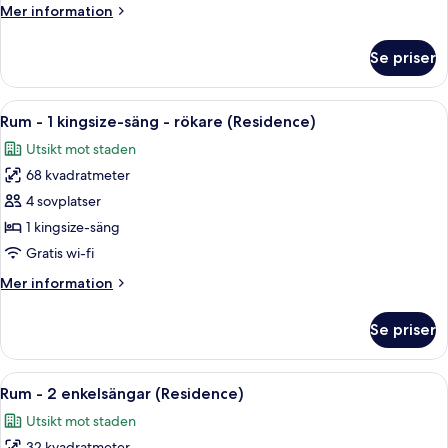
Mer
Mer information
säng
information
(Residence)
om
Se priser
Rum
-
1
Öppna
En snyggt bäddad säng med vita sängk
5
kingsize-
Rum - 1 kingsize-säng - rökare (Residence)
alla
säng
Utsikt mot staden
(Residence)
foton
68 kvadratmeter
för
Rum
4 sovplatser
-
1 kingsize-säng
1
Gratis wi-fi
kingsize-
Mer
Mer information
säng
information
-
om
Se priser
Rum
rökare
-
(Residence)
1
Öppna
Ett hotellrum med två sängar, ett skriv
8
kingsize-
Rum - 2 enkelsängar (Residence)
alla
säng
Utsikt mot staden
-
foton
rökare
32 kvadratmeter