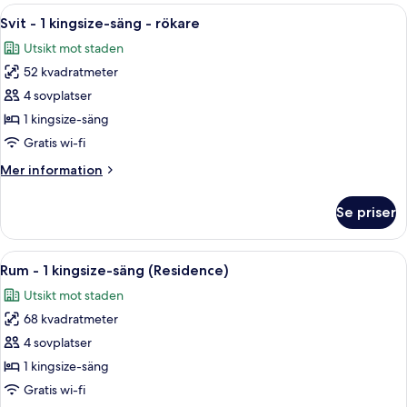
1
Öppna
Ett hotellrum med en säng, ett skrivbo
7
kingsize-
Svit - 1 kingsize-säng - rökare
alla
säng
Utsikt mot staden
foton
52 kvadratmeter
för
Svit
4 sovplatser
-
1 kingsize-säng
1
Gratis wi-fi
kingsize-
Mer
Mer information
säng
information
-
om
Se priser
Svit
rökare
-
1
Öppna
Ett modernt kök med en central köksö,
5
kingsize-
Rum - 1 kingsize-säng (Residence)
alla
säng
Utsikt mot staden
-
foton
rökare
68 kvadratmeter
för
Rum
4 sovplatser
-
1 kingsize-säng
1
Gratis wi-fi
kingsize-