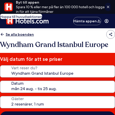
Byt till appen
Spara 10 % eller mer på fler än 100 000 hotell och logga
in för att tjäna förmåner
Hoppa till huvudsektionen
Hämta appen
Se alla boenden
Wyndham Grand Istanbul Europe
Välj datum för att se priser
Vart reser du?
Datum
Gäster