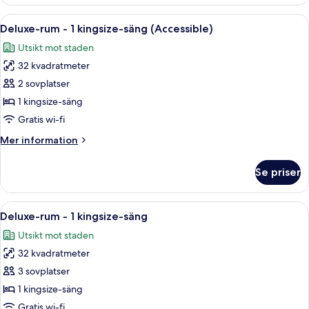
Presidential
(Room)
Öppna
Ett hotellrum med en stor säng, ett skr
5
Deluxe-rum - 1 kingsize-säng (Accessible)
alla
Utsikt mot staden
foton
32 kvadratmeter
för
Deluxe-
2 sovplatser
rum
1 kingsize-säng
-
Gratis wi-fi
1
Mer
Mer information
kingsize-
information
säng
om
Se priser
Deluxe-
(Accessible)
rum
-
Öppna
Ett hotellrum med en säng, ett skrivbo
5
1
Deluxe-rum - 1 kingsize-säng
alla
kingsize-
Utsikt mot staden
säng
foton
(Accessible)
32 kvadratmeter
för
Deluxe-
3 sovplatser
rum
1 kingsize-säng
-
Gratis wi-fi