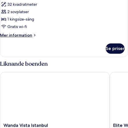
32 kvadratmeter
för
Rum
2 sovplatser
-
1 kingsize-säng
1
Gratis wi-fi
kingsize-
Mer
Mer information
säng
information
-
om
Se priser
Rum
rökare
-
-
1
Liknande boenden
terrass
kingsize-
säng
Wanda Vista Istanbul
Elite Wo
-
rökare
-
terrass
Wanda
Elite
Wanda Vista Istanbul
Elite 