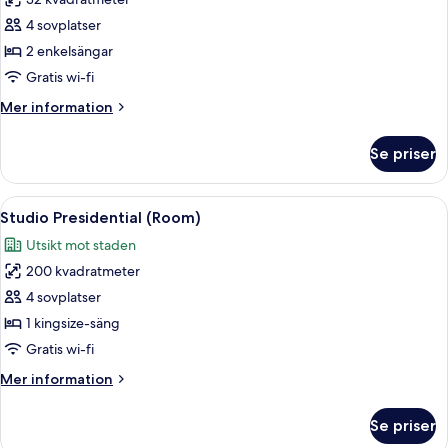
för
(Residence)
Rum
4 sovplatser
-
2 enkelsängar
2
Gratis wi-fi
enkelsängar
Mer
Mer information
(Residence)
information
om
Se priser
Rum
-
2
Öppna
Ett modernt vardagsrum med en soffa, 
9
enkelsängar
Studio Presidential (Room)
alla
(Residence)
Utsikt mot staden
foton
200 kvadratmeter
för
Studio
4 sovplatser
Presidential
1 kingsize-säng
(Room)
Gratis wi-fi
Mer
Mer information
information
om
Se priser
Studio