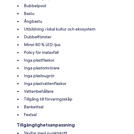
Bubbelpool
Bastu
Ångbastu
Utbildning i lokal kultur och ekosystem
Dubbelfönster
Minst 80 % LED-ljus
Policy för matavfall
Inga plastflaskor
Inga plastomrörare
Inga plastsugrör
Inga plastvattenflaskor
Vattenbehållare
Tillgång till förvaringsskåp
Bankettsal
Festsal
Tillgänglighetsanpassning
Skyltar med punktskrift