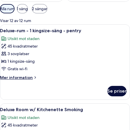
Tillgängliga
Alla rum
1 säng
2 sängar
filter
för
Visar 12 av 12 rum
rum
Öppna
En snyggt bäddad säng med vita sängk
5
Deluxe-rum - 1 kingsize-säng - pentry
alla
Utsikt mot staden
foton
45 kvadratmeter
för
Deluxe-
3 sovplatser
rum
1 kingsize-säng
-
Gratis wi-fi
1
Mer
Mer information
kingsize-
information
säng
om
Se priser
Deluxe-
-
rum
pentry
-
Öppna
En snyggt bäddad säng med vita sängk
5
1
Deluxe Room w/ Kitchenette Smoking
alla
kingsize-
Utsikt mot staden
säng
foton
-
45 kvadratmeter
för
pentry