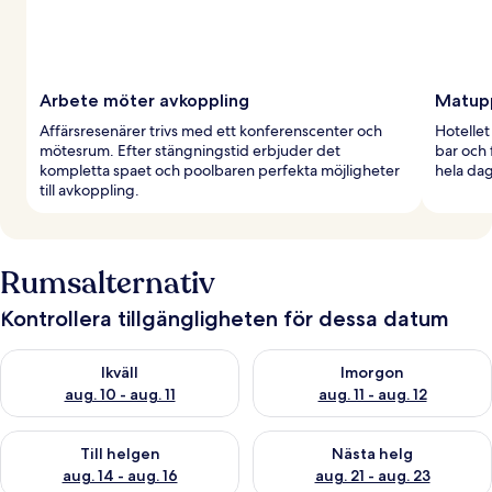
Arbete möter avkoppling
Matupp
Affärsresenärer trivs med ett konferenscenter och
Hotellet
mötesrum. Efter stängningstid erbjuder det
bar och 
kompletta spaet och poolbaren perfekta möjligheter
hela da
till avkoppling.
Rumsalternativ
Kontrollera tillgängligheten för dessa datum
Kontrollera tillgängligheten för ikväll aug. 10 - aug. 11
Kontrollera tillgängligheten fö
Ikväll
Imorgon
aug. 10 - aug. 11
aug. 11 - aug. 12
Kontrollera tillgängligheten för den här helgen aug. 14 - aug. 
Kontrollera tillgängligheten fö
Till helgen
Nästa helg
aug. 14 - aug. 16
aug. 21 - aug. 23