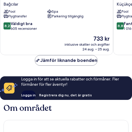
Vista
World
Bağcılar
Küçükç
Istanbul
Grand
Pool
Spa
Pool
Bağcılar
Istanbul
Flygtransfer
Parkering tillgänglig
Flygtr
Basın
Ekspres
8.2
8.8
Väldigt bra
Fant
8,2
8,8
Küçükç
av
av
605 recensioner
1 016
10,
10,
Priset
733 kr
Väldigt
Fantastis
är
bra,
1 016 re
inklusive skatter och avgifter
733 kr
24 aug. – 25 aug.
605 recensioner
Jämför liknande boenden
Logga in för att se aktuella rabatter och förmåner. Fler
förmåner för fler äventyr!
Logga in
Registrera dig nu, det är gratis
Om området