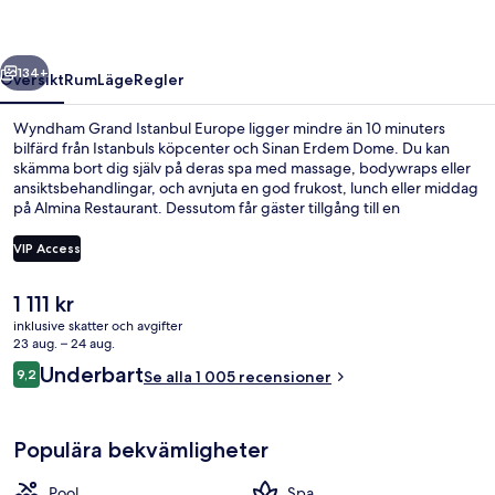
regående
Nästa
134+
Översikt
Rum
Läge
Regler
Wyndham Grand Istanbul Europe ligger mindre än 10 minuters
bilfärd från Istanbuls köpcenter och Sinan Erdem Dome. Du kan
skämma bort dig själv på deras spa med massage, bodywraps eller
ansiktsbehandlingar, och avnjuta en god frukost, lunch eller middag
på Almina Restaurant. Dessutom får gäster tillgång till en
inomhuspool, en bar vid poolen och ett gym på detta hotell i lyxstil.
Andra resenärer uppskattar den hjälpsamma personalen.
VIP Access
Det
1 111 kr
Studio Presidential (Room) | Sängtill
nuvarande
inklusive skatter och avgifter
priset
23 aug. – 24 aug.
är
Recensioner
Underbart
9,2
Se alla 1 005 recensioner
1 111 kr
9,2 av 10,
Populära bekvämligheter
Pool
Spa