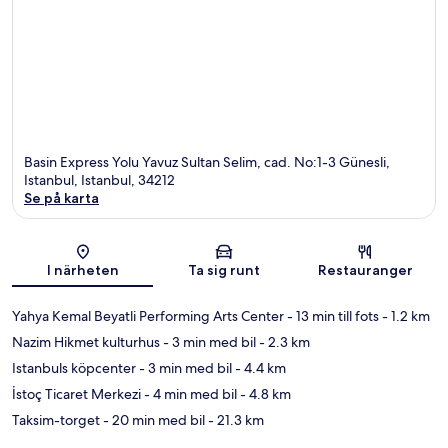
Basin Express Yolu Yavuz Sultan Selim, cad. No:1-3 Günesli,
Istanbul, Istanbul, 34212
Se på karta
Karta
I närheten
Ta sig runt
Restauranger
Yahya Kemal Beyatli Performing Arts Center
- 13 min till fots
- 1.2 km
Nazim Hikmet kulturhus
- 3 min med bil
- 2.3 km
Istanbuls köpcenter
- 3 min med bil
- 4.4 km
İstoç Ticaret Merkezi
- 4 min med bil
- 4.8 km
Taksim-torget
- 20 min med bil
- 21.3 km