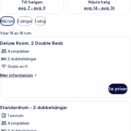
Till helgen
Nästa helg
aug. 7 - aug. 9
aug. 14 - aug. 16
Tillgängliga
Alla rum
2 sängar
1 säng
filter
för
Visar 18 av 18 rum
rum
Öppna
Ett hotellrum med två sängar, ett skri
11
Deluxe Room, 2 Double Beds
alla
4 sovplatser
foton
2 dubbelsängar
för
Deluxe
Gratis wi-fi
Room,
Mer
Mer information
2
information
om
Double
Se priser
Deluxe
Beds
Room,
2
Öppna
Ett hotellrum med ett skrivbord, två s
5
Double
Standardrum - 2 dubbelsängar
alla
Beds
1 sovrum
foton
4 sovplatser
för
2 dubbelsängar