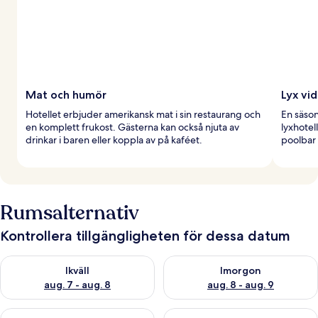
Mat och humör
Lyx vi
Hotellet erbjuder amerikansk mat i sin restaurang och
En säso
en komplett frukost. Gästerna kan också njuta av
lyxhotel
drinkar i baren eller koppla av på kaféet.
poolbar 
Rumsalternativ
Kontrollera tillgängligheten för dessa datum
Kontrollera tillgängligheten för ikväll aug. 7 - aug. 8
Kontrollera tillgängligheten f
Ikväll
Imorgon
aug. 7 - aug. 8
aug. 8 - aug. 9
Kontrollera tillgängligheten för den här helgen aug. 7 - aug. 9
Kontrollera tillgängligheten fö