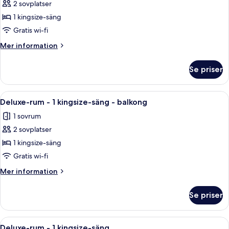
2 sovplatser
för
Standardrum
1 kingsize-säng
-
Gratis wi-fi
1
Mer
Mer information
kingsize-
information
säng
om
Se priser
Standardrum
-
1
Öppna
Ett modernt hotellrum med en stor säng
5
kingsize-
Deluxe-rum - 1 kingsize-säng - balkong
alla
säng
1 sovrum
foton
2 sovplatser
för
Deluxe-
1 kingsize-säng
rum
Gratis wi-fi
-
Mer
Mer information
1
information
kingsize-
om
Se priser
Deluxe-
säng
rum
-
-
Öppna
Ett hotellrum med en stor säng, en st
balkong
6
1
Deluxe-rum - 1 kingsize-säng