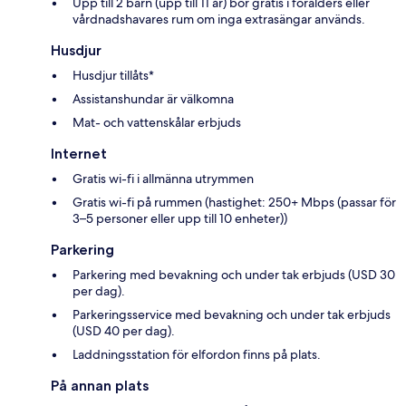
Upp till 2 barn (upp till 11 år) bor gratis i förälders eller
vårdnadshavares rum om inga extrasängar används.
Husdjur
Husdjur tillåts*
Assistanshundar är välkomna
Mat- och vattenskålar erbjuds
Internet
Gratis wi-fi i allmänna utrymmen
Gratis wi-fi på rummen (hastighet: 250+ Mbps (passar för
3–5 personer eller upp till 10 enheter))
Parkering
Parkering med bevakning och under tak erbjuds (USD 30
per dag).
Parkeringsservice med bevakning och under tak erbjuds
(USD 40 per dag).
Laddningsstation för elfordon finns på plats.
På annan plats