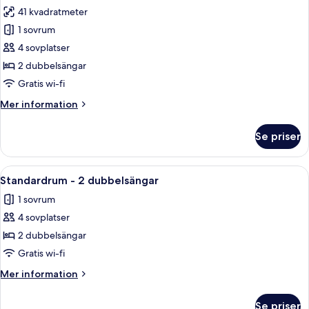
alla
dubbelsängar
41 kvadratmeter
foton
1 sovrum
för
Deluxe-
4 sovplatser
rum
2 dubbelsängar
-
Gratis wi-fi
2
Mer
Mer information
dubbelsängar
information
om
Se priser
Deluxe-
rum
-
Öppna
Ett hotellrum med ett skrivbord, två s
5
2
Standardrum - 2 dubbelsängar
alla
dubbelsängar
1 sovrum
foton
4 sovplatser
för
Standardrum
2 dubbelsängar
-
Gratis wi-fi
2
Mer
Mer information
dubbelsängar
information
om
Se priser