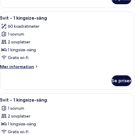
Standardrum
-
2
Öppna
Ett sovrum med en stor säng, sängbord
6
dubbelsängar
Svit - 1 kingsize-säng
alla
60 kvadratmeter
foton
1 sovrum
för
Svit
2 sovplatser
-
1 kingsize-säng
1
Gratis wi-fi
kingsize-
Mer
Mer information
säng
information
om
Se priser
Svit
-
1
Öppna
Ett sovrum med en stor säng, sängbord
6
kingsize-
Svit - 1 kingsize-säng
alla
säng
1 sovrum
foton
2 sovplatser
för
Svit
1 kingsize-säng
-
Gratis wi-fi