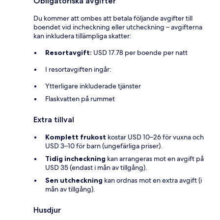
Obligatoriska avgifter
Du kommer att ombes att betala följande avgifter till
boendet vid incheckning eller utcheckning – avgifterna
kan inkludera tillämpliga skatter:
Resortavgift:
USD 17.78 per boende per natt
I resortavgiften ingår:
Ytterligare inkluderade tjänster
Flaskvatten på rummet
Extra tillval
Komplett frukost
kostar USD 10–26 för vuxna och
USD 3–10 för barn (ungefärliga priser).
Tidig incheckning
kan arrangeras mot en avgift på
USD 35 (endast i mån av tillgång).
Sen utcheckning
kan ordnas mot en extra avgift (i
mån av tillgång).
Husdjur