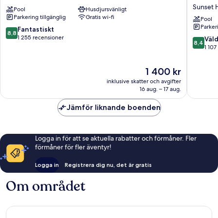
City
City
Sunset H
Pool
Husdjursvänligt
Country
at
Parkering tillgänglig
Gratis wi-fi
Club
The
Pool
Parkeri
Plaza
Plaza
8.8
Fantastiskt
8,8
West
by
av
1 255 recensioner
8.4
Väld
8,4
Plaza
IHG
10,
av
1 107
Sunset
Fantastiskt,
10,
Hill
1 255 recensioner
Väldigt
Priset
1 400 kr
bra,
är
inklusive skatter och avgifter
1 107 re
1 400 kr
16 aug. – 17 aug.
Jämför liknande boenden
Logga in för att se aktuella rabatter och förmåner. Fler
förmåner för fler äventyr!
Logga in
Registrera dig nu, det är gratis
Om området