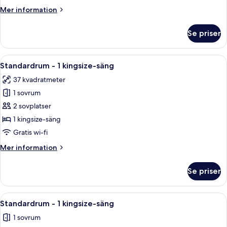
1
Mer
Mer information
kingsize-
information
säng
om
Se priser
Svit
-
1
Öppna
En stor säng med ett blått överkast, t
6
kingsize-
Standardrum - 1 kingsize-säng
alla
säng
37 kvadratmeter
foton
1 sovrum
för
Standardrum
2 sovplatser
-
1 kingsize-säng
1
Gratis wi-fi
kingsize-
Mer
Mer information
säng
information
om
Se priser
Standardrum
-
1
Öppna
En stor säng med ett blått överkast, t
6
kingsize-
Standardrum - 1 kingsize-säng
alla
säng
1 sovrum
foton