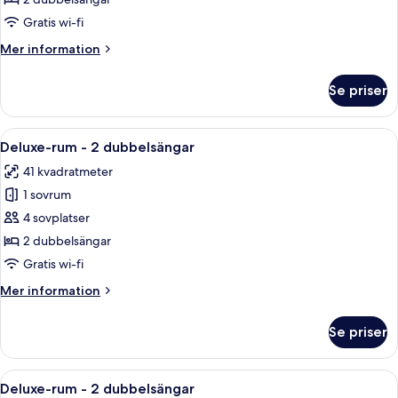
Standardrum
-
Gratis wi-fi
2
Mer
Mer information
dubbelsängar
information
om
Se priser
Standardrum
-
2
Öppna
Ett hotellrum med ett skrivbord, två s
5
dubbelsängar
Deluxe-rum - 2 dubbelsängar
alla
41 kvadratmeter
foton
1 sovrum
för
Deluxe-
4 sovplatser
rum
2 dubbelsängar
-
Gratis wi-fi
2
Mer
Mer information
dubbelsängar
information
om
Se priser
Deluxe-
rum
-
Öppna
Ett hotellrum med en stor säng, en st
6
2
Deluxe-rum - 2 dubbelsängar