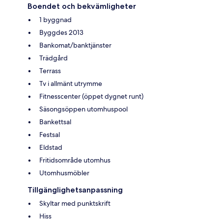
Boendet och bekvämligheter
1 byggnad
Byggdes 2013
Bankomat/banktjänster
Trädgård
Terrass
Tv i allmänt utrymme
Fitnesscenter (öppet dygnet runt)
Säsongsöppen utomhuspool
Bankettsal
Festsal
Eldstad
Fritidsområde utomhus
Utomhusmöbler
Tillgänglighetsanpassning
Skyltar med punktskrift
Hiss