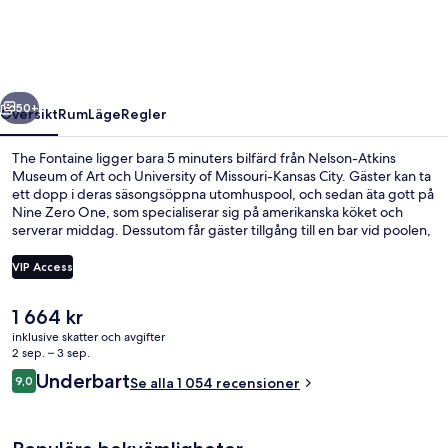
regående
Nästa
50+
Översikt
Rum
Läge
Regler
The Fontaine ligger bara 5 minuters bilfärd från Nelson-Atkins
Museum of Art och University of Missouri-Kansas City. Gäster kan ta
ett dopp i deras säsongsöppna utomhuspool, och sedan äta gott på
Nine Zero One, som specialiserar sig på amerikanska köket och
serverar middag. Dessutom får gäster tillgång till en bar vid poolen,
ett gym och ett dygnet runt-öppet fitnesscenter på detta hotell i
lyxstil. Den hjälpsamma personalen och läget brukar uppskattas av
VIP Access
våra resenärer. Kollektivtrafik finns i närheten. Till Plaza
spårvagnshållplats är det inte mer än 14 minuters promenad.
Det
1 664 kr
Middag serveras
nuvarande
inklusive skatter och avgifter
priset
2 sep. – 3 sep.
är
Recensioner
Underbart
9,0
Se alla 1 054 recensioner
1 664 kr
9,0 av 10,