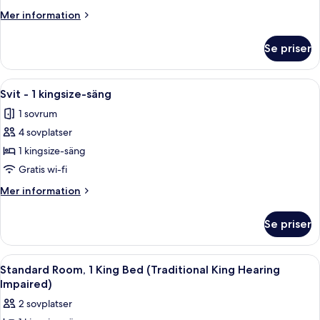
kingsize-
Mer
Mer information
säng
information
om
(Traditional
Se priser
Standardrum
King
-
Hearing
1
Öppna
Ett hotellrum med en stor säng, ett s
7
Impaired)
kingsize-
Svit - 1 kingsize-säng
alla
säng
1 sovrum
(Traditional
foton
King
4 sovplatser
för
Hearing
Svit
1 kingsize-säng
Impaired)
-
Gratis wi-fi
1
Mer
Mer information
kingsize-
information
säng
om
Se priser
Svit
-
1
Öppna
Ett hotellrum med en stor säng, en sto
10
kingsize-
Standard Room, 1 King Bed (Traditional King Hearing
alla
säng
Impaired)
foton
2 sovplatser
för