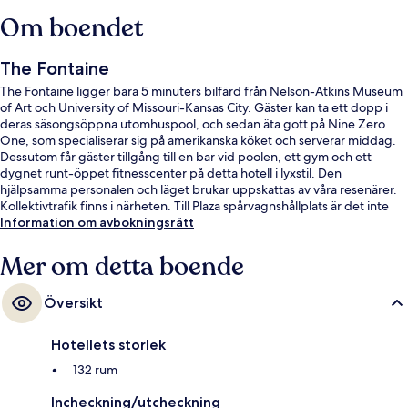
Om boendet
The Fontaine
The Fontaine ligger bara 5 minuters bilfärd från Nelson-Atkins Museum
of Art och University of Missouri-Kansas City. Gäster kan ta ett dopp i
deras säsongsöppna utomhuspool, och sedan äta gott på Nine Zero
One, som specialiserar sig på amerikanska köket och serverar middag.
Dessutom får gäster tillgång till en bar vid poolen, ett gym och ett
dygnet runt-öppet fitnesscenter på detta hotell i lyxstil. Den
hjälpsamma personalen och läget brukar uppskattas av våra resenärer.
Kollektivtrafik finns i närheten. Till Plaza spårvagnshållplats är det inte
mer än 14 minuters promenad.
Information om avbokningsrätt
Mer om detta boende
Översikt
Hotellets storlek
132 rum
Incheckning/utcheckning