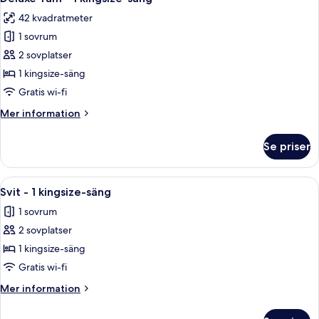
alla
kingsize-
42 kvadratmeter
säng
foton
-
1 sovrum
för
balkong
Deluxe-
2 sovplatser
rum
1 kingsize-säng
-
Gratis wi-fi
1
Mer
Mer information
kingsize-
information
säng
om
Se priser
Deluxe-
rum
-
Öppna
Ett sovrum med en stor säng, sängbord
6
1
Svit - 1 kingsize-säng
alla
kingsize-
1 sovrum
säng
foton
2 sovplatser
för
Svit
1 kingsize-säng
-
Gratis wi-fi
1
Mer
Mer information
kingsize-
information
säng
om