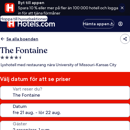
Byt till appen
Spara 10 % eller mer på fler än 100 000 hotell och logga
in för att tjäna förmåner
Hoppa till huvudsektionen
Hämta appen
Se alla boenden
The Fontaine
4.5-
stjärnigt
Lyxhotell med restaurang nära University of Missouri-Kansas City
boende
Välj datum för att se priser
Vart reser du?
Datum
Gäster