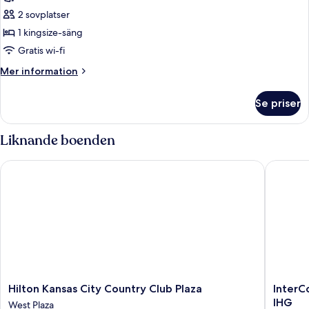
Svit
2 sovplatser
-
1 kingsize-säng
1
Gratis wi-fi
kingsize-
Mer
Mer information
säng
information
om
Se priser
Svit
-
1
Liknande boenden
kingsize-
säng
Hilton Kansas City Country Club Plaza
InterCon
Hilton
InterCon
Hilton Kansas City Country Club Plaza
InterC
Kansas
Kansas
IHG
West Plaza