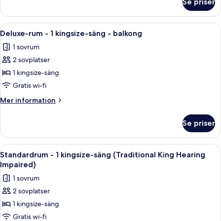
Se priser
Svit
-
1
Öppna
Ett modernt hotellrum med en stor säng
6
kingsize-
Deluxe-rum - 1 kingsize-säng - balkong
alla
säng
1 sovrum
foton
2 sovplatser
för
Deluxe-
1 kingsize-säng
rum
Gratis wi-fi
-
Mer
Mer information
1
information
kingsize-
om
Se priser
Deluxe-
säng
rum
-
-
Öppna
En stor säng med ett blått överkast, t
balkong
6
1
Standardrum - 1 kingsize-säng (Traditional King Hearing
alla
kingsize-
Impaired)
säng
foton
1 sovrum
-
för
balkong
2 sovplatser
Standardrum
1 kingsize-säng
-
1
Gratis wi-fi