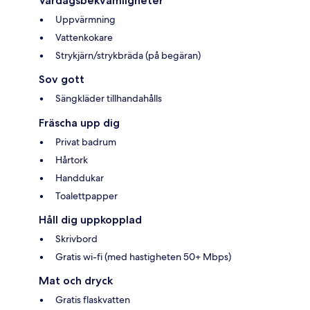
Vardagsbekvämligheter
Uppvärmning
Vattenkokare
Strykjärn/strykbräda (på begäran)
Sov gott
Sängkläder tillhandahålls
Fräscha upp dig
Privat badrum
Hårtork
Handdukar
Toalettpapper
Håll dig uppkopplad
Skrivbord
Gratis wi-fi (med hastigheten 50+ Mbps)
Mat och dryck
Gratis flaskvatten