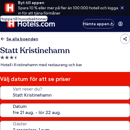
Byt till appen
Spara 10 % eller mer på fler än 100 000 hotell och logga
in för att tjäna förmåner
Hoppa till huvudsektionen
Hämta appen
Se alla boenden
Statt Kristinehamn
3.5-
stjärnigt
Hotell i Kristinehamn med restaurang och bar
boende
Välj datum för att se priser
Vart reser du?
Datum
Gäster