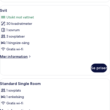
Öppna
En hall med trägolv, en grå, lurvig mat
7
Svit
alla
Utsikt mot vattnet
foton
30 kvadratmeter
för
Svit
1 sovrum
3 sovplatser
1 kingsize-säng
Gratis wi-fi
Mer
Mer information
information
om
Se priser
Svit
Öppna
Skrivbord, strykjärn/strykbräda, grati
4
Standard Single Room
alla
1 sovplats
foton
1 enkelsäng
för
Standard
Gratis wi-fi
Single