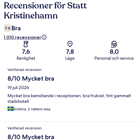
Recensioner för Statt
Recensioner
Kristinehamn
Bra
7,6
1 010 recensioner
7,6
7,8
8,0
Renlighet
Läge
Personal och service
Recensioner
Verifierad recension
8/10 Mycket bra
19 juli 2026
Mycket bra bemötande i receptionen, bra frukost, fint gammalt
stadshotell
Kristina, 2 nätters resa
Verifierad recension
8/10 Mycket bra