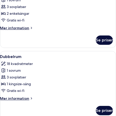
1 sovrum
för
Tvåbäddsrum
3 sovplatser
2 enkelsängar
Gratis wi-fi
Mer
Mer information
information
om
Se priser
Tvåbäddsrum
Öppna
Ett hotellrum med en stor säng, utsik
4
Dubbelrum
alla
18 kvadratmeter
foton
1 sovrum
för
Dubbelrum
3 sovplatser
1 kingsize-säng
Gratis wi-fi
Mer
Mer information
information
om
Se priser
Dubbelrum