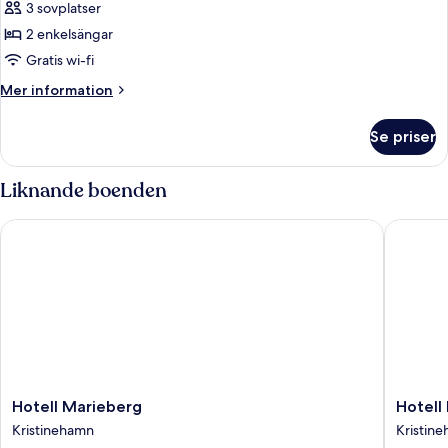
3 sovplatser
foton
2 enkelsängar
för
Twin
Gratis wi-fi
Room
Mer
Mer information
information
om
Se priser
Twin
Room
Liknande boenden
Hotell Marieberg
Hotell B
Hotell
Hotell
Hotell Marieberg
Hotell
Marieberg
Bro
Kristinehamn
Kristin
Kristinehamn
Kristin