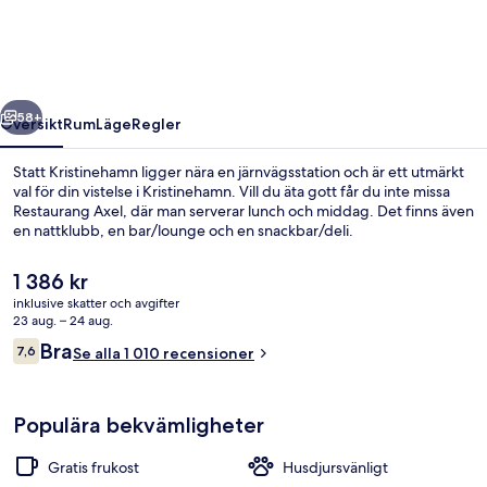
regående
Nästa
58+
Översikt
Rum
Läge
Regler
Statt Kristinehamn ligger nära en järnvägsstation och är ett utmärkt
val för din vistelse i Kristinehamn. Vill du äta gott får du inte missa
Restaurang Axel, där man serverar lunch och middag. Det finns även
en nattklubb, en bar/lounge och en snackbar/deli.
Det
1 386 kr
nuvarande
inklusive skatter och avgifter
priset
23 aug. – 24 aug.
är
Recensioner
Bra
7,6
Boendets fasad
Se alla 1 010 recensioner
1 386 kr
7,6 av 10,
Populära bekvämligheter
Gratis frukost
Husdjursvänligt