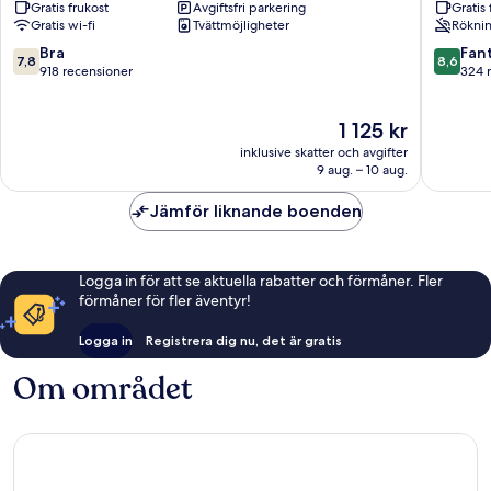
Gratis frukost
Avgiftsfri parkering
Gratis 
Gratis wi-fi
Tvättmöjligheter
Röknin
7.8
8.6
Bra
Fant
7,8
8,6
av
av
918 recensioner
324 
10,
10,
Bra,
Fantastis
Priset
1 125 kr
918 recensioner
324 rec
är
inklusive skatter och avgifter
1 125 kr
9 aug. – 10 aug.
Jämför liknande boenden
Logga in för att se aktuella rabatter och förmåner. Fler
förmåner för fler äventyr!
Logga in
Registrera dig nu, det är gratis
Om området