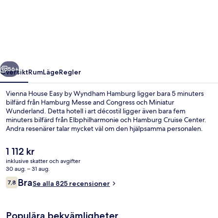
House
Easy
by
Wyndham
Hamburg
regående
Nästa
56+
Översikt
Rum
Läge
Regler
Vienna House Easy by Wyndham Hamburg ligger bara 5 minuters
bilfärd från Hamburg Messe and Congress och Miniatur
Wunderland. Detta hotell i art décostil ligger även bara fem
minuters bilfärd från Elbphilharmonie och Hamburg Cruise Center.
Andra resenärer talar mycket väl om den hjälpsamma personalen.
Kollektivtrafik finns i närheten. Till Hauptbahnhof Süd U-Bahnstation
tar det 4 minuter att gå och till Hauptbahnhof Nord U-Bahnstation
Det
1 112 kr
är det 5 minuter.
nuvarande
inklusive skatter och avgifter
priset
30 aug. – 31 aug.
Lobby
är
Recensioner
Bra
7,8
Se alla 825 recensioner
1 112 kr
7,8 av 10,
Populära bekvämligheter