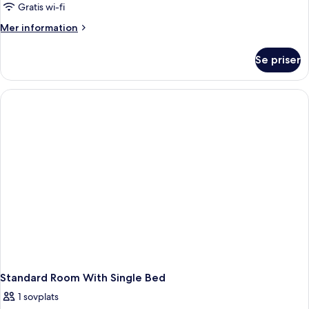
Standard
Gratis wi-fi
Room
Mer
Mer information
With
information
om
Double
Se priser
Standard
Bed
Room
With
Double
Bed
Standard Room With Single Bed
1 sovplats