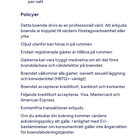
per natt.
Policyer
Detta boende drivs av en professionell värd. Att erbjuda
boende är kopplat till värdens företagsverksamhet eller
yrke.
Oljud utanför kan höras in på rummen.
Endast registrerade gäster är tillåtna på rummen.
Gästerna kan vara tryggt medvetna om att det finns
brandsläckare och rökdetektor på boendet.
Boendet välkomnar alla gäster, oavsett sexuell läggning
och könsidentitet (HBTQ+-vänligt).
Boendet accepterar kreditkort, bankkort och kontanter.
Följande kreditkort accepteras: Visa, Mastercard och
American Express.
Kontantfria transaktioner erbjuds.
Om du avbokar din bokning kommer värdens
avbokningspolicy att gälla. I enlighet med EU-
bestämmelser om konsumenträtt gäller inte ångerrätten
för boendebokningstjänster.