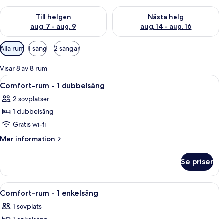
Kontrollera tillgängligheten för den här helgen aug. 7 - aug. 9
Kontrollera tillgängligheten fö
Till helgen
Nästa helg
aug. 7 - aug. 9
aug. 14 - aug. 16
Tillgängliga
Alla rum
1 säng
2 sängar
filter
för
Visar 8 av 8 rum
rum
Öppna
Ett modernt sovrum med en stor säng,
12
Comfort-rum - 1 dubbelsäng
alla
2 sovplatser
foton
1 dubbelsäng
för
Comfort-
Gratis wi-fi
rum
Mer
Mer information
-
information
om
1
Se priser
Comfort-
dubbelsäng
rum
-
Öppna
Ett hotellrum med ett skrivbord i trä
12
1
Comfort-rum - 1 enkelsäng
alla
dubbelsäng
1 sovplats
foton