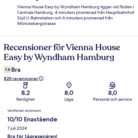
Vienna House Easy by Wyndham Hamburg ligger vid floden i
Centrala Hamburg, 4 minuters promenad från Hauptbahnhof
Süd U-Bahnstation och 6 minuters promenad från
Mönckebergstrasse.
Recensioner för Vienna House
Recensioner
Easy by Wyndham Hamburg
Bra
7,8
825 recensioner
8,2
8,0
8,0
Renlighet
Läge
Personal och service
Recensioner
Verifierad recension
10/10 Enastående
7 juli 2024
Bra för tågresenären!