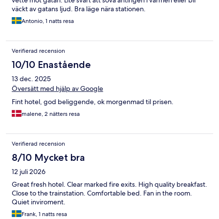
vette mot gatan. Lite svårt att sova antingen i värmen eller bli
väckt av gatans ljud. Bra läge nära stationen.
Antonio, 1 natts resa
Verifierad recension
10/10 Enastående
13 dec. 2025
Översätt med hjälp av Google
Fint hotel, god beliggende, ok morgenmad til prisen.
malene, 2 nätters resa
Verifierad recension
8/10 Mycket bra
12 juli 2026
Great fresh hotel. Clear marked fire exits. High quality breakfast.
Close to the trainstation. Comfortable bed. Fan in the room.
Quiet inviroment.
Frank, 1 natts resa