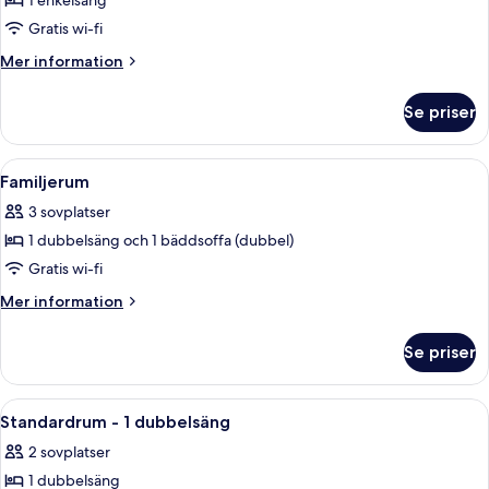
1 enkelsäng
för
Comfort-
Gratis wi-fi
rum
Mer
Mer information
-
information
om
1
Se priser
Comfort-
enkelsäng
rum
-
Öppna
Ett hotellrum med en stor säng, en sä
14
1
Familjerum
alla
enkelsäng
3 sovplatser
foton
1 dubbelsäng och 1 bäddsoffa (dubbel)
för
Familjerum
Gratis wi-fi
Mer
Mer information
information
om
Se priser
Familjerum
Öppna
Ett modernt sovrum med en stor säng,
10
Standardrum - 1 dubbelsäng
alla
2 sovplatser
foton
1 dubbelsäng
för