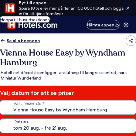
Byt till appen
Spara 10 % eller mer på fler än 100 000 hotell och logga
in för att tjäna förmåner
Hoppa till huvudsektionen
Hämta appen
Se alla boenden
Vienna House Easy by Wyndham
Hamburg
Hotell i art décostil som ligger i anslutning till kongresscentret, nära
Miniatur Wunderland
Välj datum för att se priser
Vart reser du?
Datum