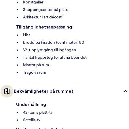
Konstgalleri
Shoppingcenter på plats
Arkitektur i art décostil
Tillgänglighetsanpassning
Hiss
Bredd på hissdörr (centimeter) 80
Väl upplyst gång till ingången
1 antal trappsteg för att nå boendet
Mattor på rum
Trägolv i rum
Bekvämligheter på rummet
Underhållning
42-tums platt-tv
Satellit-tv