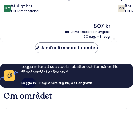
Hamburg-
Hambur
8.2
7.0
Väldigt bra
Bra
8,2
7,0
Mitte
av
av
1 009 recensioner
1 00
10,
10,
Väldigt
Bra,
Priset
807 kr
bra,
1 002 re
är
inklusive skatter och avgifter
1 009 recensioner
807 kr
30 aug. – 31 aug.
Jämför liknande boenden
Logga in för att se aktuella rabatter och förmåner. Fler
förmåner för fler äventyr!
Logga in
Registrera dig nu, det är gratis
Om området