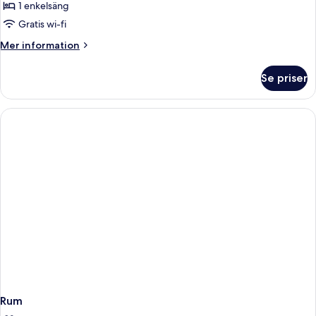
1 enkelsäng
Gratis wi-fi
Mer
Mer information
information
om
Se priser
Standard
Room
With
Single
Bed
Rum