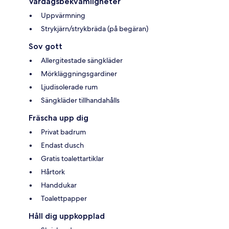
Vardagsbekvämligheter
Uppvärmning
Strykjärn/strykbräda (på begäran)
Sov gott
Allergitestade sängkläder
Mörkläggningsgardiner
Ljudisolerade rum
Sängkläder tillhandahålls
Fräscha upp dig
Privat badrum
Endast dusch
Gratis toalettartiklar
Hårtork
Handdukar
Toalettpapper
Håll dig uppkopplad