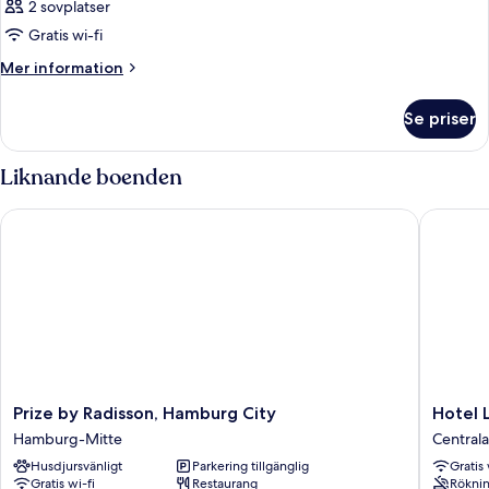
2 sovplatser
Gratis wi-fi
Mer
Mer information
information
om
Se priser
Rum
Liknande boenden
Prize by Radisson, Hamburg City
Hotel L
Prize
Hotel
Prize by Radisson, Hamburg City
Hotel
by
Lumen
Hamburg-Mitte
Central
Radisson,
am
Husdjursvänligt
Parkering tillgänglig
Gratis 
Hamburg
Hauptb
Gratis wi-fi
Restaurang
Röknin
City
Centrala