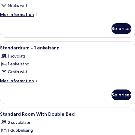
Standardrum
Gratis wi-fi
-
Mer
Mer information
1
information
om
dubbelsäng
Se priser
Standardrum
-
1
Öppna
En säng med vita sängkläder och en ku
13
dubbelsäng
Standardrum - 1 enkelsäng
alla
1 sovplats
foton
1 enkelsäng
för
Standardrum
Gratis wi-fi
-
Mer
Mer information
1
information
om
enkelsäng
Se priser
Standardrum
-
1
Öppna
Allergitestade sängkläder, värdeförv
4
enkelsäng
Standard Room With Double Bed
alla
2 sovplatser
foton
1 dubbelsäng
för