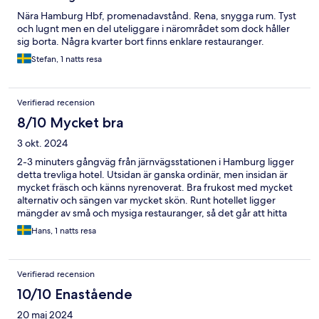
Nära Hamburg Hbf, promenadavstånd. Rena, snygga rum. Tyst
och lugnt men en del uteliggare i närområdet som dock håller
sig borta. Några kvarter bort finns enklare restauranger.
Stefan, 1 natts resa
Verifierad recension
8/10 Mycket bra
3 okt. 2024
2-3 minuters gångväg från järnvägsstationen i Hamburg ligger
detta trevliga hotel. Utsidan är ganska ordinär, men insidan är
mycket fräsch och känns nyrenoverat. Bra frukost med mycket
alternativ och sängen var mycket skön. Runt hotellet ligger
mängder av små och mysiga restauranger, så det går att hitta
något att äta för alla. Väldigt praktiskt och prisvärt.
Hans, 1 natts resa
Verifierad recension
10/10 Enastående
20 maj 2024