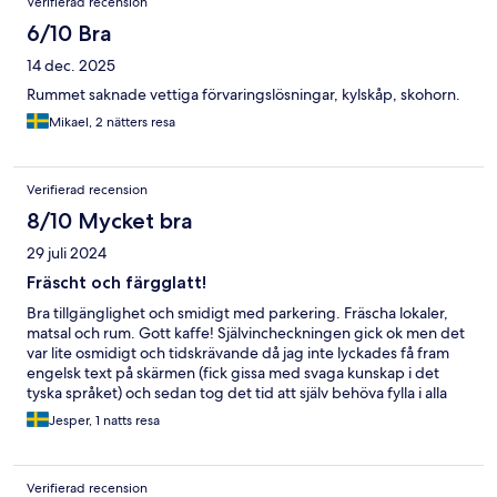
Verifierad recension
6/10 Bra
14 dec. 2025
Rummet saknade vettiga förvaringslösningar, kylskåp, skohorn.
Mikael, 2 nätters resa
Verifierad recension
8/10 Mycket bra
29 juli 2024
Fräscht och färgglatt!
Bra tillgänglighet och smidigt med parkering. Fräscha lokaler,
matsal och rum. Gott kaffe! Självincheckningen gick ok men det
var lite osmidigt och tidskrävande då jag inte lyckades få fram
engelsk text på skärmen (fick gissa med svaga kunskap i det
tyska språket) och sedan tog det tid att själv behöva fylla i alla
passnummer och namn manuellt på samtliga gäster i sällskapet.
Jesper, 1 natts resa
Verifierad recension