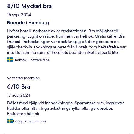
8/10 Mycket bra
15 sep. 2024
Boende i Hamburg
Hyfsat hotell i närheten av centralstationen. Bra möjlighet till
parkering. Lugnt område. Rummen var helt ok. Gratis kaffe! Bra
frukost. Incheckningen var dock knepig då den görs som en
själv check-in. (bokningsnumret från Hotels.com bekräftelse var
inte det samma som för hotellets boende vilket skapade lite
bekymmer) Trevlig personal som assisterade.
Thomas, 2 nätters resa
Verifierad recension
6/10 Bra
17 nov. 2024
Dåligt med hjälp vid incheckningen. Spartanska rum, inga extra
kuddar eller filtar. Inga avlastningshyllor eller garderober.
Frukosten helt ok.
Bengt, 2 nätters resa