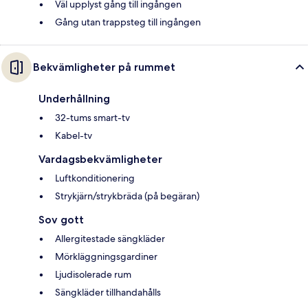
Väl upplyst gång till ingången
Gång utan trappsteg till ingången
Bekvämligheter på rummet
Underhållning
32-tums smart-tv
Kabel-tv
Vardagsbekvämligheter
Luftkonditionering
Strykjärn/strykbräda (på begäran)
Sov gott
Allergitestade sängkläder
Mörkläggningsgardiner
Ljudisolerade rum
Sängkläder tillhandahålls