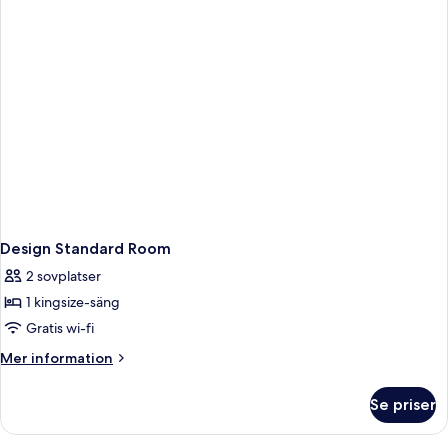
Design Standard Room
2 sovplatser
1 kingsize-säng
Gratis wi-fi
Mer
Mer information
information
om
Se priser
Design
Standard
Room