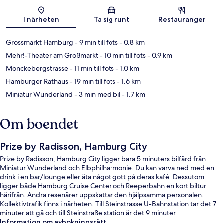
Karta
I närheten
Ta sig runt
Restauranger
Grossmarkt Hamburg
- 9 min till fots
- 0.8 km
Mehr!-Theater am Großmarkt
- 10 min till fots
- 0.9 km
Mönckebergstrasse
- 11 min till fots
- 1.0 km
Hamburger Rathaus
- 19 min till fots
- 1.6 km
Miniatur Wunderland
- 3 min med bil
- 1.7 km
Om boendet
Prize by Radisson, Hamburg City
Prize by Radisson, Hamburg City ligger bara 5 minuters bilfärd från
Miniatur Wunderland och Elbphilharmonie. Du kan varva ned med en
drink i en bar/lounge eller äta något gott på deras kafé. Dessutom
ligger både Hamburg Cruise Center och Reeperbahn en kort biltur
härifrån. Andra resenärer uppskattar den hjälpsamma personalen.
Kollektivtrafik finns i närheten. Till Steinstrasse U-Bahnstation tar det 7
minuter att gå och till Steinstraße station är det 9 minuter.
Information om avbokningsrätt