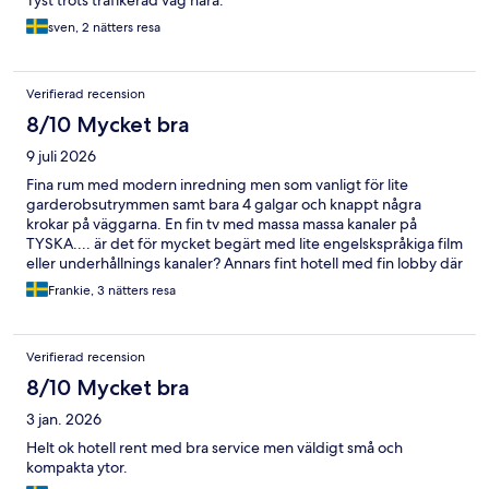
Tyst trots trafikerad väg nära.
sven, 2 nätters resa
Verifierad recension
8/10 Mycket bra
9 juli 2026
Fina rum med modern inredning men som vanligt för lite
garderobsutrymmen samt bara 4 galgar och knappt några
krokar på väggarna. En fin tv med massa massa kanaler på
TYSKA.... är det för mycket begärt med lite engelskspråkiga film
eller underhållnings kanaler? Annars fint hotell med fin lobby där
man kan ta kaffe och en liten shop för necessities.
Frankie, 3 nätters resa
Verifierad recension
8/10 Mycket bra
3 jan. 2026
Helt ok hotell rent med bra service men väldigt små och
kompakta ytor.