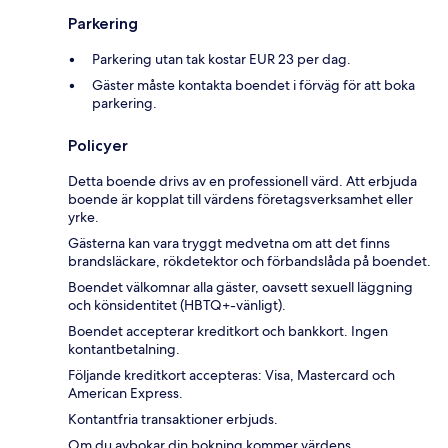
Parkering
Parkering utan tak kostar EUR 23 per dag.
Gäster måste kontakta boendet i förväg för att boka
parkering.
Policyer
Detta boende drivs av en professionell värd. Att erbjuda
boende är kopplat till värdens företagsverksamhet eller
yrke.
Gästerna kan vara tryggt medvetna om att det finns
brandsläckare, rökdetektor och förbandslåda på boendet.
Boendet välkomnar alla gäster, oavsett sexuell läggning
och könsidentitet (HBTQ+-vänligt).
Boendet accepterar kreditkort och bankkort. Ingen
kontantbetalning.
Följande kreditkort accepteras: Visa, Mastercard och
American Express.
Kontantfria transaktioner erbjuds.
Om du avbokar din bokning kommer värdens