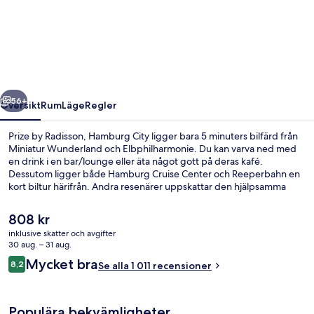
by
Radisson,
Hamburg
City
regående
Nästa
56+
Översikt
Rum
Läge
Regler
Prize by Radisson, Hamburg City ligger bara 5 minuters bilfärd från
Miniatur Wunderland och Elbphilharmonie. Du kan varva ned med
en drink i en bar/lounge eller äta något gott på deras kafé.
Dessutom ligger både Hamburg Cruise Center och Reeperbahn en
kort biltur härifrån. Andra resenärer uppskattar den hjälpsamma
personalen. Kollektivtrafik finns i närheten. Till Steinstrasse U-
Bahnstation tar det 7 minuter att gå och till Steinstraße station är det
Det
808 kr
9 minuter.
nuvarande
inklusive skatter och avgifter
priset
30 aug. – 31 aug.
Exteriör
är
Recensioner
Mycket bra
8,2
Se alla 1 011 recensioner
808 kr
8,2 av 10,
Populära bekvämligheter