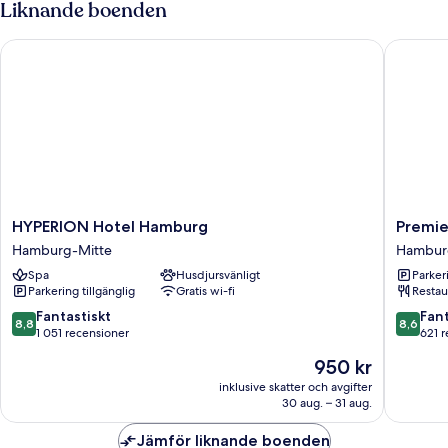
Liknande boenden
HYPERION Hotel Hamburg
Premier
HYPERION
Premier
HYPERION Hotel Hamburg
Premie
Hotel
Inn
Hamburg-Mitte
Hambur
Hamburg
Hambur
Spa
Husdjursvänligt
Parkeri
Hamburg-
City
Parkering tillgänglig
Gratis wi-fi
Restau
Mitte
Hammer
Hambur
8.8
8.6
Fantastiskt
Fant
8,8
8,6
Mitte
av
av
1 051 recensioner
621 
10,
10,
Priset
950 kr
Fantastiskt,
Fantastis
är
1 051 recensioner
621 rece
inklusive skatter och avgifter
950 kr
30 aug. – 31 aug.
Jämför liknande boenden