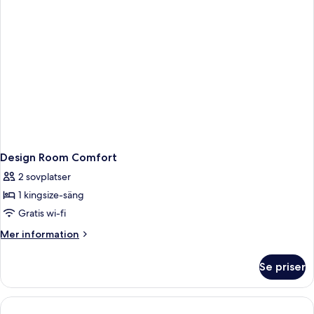
Design Room Comfort
2 sovplatser
1 kingsize-säng
Gratis wi-fi
Mer
Mer information
information
om
Se priser
Design
Room
Comfort