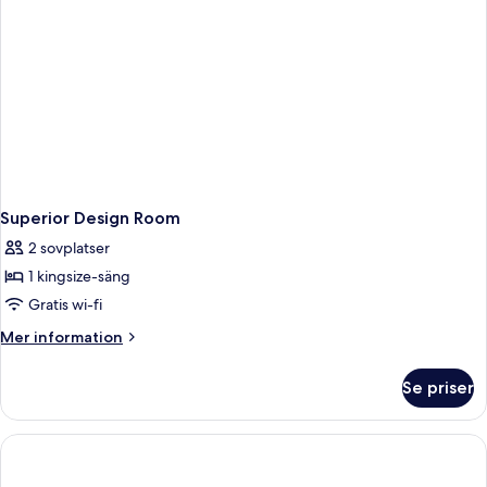
Superior Design Room
2 sovplatser
1 kingsize-säng
Gratis wi-fi
Mer
Mer information
information
om
Se priser
Superior
Design
Room