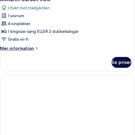
alla
poolen
Utsikt mot trädgården
foton
1 sovrum
för
Monarch
4 sovplatser
Garden
1 kingsize-säng ELLER 2 dubbelsängar
View
Gratis wi-fi
Mer
Mer information
information
om
Se priser
Monarch
Garden
View