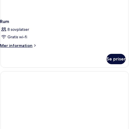
Rum
8 sovplatser
Gratis wi-fi
Mer
Mer information
information
om
Se priser
Rum