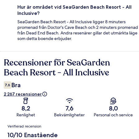
Hur är området vid SeaGarden Beach Resort - All
Inclusive?
SeaGarden Beach Resort - All Inclusive ligger 8 minuters
promenad från Doctor's Cave Beach och 2 minuters promenad
från Dead End Beach. Andra resenärer gillar det utmärkta läge
som detta boende erbjuder.
Recensioner för SeaGarden
Recensioner
Beach Resort - All Inclusive
Bra
7,6
2 267 recensioner
8,2
7,6
8,0
Renlighet
Bekvämligheter
Personal och service
Recensioner
Verifierad recension
10/10 Enastående