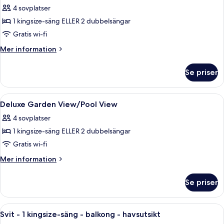
4 sovplatser
för
Deluxe-
1 kingsize-säng ELLER 2 dubbelsängar
rum
Gratis wi-fi
-
Mer
Mer information
balkong
information
-
om
Se priser
Deluxe-
havsutsikt
rum
-
Öppna
Deluxe Garden View/Pool View | Strykj
2
balkong
Deluxe Garden View/Pool View
alla
-
4 sovplatser
havsutsikt
foton
1 kingsize-säng ELLER 2 dubbelsängar
för
Deluxe
Gratis wi-fi
Garden
Mer
Mer information
View/Pool
information
om
View
Se priser
Deluxe
Garden
View/Pool
Öppna
Svit - 1 kingsize-säng - balkong - havs
3
View
Svit - 1 kingsize-säng - balkong - havsutsikt
alla