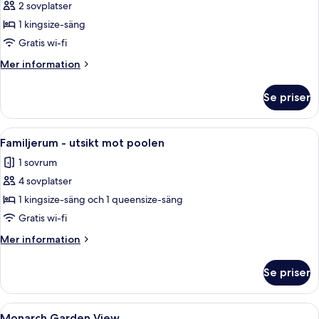
2 sovplatser
foton
1 kingsize-säng
för
Svit
Gratis wi-fi
-
Mer
Mer information
1
information
om
kingsize-
Se priser
Svit
säng
-
-
1
Öppna
Familjerum - utsikt mot poolen | Varda
2
balkong
kingsize-
Familjerum - utsikt mot poolen
alla
säng
-
1 sovrum
-
foton
havsutsikt
balkong
4 sovplatser
för
-
Familjerum
1 kingsize-säng och 1 queensize-säng
havsutsikt
-
Gratis wi-fi
utsikt
Mer
Mer information
mot
information
poolen
om
Se priser
Familjerum
-
utsikt
Öppna
Monarch Garden View | Strykjärn/stryk
1
mot
Monarch Garden View