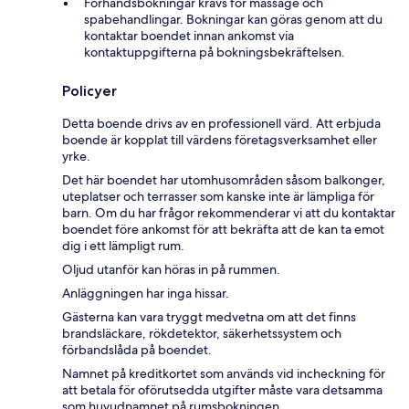
Förhandsbokningar krävs för massage och
spabehandlingar. Bokningar kan göras genom att du
kontaktar boendet innan ankomst via
kontaktuppgifterna på bokningsbekräftelsen.
Policyer
Detta boende drivs av en professionell värd. Att erbjuda
boende är kopplat till värdens företagsverksamhet eller
yrke.
Det här boendet har utomhusområden såsom balkonger,
uteplatser och terrasser som kanske inte är lämpliga för
barn. Om du har frågor rekommenderar vi att du kontaktar
boendet före ankomst för att bekräfta att de kan ta emot
dig i ett lämpligt rum.
Oljud utanför kan höras in på rummen.
Anläggningen har inga hissar.
Gästerna kan vara tryggt medvetna om att det finns
brandsläckare, rökdetektor, säkerhetssystem och
förbandslåda på boendet.
Namnet på kreditkortet som används vid incheckning för
att betala för oförutsedda utgifter måste vara detsamma
som huvudnamnet på rumsbokningen.