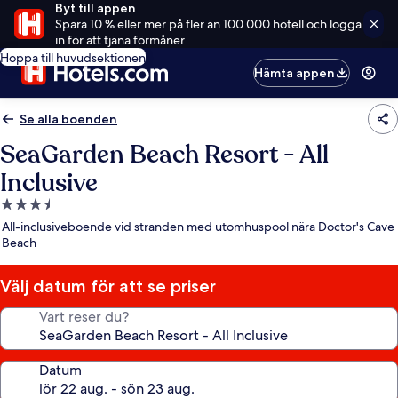
Byt till appen
Spara 10 % eller mer på fler än 100 000 hotell och logga
in för att tjäna förmåner
Hoppa till huvudsektionen
Hämta appen
Se alla boenden
SeaGarden Beach Resort - All
Inclusive
3.5-
stjärnigt
All-inclusiveboende vid stranden med utomhuspool nära Doctor's Cave
boende
Beach
Välj datum för att se priser
Vart reser du?
Datum