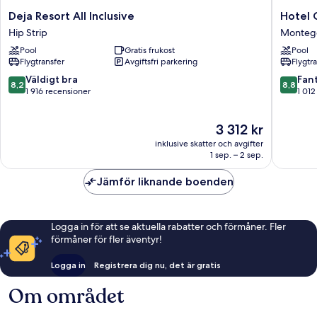
Deja
Hotel
Deja Resort All Inclusive
Hotel 
Resort
Grand
Hip Strip
Monteg
All
A
Pool
Gratis frukost
Pool
Inclusive
View
Flygtransfer
Avgiftsfri parkering
Flygtr
Hip
Monteg
Strip
Bay
8.2
8.8
Väldigt bra
Fant
8,2
8,8
av
av
1 916 recensioner
1 012
10,
10,
Väldigt
Fantastis
Priset
3 312 kr
bra,
1 012 re
är
1 916 recensioner
inklusive skatter och avgifter
3 312 kr
1 sep. – 2 sep.
Jämför liknande boenden
Logga in för att se aktuella rabatter och förmåner. Fler
förmåner för fler äventyr!
Logga in
Registrera dig nu, det är gratis
Om området