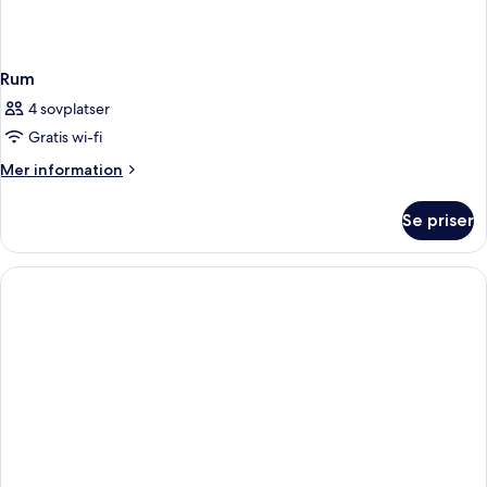
Rum
4 sovplatser
Gratis wi-fi
Mer
Mer information
information
om
Se priser
Rum