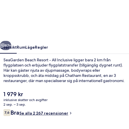
Beach
Resort
-
All
Inclusive
regående
Nästa
87+
Översikt
Rum
Läge
Regler
SeaGarden Beach Resort - All Inclusive ligger bara 2 km från
flygplatsen och erbjuder flygplatstransfer (tillgänglig dygnet runt).
Här kan gäster njuta av djupmassage, bodywraps eller
kroppsskrubb, och äta middag på Chatham Restaurant, en av 3
restauranger, där man specialiserar sig på internationell gastronomi.
Detta boende med all-inclusive erbjuder även gäster tillgång till 4
barer/lounger, en utomhuspool och en nattklubb. Resenärer brukar
Det
1 979 kr
tala mycket väl om den hjälpsamma personalen och närheten till
nuvarande
inklusive skatter och avgifter
stranden.
priset
2 sep. – 3 sep.
Bekvämlighet
är
Recensioner
Bra
7,6
Se alla 2 267 recensioner
1 979 kr
7,6 av 10,