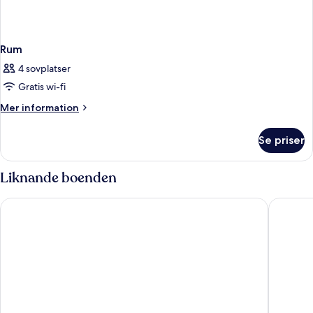
Rum
4 sovplatser
Gratis wi-fi
Mer
Mer information
information
om
Se priser
Rum
Liknande boenden
Deja Resort All Inclusive
Hotel Gr