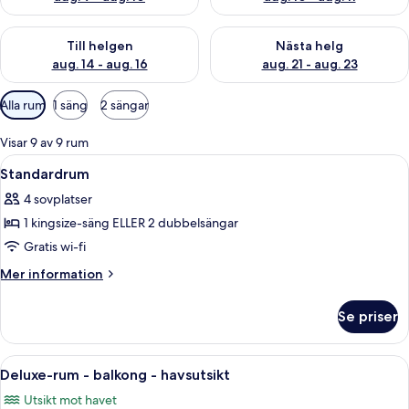
Kontrollera tillgängligheten för den här helgen aug. 14 - aug. 
Kontrollera tillgängligheten fö
Till helgen
Nästa helg
aug. 14 - aug. 16
aug. 21 - aug. 23
Tillgängliga
Alla rum
1 säng
2 sängar
filter
för
Visar 9 av 9 rum
rum
Öppna
Standardrum | Utsikt från rummet
2
Standardrum
alla
4 sovplatser
foton
1 kingsize-säng ELLER 2 dubbelsängar
för
Standardrum
Gratis wi-fi
Mer
Mer information
information
om
Se priser
Standardrum
Öppna
Deluxe-rum - balkong - havsutsikt | St
5
Deluxe-rum - balkong - havsutsikt
alla
Utsikt mot havet
foton