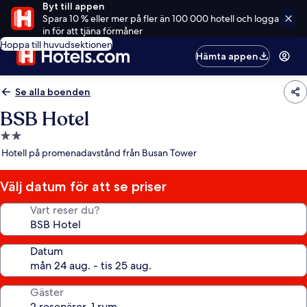
Byt till appen
Spara 10 % eller mer på fler än 100 000 hotell och logga
in för att tjäna förmåner
Hoppa till huvudsektionen
Hämta appen
Se alla boenden
BSB Hotel
2.0-
stjärnigt
Hotell på promenadavstånd från Busan Tower
boende
Välj datum för att se priser
Vart reser du?
Datum
Gäster