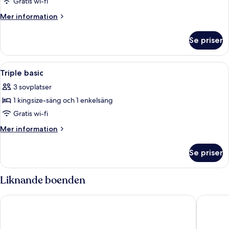
Familjerum
Gratis wi-fi
Mer
Mer information
information
om
Se priser
Familjerum
Öppna
En snyggt bäddad säng med vita sängk
4
Triple basic
alla
3 sovplatser
foton
1 kingsize-säng och 1 enkelsäng
för
Triple
Gratis wi-fi
basic
Mer
Mer information
information
om
Se priser
Triple
basic
Liknande boenden
Toyoko Inn Busan Station No.1
Toyoko I