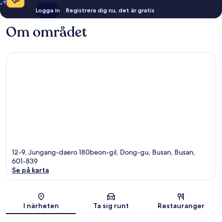
Logga in
Registrera dig nu, det är gratis
Om området
12-9, Jungang-daero 180beon-gil, Dong-gu, Busan, Busan,
601-839
Se på karta
Karta
I närheten
Ta sig runt
Restauranger