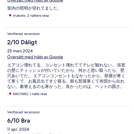
Översätt med hjälp av Google
室内の照明が切れてました。
makoto, 2 nätters resa
Verifierad recension
2/10 Dåligt
25 mars 2024
Översätt med hjälp av Google
エアコン壊れてる、コンセント壊れててテレビ観れない。 浴室
の壁にティッシュが付いていたから、何かと思い取ったら、壁
穴あいてた。 エアコンコンセントもなかったから、部屋が寒く
て寒くて、お風呂出てすぐ寝る。朝も部屋寒くて布団から出れ
ない。着替えるのも寒かった。良かったのは、ベットの固さ。
駅近なので便はよい。
MICHIKO, 1 natts resa
Verifierad recension
6/10 Bra
11 apr. 2024