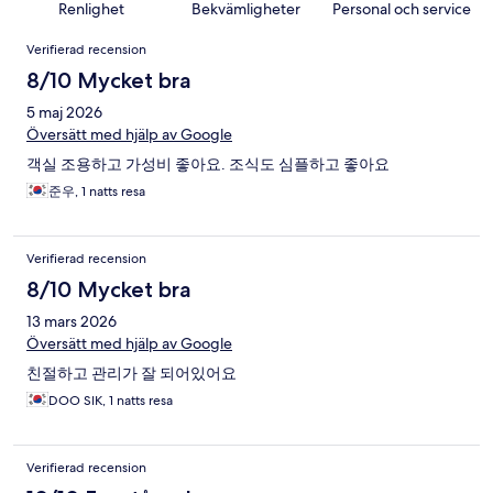
Renlighet
Bekvämligheter
Personal och service
Recensioner
Verifierad recension
8/10 Mycket bra
5 maj 2026
Översätt med hjälp av Google
객실 조용하고 가성비 좋아요. 조식도 심플하고 좋아요
준우, 1 natts resa
Verifierad recension
8/10 Mycket bra
13 mars 2026
Översätt med hjälp av Google
친절하고 관리가 잘 되어있어요
DOO SIK, 1 natts resa
Verifierad recension