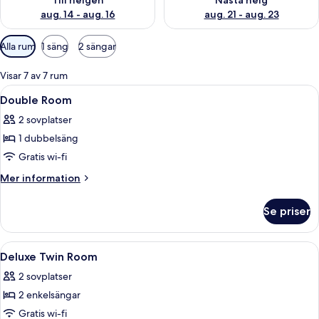
Till helgen
Nästa helg
aug. 14 - aug. 16
aug. 21 - aug. 23
Tillgängliga
Alla rum
1 säng
2 sängar
filter
för
Visar 7 av 7 rum
rum
Öppna
Ett sovrum med en säng, ett skrivbord 
4
Double Room
alla
2 sovplatser
foton
1 dubbelsäng
för
Double
Gratis wi-fi
Room
Mer
Mer information
information
om
Se priser
Double
Room
Öppna
Ett hotellrum med två sängar, ett skri
3
Deluxe Twin Room
alla
2 sovplatser
foton
2 enkelsängar
för
Deluxe
Gratis wi-fi