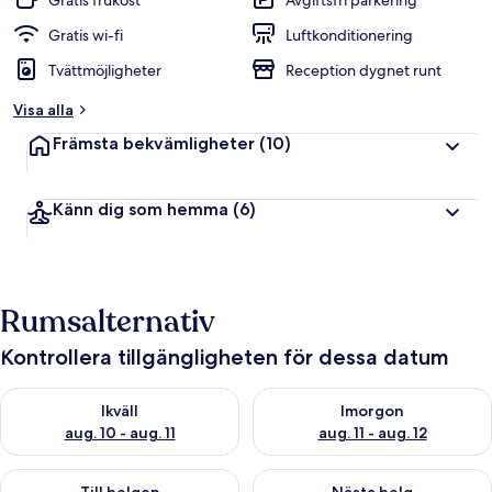
Gratis frukost
Avgiftsfri parkering
Gratis wi-fi
Luftkonditionering
Tvättmöjligheter
Reception dygnet runt
Visa alla
Främsta bekvämligheter
(10)
Känn dig som hemma
(6)
Rumsalternativ
Kontrollera tillgängligheten för dessa datum
Kontrollera tillgängligheten för ikväll aug. 10 - aug. 11
Kontrollera tillgängligheten fö
Ikväll
Imorgon
aug. 10 - aug. 11
aug. 11 - aug. 12
Kontrollera tillgängligheten för den här helgen aug. 14 - aug. 
Kontrollera tillgängligheten fö