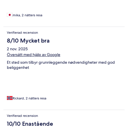
スホテルにしたのだと推測されます。 小さい窓はありましたが
隣のビルの壁が50cmくらい迫ってきてて 用を足していない感
じでした。 部屋はダブルベット1つでシンプルでしたがキャリー
mika, 2 nätters resa
ケースを2つ広げておけるスペースはありました。 1つの面はテ
ーブルになっており 備え付けの鏡を見ながら メイクしたり、ド
ライヤーするのは とても便利でした。 コンセントはC型のみで
Verifierad recension
したが 蚊取り線香のコードがUSBに挿してあったので、それを
8/10 Mycket bra
外してUSB使用できました。 お風呂は大きめの浴槽がありまし
た。 カーテンが無いのでお湯が跳ねないように 座って身体や髪
2 nov. 2025
を洗いました。 お風呂、洗面、トイレは一部屋になっており
Översätt med hjälp av Google
広々しています。 歯ブラシはありませんが なぜか歯磨き粉だけ
置いてありました。 寝るだけと割り切れば簡素で狭苦しくなく
Et sted som tilbyr grunnleggende nødvendigheter med god
そこそこ清潔なお宿でした。 イベントがあった日なので1泊
beliggenhet
12000円で宿泊しましたが、日本の感覚だと 駅から近いことを
考慮しても5,000円が相場かなと思いました。
Rickard, 2 nätters resa
Verifierad recension
10/10 Enastående