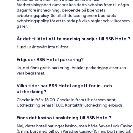
återbetalningsbart rumspris kan detta avbokas fram till några
dagar före incheckning, beroende på boendets
avbokningspolicy. Se till att du läser igenom boendets
avbokningspolicy för att ta reda på vilka regler och villkor som
gäller.
Är det tillåtet att ta med sig husdjur till BSB Hotel?
Husdjur är tyvärr inte tillåtna.
Erbjuder BSB Hotel parkering?
Ja, det finns gratis parkering. Antalet parkeringsplatser kan
vara begränsat.
Vilka tider har BSB Hotel angett för in- och
utcheckning?
Checka in från: 15.00. Checka in fram till: när som helst.
Utcheckning senast 11.00. Kontaktfri utcheckning erbjuds.
Finns det kasino i anslutning till BSB Hotel?
Nej, detta hotell har inget kasino, men både Seven Luck Casino
(6 min. bort med bil) och Paradise Casino (15 min. bort med bil)