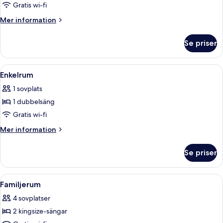
Tvåbäddsrum
Gratis wi-fi
Deluxe
Mer
Mer information
information
om
Se priser
Tvåbäddsrum
Deluxe
Öppna
Ett hotellrum med en säng, ett skrivb
4
Enkelrum
alla
1 sovplats
foton
1 dubbelsäng
för
Enkelrum
Gratis wi-fi
Mer
Mer information
information
om
Se priser
Enkelrum
Öppna
Ett hotellrum med en säng, ett skrivbor
4
Familjerum
alla
4 sovplatser
foton
2 kingsize-sängar
för