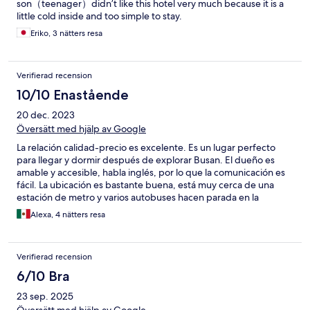
son（teenager）didn’t like this hotel very much because it is a
little cold inside and too simple to stay.
Eriko, 3 nätters resa
Verifierad recension
10/10 Enastående
20 dec. 2023
Översätt med hjälp av Google
La relación calidad-precio es excelente. Es un lugar perfecto
para llegar y dormir después de explorar Busan. El dueño es
amable y accesible, habla inglés, por lo que la comunicación es
fácil. La ubicación es bastante buena, está muy cerca de una
estación de metro y varios autobuses hacen parada en la
estación. Puedes transportarte a varios lugares sin problema. Si
Alexa, 4 nätters resa
viajas con un presupuesto limitado puedes ahorrar una cantidad
considerable de dinero desayunando en el hotel. Las
habitaciones son cómodas y calientes. La limpieza general es
Verifierad recension
adecuada.
6/10 Bra
23 sep. 2025