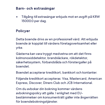
Barn- och extrasängar
Tillgång till extrasängar erbjuds mot en avgift på KRW
15000.0 per dag.
Policyer
Detta boende drivs av en professionell värd. Att erbjuda
boende är kopplat till värdens företagsverksamhet eller
yrke.
Gästerna kan vara tryggt medvetna om att det finns
kolmonoxiddetektor, brandsläckare, rökdetektor,
säkerhetssystem, förbandslåda och fönstergaller på
boendet.
Boendet accepterar kreditkort, bankkort och kontanter.
Följande kreditkort accepteras: Visa, Mastercard, American
Express, Discover, Diners Club och JCB International.
Om du avbokar din bokning kommer värdens
avbokningspolicy att gälla. I enlighet med EU-
bestämmelser om konsumenträtt gäller inte ångerrätten
för boendebokningstjänster.