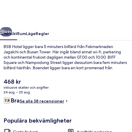
regående
Nästa
49+
Översikt
Rum
Läge
Regler
BSB Hotel ligger bara 5 minuters bilfärd från Fiskmarknaden
Jagalchi och Busan Tower. Här ingår bland annat wi-fi, parkering
och kontinental frukost dagligen mellan 07.00 och 10.00. BIFF
Square och Nampodong Street ligger dessutom bara fem minuters
bilfärd härifrån. Boendet ligger bara en kort promenad från
kollektivtrafik. Till Busan tunnelbanestation tar det 3 minuter att gå
och till Jungang station är det 12 minuter.
Det
468 kr
nuvarande
inklusive skatter och avgifter
priset
24 aug. – 25 aug.
Executive-rum | Skrivbord, gratis wi-f
är
Recensioner
Bra
7,8
Se alla 38 recensioner
468 kr
7,8 av 10,
Populära bekvämligheter