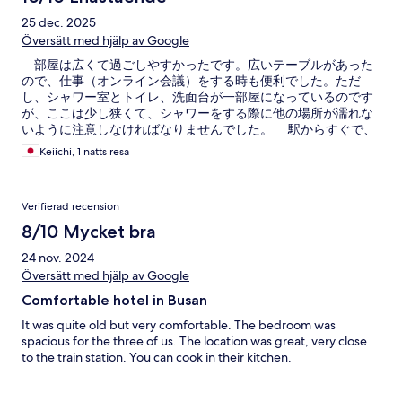
25 dec. 2025
Översätt med hjälp av Google
部屋は広くて過ごしやすかったです。広いテーブルがあった
ので、仕事（オンライン会議）をする時も便利でした。ただ
し、シャワー室とトイレ、洗面台が一部屋になっているのです
が、ここは少し狭くて、シャワーをする際に他の場所が濡れな
いように注意しなければなりませんでした。 駅からすぐで、
近くには色々な食堂があるので、全く困りません。夜中までコ
Keiichi, 1 natts resa
ンビニが開いているし、駅前には夜も空いている食堂もあるの
で、とても便利です。 朝ごはんはセルフで、パンと卵、コー
ヒーがあります。 安いし気楽なので、また利用します。
Verifierad recension
8/10 Mycket bra
24 nov. 2024
Översätt med hjälp av Google
Comfortable hotel in Busan
It was quite old but very comfortable. The bedroom was
spacious for the three of us. The location was great, very close
to the train station. You can cook in their kitchen.