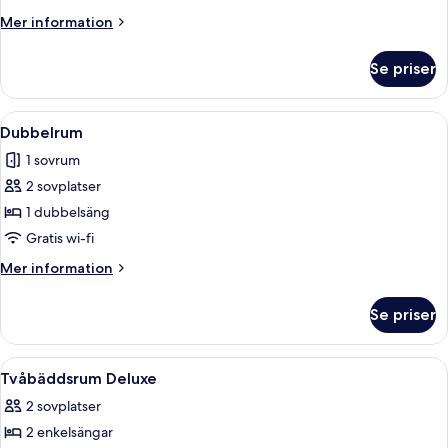
Twin
Mer
Mer information
Room
information
om
Se priser
Deluxe
Twin
Room
Öppna
Ett sovrum med en säng, ett skrivbord 
4
Dubbelrum
alla
1 sovrum
foton
2 sovplatser
för
Dubbelrum
1 dubbelsäng
Gratis wi-fi
Mer
Mer information
information
om
Se priser
Dubbelrum
Öppna
Ett hotellrum med två sängar, en takl
4
Tvåbäddsrum Deluxe
alla
2 sovplatser
foton
2 enkelsängar
för