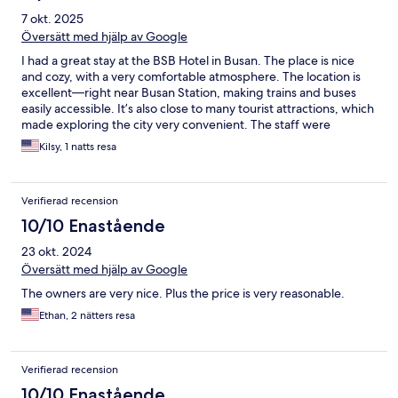
7 okt. 2025
Översätt med hjälp av Google
I had a great stay at the BSB Hotel in Busan. The place is nice
and cozy, with a very comfortable atmosphere. The location is
excellent—right near Busan Station, making trains and buses
easily accessible. It’s also close to many tourist attractions, which
made exploring the city very convenient. The staff were
wonderful—friendly, welcoming, and spoke English, which
Kilsy, 1 natts resa
made communication smooth. Overall, a great choice for
anyone visiting Busan!
Verifierad recension
10/10 Enastående
23 okt. 2024
Översätt med hjälp av Google
The owners are very nice. Plus the price is very reasonable.
Ethan, 2 nätters resa
Verifierad recension
10/10 Enastående