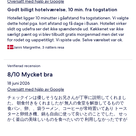
Översätt med hjälp av Google
Godt billigt hotelværelse, 10 min. fra togstation
Hotellet ligger 10 minutter i gåafstand fra togstationen. Vi valgte
dette hotel pga. kort afstand og få dage i Busan. Hotellet virker
slidt og udefra ser det ikke spændende ud. Køkkenet var ikke
særligt pænt og vi blev tilbudt gratis morgenmad men det var
for rodet og uappetitligt. Vi spiste ude. Selve værelset var ok.
Det var koldt men der varme i madrassen, som var rigtig dejligt.
Janni Margrethe, 3 nätters resa
Værelset var ok rent, men det virkede lidt nedslidt det hele.
Badekar på badeværelset og køleskab og stort tv. Elkedel og
gratis vand, var også fint.
Verifierad recension
8/10 Mycket bra
18 juni 2026
Översätt med hjälp av Google
チェックインは優しそうなお兄さんが丁寧に説明してくれまし
た。 朝食付きをくれましたが 無人の食堂を解放してるもので
食パン、卵、、袋ラーメン、コーヒーが常時置いてあり トース
ターと卵焼き機、鍋も自由に使って良いとのことでした。 せっ
かく釜山の美味しいものを食べたいので 利用しなかったですが
早朝に朝食を軽く済ませて出掛けたい人には 便利だと思いまし
た。 玄関は24時間オープンしているようです。 いつ帰ってきて
も良いよと言われました。 お部屋はモーテルを改造してビジネ