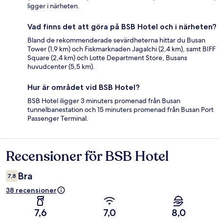
ligger i närheten.
Vad finns det att göra på BSB Hotel och i närheten?
Bland de rekommenderade sevärdheterna hittar du Busan
Tower (1,9 km) och Fiskmarknaden Jagalchi (2,4 km), samt BIFF
Square (2,4 km) och Lotte Department Store, Busans
huvudcenter (5,5 km).
Hur är området vid BSB Hotel?
BSB Hotel iligger 3 minuters promenad från Busan
tunnelbanestation och 15 minuters promenad från Busan Port
Passenger Terminal.
Recensioner för BSB Hotel
Recensioner
Bra
7,8
38 recensioner
7,6
7,0
8,0