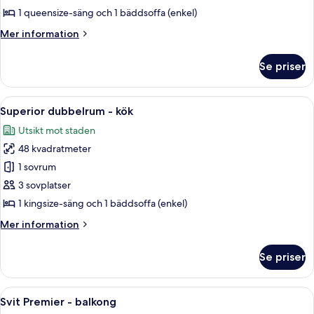
rum
1 queensize-säng och 1 bäddsoffa (enkel)
(Private
Mer
Mer information
Roof
information
Deck)
om
Se priser
Deluxe-
rum
(Private
Öppna
Ett hotellrum med en säng, ett skrivb
5
Roof
Superior dubbelrum - kök
alla
Deck)
Utsikt mot staden
foton
48 kvadratmeter
för
Superior
1 sovrum
dubbelrum
3 sovplatser
-
1 kingsize-säng och 1 bäddsoffa (enkel)
kök
Mer
Mer information
information
om
Se priser
Superior
dubbelrum
-
Öppna
Ett modernt hotellrum med en stor säng
7
kök
Svit Premier - balkong
alla