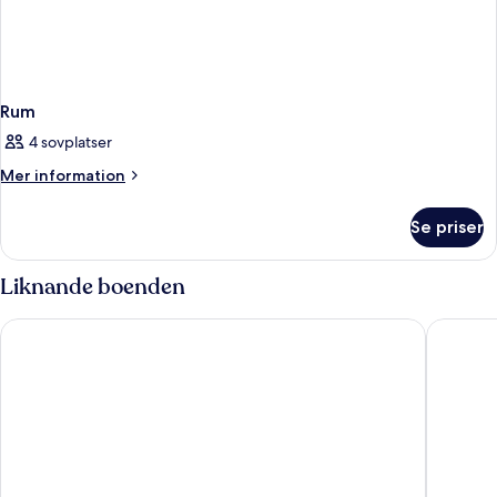
Rum
4 sovplatser
Mer
Mer information
information
om
Se priser
Rum
Liknande boenden
Hotel Henri NY
NEW YOR