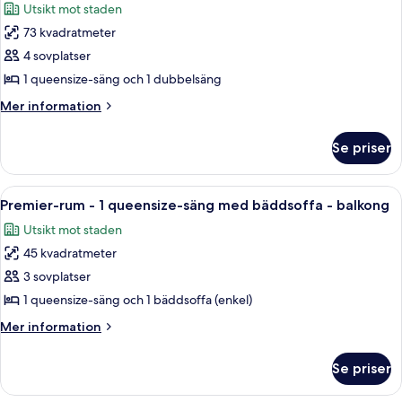
Utsikt mot staden
foton
73 kvadratmeter
för
Svit
4 sovplatser
Premier
1 queensize-säng och 1 dubbelsäng
-
Mer
Mer information
balkong
information
om
Se priser
Svit
Premier
-
Öppna
En modern lägenhet med ett stort fönst
7
balkong
Premier-rum - 1 queensize-säng med bäddsoffa - balkong
alla
Utsikt mot staden
foton
45 kvadratmeter
för
Premier-
3 sovplatser
rum
1 queensize-säng och 1 bäddsoffa (enkel)
-
Mer
Mer information
1
information
queensize-
om
Se priser
Premier-
säng
rum
med