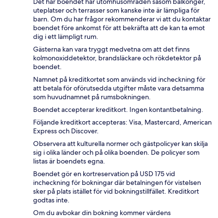
Det här boendet har utomhusområden såsom balkonger,
uteplatser och terrasser som kanske inte är lämpliga för
barn. Om du har frågor rekommenderar vi att du kontaktar
boendet före ankomst för att bekräfta att de kan ta emot
dig i ett lämpligt rum.
Gästerna kan vara tryggt medvetna om att det finns
kolmonoxiddetektor, brandsläckare och rökdetektor på
boendet.
Namnet på kreditkortet som används vid incheckning för
att betala för oförutsedda utgifter måste vara detsamma
som huvudnamnet på rumsbokningen.
Boendet accepterar kreditkort. Ingen kontantbetalning.
Följande kreditkort accepteras: Visa, Mastercard, American
Express och Discover.
Observera att kulturella normer och gästpolicyer kan skilja
sig i olika länder och på olika boenden. De policyer som
listas är boendets egna.
Boendet gör en kortreservation på USD 175 vid
incheckning för bokningar där betalningen för vistelsen
sker på plats istället för vid bokningstillfället. Kreditkort
godtas inte.
Om du avbokar din bokning kommer värdens