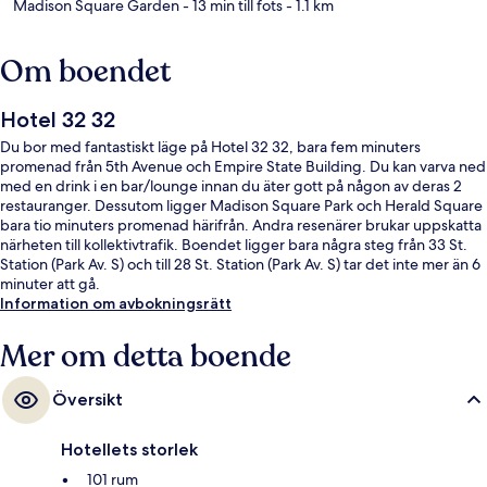
Madison Square Garden
- 13 min till fots
- 1.1 km
Om boendet
Hotel 32 32
Du bor med fantastiskt läge på Hotel 32 32, bara fem minuters
promenad från 5th Avenue och Empire State Building. Du kan varva ned
med en drink i en bar/lounge innan du äter gott på någon av deras 2
restauranger. Dessutom ligger Madison Square Park och Herald Square
bara tio minuters promenad härifrån. Andra resenärer brukar uppskatta
närheten till kollektivtrafik. Boendet ligger bara några steg från 33 St.
Station (Park Av. S) och till 28 St. Station (Park Av. S) tar det inte mer än 6
minuter att gå.
Information om avbokningsrätt
Mer om detta boende
Översikt
Hotellets storlek
101 rum