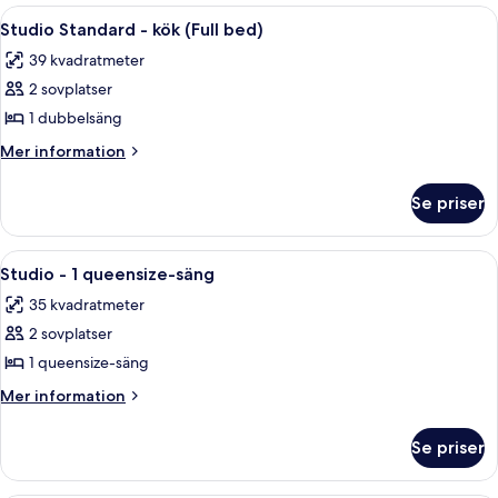
-
Öppna
Ett litet, modernt rum med ett skrivbo
bäddsoffa
6
1
Studio Standard - kök (Full bed)
alla
queensize-
-
39 kvadratmeter
säng
foton
balkong
med
2 sovplatser
för
bäddsoffa
Studio
1 dubbelsäng
-
Standard
balkong
Mer
Mer information
-
information
om
kök
Se priser
Studio
(Full
Standard
bed)
-
Öppna
Ett modernt hotellrum med en stor sä
3
kök
Studio - 1 queensize-säng
alla
(Full
35 kvadratmeter
bed)
foton
2 sovplatser
för
Studio
1 queensize-säng
-
Mer
Mer information
1
information
om
queensize-
Se priser
Studio
säng
-
1