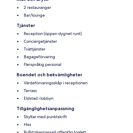
2 restauranger
Bar/lounge
Tjänster
Reception (öppen dygnet runt)
Conciergetjänster
Tvättjänster
Bagageförvaring
Flerspråkig personal
Boendet och bekvämligheter
Värdeförvaringsskåp i receptionen
Terrass
Eldstad i lobbyn
Tillgänglighetsanpassning
Skyltar med punktskrift
Hiss
Rullstolsanpassad offentlig toalett