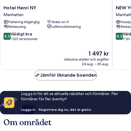
Hotel
NEW
Hotel Henri NY
NEW Y
Henri
YORKER
Manhattan
Manhat
NY
BY
Parkering tillgänglig
Gratis wi-fi
Husdju
Manhattan
LOTTE
Restaurang
Luftkonditionering
Restau
HOTELS
Manhatt
8.2
8.2
Väldigt bra
Väld
8,2
8,2
av
av
1 021 recensioner
7 161
10,
10,
Väldigt
Väldigt
Priset
1 497 kr
bra,
bra,
är
inklusive skatter och avgifter
1 021 recensioner
7 161 re
1 497 kr
24 aug. – 25 aug.
Jämför liknande boenden
Logga in för att se aktuella rabatter och förmåner. Fler
förmåner för fler äventyr!
Logga in
Registrera dig nu, det är gratis
Om området