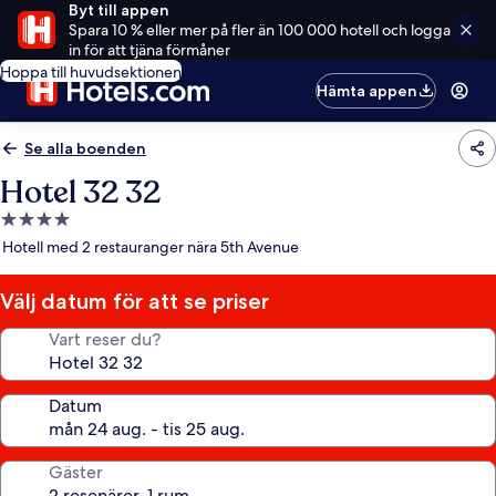
Byt till appen
Spara 10 % eller mer på fler än 100 000 hotell och logga
in för att tjäna förmåner
Hoppa till huvudsektionen
Hämta appen
Se alla boenden
Hotel 32 32
4.0-
stjärnigt
Hotell med 2 restauranger nära 5th Avenue
boende
Välj datum för att se priser
Vart reser du?
Datum
Gäster