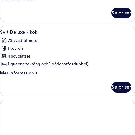
2
information
queensize-
om
Se priser
Deluxe
sängar
dubbelrum
-
Öppna
Ett hotellrum med en stor säng, ett na
4
2
Svit Deluxe - kök
alla
queensize-
73 kvadratmeter
sängar
foton
1 sovrum
för
Svit
4 sovplatser
Deluxe
1 queensize-säng och 1 bäddsoffa (dubbel)
-
Mer
Mer information
kök
information
om
Se priser
Svit
Deluxe
-
kök