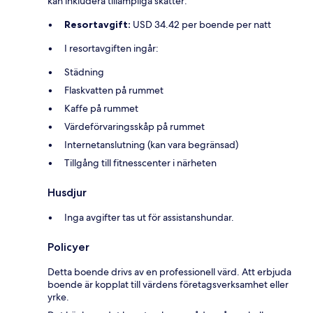
kan inkludera tillämpliga skatter:
Resortavgift:
USD 34.42 per boende per natt
I resortavgiften ingår:
Städning
Flaskvatten på rummet
Kaffe på rummet
Värdeförvaringsskåp på rummet
Internetanslutning (kan vara begränsad)
Tillgång till fitnesscenter i närheten
Husdjur
Inga avgifter tas ut för assistanshundar.
Policyer
Detta boende drivs av en professionell värd. Att erbjuda
boende är kopplat till värdens företagsverksamhet eller
yrke.