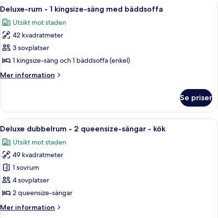
Öppna
Ett hotellrum med en stor säng, sängbo
4
queensize-
Deluxe-rum - 1 kingsize-säng med bäddsoffa
alla
säng
Utsikt mot staden
foton
42 kvadratmeter
för
Deluxe-
3 sovplatser
rum
1 kingsize-säng och 1 bäddsoffa (enkel)
-
Mer
Mer information
1
information
kingsize-
om
Se priser
Deluxe-
säng
rum
med
-
Öppna
Ett hotellrum med två sängar, ett skriv
bäddsoffa
5
1
Deluxe dubbelrum - 2 queensize-sängar - kök
alla
kingsize-
Utsikt mot staden
säng
foton
med
49 kvadratmeter
för
bäddsoffa
Deluxe
1 sovrum
dubbelrum
4 sovplatser
-
2 queensize-sängar
2
Mer
Mer information
queensize-
information