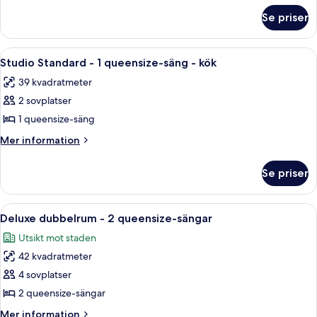
sängar
om
Se priser
Deluxe
-
dubbelrum
kök
-
Öppna
Ett hotellrum med en stor säng, ett na
5
2
Studio Standard - 1 queensize-säng - kök
alla
queensize-
39 kvadratmeter
sängar
foton
-
2 sovplatser
för
kök
Studio
1 queensize-säng
Standard
Mer
Mer information
-
information
om
1
Se priser
Studio
queensize-
Standard
säng
-
Öppna
Ett hotellrum med två sängar, ett skriv
6
-
1
Deluxe dubbelrum - 2 queensize-sängar
alla
queensize-
kök
Utsikt mot staden
säng
foton
-
42 kvadratmeter
för
kök
Deluxe
4 sovplatser
dubbelrum
2 queensize-sängar
-
Mer
Mer information