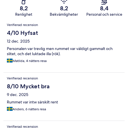
8,2
8,2
8,4
Renlighet
Bekvämligheter
Personal och service
Recensioner
Verifierad recension
4/10 Hyfsat
12 dec. 2025
Personalen var trevlig men rummet var väldigt gammalt och
slitet, och det luktade illa (rök).
Matilda, 4 nätters resa
Verifierad recension
8/10 Mycket bra
9 dec. 2025
Rummet var intw särskilt rent
Anders, 6 nätters resa
Verifierad recension