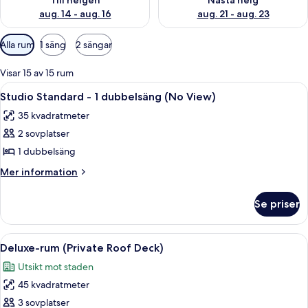
Till helgen
Nästa helg
aug. 14 - aug. 16
aug. 21 - aug. 23
Tillgängliga
Alla rum
1 säng
2 sängar
filter
för
Visar 15 av 15 rum
rum
Öppna
Ett modernt hotellrum med en stor sän
4
Studio Standard - 1 dubbelsäng (No View)
alla
35 kvadratmeter
foton
2 sovplatser
för
Studio
1 dubbelsäng
Standard
Mer
Mer information
-
information
om
1
Se priser
Studio
dubbelsäng
Standard
(No
-
Öppna
Ett rum med en soffa, en tv som är mon
5
View)
1
Deluxe-rum (Private Roof Deck)
alla
dubbelsäng
Utsikt mot staden
(No
foton
View)
45 kvadratmeter
för
Deluxe-
3 sovplatser