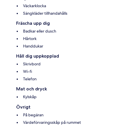
Väckarklocka
Sängkläder tillhandahålls
Fräscha upp dig
Badkar eller dusch
Hårtork
Handdukar
Håll dig uppkopplad
Skrivbord
Wi-fi
Telefon
Mat och dryck
Kylskåp
Övrigt
På begäran
Värdeförvaringsskåp på rummet