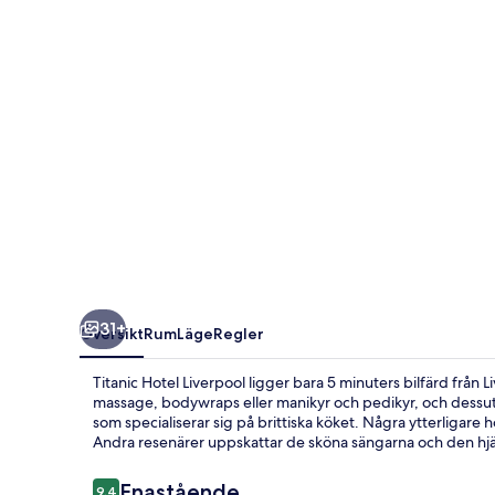
31+
Översikt
Rum
Läge
Regler
Titanic Hotel Liverpool ligger bara 5 minuters bilfärd från
massage, bodywraps eller manikyr och pedikyr, och dessuto
som specialiserar sig på brittiska köket. Några ytterligare
Andra resenärer uppskattar de sköna sängarna och den h
Recensioner
Enastående
9,4