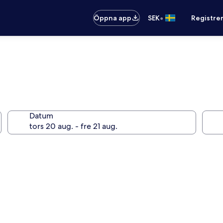
•
Öppna app
SEK
Registre
Datum