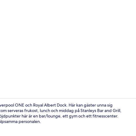
Frukost, lun
 Liverpool ONE och Royal Albert Dock. Här kan gäster unna sig
m serveras frukost, lunch och middag på Stanleys Bar and Grill,
 höjdpunkter här är en bar/lounge, ett gym och ett fitnesscenter.
Lounge
jälpsamma personalen.