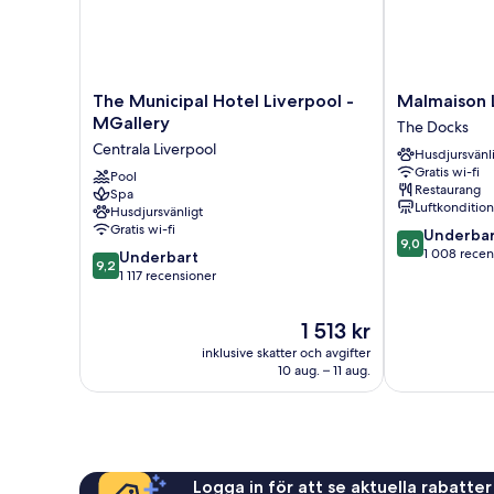
The
Malmaison
The Municipal Hotel Liverpool -
Malmaison 
Municipal
Liverpool
MGallery
The Docks
Hotel
The
Centrala Liverpool
Husdjursvänl
Liverpool
Docks
Gratis wi-fi
-
Pool
Restaurang
Spa
MGallery
Luftkonditio
Husdjursvänligt
Centrala
Gratis wi-fi
9.0
Underbar
Liverpool
9,0
av
1 008 recen
9.2
Underbart
9,2
10,
av
1 117 recensioner
Underbart,
10,
1 008 recensi
Underbart,
Priset
1 513 kr
1 117 recensioner
är
inklusive skatter och avgifter
1 513 kr
10 aug. – 11 aug.
Logga in för att se aktuella rabatter