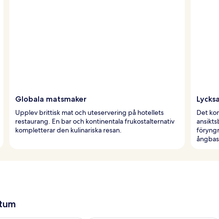
Globala matsmaker
Lycksa
Upplev brittisk mat och uteservering på hotellets
Det ko
restaurang. En bar och kontinentala frukostalternativ
ansikts
kompletterar den kulinariska resan.
föryngr
ångbas
atum