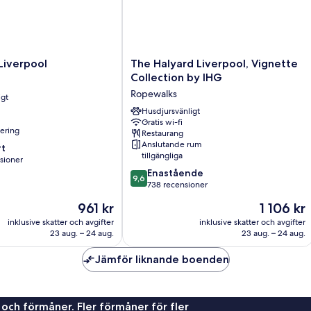
The
Liverpool
The Halyard Liverpool, Vignette
Halyard
Collection by IHG
Liverpool,
Ropewalks
igt
Vignette
Collection
Husdjursvänligt
Gratis wi-fi
by
nering
Restaurang
IHG
Anslutande rum
t
Ropewalks
tillgängliga
sioner
9.6
Enastående
9,6
av
738 recensioner
oner
10,
Priset
Priset
961 kr
1 106 kr
Enastående,
är
är
738 recensioner
inklusive skatter och avgifter
inklusive skatter och avgifter
961 kr
1 106 kr
23 aug. – 24 aug.
23 aug. – 24 aug.
Jämför liknande boenden
 och förmåner. Fler förmåner för fler