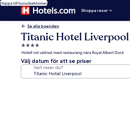
Hoppa till huvudsektionen
Shoppa resor
Se alla boenden
Titanic Hotel Liverpool
4.0-
stjärnigt
Hotell vid vattnet med restaurang nära Royal Albert Dock
boende
Välj datum för att se priser
Vart reser du?
Fotogalleri
för
Titanic
Hotel
Liverpool