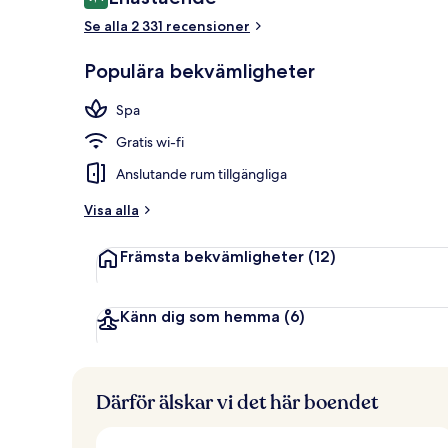
9,4 av 10,
Se alla 2 331 recensioner
Pool
Populära bekvämligheter
Spa
Gratis wi-fi
Anslutande rum tillgängliga
Visa alla
Främsta bekvämligheter
(12)
Känn dig som hemma
(6)
Därför älskar vi det här boendet