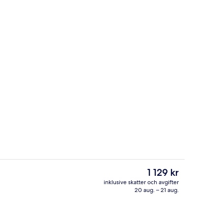
ch och middag serveras
Egyptiska bomullslakan och sängtillbe
Det
1 129 kr
nuvarande
inklusive skatter och avgifter
priset
20 aug. – 21 aug.
Bar (på boendet)
är
1 129 kr