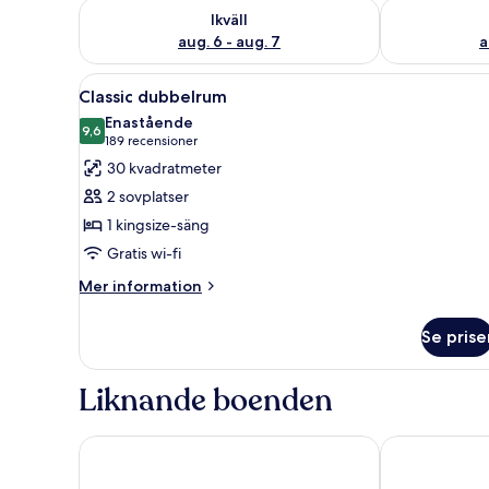
Kontrollera tillgängligheten för ikväll aug. 6 - aug. 7
Kontrollera ti
Ikväll
aug. 6 - aug. 7
a
Öppna
Ett hotellrum med en stor säng,
4
Classic dubbelrum
alla
Enastående
foton
9,6
9,6 av 10
(189 recensioner)
189 recensioner
för
30 kvadratmeter
Classic
2 sovplatser
dubbelrum
1 kingsize-säng
Gratis wi-fi
Mer
Mer information
information
om
Se prise
Classic
dubbelrum
Liknande boenden
The Municipal Hotel Liverpool - MGallery
Malmaison Li