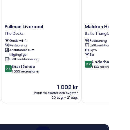
Pullman
Maldron
Pullman Liverpool
Maldron Hotel Liver
Liverpool
Hotel
The Docks
Baltic Triangle
The
Liverpool
Gratis wi-fi
Restaurang
Docks
City
Restaurang
Luftkonditionering
Baltic
Anslutande rum
Gym
Triangle
tillgängliga
Bar
Luftkonditionering
9.2
Underbart
9,2
9.4
Enastående
av
1 133 recensioner
9,4
av
1 055 recensioner
10,
10,
Underbart,
Enastående,
1 133 recensioner
Priset
1 002 kr
1 055 recensioner
är
inklusive skatter och avgifter
inklusive s
1 002 kr
20 aug. – 21 aug.