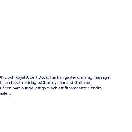
ta
l ONE och Royal Albert Dock. Här kan gäster unna sig massage,
, lunch och middag på Stanleys Bar and Grill, som
är är en bar/lounge, ett gym och ett fitnesscenter. Andra
nalen.