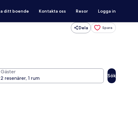
ra ditt boende
Kontakta oss
Resor
Logga in
Dela
Spara
Gäster
Sök