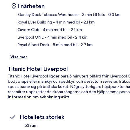
I närheten
Stanley Dock Tobacco Warehouse
- 3 min till fots
- 0.3 km
Royal Liver Building
- 4 min med bil
- 2.1 km
Kar
Cavern Club
- 4 min med bil
- 2.1 km
Liverpool ONE
- 4 min med bil
- 2.4 km
Royal Albert Dock
- 5 min med bil
- 2.7 km
Visa mer
Titanic Hotel Liverpool
Titanic Hotel Liverpool ligger bara 5 minuters bilfärd från Liverpoo
bodywraps eller manikyr och pedikyr, och dessutom serveras frukost
specialiserar sig på brittiska köket. Några ytterligare höjdpunkter h
resenärer uppskattar de sköna sängarna och den hjälpsamma perso
Information om avbokningsrätt
Hotellets storlek
153 rum