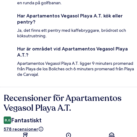
en runda på golfbanan.
Har Apartamentos Vegasol Playa A.T. kök eller
pentry?
Ja, det finns ett pentry med kaffebryggare, brödrost och
köksutrustning.
Hur är området vid Apartamentos Vegasol Playa
A.T.?
Apartamentos Vegasol Playa A.T. ligger 9 minuters promenad
från Playa de los Boliches och 6 minuters promenad från Playa
de Carvajal.
Recensioner för Apartamentos
Recensioner
Vegasol Playa A.T.
Fantastiskt
8,6
578 recensioner