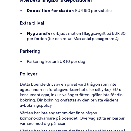
Återbetalningsbara depositioner
Deposition för skador:
EUR 150 per vistelse
Extra tillval
Flygtransfer
erbjuds mot en tilläggsavgift på EUR 80
per fordon (tur och retur. Max antal passagerare 4).
Parkering
Parkering kostar EUR 10 per dag.
Policyer
Detta boende drivs av en privat värd (någon som inte
agerar inom sin företagsverksamhet eller sitt yrke). EU:s
konsumentlagar, inklusive ångerrätten, gäller inte för din
bokning. Din bokning omfattas av den privata värdens
avbokningspolicy.
Värden har inte angett om det finns någon
kolmonoxidvarnare på boendet. Överväg att ta en bärbar
varnare med dig på resan.