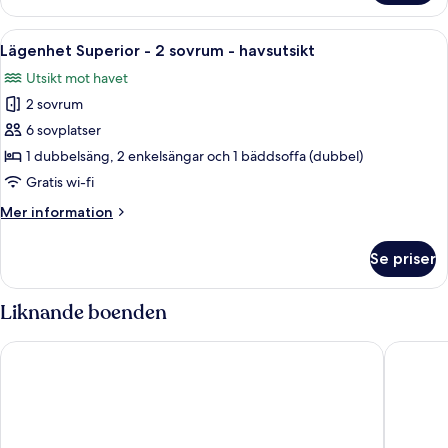
-
Deluxe
terrass
-
Öppna
Ett hotellrum med en säng, ett nattdu
-
10
2
Lägenhet Superior - 2 sovrum - havsutsikt
alla
sovrum
havsutsikt
Utsikt mot havet
-
foton
terrass
2 sovrum
för
-
Lägenhet
6 sovplatser
havsutsikt
Superior
1 dubbelsäng, 2 enkelsängar och 1 bäddsoffa (dubbel)
-
Gratis wi-fi
2
Mer
Mer information
sovrum
information
-
om
Se priser
Lägenhet
havsutsikt
Superior
-
Liknande boenden
2
sovrum
Hotel El Puerto by Pierre & Vacances
Aparthot
-
havsutsikt