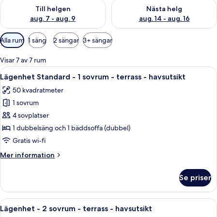
Kontrollera tillgängligheten för den här helgen aug. 7 - aug. 9
Kontrollera tillgängligheten fö
Till helgen
Nästa helg
aug. 7 - aug. 9
aug. 14 - aug. 16
Tillgängliga
Alla rum
1 säng
2 sängar
3+ sängar
filter
för
Visar 7 av 7 rum
rum
Öppna
Ett modernt vardagsrum med en soffa, 
10
Lägenhet Standard - 1 sovrum - terrass - havsutsikt
alla
50 kvadratmeter
foton
1 sovrum
för
Lägenhet
4 sovplatser
Standard
1 dubbelsäng och 1 bäddsoffa (dubbel)
-
Gratis wi-fi
1
Mer
Mer information
sovrum
information
-
om
Se priser
Lägenhet
terrass
Standard
-
-
Öppna
Ett hotellrum med två separata sängar
havsutsikt
11
1
Lägenhet - 2 sovrum - terrass - havsutsikt
alla
sovrum