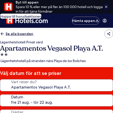
Byt till appen
Spara 10 % eller mer på fler än 100 000 hotell och logga
in för att tjäna förmåner
Hoppa till huvudsektionen
Hämta appen
Se alla boenden
Lägenhetshotell
·
Privat värd
Apartamentos Vegasol Playa A.T.
2.0-
stjärnigt
Lägenhetshotell på stranden nära Playa de los Boliches
boende
Välj datum för att se priser
Vart reser du?
Datum
Gäster