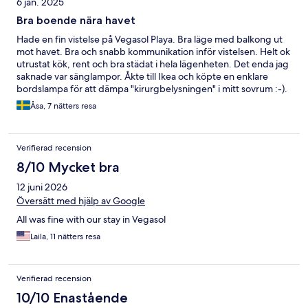
6 jan. 2025
Bra boende nära havet
Hade en fin vistelse på Vegasol Playa. Bra läge med balkong ut
mot havet. Bra och snabb kommunikation inför vistelsen. Helt ok
utrustat kök, rent och bra städat i hela lägenheten. Det enda jag
saknade var sänglampor. Åkte till Ikea och köpte en enklare
bordslampa för att dämpa "kirurgbelysningen" i mitt sovrum :-).
Åsa, 7 nätters resa
Verifierad recension
8/10 Mycket bra
12 juni 2026
Översätt med hjälp av Google
All was fine with our stay in Vegasol
Laila, 11 nätters resa
Verifierad recension
10/10 Enastående