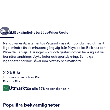
Playa
A.T.
regående
Nästa
131+
Översikt
Bekvämligheter
Läge
Priser
Regler
När du väljer Apartamentos Vegasol Playa A.T. bor du med utmärkt
läge, mindre än tio minuters gångväg från Playa de los Boliches och
Playa de Carvajal. Här ingår wi-fi, och gäster som vill hålla sig aktiva
bor nära vandrings-/cykelleder och sportdykning. Samtliga
lägenheter har kök, såväl som platt-tv och matbord.
Det
2 268 kr
nuvarande
inklusive skatter och avgifter
priset
18 aug. – 19 aug.
Balkong
är
Recensioner
Utmärkt
8,6
Se alla 578 recensioner
2 268 kr
8,6 av 10,
Populära bekvämligheter