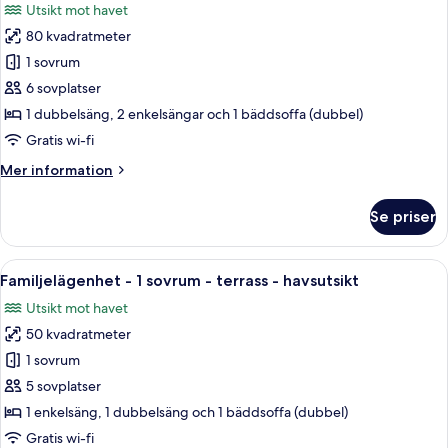
Utsikt mot havet
-
foton
terrass
80 kvadratmeter
för
-
Lägenhet
1 sovrum
havsutsikt
-
6 sovplatser
2
1 dubbelsäng, 2 enkelsängar och 1 bäddsoffa (dubbel)
sovrum
Gratis wi-fi
-
Mer
Mer information
terrass
information
-
om
Se priser
havsutsikt
Lägenhet
-
2
Öppna
Ett modernt vardagsrum med en grå soff
8
sovrum
Familjelägenhet - 1 sovrum - terrass - havsutsikt
alla
-
Utsikt mot havet
terrass
foton
-
50 kvadratmeter
för
havsutsikt
Familjelägenhet
1 sovrum
-
5 sovplatser
1
1 enkelsäng, 1 dubbelsäng och 1 bäddsoffa (dubbel)
sovrum
Gratis wi-fi