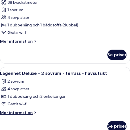
-
38 kvadratmeter
för
havsutsikt
Lägenhet
1 sovrum
-
4 sovplatser
1
1 dubbelsäng och 1 bäddsoffa (dubbel)
sovrum
Gratis wi-fi
-
Mer
Mer information
viss
information
havsutsikt
om
Se priser
Lägenhet
-
1
Öppna
Ett modernt sovrum med en stor säng, 
42
sovrum
Lägenhet Deluxe - 2 sovrum - terrass - havsutsikt
alla
-
2 sovrum
viss
foton
havsutsikt
4 sovplatser
för
Lägenhet
1 dubbelsäng och 2 enkelsängar
Deluxe
Gratis wi-fi
-
Mer
Mer information
2
information
sovrum
om
Se priser
Lägenhet