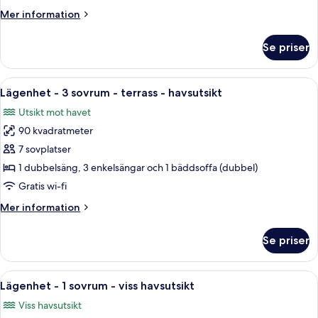
-
Mer
Mer information
terrass
information
-
om
Se priser
havsutsikt
Familjelägenhet
-
1
Öppna
Ett hotellrum med en säng, en bänk, et
12
sovrum
Lägenhet - 3 sovrum - terrass - havsutsikt
alla
-
Utsikt mot havet
terrass
foton
-
90 kvadratmeter
för
havsutsikt
Lägenhet
7 sovplatser
-
1 dubbelsäng, 3 enkelsängar och 1 bäddsoffa (dubbel)
3
Gratis wi-fi
sovrum
Mer
Mer information
-
information
terrass
om
Se priser
Lägenhet
-
-
havsutsikt
3
Öppna
Ett hotellrum med en säng, ett nattd
8
sovrum
Lägenhet - 1 sovrum - viss havsutsikt
alla
-
Viss havsutsikt
terrass
foton