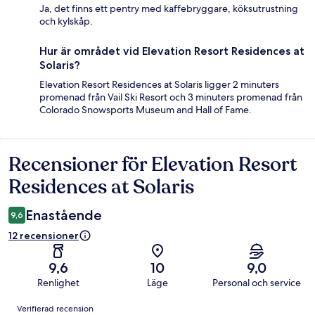
Ja, det finns ett pentry med kaffebryggare, köksutrustning
och kylskåp.
Hur är området vid Elevation Resort Residences at
Solaris?
Elevation Resort Residences at Solaris ligger 2 minuters
promenad från Vail Ski Resort och 3 minuters promenad från
Colorado Snowsports Museum and Hall of Fame.
Recensioner för Elevation Resort
Recensioner
Residences at Solaris
Enastående
9,6
12 recensioner
9,6
10
9,0
Renlighet
Läge
Personal och service
Recensioner
Verifierad recension