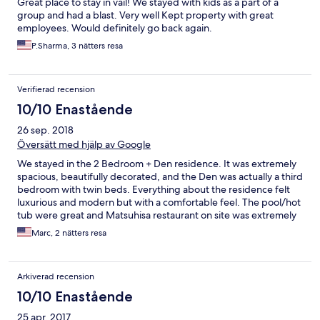
Great place to stay in vail! We stayed with kids as a part of a
group and had a blast. Very well Kept property with great
employees. Would definitely go back again.
P.Sharma, 3 nätters resa
Verifierad recension
10/10 Enastående
26 sep. 2018
Översätt med hjälp av Google
We stayed in the 2 Bedroom + Den residence. It was extremely
spacious, beautifully decorated, and the Den was actually a third
bedroom with twin beds. Everything about the residence felt
luxurious and modern but with a comfortable feel. The pool/hot
tub were great and Matsuhisa restaurant on site was extremely
delicious. Location could not be beat as it was steps to the heart
Marc, 2 nätters resa
of Vail Village and dining, shopping, and entertainment.
Absolutely loved it here and will stay again for sure!
Arkiverad recension
10/10 Enastående
25 apr. 2017