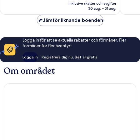
är
Vail
1 011 recensioner
751 rece
inklusive skatter och avgifter
2 035 kr
Village
30 aug. – 31 aug.
Jämför liknande boenden
Logga in för att se aktuella rabatter och förmåner. Fler
förmåner för fler äventyr!
Logga in
Registrera dig nu, det är gratis
Om området