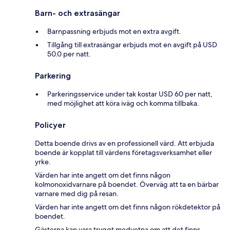
Barn- och extrasängar
Barnpassning erbjuds mot en extra avgift.
Tillgång till extrasängar erbjuds mot en avgift på USD
50.0 per natt.
Parkering
Parkeringsservice under tak kostar USD 60 per natt,
med möjlighet att köra iväg och komma tillbaka.
Policyer
Detta boende drivs av en professionell värd. Att erbjuda
boende är kopplat till värdens företagsverksamhet eller
yrke.
Värden har inte angett om det finns någon
kolmonoxidvarnare på boendet. Överväg att ta en bärbar
varnare med dig på resan.
Värden har inte angett om det finns någon rökdetektor på
boendet.
Gästerna kan vara tryggt medvetna om att det finns