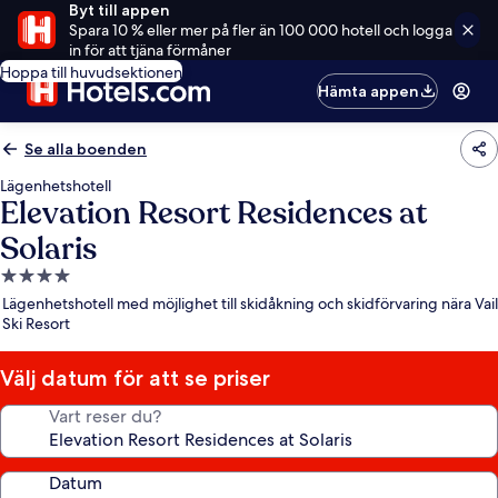
Byt till appen
Spara 10 % eller mer på fler än 100 000 hotell och logga
in för att tjäna förmåner
Hoppa till huvudsektionen
Hämta appen
Se alla boenden
Lägenhetshotell
Elevation Resort Residences at
Solaris
4.0-
stjärnigt
Lägenhetshotell med möjlighet till skidåkning och skidförvaring nära Vail
boende
Ski Resort
Välj datum för att se priser
Vart reser du?
Datum