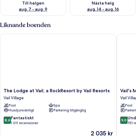
Till helgen
Nästa helg
aug. 7 - aug. 9
aug. 14 - aug. 16
Liknande boenden
The Lodge at Vail, a RockResort by Vail Resorts
Vail's M
The
Vail's
The Lodge at Vail, a RockResort by Vail Resorts
Vail's
Lodge
Mountai
Vail Village
Vail Vill
at
Haus
Pool
Spa
Pool
Vail,
Vail
Husdjursvänligt
Parkering tillgänglig
Parkeri
a
Village
RockResort
8.6
9.0
Fantastiskt
Und
8,6
9,0
by
av
av
1 011 recensioner
751 r
Vail
10,
10,
Priset
2 035 kr
Resorts
Fantastiskt,
Underba