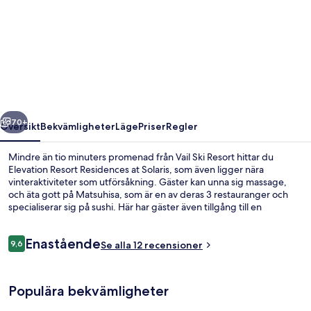
Elevation
Resort
Residences
at
Solaris
regående
Nästa
70+
Översikt
Bekvämligheter
Läge
Priser
Regler
Mindre än tio minuters promenad från Vail Ski Resort hittar du
Elevation Resort Residences at Solaris, som även ligger nära
vinteraktiviteter som utförsåkning. Gäster kan unna sig massage,
och äta gott på Matsuhisa, som är en av deras 3 restauranger och
specialiserar sig på sushi. Här har gäster även tillgång till en
inomhuspool och en bar/lounge, och samtliga lägenheter har
bubbelbadkar och kök. Här får skidentusiaster tillgång till
Recensioner
Enastående
skidförvaring. Andra resenärer talar mycket väl om den generella
9,6
Se alla 12 recensioner
9,6 av 10,
standarden.
Lägenhet Premium - 4 sovrum - utsikt 
Populära bekvämligheter