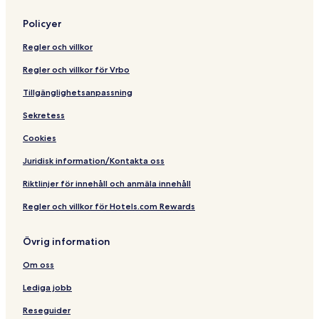
t
i
o
t
Policyer
r
a
i
l
Regler och villkor
c
i
M
t
Regler och villkor för Vrbo
a
y
i
Tillgänglighetsanpassning
n
Sekretess
S
t
Cookies
r
e
Juridisk information/Kontakta oss
e
t
Riktlinjer för innehåll och anmäla innehåll
i
Regler och villkor för Hotels.com Rewards
n
D
o
Övrig information
w
n
Om oss
t
o
Lediga jobb
w
n
Reseguider