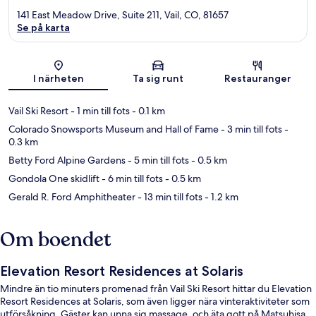
141 East Meadow Drive, Suite 211, Vail, CO, 81657
Se på karta
Karta
I närheten
Ta sig runt
Restauranger
Vail Ski Resort
- 1 min till fots
- 0.1 km
Colorado Snowsports Museum and Hall of Fame
- 3 min till fots
-
0.3 km
Betty Ford Alpine Gardens
- 5 min till fots
- 0.5 km
Gondola One skidlift
- 6 min till fots
- 0.5 km
Gerald R. Ford Amphitheater
- 13 min till fots
- 1.2 km
Om boendet
Elevation Resort Residences at Solaris
Mindre än tio minuters promenad från Vail Ski Resort hittar du Elevation
Resort Residences at Solaris, som även ligger nära vinteraktiviteter som
utförsåkning. Gäster kan unna sig massage, och äta gott på Matsuhisa,