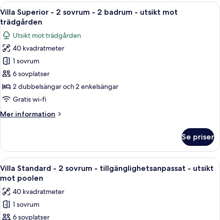
-
Öppna
En balkong med ett bord och stolar, 
10
2
Villa Superior - 2 sovrum - 2 badrum - utsikt mot
alla
dubbelsängar
trädgården
-
foton
Utsikt mot trädgården
tillgänglighetsanpassat
för
-
40 kvadratmeter
Villa
trädgård
1 sovrum
Superior
-
6 sovplatser
2
2 dubbelsängar och 2 enkelsängar
sovrum
Gratis wi-fi
-
Mer
Mer information
2
information
badrum
om
Se priser
Villa
-
Superior
utsikt
-
Öppna
Ett hotellrum med två sängar, en TV, e
mot
8
2
Villa Standard - 2 sovrum - tillgänglighetsanpassat - utsikt
alla
trädgården
sovrum
mot poolen
-
foton
40 kvadratmeter
2
för
badrum
1 sovrum
Villa
-
6 sovplatser
Standard
utsikt