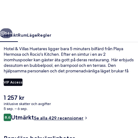
Huetares
regående
Nästa
54+
Översikt
Rum
Läge
Regler
Hotel & Villas Huetares ligger bara 5 minuters bilfärd från Playa
Hermosa och Rocio's Kitchen. Efter en simtur i en av 2
inomhuspooler kan gäster äta gott på deras restaurang. Här erbjuds
dessutom en bubbelpool, en barnpool och en terrass. Den
hjälpsamma personalen och det promenadvänliga läget brukar få
höga betyg av våra resenärer.
VIP Access
Det
1 257 kr
Exteriör
nuvarande
inklusive skatter och avgifter
priset
5 sep. – 6 sep.
är
Recensioner
Utmärkt
8,6
Se alla 429 recensioner
1 257 kr
8,6 av 10,