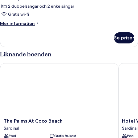
mot
-
2 dubbelsängar och 2 enkelsängar
trädgården
2
Gratis wi-fi
sovrum
Mer
Mer information
-
information
tillgänglighetsanpassat
om
Se priser
Villa
-
Standard
utsikt
-
Liknande boenden
mot
2
sovrum
poolen
The Palms At Coco Beach
Hotel Vil
-
tillgänglighetsanpassat
-
utsikt
mot
poolen
The
Hotel
The Palms At Coco Beach
Hotel V
Palms
Villa
Sardinal
Sardinal
At
Del
Pool
Gratis frukost
Pool
Coco
Sol