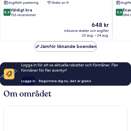
Avgiftsfri parkering
Gratis wi-fi
Avgift
Beach
Sardinal
Sardinal
8.4
9.4
Väldigt bra
Ena
8,4
9,4
av
av
726 recensioner
384 
10,
10,
Priset
648 kr
Väldigt
Enaståe
är
bra,
384 rec
inklusive skatter och avgifter
648 kr
23 aug. – 24 aug.
726 recensioner
Jämför liknande boenden
Logga in för att se aktuella rabatter och förmåner. Fler
förmåner för fler äventyr!
Logga in
Registrera dig nu, det är gratis
Om området