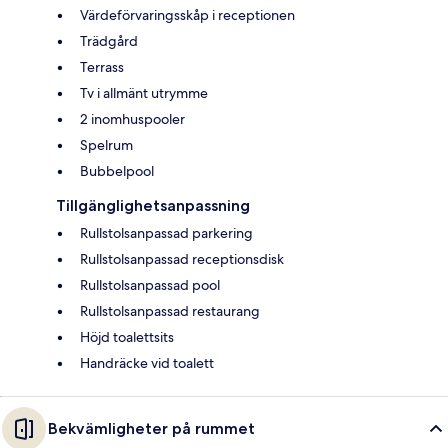
Värdeförvaringsskåp i receptionen
Trädgård
Terrass
Tv i allmänt utrymme
2 inomhuspooler
Spelrum
Bubbelpool
Tillgänglighetsanpassning
Rullstolsanpassad parkering
Rullstolsanpassad receptionsdisk
Rullstolsanpassad pool
Rullstolsanpassad restaurang
Höjd toalettsits
Handräcke vid toalett
Bekvämligheter på rummet