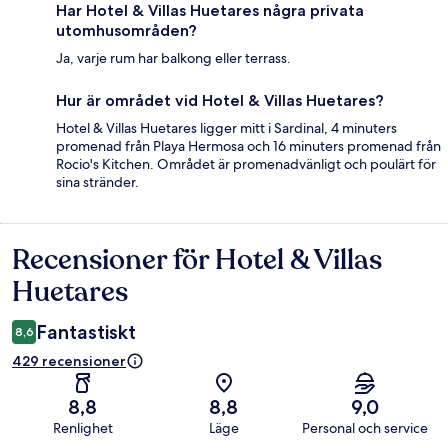
Har Hotel & Villas Huetares några privata
utomhusområden?
Ja, varje rum har balkong eller terrass.
Hur är området vid Hotel & Villas Huetares?
Hotel & Villas Huetares ligger mitt i Sardinal, 4 minuters
promenad från Playa Hermosa och 16 minuters promenad från
Rocio's Kitchen. Området är promenadvänligt och poulärt för
sina stränder.
Recensioner för Hotel & Villas
Recensioner
Huetares
Fantastiskt
8,6
429 recensioner
8,8
8,8
9,0
Renlighet
Läge
Personal och service