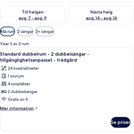
Kontrollera tillgängligheten för den här helgen aug. 7 - aug. 9
Kontrollera tillgängligheten fö
Till helgen
Nästa helg
aug. 7 - aug. 9
aug. 14 - aug. 16
Tillgängliga
Alla rum
2 sängar
3+ sängar
filter
för
Visar 3 av 3 rum
rum
Öppna
En pool omgiven av palmer och en byg
4
Standard dubbelrum - 2 dubbelsängar -
alla
tillgänglighetsanpassat - trädgård
foton
24 kvadratmeter
för
1 sovrum
Standard
4 sovplatser
dubbelrum
-
2 dubbelsängar
2
Gratis wi-fi
dubbelsängar
Mer
Mer information
-
information
tillgänglighetsanpassat
om
Se priser
Standard
-
dubbelrum
trädgård