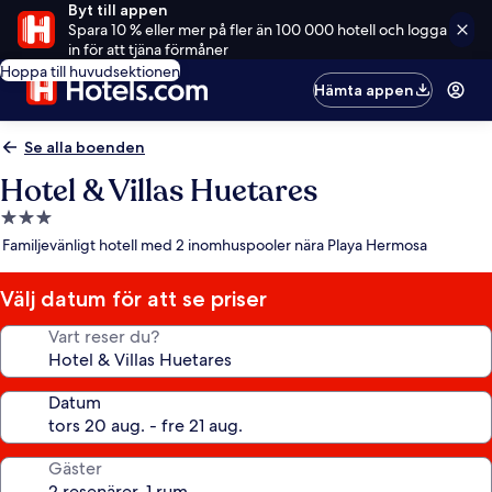
Byt till appen
Spara 10 % eller mer på fler än 100 000 hotell och logga
in för att tjäna förmåner
Hoppa till huvudsektionen
Hämta appen
Se alla boenden
Hotel & Villas Huetares
3.0-
stjärnigt
Familjevänligt hotell med 2 inomhuspooler nära Playa Hermosa
boende
Välj datum för att se priser
Vart reser du?
Datum
Gäster