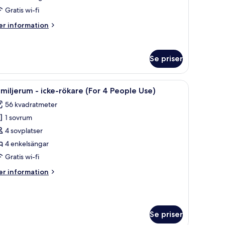
Gratis wi-fi
er
r information
formation
m
åbäddsrum
Se priser
luxe
duksbord med en lampa.
pp, ett runt soffbord och en säng med en sänggavel.
ppna
Ett hotellrum med två sängar, en soffa, en tv 
7
miljerum - icke-rökare (For 4 People Use)
la
56 kvadratmeter
oton
1 sovrum
ör
amiljerum
4 sovplatser
4 enkelsängar
ke-
Gratis wi-fi
ökare
er
r information
For
formation
m
miljerum
eople
se)
Se priser
ke-