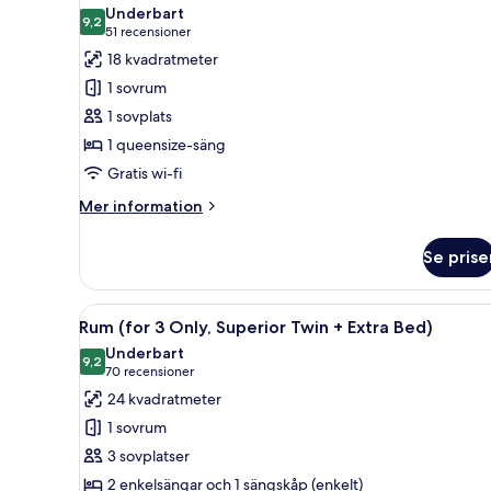
alla
Underbart
foton
9,2
9,2 av 10
(51 recensioner)
51 recensioner
för
18 kvadratmeter
Dubbelrum
1 sovrum
(Single
1 sovplats
Use)
1 queensize-säng
Gratis wi-fi
Mer
Mer information
information
om
Se prise
Dubbelrum
(Single
Use)
Öppna
Ett hotellrum med två sängar, e
8
Rum (for 3 Only, Superior Twin + Extra Bed)
alla
Underbart
foton
9,2
9,2 av 10
(70 recensioner)
70 recensioner
för
24 kvadratmeter
Rum
1 sovrum
(for
3 sovplatser
3
2 enkelsängar och 1 sängskåp (enkelt)