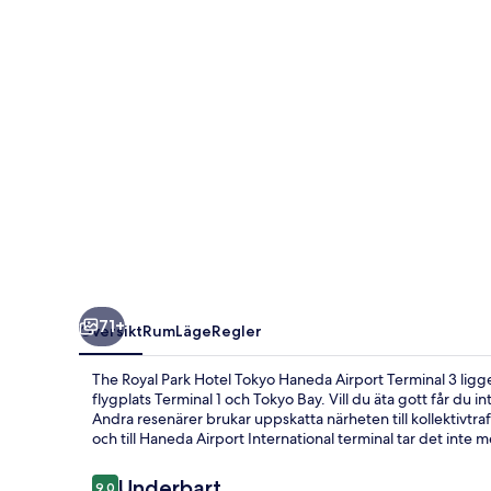
Tokyo
Haneda
Airport
Terminal
3
71+
Översikt
Rum
Läge
Regler
The Royal Park Hotel Tokyo Haneda Airport Terminal 3 lig
flygplats Terminal 1 och Tokyo Bay. Vill du äta gott får du 
Andra resenärer brukar uppskatta närheten till kollektivtra
och till Haneda Airport International terminal tar det inte m
Recensioner
Underbart
9,0