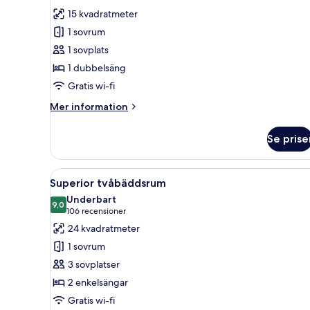
Area
för
15 kvadratmeter
Comfort
1 sovrum
enkelrum
1 sovplats
(No
1 dubbelsäng
View)
Gratis wi-fi
Mer
Mer information
information
om
Se prise
Comfort
enkelrum
(No
Öppna
Ett hotellrum med två sängar, e
8
View)
Superior tvåbäddsrum
alla
Underbart
foton
9,0
9,0 av 10
(106 recensioner)
106 recensioner
för
24 kvadratmeter
Superior
1 sovrum
tvåbäddsrum
3 sovplatser
2 enkelsängar
Gratis wi-fi