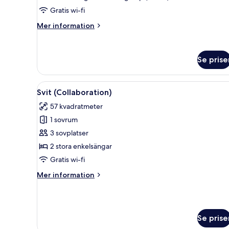
Only,
Gratis wi-fi
Superior
Twin
Mer
Mer information
+
information
om
Extra
Rum
Bed)
Se prise
(for
3
Only,
Öppna
Ett hotellrum med två sängar,
Superior
8
Svit (Collaboration)
alla
Twin
57 kvadratmeter
+
foton
Extra
1 sovrum
för
Bed)
Svit
3 sovplatser
(Collaboration)
2 stora enkelsängar
Gratis wi-fi
Mer
Mer information
information
om
Svit
(Collaboration)
Se prise