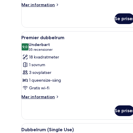
Mer
Mer information
information
om
Se prise
Superior
tvåbäddsrum
Öppna
Ett hotellrum med en säng, en s
7
Premier dubbelrum
alla
Underbart
foton
9,0
9,0 av 10
(35 recensioner)
35 recensioner
för
18 kvadratmeter
Premier
1 sovrum
dubbelrum
3 sovplatser
1 queensize-säng
Gratis wi-fi
Mer
Mer information
information
om
Se prise
Premier
dubbelrum
Öppna
Ett hotellrum med en säng, en s
7
Dubbelrum (Single Use)