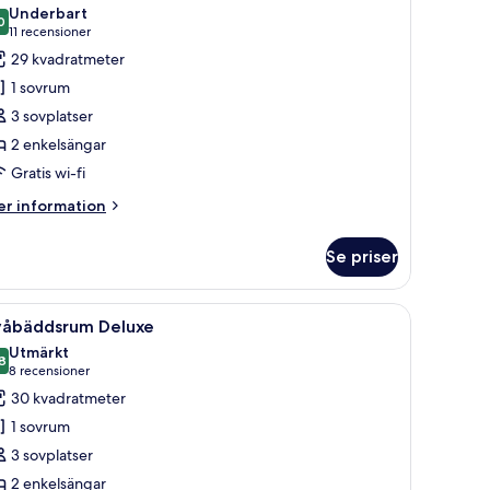
la
Underbart
oton
0
9,0 av 10
(11 recensioner)
11 recensioner
ör
29 kvadratmeter
våbäddsrum
1 sovrum
eluxe
3 sovplatser
Premium)
2 enkelsängar
Gratis wi-fi
er
r information
formation
m
Se priser
åbäddsrum
luxe
remium)
bord och en stol.
ppna
Ett hotellrum med två sängar, ett skrivbord, en
7
våbäddsrum Deluxe
la
Utmärkt
oton
8
8,8 av 10
(8 recensioner)
8 recensioner
ör
30 kvadratmeter
våbäddsrum
1 sovrum
eluxe
3 sovplatser
2 enkelsängar