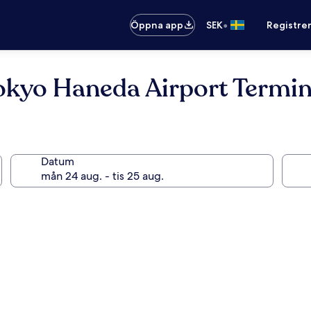
•
Öppna app
SEK
Registre
okyo Haneda Airport Termin
Datum