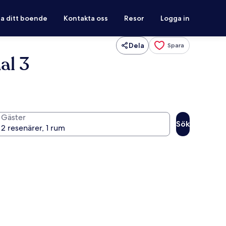
ra ditt boende
Kontakta oss
Resor
Logga in
Dela
Spara
al 3
Gäster
Sök