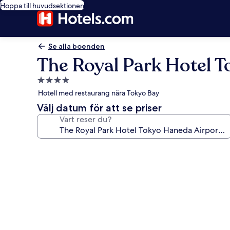
Hoppa till huvudsektionen
Se alla boenden
The Royal Park Hotel T
4.0-
stjärnigt
Hotell med restaurang nära Tokyo Bay
boende
Välj datum för att se priser
Vart reser du?
Fotogalleri
för
The
Royal
Park
Hotel