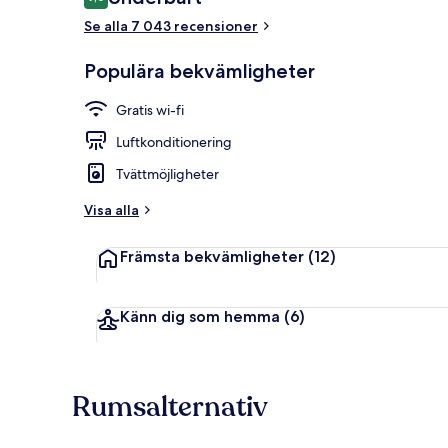
9,0 av 10,
Se alla 7 043 recensioner
Entréinterör
Populära bekvämligheter
Gratis wi-fi
Luftkonditionering
Tvättmöjligheter
Visa alla
Främsta bekvämligheter
(12)
Känn dig som hemma
(6)
Rumsalternativ