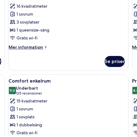
Without
Wi
för
f
16 kvadratmeter
Transit
Tr
Dubbelrum
T
Area
Ar
1 sovrum
(
3 sovplatser
1 queensize-säng
Gratis wi-fi
Mer
M
Mer information
Me
information
in
om
o
r
Se priser
Dubbelrum
Tv
(H
tt skrivbord, en stol, en TV och ett fönster med gardiner.
Öppna
Ett modernt hotellrum med en stor säng
Ö
6
Comfort enkelrum
P
alla
al
Underbart
foton
9,0
f
8,
9,0 av 10
(125 recensioner)
125 recensioner
för
f
15 kvadratmeter
Comfort
P
1 sovrum
enkelrum
t
1 sovplats
1 dubbelsäng
Gratis wi-fi