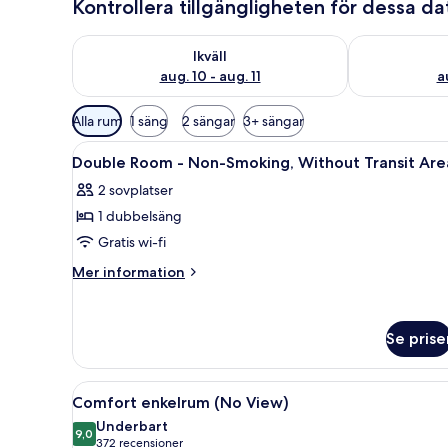
Kontrollera tillgängligheten för dessa d
Kontrollera tillgängligheten för ikväll aug. 10 - aug. 1
Kontrollera ti
Ikväll
aug. 10 - aug. 11
a
Tillgängliga
Alla rum
1 säng
2 sängar
3+ sängar
filter
Öppna
Ett hotellrum med en säng, en s
för
7
Double Room - Non-Smoking, Without Transit Are
alla
rum
2 sovplatser
foton
1 dubbelsäng
för
Double
Gratis wi-fi
Room
Mer
Mer information
-
information
om
Non-
Double
Smoking,
Se prise
Room
Without
-
Transit
Non-
Öppna
Comfort enkelrum (No View) |
Smoking,
7
Area
Comfort enkelrum (No View)
alla
Without
Underbart
Transit
foton
9,0
9,0 av 10
(372 recensioner)
372 recensioner