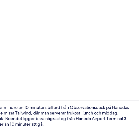
Detalj interi
ger mindre än 10 minuters bilfärd från Observationsdäck på Hanedas
inte missa Tailwind, där man serverar frukost, lunch och middag.
fik. Boendet ligger bara några steg från Haneda Airport Terminal 3
Frukostbuffé
er än 10 minuter att gå.