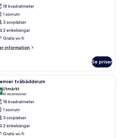
thout
ör
18 kvadratmeter
ansit
våbäddsrum
ea
1 sovrum
Hollywood)
3 sovplatser
2 enkelsängar
Gratis wi-fi
er
r information
formation
m
Se priser
åbäddsrum
ollywood)
, ett skrivbord, en stol, en tv, ett badrum med toalett och handfat samt en 
ppna
Ett hotellrum med en stor säng, ett nattduksb
7
remier tvåbäddsrum
la
Utmärkt
oton
8
8,8 av 10
(41 recensioner)
41 recensioner
ör
18 kvadratmeter
remier
1 sovrum
våbäddsrum
3 sovplatser
2 enkelsängar
Gratis wi-fi