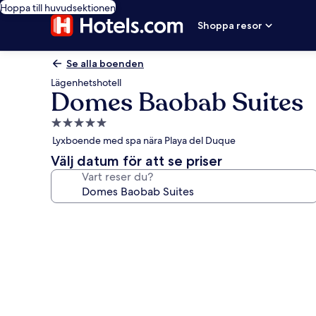
Hoppa till huvudsektionen
Shoppa resor
Se alla boenden
Lägenhetshotell
Domes Baobab Suites
5.0-
stjärnigt
Lyxboende med spa nära Playa del Duque
boende
Välj datum för att se priser
Vart reser du?
Fotogalleri
för
Domes
Baobab
Suites