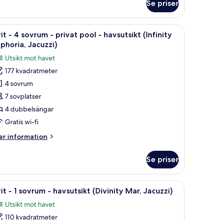
Se priser
it
Serenity
ago)
 och palmer.
ett soffbord och stora fönster med utsikt över en pool och en strand.
ppna
En takterrass med vita möbler, en krukväxt oc
13
vrum
it - 4 sovrum - privat pool - havsutsikt (Infinity
la
phoria, Jacuzzi)
bbelpool
oton
Utsikt mot havet
ör
vsutsikt
177 kvadratmeter
it
erenity
4 sovrum
go)
7 sovplatser
ovrum
4 dubbelsängar
Gratis wi-fi
rivat
er
r information
ool
formation
m
Se priser
it
avsutsikt
nfinity
soffa, ett soffbord och en hall som leder till ett annat rum.
ppna
Ett hotellrum med en stor säng, en TV, ett lit
uphoria,
14
vrum
it - 1 sovrum - havsutsikt (Divinity Mar, Jacuzzi)
la
acuzzi)
Utsikt mot havet
ivat
oton
ol
110 kvadratmeter
ör