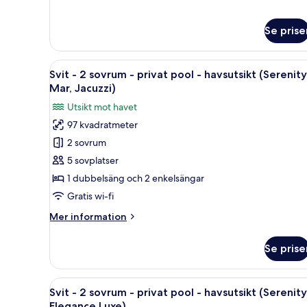
(Serenity
om
Bliss)
Svit
Se prise
-
2
sovrum
Öppna
Ett modernt vardagsrum med ett
-
13
Svit - 2 sovrum - privat pool - havsutsikt (Serenity
alla
havsutsikt
Mar, Jacuzzi)
(Serenity
foton
Utsikt mot havet
Bliss)
för
97 kvadratmeter
Svit
2 sovrum
-
2
5 sovplatser
sovrum
1 dubbelsäng och 2 enkelsängar
-
Gratis wi-fi
privat
Mer
Mer information
pool
information
-
om
Se prise
Svit
havsutsikt
-
(Serenity
2
Öppna
En solig uteplats med en soffa,
Mar,
21
sovrum
Svit - 2 sovrum - privat pool - havsutsikt (Serenity
alla
Jacuzzi)
-
Elegance Luxe)