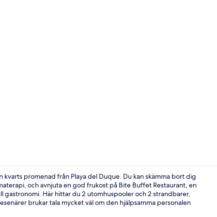
Property vi
en kvarts promenad från Playa del Duque. Du kan skämma bort dig
terapi, och avnjuta en god frukost på Bite Buffet Restaurant, en
ell gastronomi. Här hittar du 2 utomhuspooler och 2 strandbarer,
Svit - 3 sovr
Resenärer brukar tala mycket väl om den hjälpsamma personalen