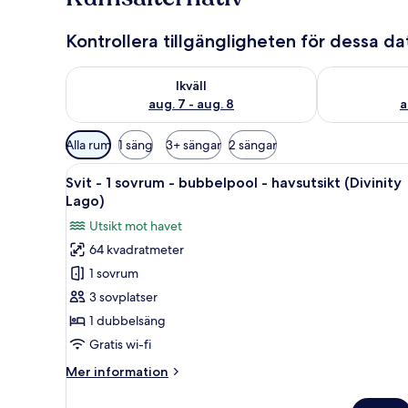
Kontrollera tillgängligheten för dessa d
Kontrollera tillgängligheten för ikväll aug. 7 - aug. 8
Kontrollera ti
Ikväll
aug. 7 - aug. 8
a
Tillgängliga
Alla rum
1 säng
3+ sängar
2 sängar
filter
Öppna
En modern lägenhet med balkon
för
12
Svit - 1 sovrum - bubbelpool - havsutsikt (Divinity
alla
rum
Lago)
foton
Utsikt mot havet
för
64 kvadratmeter
Svit
1 sovrum
-
1
3 sovplatser
sovrum
1 dubbelsäng
-
Gratis wi-fi
bubbelpool
Mer
Mer information
-
information
havsutsikt
om