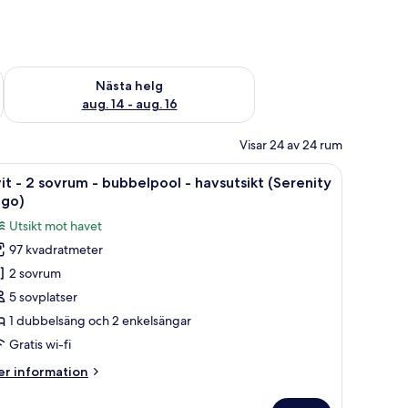
är helgen aug. 7 - aug. 9
Kontrollera tillgängligheten för nästa helg aug. 14 - aug. 16
Nästa helg
aug. 14 - aug. 16
Visar 24 av 24 rum
lar och en matplats.
ppna
1 sovrum och sängtillbehör av högsta kvalitet
23
it - 2 sovrum - bubbelpool - havsutsikt (Serenity
la
ago)
oton
Utsikt mot havet
ör
97 kvadratmeter
it
2 sovrum
5 sovplatser
ovrum
1 dubbelsäng och 2 enkelsängar
Gratis wi-fi
ubbelpool
er
r information
formation
avsutsikt
m