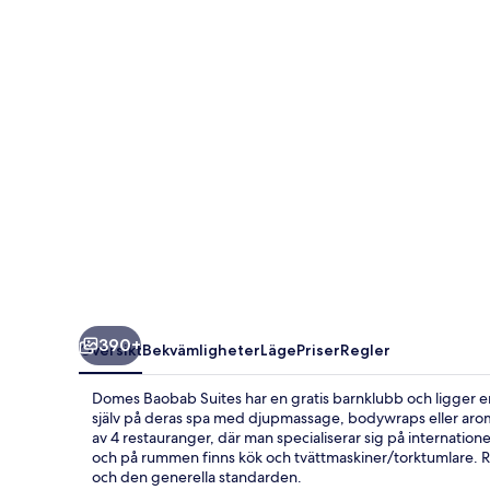
390+
Översikt
Bekvämligheter
Läge
Priser
Regler
Domes Baobab Suites har en gratis barnklubb och ligger 
själv på deras spa med djupmassage, bodywraps eller aroma
av 4 restauranger, där man specialiserar sig på internation
och på rummen finns kök och tvättmaskiner/torktumlare. 
och den generella standarden.