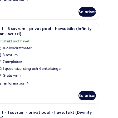
formation
avsutsikt
m
Se priser
it
Serenity
llegra)
tt matbord med stolar och en stor TV.
ppna
Ett modernt utomhusområde med plats för mål
20
vrum
it - 3 sovrum - privat pool - havsutsikt (Infinity
la
r, Jacuzzi)
bbelpool
oton
Utsikt mot havet
ör
vsutsikt
106 kvadratmeter
it
erenity
3 sovrum
legra)
7 sovplatser
ovrum
1 queensize-säng och 4 enkelsängar
Gratis wi-fi
rivat
er
r information
ool
formation
m
Se priser
it
avsutsikt
nfinity
 en matplats med ett vitt bord och stolar samt en stor soffa. Genom de sto
ppna
En modern utomhusbalkong med en pool, solst
ar,
13
vrum
it - 1 sovrum - privat pool - havsutsikt (Divinity
la
acuzzi)
o)