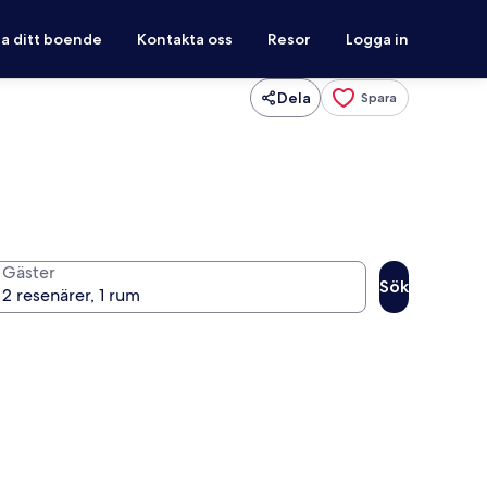
ra ditt boende
Kontakta oss
Resor
Logga in
Dela
Spara
Gäster
Sök