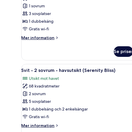
-
Svit
1 sovrum
havsutsikt
-
(Serenity
3 sovplatser
Rio)
1
1 dubbelsäng
sovrum
Gratis wi-fi
(Divinity
Mer
Mer information
Eden)
information
om
Se prise
Svit
-
1
Öppna
Ett modernt vardagsrum med en 
17
sovrum
Svit - 2 sovrum - havsutsikt (Serenity Bliss)
alla
(Divinity
Utsikt mot havet
Eden)
foton
68 kvadratmeter
för
Svit
2 sovrum
-
5 sovplatser
2
1 dubbelsäng och 2 enkelsängar
sovrum
Gratis wi-fi
-
Mer
Mer information
havsutsikt
information