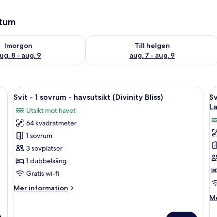
atum
llgängligheten för imorgon aug. 8 - aug. 9
Kontrollera tillgängligheten för den h
Imorgon
Till helgen
ug. 8 - aug. 9
aug. 7 - aug. 9
g, kök och utsikt över staden.
Öppna
En modern balkong med vita loungesto
Ö
14
Svit - 1 sovrum - havsutsikt (Divinity Bliss)
Sv
alla
al
L
Utsikt mot havet
foton
f
64 kvadratmeter
för
f
Svit
Sv
1 sovrum
-
-
3 sovplatser
1
2
1 dubbelsäng
sovrum
s
Gratis wi-fi
-
-
Mer
Mer information
havsutsikt
b
information
M
Me
(Divinity
-
om
in
Bliss)
h
Svit
o