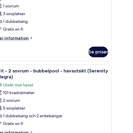
it
1 sovrum
vsutsikt
nfinity
3 sovplatser
phoria,
1 dubbelsäng
cuzzi)
ovrum
Gratis wi-fi
er
r information
avsutsikt
formation
ivinity
m
Se priser
ar,
it
acuzzi)
ch ett poolområde.
en tv och en matplats med ett bord och stolar.
ppna
En modern balkong med pool, solstolar och ut
17
vrum
it - 2 sovrum - bubbelpool - havsutsikt (Serenity
la
legra)
vsutsikt
oton
Utsikt mot havet
ivinity
ör
r,
101 kvadratmeter
it
cuzzi)
2 sovrum
5 sovplatser
ovrum
1 dubbelsäng och 2 enkelsängar
Gratis wi-fi
ubbelpool
er
r information