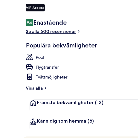
VIP Access
Recensioner
Enastående
9,6
9,6 av 10,
Exteriör
Se alla 600 recensioner
Populära bekvämligheter
Pool
Flygtransfer
Tvättmöjligheter
Visa alla
Främsta bekvämligheter
(12)
Känn dig som hemma
(6)