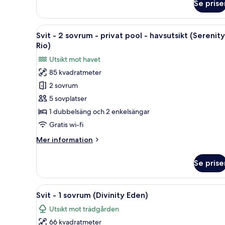
Se prise
Svit
(Divinity
-
Lago)
1
Öppna
Ett modernt vardagsrum med en 
20
sovrum
Svit - 2 sovrum - privat pool - havsutsikt (Serenity
alla
-
Rio)
bubbelpool
foton
Utsikt mot havet
-
för
havsutsikt
85 kvadratmeter
Svit
(Divinity
2 sovrum
-
Lago)
2
5 sovplatser
sovrum
1 dubbelsäng och 2 enkelsängar
-
Gratis wi-fi
privat
Mer
Mer information
pool
information
-
om
Se prise
Svit
havsutsikt
-
(Serenity
2
Öppna
Ett modernt vardagsrum med en
Rio)
12
sovrum
Svit - 1 sovrum (Divinity Eden)
alla
-
Utsikt mot trädgården
privat
foton
pool
66 kvadratmeter
för