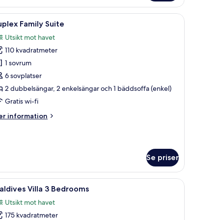
perior
oom
ivbord, en stol, en takfläkt och utsikt över havet.
ppna
Duplex Family Suite | Sängtillbehör av högsta
ol
5
plex Family Suite
cess
la
Utsikt mot havet
oton
110 kvadratmeter
ör
uplex
1 sovrum
amily
6 sovplatser
uite
2 dubbelsängar, 2 enkelsängar och 1 bäddsoffa (enkel)
Gratis wi-fi
er
r information
formation
m
plex
mily
Se priser
ite
ästol, ett skrivbord med en lampa och utsikt över omgivningarna.
ppna
Ett semesterparadis med en stor swimmingpo
6
ldives Villa 3 Bedrooms
la
Utsikt mot havet
oton
175 kvadratmeter
ör