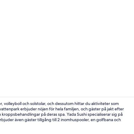
Property vi
, volleyboll och solstolar, och dessutom hittar du aktiviteter som
attenpark erbjuder nöjen för hela familjen, och gäster på jakt efter
 kroppsbehandlingar på deras spa. Yada Sushi specialiserar sig på
Middag serv
erbjuder även gäster tillgång till 2 inomhuspooler, en golfbana och