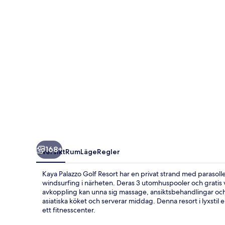
168+
Översikt
Rum
Läge
Regler
Kaya Palazzo Golf Resort har en privat strand med parasoller
windsurfing i närheten. Deras 3 utomhuspooler och gratis v
avkoppling kan unna sig massage, ansiktsbehandlingar och
asiatiska köket och serverar middag. Denna resort i lyxstil 
ett fitnesscenter.