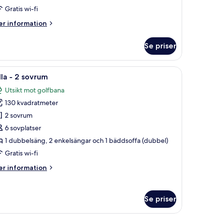
Gratis wi-fi
er
r information
formation
m
Se priser
lazzo
nsions
yggnad med stora fönster.
stolar och parasoller, ett kristallklart poolområde och en modern byggnad 
ppna
Ett rymligt sovrum med en stor säng, en sittg
7
edrooms
lla - 2 sovrum
la
Utsikt mot golfbana
oton
130 kvadratmeter
ör
lla
2 sovrum
6 sovplatser
1 dubbelsäng, 2 enkelsängar och 1 bäddsoffa (dubbel)
ovrum
Gratis wi-fi
er
r information
formation
m
lla
Se priser