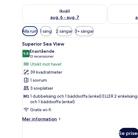
Kontrollera tillgängligheten för ikväll aug. 6 - aug. 7
Kontrollera ti
Ikväll
aug. 6 - aug. 7
a
Tillgängliga
Alla rum
1 säng
2 sängar
3+ sängar
filter
Öppna
Ett hotellrum med en säng, en s
för
5
Superior Sea View
alla
rum
Enastående
foton
9,8
9,8 av 10
(13 recensioner)
13 recensioner
för
Utsikt mot havet
Superior
39 kvadratmeter
Sea
1 sovrum
View
3 sovplatser
1 dubbelsäng och 1 bäddsoffa (enkel) ELLER 2 enkelsäng
och 1 bäddsoffa (enkel)
Gratis wi-fi
Mer
Mer information
information
om
Se prise
Superior