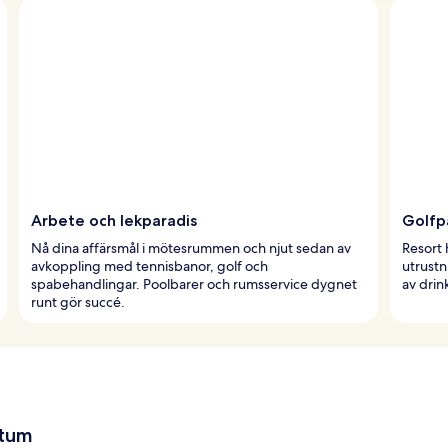
Arbete och lekparadis
Golfp
Nå dina affärsmål i mötesrummen och njut sedan av
Resort 
avkoppling med tennisbanor, golf och
utrustn
spabehandlingar. Poolbarer och rumsservice dygnet
av drin
runt gör succé.
atum