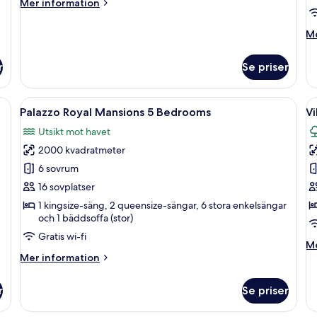
Mer
Mer information
information
om
M
Me
Luxury
in
Lagoon
o
Suite
r
Se priser
Pa
Ma
4
 med solstolar och parasoller, ett kristallklart poolområde och en modern b
Öppna
Ett modernt område vid poolen med sol
Ö
19
B
Palazzo Royal Mansions 5 Bedrooms
Vi
alla
al
Utsikt mot havet
foton
f
2000 kvadratmeter
för
f
Palazzo
Vi
6 sovrum
Royal
-
16 sovplatser
Mansions
2
1 kingsize-säng, 2 queensize-sängar, 6 stora enkelsängar
5
s
och 1 bäddsoffa (stor)
Bedrooms
Gratis wi-fi
M
Me
Mer
in
Mer information
information
o
om
Vi
r
Se priser
Palazzo
-
Royal
2