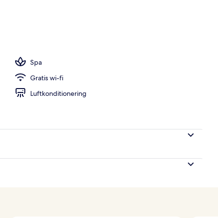
ler, 3 utomhuspooler och solstolar
Spa
Gratis wi-fi
Luftkonditionering