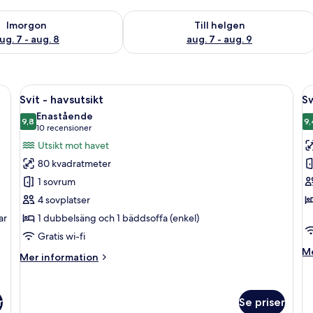
llgängligheten för imorgon aug. 7 - aug. 8
Kontrollera tillgängligheten för den h
Imorgon
Till helgen
ug. 7 - aug. 8
aug. 7 - aug. 9
offa, ett skrivbord med en stol, ett litet bord med frukt och en takfläkt.
Öppna
Ett modernt hotellrum med en platt-TV
Ö
5
Svit - havsutsikt
S
alla
al
Enastående
foton
9,8
f
9,
9,8 av 10
(10 recensioner)
10 recensioner
för
f
Utsikt mot havet
Svit
S
80 kvadratmeter
-
U
1 sovrum
havsutsikt
S
4 sovplatser
R
ar
1 dubbelsäng och 1 bäddsoffa (enkel)
P
A
Gratis wi-fi
M
Me
Mer
Mer information
in
information
o
om
S
Svit
U
r
Se priser
-