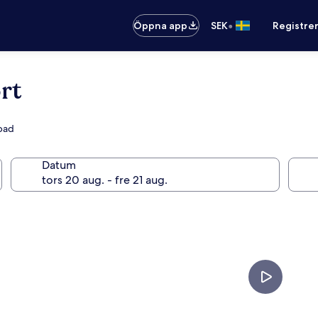
•
Öppna app
SEK
Registre
rt
sbad
Datum