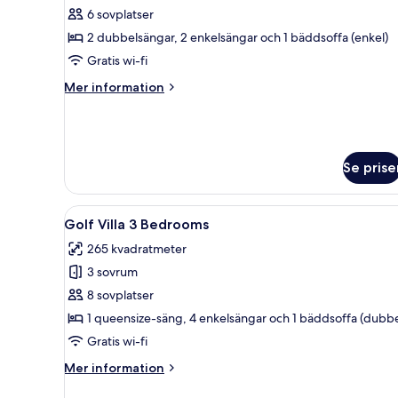
Duplex
6 sovplatser
Swim
2 dubbelsängar, 2 enkelsängar och 1 bäddsoffa (enkel)
Up
Gratis wi-fi
Suite
Mer
Mer information
Pool
information
Access
om
Duplex
Swim
Up
Se prise
Suite
Pool
Öppna
Ett rymligt sovrum med en stor
Access
9
Golf Villa 3 Bedrooms
alla
265 kvadratmeter
foton
3 sovrum
för
Golf
8 sovplatser
Villa
1 queensize-säng, 4 enkelsängar och 1 bäddsoffa (dubbe
3
Gratis wi-fi
Bedrooms
Mer
Mer information
information