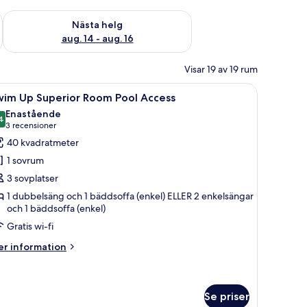
är helgen aug. 7 - aug. 9
Kontrollera tillgängligheten för nästa helg aug. 14 - aug. 16
Nästa helg
aug. 14 - aug. 16
Visar 19 av 19 rum
, en takfläkt, en soffa med kuddar, ett litet bord med en lampa och ett kö
ppna
Ett hotellrum med en stor säng, ett skrivbord
5
wim Up Superior Room Pool Access
la
Enastående
oton
4
9,4 av 10
(3 recensioner)
3 recensioner
ör
40 kvadratmeter
wim
1 sovrum
p
3 sovplatser
uperior
1 dubbelsäng och 1 bäddsoffa (enkel) ELLER 2 enkelsängar
oom
och 1 bäddsoffa (enkel)
ool
Gratis wi-fi
ccess
er
r information
formation
m
wim
p
Se priser