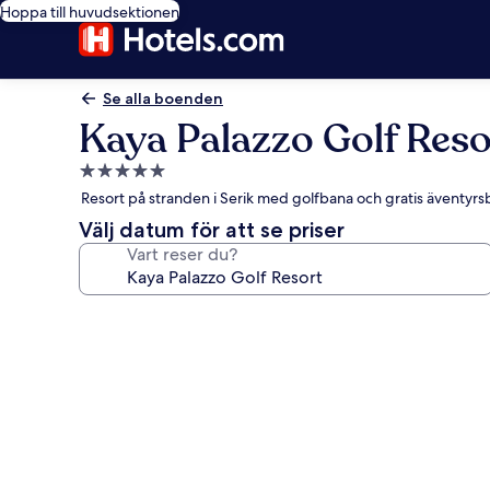
Hoppa till huvudsektionen
Se alla boenden
Kaya Palazzo Golf Reso
5.0-
stjärnigt
Resort på stranden i Serik med golfbana och gratis äventyr
boende
Välj datum för att se priser
Vart reser du?
Fotogalleri
för
Kaya
Palazzo
Golf
Resort