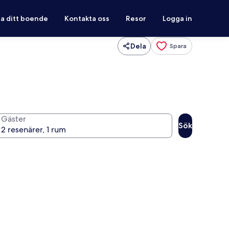
ra ditt boende
Kontakta oss
Resor
Logga in
Dela
Spara
Gäster
Sök