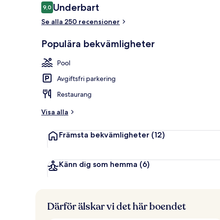
Recensioner
Underbart
9,0
9,0 av 10,
Se alla 250 recensioner
2 inomhuspoo
Populära bekvämligheter
Pool
Avgiftsfri parkering
Restaurang
Visa alla
Främsta bekvämligheter
(12)
Känn dig som hemma
(6)
Därför älskar vi det här boendet