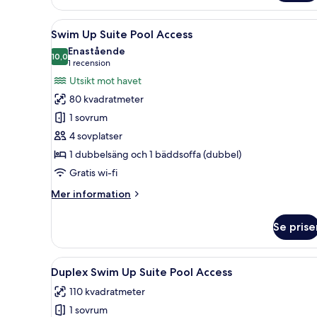
Sea
View
Öppna
Ett hotellrum med en säng, en 
5
Swim Up Suite Pool Access
alla
Enastående
foton
10,0
10,0 av 10
(1 recension)
1 recension
för
Utsikt mot havet
Swim
80 kvadratmeter
Up
1 sovrum
Suite
4 sovplatser
Pool
1 dubbelsäng och 1 bäddsoffa (dubbel)
Access
Gratis wi-fi
Mer
Mer information
information
om
Se prise
Swim
Up
Suite
Öppna
Ett modernt hotellrum med en s
6
Pool
Duplex Swim Up Suite Pool Access
alla
Access
110 kvadratmeter
foton
1 sovrum
för