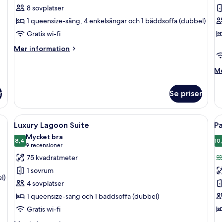
Swim
M
8 sovplatser
Up
Vi
1 queensize-säng, 4 enkelsängar och 1 bäddsoffa (dubbel)
Villa
3
Gratis wi-fi
3
B
Mer
Mer information
Bedrooms
information
om
M
Me
Swim
in
Up
o
Villa
r
Se priser
Ma
3
Vi
Bedrooms
3
 säng, en sittgrupp med en fåtölj och en bänk, ett litet bord och utsikt öve
Öppna
Ett poolområde med byggnader i sten, 
Ö
9
B
Luxury Lagoon Suite
P
alla
al
Mycket bra
foton
8,4
f
10
8,4 av 10
(9 recensioner)
9 recensioner
för
f
75 kvadratmeter
Luxury
P
1 sovrum
Lagoon
M
l)
4 sovplatser
Suite
4
1 queensize-säng och 1 bäddsoffa (dubbel)
B
Gratis wi-fi