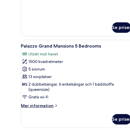
om
Golf
Villa
3
Bedrooms
Se prise
Öppna
Ett modernt område vid poolen
19
Palazzo Grand Mansions 5 Bedrooms
alla
Utsikt mot havet
foton
1500 kvadratmeter
för
Palazzo
5 sovrum
Grand
13 sovplatser
Mansions
2 dubbelsängar, 6 enkelsängar och 1 bäddsoffa
5
(queensize)
Bedrooms
Gratis wi-fi
Mer
Mer information
information
om
Se prise
Palazzo
Grand