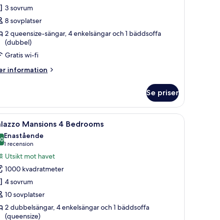
aldives
3 sovrum
lla
8 sovplatser
2 queensize-sängar, 4 enkelsängar och 1 bäddsoffa
edrooms
(dubbel)
Gratis wi-fi
er
r information
formation
m
Se priser
ldives
lla
r omgivningarna genom ett stort fönster.
solstolar och en klarblå pool.
ppna
Ett modernt område vid poolen med solstolar 
19
edrooms
alazzo Mansions 4 Bedrooms
la
Enastående
oton
,0
10,0 av 10
(1 recension)
1 recension
ör
Utsikt mot havet
alazzo
1000 kvadratmeter
ansions
4 sovrum
10 sovplatser
edrooms
2 dubbelsängar, 4 enkelsängar och 1 bäddsoffa
(queensize)