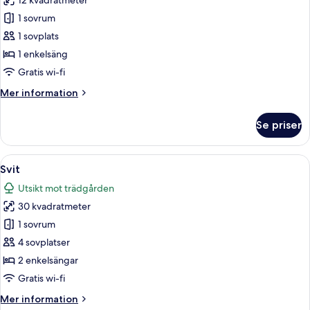
12 kvadratmeter
för
Enkelrum
1 sovrum
1 sovplats
1 enkelsäng
Gratis wi-fi
Mer
Mer information
information
om
Se priser
Enkelrum
Öppna
Ett hotellrum med två sängar, ett skriv
13
Svit
alla
Utsikt mot trädgården
foton
30 kvadratmeter
för
Svit
1 sovrum
4 sovplatser
2 enkelsängar
Gratis wi-fi
Mer
Mer information