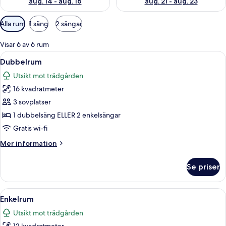
aug. 14 - aug. 16
aug. 21 - aug. 23
Tillgängliga
Alla rum
1 säng
2 sängar
filter
för
Visar 6 av 6 rum
rum
Öppna
Ett hotellrum med en säng, ett fönster
12
Dubbelrum
alla
Utsikt mot trädgården
foton
16 kvadratmeter
för
Dubbelrum
3 sovplatser
1 dubbelsäng ELLER 2 enkelsängar
Gratis wi-fi
Mer
Mer information
information
om
Se priser
Dubbelrum
Öppna
Ett rum med en säng, ett skrivbord med
4
Enkelrum
alla
Utsikt mot trädgården
foton