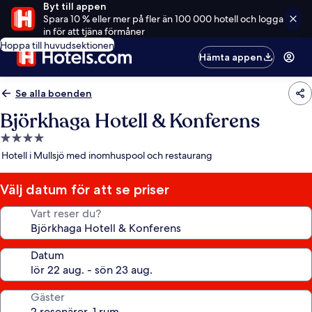
Byt till appen
Spara 10 % eller mer på fler än 100 000 hotell och logga
in för att tjäna förmåner
Hoppa till huvudsektionen
Hämta appen
Se alla boenden
Björkhaga Hotell & Konferens
4.0-
stjärnigt
Hotell i Mullsjö med inomhuspool och restaurang
boende
Välj datum för att se priser
Vart reser du?
Datum
Gäster