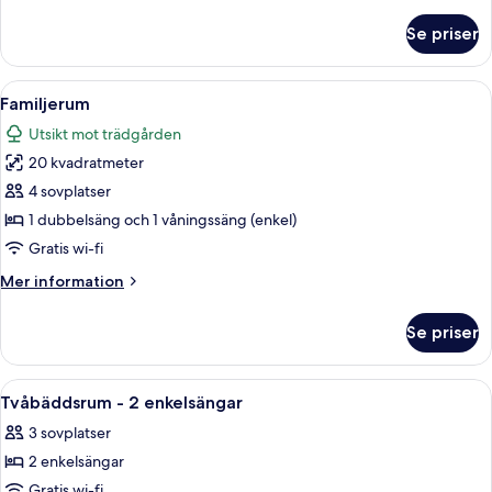
information
om
Se priser
Svit
Öppna
Ett hotellrum med en stor säng, ett sk
5
Familjerum
alla
Utsikt mot trädgården
foton
20 kvadratmeter
för
Familjerum
4 sovplatser
1 dubbelsäng och 1 våningssäng (enkel)
Gratis wi-fi
Mer
Mer information
information
om
Se priser
Familjerum
Öppna
Ett rum med en säng, ett skrivbord, en
10
Tvåbäddsrum - 2 enkelsängar
alla
3 sovplatser
foton
2 enkelsängar
för
Tvåbäddsrum
Gratis wi-fi