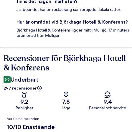
finns det någon i närheten?
Ja, boendet har en restaurang som erbjuder lokala rätter.
Hur är området vid Björkhaga Hotell & Konferens?
Björkhaga Hotell & Konferens ligger mitt i Mullsjö, 17 minuters
promenad från Mullsjön.
Recensioner för Björkhaga Hotell
Recensioner
& Konferens
Underbart
9,0
297 recensioner
9,2
7,8
9,4
Renlighet
Läge
Personal och service
Recensioner
Verifierad recension
10/10 Enastående