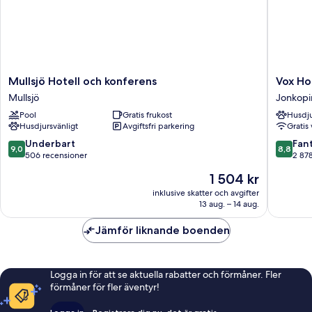
Mullsjö
Vox
Mullsjö Hotell och konferens
Vox Ho
Hotell
Hotel
Mullsjö
Jonkop
och
Jonkopi
Pool
Gratis frukost
Husdju
konferens
Husdjursvänligt
Avgiftsfri parkering
Gratis 
Mullsjö
9.0
8.8
Underbart
Fant
9,0
8,8
av
av
506 recensioner
2 87
10,
10,
Priset
1 504 kr
Underbart,
Fantastis
är
506 recensioner
2 878 re
inklusive skatter och avgifter
1 504 kr
13 aug. – 14 aug.
Jämför liknande boenden
Logga in för att se aktuella rabatter och förmåner. Fler
förmåner för fler äventyr!