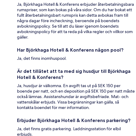
Ja, Björkhaga Hotell & Konferens erbjuder återbetalningsbara
rumspriser, som kan bokas på våra sidor. Om du har bokat ett
fullt återbetalningsbart rumspris kan detta avbokas fram till
några dagar före incheckning, beroende på boendets
avbokningspolicy. Se till att du läser igenom boendets
avbokningspolicy för att ta reda på vilka regler och villkor som
gäller.
Har Björkhaga Hotell & Konferens någon pool?
Ja, det finns inomhuspool.
Är det tillåtet att ta med sig husdjur till Björkhaga
Hotell & Konferens?
Ja, husdjur är välkomna. En avgift tas ut på SEK 150 per
boende per natt, och en deposition på SEK 150 per natt måste
också lämnas. Assistanshundar är avgiftsbefriade. Mat- och
vattenskålar erbjuds. Vissa begränsningar kan gälla, så
kontakta boendet för mer information.
Erbjuder Björkhaga Hotell & Konferens parkering?
Ja, det finns gratis parkering. Laddningsstation för elbil
erbjuds.