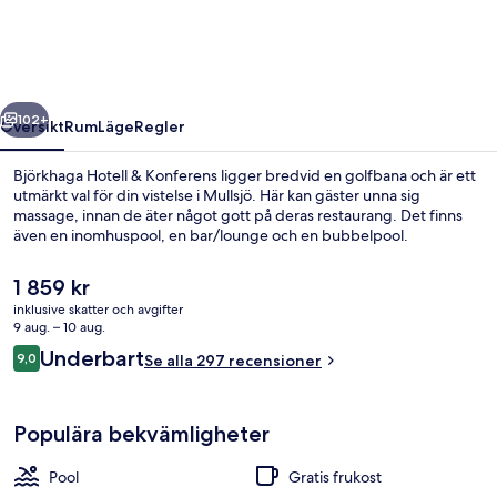
Konferens
regående
Nästa
102+
Översikt
Rum
Läge
Regler
Björkhaga Hotell & Konferens ligger bredvid en golfbana och är ett
utmärkt val för din vistelse i Mullsjö. Här kan gäster unna sig
massage, innan de äter något gott på deras restaurang. Det finns
även en inomhuspool, en bar/lounge och en bubbelpool.
Det
1 859 kr
nuvarande
inklusive skatter och avgifter
priset
9 aug. – 10 aug.
är
Recensioner
Underbart
9,0
Inomhuspool
Se alla 297 recensioner
1 859 kr
9,0 av 10,
Populära bekvämligheter
Pool
Gratis frukost