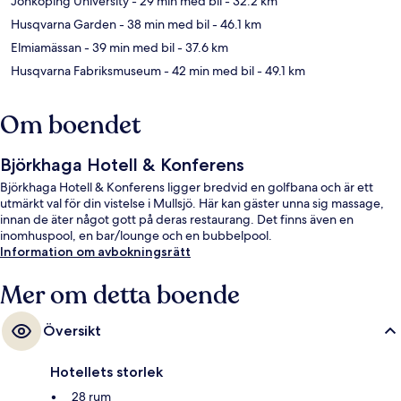
Jönköping University
- 29 min med bil
- 32.2 km
Husqvarna Garden
- 38 min med bil
- 46.1 km
Elmiamässan
- 39 min med bil
- 37.6 km
Husqvarna Fabriksmuseum
- 42 min med bil
- 49.1 km
Om boendet
Björkhaga Hotell & Konferens
Björkhaga Hotell & Konferens ligger bredvid en golfbana och är ett
utmärkt val för din vistelse i Mullsjö. Här kan gäster unna sig massage,
innan de äter något gott på deras restaurang. Det finns även en
inomhuspool, en bar/lounge och en bubbelpool.
Information om avbokningsrätt
Mer om detta boende
Översikt
Hotellets storlek
28 rum