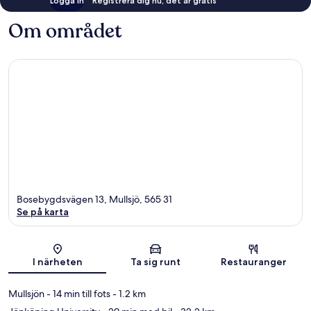
Logga in
Registrera dig nu, det är gratis
Om området
Bosebygdsvägen 13, Mullsjö, 565 31
Se på karta
Karta
I närheten
Ta sig runt
Restauranger
Mullsjön
- 14 min till fots
- 1.2 km