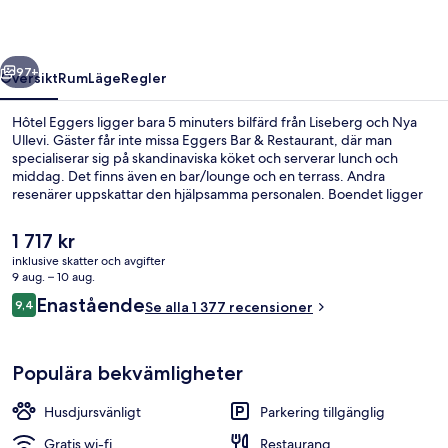
regående
Nästa
97+
Översikt
Rum
Läge
Regler
Hôtel Eggers ligger bara 5 minuters bilfärd från Liseberg och Nya
Ullevi. Gäster får inte missa Eggers Bar & Restaurant, där man
specialiserar sig på skandinaviska köket och serverar lunch och
middag. Det finns även en bar/lounge och en terrass. Andra
resenärer uppskattar den hjälpsamma personalen. Boendet ligger
en kort promenad från kollektivtrafik, bara några steg från
Göteborg Centralst Drottningt station och till Nordstan
Det
1 717 kr
spårvagnshållplats tar det 2 minuter att gå.
nuvarande
inklusive skatter och avgifter
priset
9 aug. – 10 aug.
Bar (på boendet)
är
Recensioner
Enastående
9,4
Se alla 1 377 recensioner
1 717 kr
9,4 av 10,
Populära bekvämligheter
Husdjursvänligt
Parkering tillgänglig
Gratis wi-fi
Restaurang