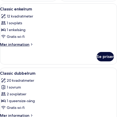
Öppna
En snyggt bäddad säng med ett vitt l
7
Classic enkelrum
alla
12 kvadratmeter
foton
1 sovplats
för
Classic
1 enkelsäng
enkelrum
Gratis wi-fi
Mer
Mer information
information
om
Se priser
Classic
enkelrum
Öppna
En säng med ett stoppat sänggavel, 
11
Classic dubbelrum
alla
20 kvadratmeter
foton
1 sovrum
för
Classic
2 sovplatser
dubbelrum
1 queensize-säng
Gratis wi-fi
Mer
Mer information