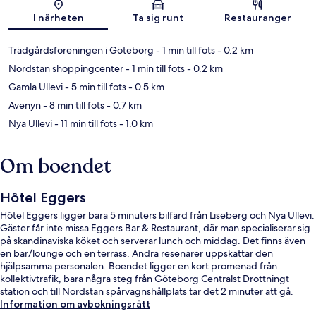
Karta
I närheten
Ta sig runt
Restauranger
Trädgårdsföreningen i Göteborg
- 1 min till fots
- 0.2 km
Nordstan shoppingcenter
- 1 min till fots
- 0.2 km
Gamla Ullevi
- 5 min till fots
- 0.5 km
Avenyn
- 8 min till fots
- 0.7 km
Nya Ullevi
- 11 min till fots
- 1.0 km
Om boendet
Hôtel Eggers
Hôtel Eggers ligger bara 5 minuters bilfärd från Liseberg och Nya Ullevi.
Gäster får inte missa Eggers Bar & Restaurant, där man specialiserar sig
på skandinaviska köket och serverar lunch och middag. Det finns även
en bar/lounge och en terrass. Andra resenärer uppskattar den
hjälpsamma personalen. Boendet ligger en kort promenad från
kollektivtrafik, bara några steg från Göteborg Centralst Drottningt
station och till Nordstan spårvagnshållplats tar det 2 minuter att gå.
Information om avbokningsrätt