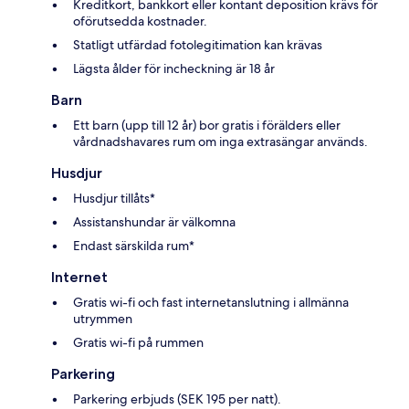
Kreditkort, bankkort eller kontant deposition krävs för
oförutsedda kostnader.
Statligt utfärdad fotolegitimation kan krävas
Lägsta ålder för incheckning är 18 år
Barn
Ett barn (upp till 12 år) bor gratis i förälders eller
vårdnadshavares rum om inga extrasängar används.
Husdjur
Husdjur tillåts*
Assistanshundar är välkomna
Endast särskilda rum*
Internet
Gratis wi-fi och fast internetanslutning i allmänna
utrymmen
Gratis wi-fi på rummen
Parkering
Parkering erbjuds (SEK 195 per natt).