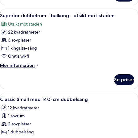
Öppna
Ett hotellrum med en stor säng, ett 
11
Superior dubbelrum - balkong - utsikt mot staden
alla
Utsikt mot staden
foton
22 kvadratmeter
för
Superior
3 sovplatser
dubbelrum
1 kingsize-säng
-
Gratis wi-fi
balkong
Mer
Mer information
-
information
utsikt
om
Se priser
Superior
mot
dubbelrum
staden
-
Öppna
En säng med en grön, klädd sänggavel,
10
balkong
Classic Small med 140-cm dubbelsäng
alla
-
12 kvadratmeter
utsikt
foton
mot
1 sovrum
för
staden
Classic
2 sovplatser
Small
1 dubbelsäng