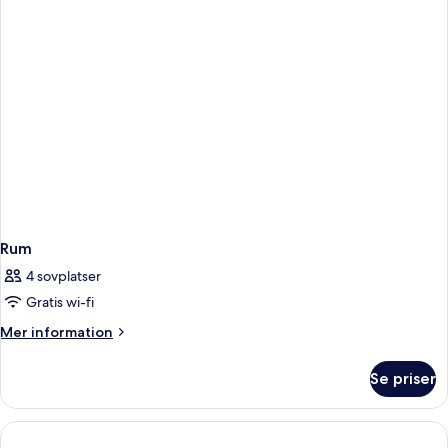
-
utsikt
mot
staden
Rum
4 sovplatser
Gratis wi-fi
Mer
Mer information
information
om
Se priser
Rum