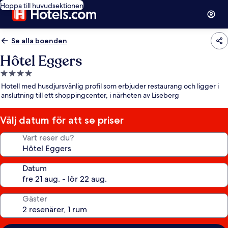
Hoppa till huvudsektionen
Se alla boenden
Hôtel Eggers
4.0-
stjärnigt
Hotell med husdjursvänlig profil som erbjuder restaurang och ligger i
boende
anslutning till ett shoppingcenter, i närheten av Liseberg
Välj datum för att se priser
Vart reser du?
Datum
Gäster