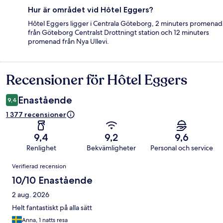
Hur är området vid Hôtel Eggers?
Hôtel Eggers ligger i Centrala Göteborg, 2 minuters promenad
från Göteborg Centralst Drottningt station och 12 minuters
promenad från Nya Ullevi.
Recensioner för Hôtel Eggers
Recensioner
Enastående
9,4
1 377 recensioner
9,4
9,2
9,6
Renlighet
Bekvämligheter
Personal och service
Recensioner
Verifierad recension
10/10 Enastående
2 aug. 2026
Helt fantastiskt på alla sätt
Anna, 1 natts resa