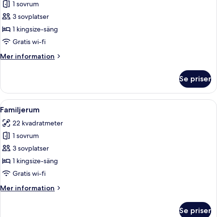
Superior
1 sovrum
dubbelrum
3 sovplatser
-
1 kingsize-säng
utsikt
Gratis wi-fi
mot
Mer
Mer information
staden
information
om
Se priser
Superior
dubbelrum
-
Öppna
Ett hotellrum med en stor säng, röda 
5
utsikt
Familjerum
alla
mot
22 kvadratmeter
staden
foton
1 sovrum
för
Familjerum
3 sovplatser
1 kingsize-säng
Gratis wi-fi
Mer
Mer information
information
om
Se priser
Familjerum