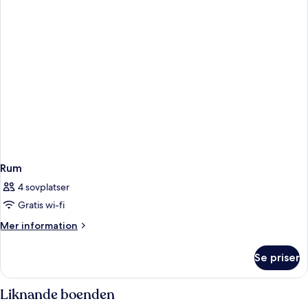
Rum
4 sovplatser
Gratis wi-fi
Mer
Mer information
information
om
Se priser
Rum
Liknande boenden