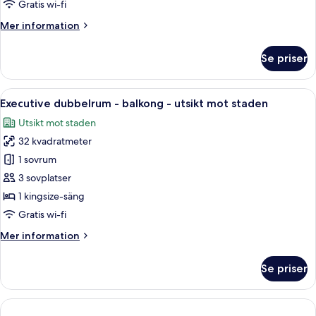
med
Gratis wi-fi
140-
Mer
Mer information
cm
information
dubbelsäng
om
Se priser
Classic
Small
med
Öppna
En stor säng med vita sängkläder och
12
140-
Executive dubbelrum - balkong - utsikt mot staden
alla
cm
Utsikt mot staden
dubbelsäng
foton
32 kvadratmeter
för
Executive
1 sovrum
dubbelrum
3 sovplatser
-
1 kingsize-säng
balkong
Gratis wi-fi
-
Mer
Mer information
utsikt
information
mot
om
Se priser
staden
Executive
dubbelrum
-
balkong