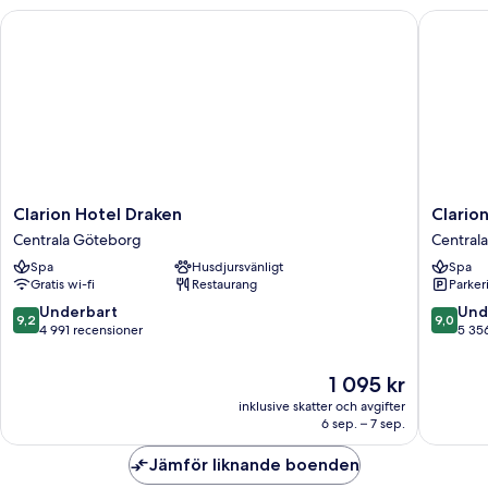
Clarion Hotel Draken
Clarion 
Clarion
Clarion
Clarion Hotel Draken
Clario
Hotel
Hotel
Centrala Göteborg
Central
Draken
Post,
Spa
Husdjursvänligt
Spa
Centrala
Gothen
Gratis wi-fi
Restaurang
Parkeri
Göteborg
Centrala
Götebo
9.2
9.0
Underbart
Und
9,2
9,0
av
av
4 991 recensioner
5 35
10,
10,
Underbart,
Underba
Priset
1 095 kr
4 991 recensioner
5 356 re
är
inklusive skatter och avgifter
1 095 kr
6 sep. – 7 sep.
Jämför liknande boenden