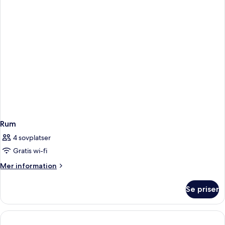
Rum
4 sovplatser
Gratis wi-fi
Mer
Mer information
information
om
Se priser
Rum