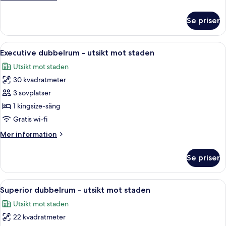
information
om
Se priser
Classic
dubbelrum
Öppna
Ett rum med en stor, utsmyckad spegel
15
Executive dubbelrum - utsikt mot staden
alla
Utsikt mot staden
foton
30 kvadratmeter
för
Executive
3 sovplatser
dubbelrum
1 kingsize-säng
-
Gratis wi-fi
utsikt
Mer
Mer information
mot
information
staden
om
Se priser
Executive
dubbelrum
-
Öppna
En snyggt bäddad säng med kuddar, en 
12
utsikt
Superior dubbelrum - utsikt mot staden
alla
mot
Utsikt mot staden
staden
foton
22 kvadratmeter
för