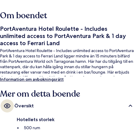
Om boendet
PortAventura Hotel Roulette - Includes
unlimited access to PortAventura Park & 1 day
access to Ferrari Land
PortAventura Hotel Roulette - Includes unlimited access to PortAventura
Park & 1 day access to Ferrari Land ligger mindre än 15 minuters bilfärd
från PortAventura World och Tarragonas hamn. Här har du tillgång till en
vattenpark, där du kan hålla igång innan du stillar hungern på
restaurang eller varvar ned med en drink i en bar/lounge. Här erbjuds
dessutom träffar med karaktärer på nöjesparken, en säsongsöppen
Information om avbokningsrätt
utomhuspool och en barnpool.
Mer om detta boende
Översikt
Hotellets storlek
500 rum