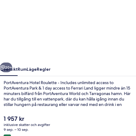
för
PortAventura
Hotel
Roulette
-
Includes
unlimited
regående
Nästa
access
20+
Översikt
Rum
Läge
Regler
to
PortAventura Hotel Roulette - Includes unlimited access to
PortAventura
PortAventura Park & 1 day access to Ferrari Land ligger mindre än 15
minuters bilfärd från PortAventura World och Tarragonas hamn. Här
Park
har du tillgång till en vattenpark, där du kan hålla igång innan du
&
stillar hungern på restaurang eller varvar ned med en drink i en
bar/lounge. Här erbjuds dessutom träffar med karaktärer på
1
nöjesparken, en säsongsöppen utomhuspool och en barnpool.
Det
1 957 kr
day
nuvarande
inklusive skatter och avgifter
priset
access
9 sep. – 10 sep.
Utsikt från luften
är