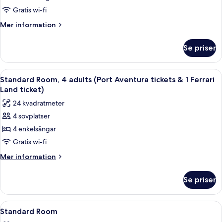
3
Gratis wi-fi
adults
Mer
Mer information
(Port
information
om
Aventura
Se priser
Standard
tickets
Room,
&
3
Öppna
Värdeförvaringsskåp på rummet, skriv
8
1
adults
Standard Room, 4 adults (Port Aventura tickets & 1 Ferrari
alla
(Port
Ferrari
Land ticket)
Aventura
foton
Land
24 kvadratmeter
tickets
för
ticket)
&
4 sovplatser
Standard
1
4 enkelsängar
Room,
Ferrari
Land
4
Gratis wi-fi
ticket)
adults
Mer
Mer information
(Port
information
om
Aventura
Se priser
Standard
tickets
Room,
&
4
Öppna
Värdeförvaringsskåp på rummet, skriv
4
1
adults
Standard Room
alla
(Port