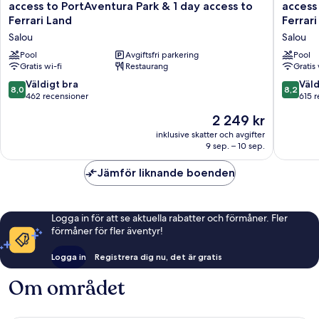
Hotel
Hotel
access to PortAventura Park & 1 day access to
access
Land
Ferrari
El
Caribe
Ferrari Land
Ferrari
Land
Paso
-
Salou
Salou
-
Includes
Includes
unlimite
Pool
Avgiftsfri parkering
Pool
unlimited
Gratis wi-fi
Restaurang
access
Gratis 
access
to
8.0
8.2
Väldigt bra
Väld
8,0
8,2
to
PortAve
av
av
462 recensioner
615 
PortAventura
Park
10,
10,
Priset
Park
2 249 kr
&
Väldigt
Väldigt
är
&
1
bra,
bra,
inklusive skatter och avgifter
2 249 kr
1
day
9 sep. – 10 sep.
462 recensioner
615 rece
day
access
access
to
Jämför liknande boenden
to
Ferrari
Ferrari
Land
Land
Salou
Logga in för att se aktuella rabatter och förmåner. Fler
Salou
förmåner för fler äventyr!
Logga in
Registrera dig nu, det är gratis
Om området