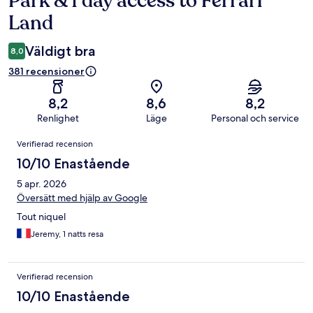
Park & 1 day access to Ferrari
Land
Väldigt bra
8,0
381 recensioner
8,2
8,6
8,2
Renlighet
Läge
Personal och service
Recensioner
Verifierad recension
10/10 Enastående
5 apr. 2026
Översätt med hjälp av Google
Tout niquel
Jeremy, 1 natts resa
Verifierad recension
10/10 Enastående