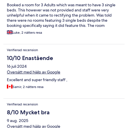
Booked a room for 3 Adults which was meant to have 3 single
beds. This however was not provided and staff were very
unhelpful when it came to rectifying the problem. Was told
there were no rooms featuring 3 single beds despite the
booking specifically saying it did feature this. The room
consisted of a large bed which featured 2 small double frames
Luke, 2 nätters resa
pushed together, however it only had 1 mattress on it, so was
not separatable, it also featured 1 sheet. The single bed
provided was clearly meant for a child and not long enough for
Verifierad recension
an adult. Receptionist blamed Hotels.com for having the listing
saying 3 single beds, however surely its down to the actual
10/10 Enastående
hotel/resort to put their room listings up with the correct bed
16 juli 2024
configurations, had the listing said the room featured a large
double and child pull out bed we wouldn't have booked it.
Översätt med hjälp av Google
Excellent and super friendly staff ,
Samir, 2 nätters resa
Verifierad recension
8/10 Mycket bra
9 aug. 2025
Översätt med hjälp av Google