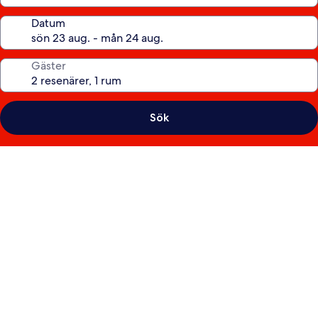
Datum
Gäster
Sök
Fotogalleri