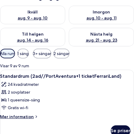
Kontrollera tillgängligheten för ikväll aug. 9 - aug. 10
Kontrollera tillgängligheten fö
Ikväll
Imorgon
aug. 9 - aug. 10
aug. 10 - aug. 11
Kontrollera tillgängligheten för den här helgen aug. 14 - aug. 
Kontrollera tillgängligheten fö
Till helgen
Nästa helg
aug. 14 - aug. 16
aug. 21 - aug. 23
Tillgängliga
Alla rum
1 säng
3+ sängar
2 sängar
filter
för
Visar 9 av 9 rum
rum
Öppna
Värdeförvaringsskåp på rummet, skriv
8
Standardrum (2ad//PortAventura+1 ticketFerrariLand)
alla
24 kvadratmeter
foton
2 sovplatser
för
Standardrum
1 queensize-säng
(2ad//PortAventura+1
Gratis wi-fi
ticketFerrariLand)
Mer
Mer information
information
om
Se priser
Standardrum