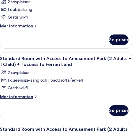
Ferrari
2 sovplatser
Aventura
foton
Land
tickets
1 dubbelsäng
för
ticket)
&
Standard
Gratis wi-fi
1
Room
Ferrari
Mer
Mer information
Land
information
ticket)
om
Se priser
Standard
Room
Öppna
Värdeförvaringsskåp på rummet, skriv
4
Standard Room with Access to Amusement Park (2 Adults +
alla
1 Child) + 1 access to Ferrari Land
foton
2 sovplatser
för
1 queensize-säng och 1 bäddsoffa (enkel)
Standard
Gratis wi-fi
Room
with
Mer
Mer information
information
Access
om
to
Se priser
Standard
Amusement
Room
Park
with
Öppna
Värdeförvaringsskåp på rummet, skriv
4
Access
(2
Standard Room with Access to Amusement Park (2 Adults +