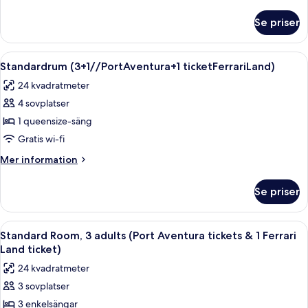
information
om
Se priser
Standardrum
(2+2//PortAventura+1
ticketFerrariLand)
Öppna
Värdeförvaringsskåp på rummet, skriv
8
Standardrum (3+1//PortAventura+1 ticketFerrariLand)
alla
24 kvadratmeter
foton
4 sovplatser
för
Standardrum
1 queensize-säng
(3+1//PortAventura+1
Gratis wi-fi
ticketFerrariLand)
Mer
Mer information
information
om
Se priser
Standardrum
(3+1//PortAventura+1
ticketFerrariLand)
Öppna
Värdeförvaringsskåp på rummet, skriv
8
Standard Room, 3 adults (Port Aventura tickets & 1 Ferrari
alla
Land ticket)
foton
24 kvadratmeter
för
3 sovplatser
Standard
3 enkelsängar
Room,