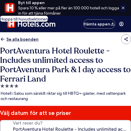
Byt till appen
Spara 10 % eller mer på fler än 100 000 hotell och logga
in för att tjäna förmåner
Hoppa till huvudsektionen
Hämta appen
Se alla boenden
PortAventura Hotel Roulette -
Includes unlimited access to
PortAventura Park & 1 day access to
Ferrari Land
4.0-
stjärnigt
Hotell i Salou som särskilt riktar sig till HBTQ+-gäster, med vattenpark
boende
och restaurang
Välj datum för att se priser
Vart reser du?