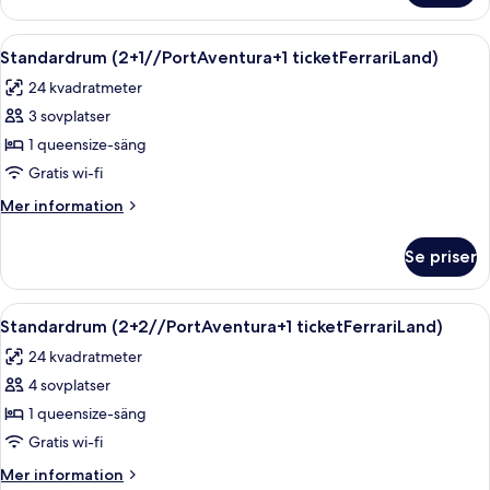
(2ad//PortAventura+1
ticketFerrariLand)
Öppna
Värdeförvaringsskåp på rummet, skriv
8
Standardrum (2+1//PortAventura+1 ticketFerrariLand)
alla
24 kvadratmeter
foton
3 sovplatser
för
Standardrum
1 queensize-säng
(2+1//PortAventura+1
Gratis wi-fi
ticketFerrariLand)
Mer
Mer information
information
om
Se priser
Standardrum
(2+1//PortAventura+1
ticketFerrariLand)
Öppna
Värdeförvaringsskåp på rummet, skriv
8
Standardrum (2+2//PortAventura+1 ticketFerrariLand)
alla
24 kvadratmeter
foton
4 sovplatser
för
Standardrum
1 queensize-säng
(2+2//PortAventura+1
Gratis wi-fi
ticketFerrariLand)
Mer
Mer information