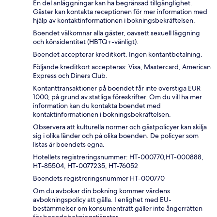
En del anläggningar kan ha begränsad tillgänglighet.
Gäster kan kontakta receptionen för mer information med
hjälp av kontaktinformationen i bokningsbekräftelsen.
Boendet välkomnar alla gäster, oavsett sexuell läggning
och könsidentitet (HBTQ+-vänligt).
Boendet accepterar kreditkort. Ingen kontantbetalning.
Följande kreditkort accepteras: Visa, Mastercard, American
Express och Diners Club.
Kontanttransaktioner på boendet får inte överstiga EUR
1000, på grund av statliga föreskrifter. Om du vill ha mer
information kan du kontakta boendet med
kontaktinformationen i bokningsbekräftelsen.
Observera att kulturella normer och gästpolicyer kan skilja
sig i olika länder och på olika boenden. De policyer som
listas är boendets egna.
Hotellets registreringsnummer: HT-000770,HT-000888,
HT-85504, HT-0077235, HT-76052
Boendets registreringsnummer HT-000770
Om du avbokar din bokning kommer värdens
avbokningspolicy att gälla. I enlighet med EU-
bestämmelser om konsumenträtt gäller inte ångerrätten