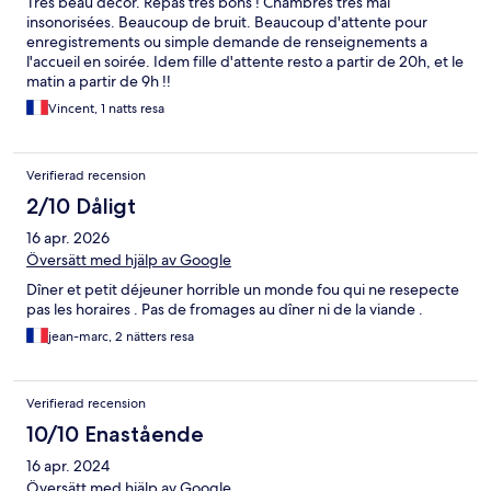
Très beau décor. Repas tres bons ! Chambres très mal
insonorisées. Beaucoup de bruit. Beaucoup d'attente pour
enregistrements ou simple demande de renseignements a
l'accueil en soirée. Idem fille d'attente resto a partir de 20h, et le
matin a partir de 9h !!
Vincent, 1 natts resa
Verifierad recension
2/10 Dåligt
16 apr. 2026
Översätt med hjälp av Google
Dîner et petit déjeuner horrible un monde fou qui ne resepecte
pas les horaires . Pas de fromages au dîner ni de la viande .
jean-marc, 2 nätters resa
Verifierad recension
10/10 Enastående
16 apr. 2024
Översätt med hjälp av Google