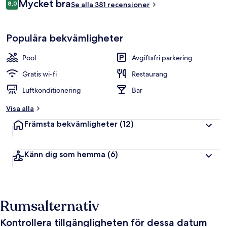
Recensioner
Mycket bra
to
8,0
Se alla 381 recensioner
1 957 kr
8,0 av 10,
Ferrari
Land
Populära bekvämligheter
Pool
Avgiftsfri parkering
Gratis wi-fi
Restaurang
Luftkonditionering
Bar
Visa alla
Främsta bekvämligheter
(12)
Känn dig som hemma
(6)
Rumsalternativ
Kontrollera tillgängligheten för dessa datum