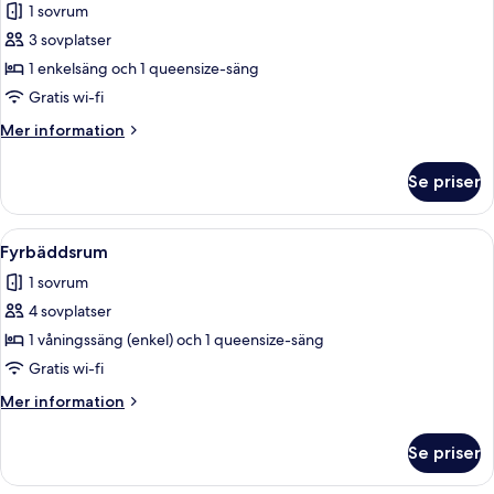
1 sovrum
foton
3 sovplatser
för
Trippelrum
1 enkelsäng och 1 queensize-säng
Gratis wi-fi
Mer
Mer information
information
om
Se priser
Trippelrum
Öppna
Ett modernt hotellrum med ett träpanel
5
Fyrbäddsrum
alla
1 sovrum
foton
4 sovplatser
för
Fyrbäddsrum
1 våningssäng (enkel) och 1 queensize-säng
Gratis wi-fi
Mer
Mer information
information
om
Se priser
Fyrbäddsrum