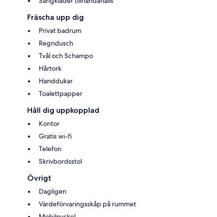
Sängkläder tillhandahålls
Fräscha upp dig
Privat badrum
Regndusch
Tvål och Schampo
Hårtork
Handdukar
Toalettpapper
Håll dig uppkopplad
Kontor
Gratis wi-fi
Telefon
Skrivbordsstol
Övrigt
Dagligen
Värdeförvaringsskåp på rummet
Mobilnyckel