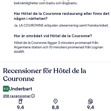
bekvämligheter som bastu och ångbastu.
Har Hôtel de la Couronne restaurang eller finns det
någon i närheten?
Ja, LA COURONNE erbjuder uteservering samt franska köket.
Hur är området vid Hôtel de la Couronne?
Hôtel de la Couronne iligger 3 minuters promenad från
Argentiere station och 10 minuters promenad från Lognan
skidlift.
Recensioner för Hôtel de la
Recensioner
Couronne
Underbart
9,2
258 recensioner
9,4
8,8
9,4