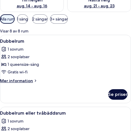
Till helgen
Nästa helg
aug. 14 - aug. 16
aug. 21 - aug. 23
Tillgängliga
Alla rum
1 säng
2 sängar
3+ sängar
filter
för
Visar 8 av 8 rum
rum
Öppna
Ett sovrum med en säng, ett skrivbord
4
Dubbelrum
alla
1 sovrum
foton
2 sovplatser
för
Dubbelrum
1 queensize-säng
Gratis wi-fi
Mer
Mer information
information
om
Se priser
Dubbelrum
Öppna
Ett dubbelrum med två sängar, båda m
5
Dubbelrum eller tvåbäddsrum
alla
1 sovrum
foton
2 sovplatser
för