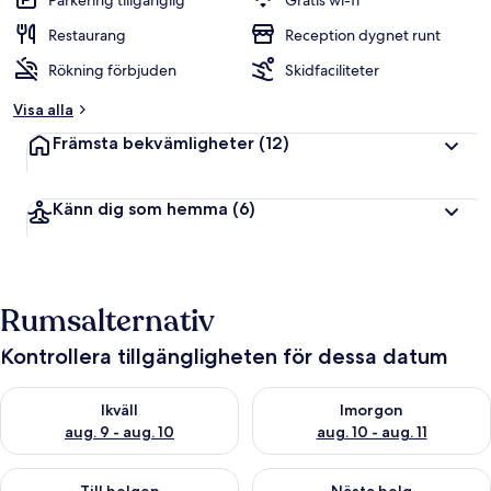
Parkering tillgänglig
Gratis wi-fi
Restaurang
Reception dygnet runt
Rökning förbjuden
Skidfaciliteter
Visa alla
Främsta bekvämligheter
(12)
Känn dig som hemma
(6)
Rumsalternativ
Kontrollera tillgängligheten för dessa datum
Kontrollera tillgängligheten för ikväll aug. 9 - aug. 10
Kontrollera tillgängligheten fö
Ikväll
Imorgon
aug. 9 - aug. 10
aug. 10 - aug. 11
Kontrollera tillgängligheten för den här helgen aug. 14 - aug. 
Kontrollera tillgängligheten fö