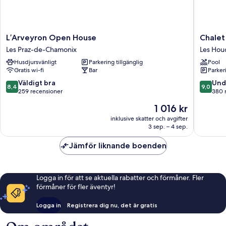
L’Arveyron
Chalet
L’Arveyron Open House
Chalet
Open
Hotel
Les Praz-de-Chamonix
Les Hou
House
Du
Husdjursvänligt
Parkering tillgänglig
Pool
Les
Bois
Gratis wi-fi
Bar
Parkeri
Praz-
Les
de-
Houche
8.4
9.0
Väldigt bra
Und
8,4
9,0
Chamonix
av
av
259 recensioner
380 
10,
10,
Priset
1 016 kr
Väldigt
Underba
är
bra,
380 rec
inklusive skatter och avgifter
1 016 kr
3 sep. – 4 sep.
259 recensioner
Jämför liknande boenden
Logga in för att se aktuella rabatter och förmåner. Fler
förmåner för fler äventyr!
Logga in
Registrera dig nu, det är gratis