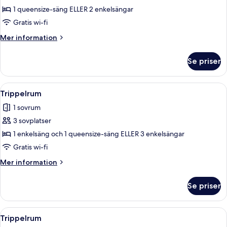
Dubbelrum
1 queensize-säng ELLER 2 enkelsängar
eller
Gratis wi-fi
tvåbäddsrum
Mer
Mer information
information
om
Se priser
Dubbelrum
eller
tvåbäddsrum
Öppna
En dubbelsäng med en sänggavel, ett
4
Trippelrum
alla
1 sovrum
foton
3 sovplatser
för
Trippelrum
1 enkelsäng och 1 queensize-säng ELLER 3 enkelsängar
Gratis wi-fi
Mer
Mer information
information
om
Se priser
Trippelrum
Öppna
En hylla med en svart vattenkokare, 
3
Trippelrum
alla