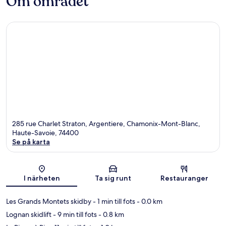
Om området
285 rue Charlet Straton, Argentiere, Chamonix-Mont-Blanc,
Haute-Savoie, 74400
Se på karta
Karta
I närheten
Ta sig runt
Restauranger
Les Grands Montets skidby
- 1 min till fots
- 0.0 km
Lognan skidlift
- 9 min till fots
- 0.8 km