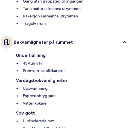
Gång utan trappsteg till ingången
Tunn matta i allmänna utrymmen
Kakelgolv i allmänna utrymmen
Trägolv i rum
Bekvämligheter på rummet
Underhållning
43-tums tv
Premium-satellitkanaler
Vardagsbekvämligheter
Uppvärmning
Espressobryggare
Vattenkokare
Sov gott
Ljudisolerade rum