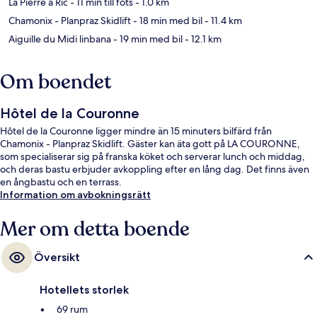
La Pierre à Ric
- 11 min till fots
- 1.0 km
Chamonix - Planpraz Skidlift
- 18 min med bil
- 11.4 km
Aiguille du Midi linbana
- 19 min med bil
- 12.1 km
Om boendet
Hôtel de la Couronne
Hôtel de la Couronne ligger mindre än 15 minuters bilfärd från
Chamonix - Planpraz Skidlift. Gäster kan äta gott på LA COURONNE,
som specialiserar sig på franska köket och serverar lunch och middag,
och deras bastu erbjuder avkoppling efter en lång dag. Det finns även
en ångbastu och en terrass.
Information om avbokningsrätt
Mer om detta boende
Översikt
Hotellets storlek
69 rum