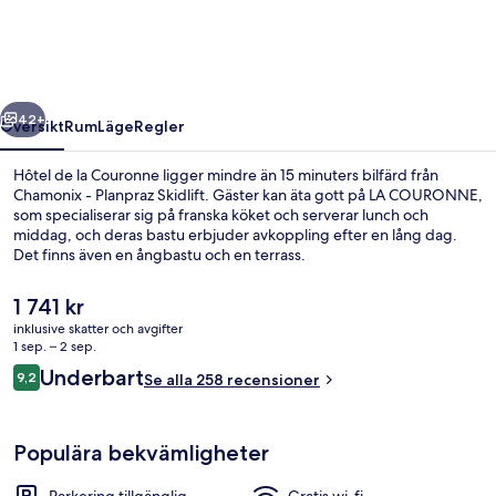
Couronne
regående
Nästa
42+
Översikt
Rum
Läge
Regler
Hôtel de la Couronne ligger mindre än 15 minuters bilfärd från
Chamonix - Planpraz Skidlift. Gäster kan äta gott på LA COURONNE,
som specialiserar sig på franska köket och serverar lunch och
middag, och deras bastu erbjuder avkoppling efter en lång dag.
Det finns även en ångbastu och en terrass.
Det
1 741 kr
nuvarande
inklusive skatter och avgifter
priset
1 sep. – 2 sep.
Spa
är
Recensioner
Underbart
9,2
Se alla 258 recensioner
1 741 kr
9,2 av 10,
Populära bekvämligheter