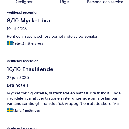
Renlighet
Läge
Personal och service
Recensioner
Verifierad recension
8/10 Mycket bra
19 juli 2026
Rent och fräscht och bra bemötande av personalen.
Peter, 2 nätters resa
Verifierad recension
10/10 Enastående
27 juni 2025
Bra hotell
Mycket trevlig vistelse, vi stannade en natt till. Bra frukost. Enda
nackdelen var att ventilationen inte fungerade om inte lampan
var tänd samtidigt, men det fick vi uppgift om att de skulle fixa.
Maria, 1 natts resa
Verifierad recension