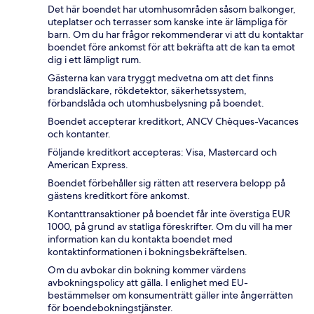
Det här boendet har utomhusområden såsom balkonger,
uteplatser och terrasser som kanske inte är lämpliga för
barn. Om du har frågor rekommenderar vi att du kontaktar
boendet före ankomst för att bekräfta att de kan ta emot
dig i ett lämpligt rum.
Gästerna kan vara tryggt medvetna om att det finns
brandsläckare, rökdetektor, säkerhetssystem,
förbandslåda och utomhusbelysning på boendet.
Boendet accepterar kreditkort, ANCV Chèques-Vacances
och kontanter.
Följande kreditkort accepteras: Visa, Mastercard och
American Express.
Boendet förbehåller sig rätten att reservera belopp på
gästens kreditkort före ankomst.
Kontanttransaktioner på boendet får inte överstiga EUR
1000, på grund av statliga föreskrifter. Om du vill ha mer
information kan du kontakta boendet med
kontaktinformationen i bokningsbekräftelsen.
Om du avbokar din bokning kommer värdens
avbokningspolicy att gälla. I enlighet med EU-
bestämmelser om konsumenträtt gäller inte ångerrätten
för boendebokningstjänster.