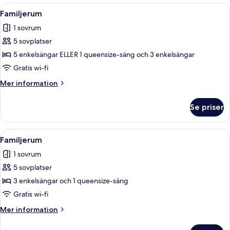
Öppna
Ett sovrum med en stor säng, ett skrivb
3
Familjerum
alla
1 sovrum
foton
5 sovplatser
för
Familjerum
5 enkelsängar ELLER 1 queensize-säng och 3 enkelsängar
Gratis wi-fi
Mer
Mer information
information
om
Se priser
Familjerum
Öppna
Ett hotellrum med en vit säng, turkos
3
Familjerum
alla
1 sovrum
foton
5 sovplatser
för
Familjerum
3 enkelsängar och 1 queensize-säng
Gratis wi-fi
Mer
Mer information
information
om