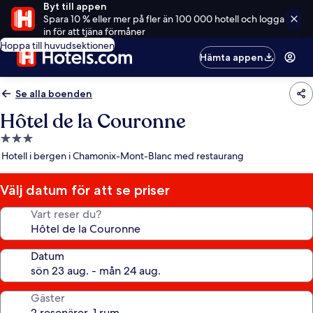
Byt till appen
Spara 10 % eller mer på fler än 100 000 hotell och logga
in för att tjäna förmåner
Hoppa till huvudsektionen
Hämta appen
Se alla boenden
Hôtel de la Couronne
3.0-
stjärnigt
Hotell i bergen i Chamonix-Mont-Blanc med restaurang
boende
Välj datum för att se priser
Vart reser du?
Datum
Gäster