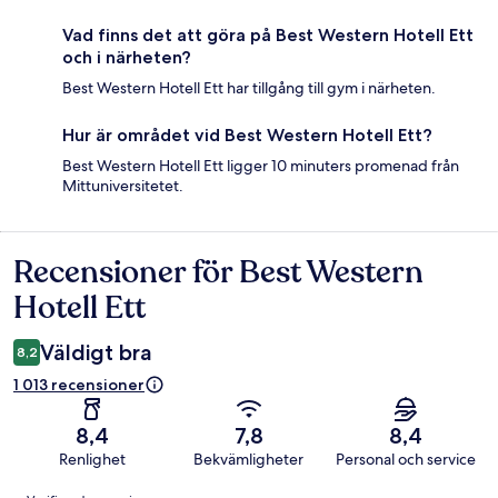
Vad finns det att göra på Best Western Hotell Ett
och i närheten?
Best Western Hotell Ett har tillgång till gym i närheten.
Hur är området vid Best Western Hotell Ett?
Best Western Hotell Ett ligger 10 minuters promenad från
Mittuniversitetet.
Recensioner för Best Western
Recensioner
Hotell Ett
Väldigt bra
8,2
1 013 recensioner
8,4
7,8
8,4
Renlighet
Bekvämligheter
Personal och service
Recensioner