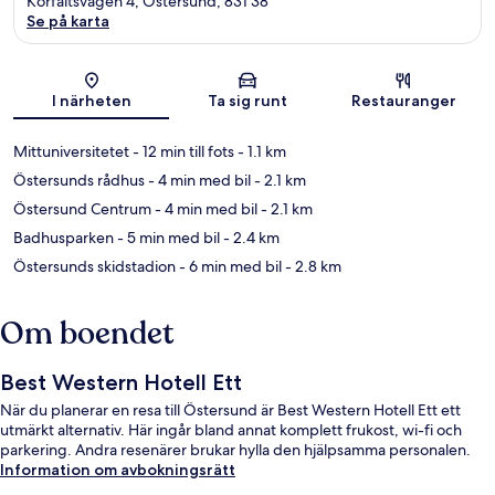
Korfaltsvagen 4, Östersund, 831 38
Se på karta
Karta
I närheten
Ta sig runt
Restauranger
Mittuniversitetet
- 12 min till fots
- 1.1 km
Östersunds rådhus
- 4 min med bil
- 2.1 km
Östersund Centrum
- 4 min med bil
- 2.1 km
Badhusparken
- 5 min med bil
- 2.4 km
Östersunds skidstadion
- 6 min med bil
- 2.8 km
Om boendet
Best Western Hotell Ett
När du planerar en resa till Östersund är Best Western Hotell Ett ett
utmärkt alternativ. Här ingår bland annat komplett frukost, wi-fi och
parkering. Andra resenärer brukar hylla den hjälpsamma personalen.
Information om avbokningsrätt