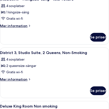
alla
Arrival
4 sovplatser
foton
1 kingsize-säng
för
Studiosvit
Gratis wi-fi
-
Mer
Mer information
1
information
om
kingsize-
Se priser
Studiosvit
säng
-
-
1
Öppna
Ett hotellrum med två sängar, ett skriv
4
icke-
kingsize-
District 3, Studio Suite, 2 Queens, Non-Smoking
alla
säng
rökare
4 sovplatser
-
foton
icke-
2 queensize-sängar
för
rökare
District
Gratis wi-fi
3,
Mer
Mer information
Studio
information
om
Suite,
Se priser
District
2
3,
Queens,
Studio
Öppna
Duntäcken, bäddmadrasser, värdeförv
5
Non-
Suite,
Deluxe King Room Non smoking