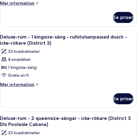
-
Mer
Mer information
icke-
information
rökare
om
Se priser
Deluxe-
-
rum
utsikt
-
Öppna
Ett modernt hotellrum med en stor sän
mot
8
icke-
Deluxe-rum - 1 kingsize-säng - rullstolsanpassad dusch -
alla
rökare
poolen
icke-rökare (District 3)
-
foton
(District
33 kvadratmeter
utsikt
för
3)
mot
4 sovplatser
Deluxe-
poolen
1 kingsize-säng
rum
(District
3)
-
Gratis wi-fi
1
Mer
Mer information
kingsize-
information
om
säng
Se priser
Deluxe-
-
rum
rullstolsanpassad
-
Öppna
Ett modernt utomhusområde med lounge
6
dusch
1
Deluxe-rum - 2 queensize-sängar - icke-rökare (District 3
alla
kingsize-
-
Dlx Poolside Cabana)
säng
foton
icke-
33 kvadratmeter
-
för