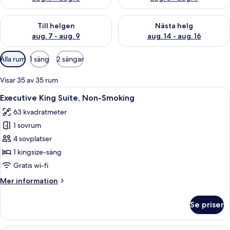
Kontrollera tillgängligheten för den här helgen aug. 7 - aug. 9
Kontrollera tillgängligheten fö
Till helgen
Nästa helg
aug. 7 - aug. 9
aug. 14 - aug. 16
Tillgängliga
Alla rum
1 säng
2 sängar
filter
för
Visar 35 av 35 rum
rum
Öppna
Ett modernt hotellrum med en soffa, et
7
Executive King Suite, Non-Smoking
alla
63 kvadratmeter
foton
1 sovrum
för
Executive
4 sovplatser
King
1 kingsize-säng
Suite,
Gratis wi-fi
Non-
Mer
Mer information
Smoking
information
om
Se priser
Executive
King
Suite,