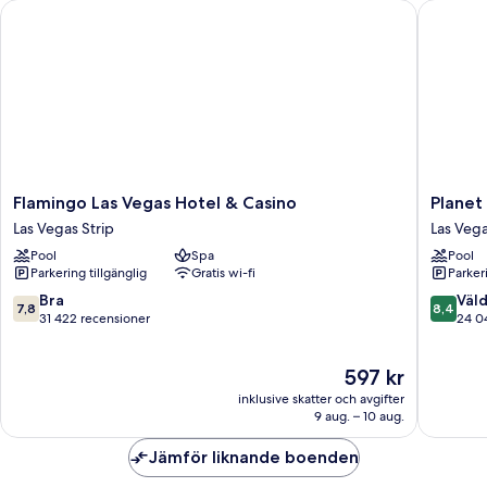
Flamingo Las Vegas Hotel & Casino
Planet H
smoking
Flamingo
Planet
Flamingo Las Vegas Hotel & Casino
Planet
Las
Hollywo
Las Vegas Strip
Las Vega
Vegas
Resort
Pool
Spa
Pool
Hotel
&
Parkering tillgänglig
Gratis wi-fi
Parkeri
&
Casino
Casino
Las
7.8
8.4
Bra
Väld
7,8
8,4
Las
Vegas
av
av
31 422 recensioner
24 0
Vegas
Strip
10,
10,
Strip
Bra,
Väldigt
Priset
597 kr
31 422 recensioner
bra,
är
24 040 
inklusive skatter och avgifter
597 kr
9 aug. – 10 aug.
Jämför liknande boenden