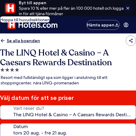
Byt till appen
Spara 10 % eller mer på fler än 100 000 hotell och logga
in för att tjäna förmåner
Hoppa till huvudsektionen
Hämta appen
Se alla boenden
The LINQ Hotel & Casino – A
Caesars Rewards Destination
4.0-
stjärnigt
Resort med fullständigt spa som ligger i anslutning till ett
boende
shoppingcenter, nära LINQ-promenaden
Välj datum för att se priser
Vart reser du?
Datum