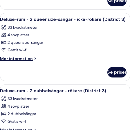
Se priser
Deluxe-
-
rum
icke-
-
Öppna
Ett hotellrum med två sängar, ett skri
rökare
5
2
Deluxe-rum - 2 queensize-sängar - icke-rökare (District 3)
alla
dubbelsängar
(District
33 kvadratmeter
-
foton
3)
icke-
4 sovplatser
för
rökare
Deluxe-
2 queensize-sängar
(District
rum
3)
Gratis wi-fi
-
Mer
Mer information
2
information
queensize-
om
Se priser
Deluxe-
sängar
rum
-
-
Öppna
Ett hotellrum med två sängar, ett skri
icke-
5
2
Deluxe-rum - 2 dubbelsängar - rökare (District 3)
alla
queensize-
rökare
33 kvadratmeter
sängar
foton
(District
-
4 sovplatser
för
3)
icke-
Deluxe-
2 dubbelsängar
rökare
rum
(District
Gratis wi-fi
3)
-
Mer