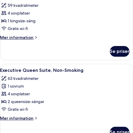
alla
sängar
59 kvadratmeter
-
foton
icke-
4 sovplatser
för
rökare
Deluxe
1 kingsize-säng
King
Gratis wi-fi
Suite,
Mer
Mer information
Non
information
Smoking
om
Se priser
Deluxe
King
Suite,
Öppna
Ett modernt hotellrum med en soffa, et
6
Non
Executive Queen Suite, Non-Smoking
alla
Smoking
63 kvadratmeter
foton
1 sovrum
för
Executive
4 sovplatser
Queen
2 queensize-sängar
Suite,
Gratis wi-fi
Non-
Mer
Mer information
Smoking
information
om
Se priser