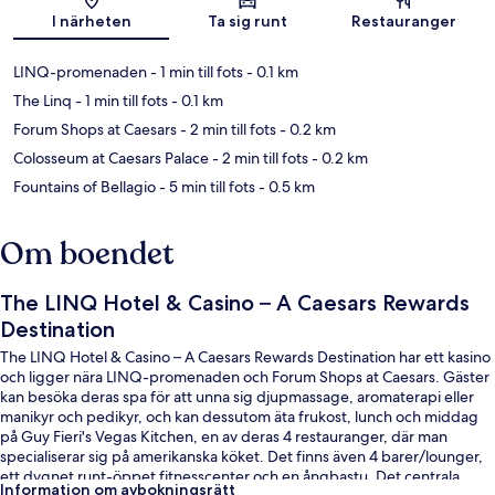
Karta
I närheten
Ta sig runt
Restauranger
LINQ-promenaden
- 1 min till fots
- 0.1 km
The Linq
- 1 min till fots
- 0.1 km
Forum Shops at Caesars
- 2 min till fots
- 0.2 km
Colosseum at Caesars Palace
- 2 min till fots
- 0.2 km
Fountains of Bellagio
- 5 min till fots
- 0.5 km
Om boendet
The LINQ Hotel & Casino – A Caesars Rewards
Destination
The LINQ Hotel & Casino – A Caesars Rewards Destination har ett kasino
och ligger nära LINQ-promenaden och Forum Shops at Caesars. Gäster
kan besöka deras spa för att unna sig djupmassage, aromaterapi eller
manikyr och pedikyr, och kan dessutom äta frukost, lunch och middag
på Guy Fieri's Vegas Kitchen, en av deras 4 restauranger, där man
specialiserar sig på amerikanska köket. Det finns även 4 barer/lounger,
ett dygnet runt-öppet fitnesscenter och en ångbastu. Det centrala
Information om avbokningsrätt