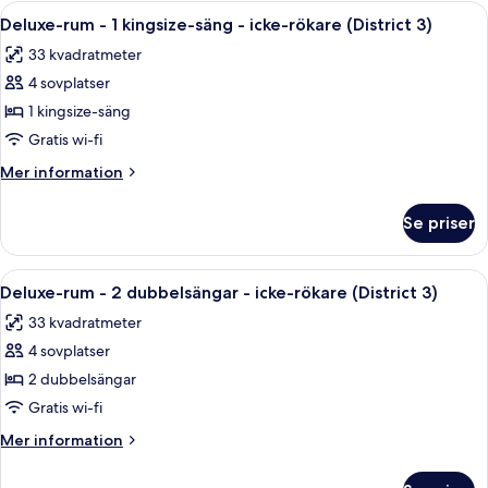
Studio
Öppna
Ett modernt hotellrum med en stor sän
7
In,
Suite,
Deluxe-rum - 1 kingsize-säng - icke-rökare (District 3)
alla
2
Non-
33 kvadratmeter
Queens,
foton
Smoking
Mobility
4 sovplatser
för
Roll-
Deluxe-
1 kingsize-säng
In,
rum
Non-
Gratis wi-fi
Smoking
-
Mer
Mer information
1
information
kingsize-
om
Se priser
Deluxe-
säng
rum
-
-
Öppna
Ett hotellrum med två sängar, ett skri
icke-
7
1
Deluxe-rum - 2 dubbelsängar - icke-rökare (District 3)
alla
kingsize-
rökare
33 kvadratmeter
säng
foton
(District
-
4 sovplatser
för
3)
icke-
Deluxe-
2 dubbelsängar
rökare
rum
(District
Gratis wi-fi
3)
-
Mer
Mer information
2
information
dubbelsängar
om