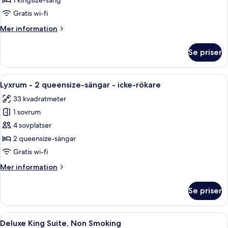
Lyxrum
1 kingsize-säng
-
-
utsikt
Gratis wi-fi
mot
1
Mer
Mer information
staden
kingsize-
information
säng
om
Se priser
Lyxrum
-
-
icke-
1
Öppna
Ett hotellrum med två sängar, ett skri
rökare
6
kingsize-
Lyxrum - 2 queensize-sängar - icke-rökare
alla
säng
33 kvadratmeter
-
foton
icke-
1 sovrum
för
rökare
Lyxrum
4 sovplatser
-
2 queensize-sängar
2
Gratis wi-fi
queensize-
Mer
Mer information
sängar
information
-
om
Se priser
Lyxrum
icke-
-
rökare
2
Öppna
Ett modernt hotellrum med en grå soffa
7
queensize-
Deluxe King Suite, Non Smoking