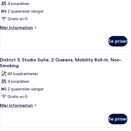
rökare
rullstolsanpassad
4 sovplatser
Deluxe-
dusch
(District
2 queensize-sängar
rum
-
3)
icke-
-
Gratis wi-fi
rökare
2
Mer
Mer information
(District
queensize-
information
3)
om
sängar
Se priser
Deluxe-
-
rum
icke-
-
Öppna
Ett hotellrum med två sängar, ett skri
6
rökare
2
District 3, Studio Suite, 2 Queens, Mobility Roll-In, Non-
alla
queensize-
(District
Smoking
sängar
foton
3
43 kvadratmeter
-
för
Dlx
icke-
4 sovplatser
District
rökare
Poolside
2 queensize-sängar
3,
(District
Cabana)
3
Studio
Gratis wi-fi
Dlx
Suite,
Mer
Mer information
Poolside
2
information
Cabana)
om
Queens,
Se priser
District
Mobility
3,
Roll-