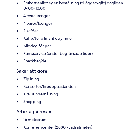
Frukost enligt egen beställning (tilläggsavgift) dagligen
07.00–13.00
4 restauranger
4 barer/lounger
2 kaféer
Kaffe/te i allmänt utrymme
Middag för par
Rumsservice (under begränsade tider)
Snackbar/deli
Saker att göra
Ziplining
Konserter/liveuppträdanden
Kvällsunderhållning
Shopping
Arbeta på resan
16 mötesrum
Konferenscenter (2880 kvadratmeter)