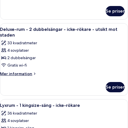
2
information
dubbelsängar
om
Se priser
Deluxe-
-
rum
rökare
-
Öppna
Ett hotellrum med en stor säng, en rund 
7
2
Deluxe-rum - 2 dubbelsängar - icke-rökare - utsikt mot
alla
dubbelsängar
staden
-
foton
33 kvadratmeter
rökare
för
4 sovplatser
Deluxe-
2 dubbelsängar
rum
-
Gratis wi-fi
2
Mer
Mer information
dubbelsängar
information
om
-
Se priser
Deluxe-
icke-
rum
rökare
-
Öppna
Ett hotellrum med en säng, ett skrivbor
6
-
2
Lyxrum - 1 kingsize-säng - icke-rökare
alla
dubbelsängar
utsikt
36 kvadratmeter
-
foton
mot
icke-
4 sovplatser
för
staden
rökare