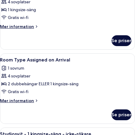
utsikt
4 sovplatser
för
3)
mot
District
1 kingsize-säng
poolen
3,
(District
Gratis wi-fi
3)
Executive
Mer
Mer information
King
information
Suite,
om
Se priser
District
Non-
3,
Smoking
Executive
Öppna
Ett hotell med flera våningar, ett sto
6
King
Room Type Assigned on Arrival
alla
Suite,
1 sovrum
Non-
foton
Smoking
4 sovplatser
för
Room
2 dubbelsängar ELLER 1 kingsize-säng
Type
Gratis wi-fi
Assigned
Mer
Mer information
on
information
Arrival
om
Se priser
Room
Type
Assigned
Öppna
Studiosvit - 1 kingsize-säng - icke-r
4
on
Studiosvit - 1 kingsize-säng - icke-rökare