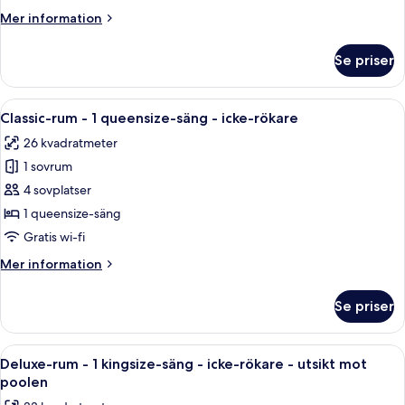
-
Mer
Mer information
1
information
kingsize-
om
Se priser
Deluxe-
säng
rum
-
-
Öppna
Ett hotellrum med en stor säng, ett s
icke-
5
1
Classic-rum - 1 queensize-säng - icke-rökare
alla
kingsize-
rökare
26 kvadratmeter
säng
foton
(Strip
-
1 sovrum
för
View)
icke-
Classic-
4 sovplatser
rökare
rum
(Strip
1 queensize-säng
View)
-
Gratis wi-fi
1
Mer
Mer information
queensize-
information
säng
om
Se priser
Classic-
-
rum
icke-
-
Öppna
Ett modernt hotellrum med en stor sän
rökare
7
1
Deluxe-rum - 1 kingsize-säng - icke-rökare - utsikt mot
alla
queensize-
poolen
säng
foton