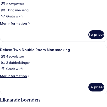
alla
2
Smoking
2 sovplatser
Queens,
foton
Non-
1 kingsize-säng
för
Smoking
Deluxe
Gratis wi-fi
King
Mer
Mer information
Room
information
om
Non
Se priser
Deluxe
smoking
King
Room
Öppna
Dusch, lyxtoalettartiklar, hårtork oc
1
Non
Deluxe Two Double Room Non smoking
alla
smoking
4 sovplatser
foton
2 dubbelsängar
för
Deluxe
Gratis wi-fi
Two
Mer
Mer information
Double
information
om
Room
Se priser
Deluxe
Non
Two
smoking
Double
Liknande boenden
Room
Non