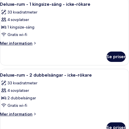
Öppna
Ett modernt hotellrum med en stor säng
10
Non-
Deluxe-rum - 1 kingsize-säng - icke-rökare
alla
Smoking
33 kvadratmeter
foton
4 sovplatser
för
Deluxe-
1 kingsize-säng
rum
Gratis wi-fi
-
Mer
Mer information
1
information
kingsize-
om
Se priser
Deluxe-
säng
rum
-
-
Öppna
Ett hotellrum med två sängar, ett skri
icke-
6
1
Deluxe-rum - 2 dubbelsängar - icke-rökare
alla
kingsize-
rökare
33 kvadratmeter
säng
foton
-
4 sovplatser
för
icke-
Deluxe-
2 dubbelsängar
rökare
rum
Gratis wi-fi
-
Mer
Mer information
2
information
dubbelsängar
om
Se priser