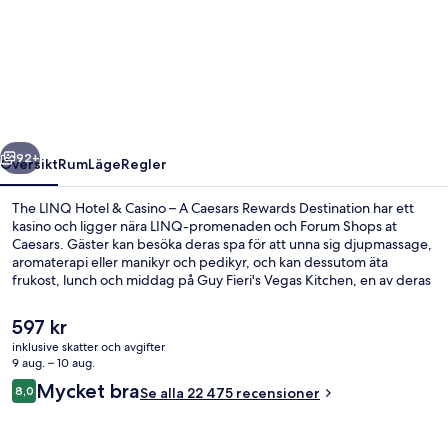
LINQ
Hotel
&
Casino
–
regående
Nästa
A
92+
Översikt
Rum
Läge
Regler
Caesars
The LINQ Hotel & Casino – A Caesars Rewards Destination har ett
Rewards
kasino och ligger nära LINQ-promenaden och Forum Shops at
Caesars. Gäster kan besöka deras spa för att unna sig djupmassage,
Destination
aromaterapi eller manikyr och pedikyr, och kan dessutom äta
frukost, lunch och middag på Guy Fieri's Vegas Kitchen, en av deras
4 restauranger, där man specialiserar sig på amerikanska köket. Det
finns även 4 barer/lounger, ett dygnet runt-öppet fitnesscenter och
Det
597 kr
en ångbastu. Det centrala läget och närheten till områdets
nuvarande
inklusive skatter och avgifter
sevärdheter brukar uppskattas av våra resenärer. Kollektivtrafik
priset
9 aug. – 10 aug.
finns i närheten. Till Harrah’s and The LINQ Station tar det 6 minuter
En säsongsöppen utomhuspool, cabanor
är
Recensioner
att gå och till Flamingo - Caesars Palace Monorail Station är det 8
Mycket bra
8,0
Se alla 22 475 recensioner
597 kr
8,0 av 10,
minuter.