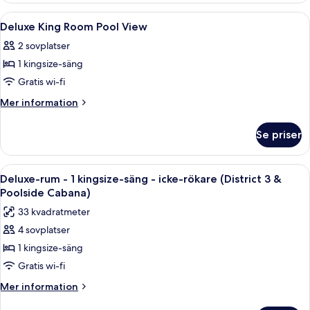
icke-
-
Öppna
Duntäcken, bäddmadrasser, värdeförv
4
rökare
2
Deluxe King Room Pool View
alla
queensize-
-
2 sovplatser
sängar
foton
utsikt
-
1 kingsize-säng
för
mot
icke-
Deluxe
Gratis wi-fi
rökare
poolen
King
-
Mer
Mer information
utsikt
Room
information
mot
om
Pool
Se priser
poolen
Deluxe
View
King
Room
Öppna
Ett modernt hotellrum med en stor sän
9
Pool
Deluxe-rum - 1 kingsize-säng - icke-rökare (District 3 &
alla
View
Poolside Cabana)
foton
33 kvadratmeter
för
4 sovplatser
Deluxe-
1 kingsize-säng
rum
-
Gratis wi-fi
1
Mer
Mer information
kingsize-
information