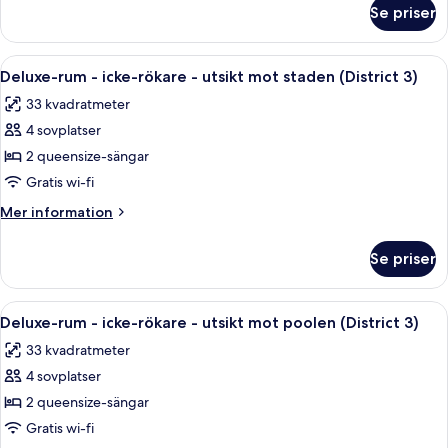
om
säng
Se priser
Deluxe-
-
rum
icke-
-
Öppna
Ett hotellrum med två sängar, ett skri
6
rökare
1
Deluxe-rum - icke-rökare - utsikt mot staden (District 3)
alla
kingsize-
(District
33 kvadratmeter
säng
foton
3
-
4 sovplatser
för
&
icke-
Deluxe-
2 queensize-sängar
rökare
Poolside
rum
(District
Gratis wi-fi
Cabana)
3
-
Mer
Mer information
&
icke-
information
Poolside
rökare
om
Cabana)
Se priser
Deluxe-
-
rum
utsikt
-
Öppna
Ett hotellrum med två sängar, ett skri
mot
6
icke-
Deluxe-rum - icke-rökare - utsikt mot poolen (District 3)
alla
rökare
staden
33 kvadratmeter
-
foton
(District
utsikt
4 sovplatser
för
3)
mot
Deluxe-
2 queensize-sängar
staden
rum
(District
Gratis wi-fi
3)