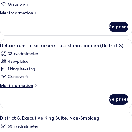
rum
3)
Gratis wi-fi
-
Mer
Mer information
icke-
information
rökare
om
Se priser
Deluxe-
-
rum
utsikt
-
Öppna
Ett modernt hotellrum med en stor sän
mot
6
icke-
Deluxe-rum - icke-rökare - utsikt mot poolen (District 3)
alla
rökare
staden
33 kvadratmeter
-
foton
(District
utsikt
4 sovplatser
för
3)
mot
Deluxe-
1 kingsize-säng
staden
rum
(District
Gratis wi-fi
3)
-
Mer
Mer information
icke-
information
rökare
om
Se priser
Deluxe-
-
rum
utsikt
-
Öppna
Ett hotellrum med en stor säng, ett sk
mot
6
icke-
District 3, Executive King Suite, Non-Smoking
alla
rökare
poolen
63 kvadratmeter
-
foton
(District