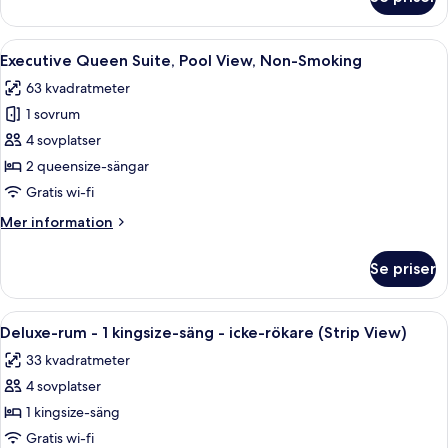
Executive
Queen
Suite,
Öppna
Ett modernt hotellrum med en soffa, et
7
Non-
Executive Queen Suite, Pool View, Non-Smoking
alla
Smoking
63 kvadratmeter
foton
1 sovrum
för
Executive
4 sovplatser
Queen
2 queensize-sängar
Suite,
Gratis wi-fi
Pool
Mer
Mer information
View,
information
Non-
om
Se priser
Executive
Smoking
Queen
Suite,
Öppna
Ett hotellrum med en stor säng, en sit
8
Pool
Deluxe-rum - 1 kingsize-säng - icke-rökare (Strip View)
alla
View,
33 kvadratmeter
Non-
foton
Smoking
4 sovplatser
för
Deluxe-
1 kingsize-säng
rum
Gratis wi-fi