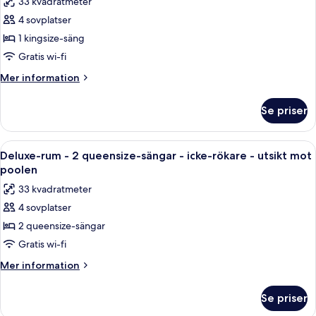
33 kvadratmeter
-
för
icke-
4 sovplatser
Deluxe-
rökare
1 kingsize-säng
rum
-
Gratis wi-fi
1
Mer
Mer information
kingsize-
information
om
säng
Se priser
Deluxe-
-
rum
icke-
-
Öppna
Ett hotellrum med två sängar, ett skri
9
rökare
1
Deluxe-rum - 2 queensize-sängar - icke-rökare - utsikt mot
alla
kingsize-
-
poolen
säng
foton
utsikt
33 kvadratmeter
-
för
mot
icke-
4 sovplatser
Deluxe-
rökare
poolen
2 queensize-sängar
rum
-
utsikt
-
Gratis wi-fi
mot
2
Mer
Mer information
poolen
queensize-
information
om
sängar
Se priser
Deluxe-
-
rum