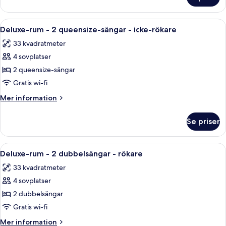
Deluxe-
-
rum
icke-
-
Öppna
Ett hotellrum med två sängar, ett skriv
rökare
7
2
Deluxe-rum - 2 queensize-sängar - icke-rökare
alla
dubbelsängar
33 kvadratmeter
-
foton
icke-
4 sovplatser
för
rökare
Deluxe-
2 queensize-sängar
rum
Gratis wi-fi
-
Mer
Mer information
2
information
queensize-
om
Se priser
Deluxe-
sängar
rum
-
-
Öppna
Ett hotellrum med två sängar, ett skri
icke-
8
2
Deluxe-rum - 2 dubbelsängar - rökare
alla
queensize-
rökare
33 kvadratmeter
sängar
foton
-
4 sovplatser
för
icke-
Deluxe-
2 dubbelsängar
rökare
rum
Gratis wi-fi
-
Mer
Mer information