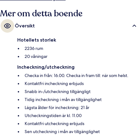
läget och närheten till områdets sevärdheter brukar uppskattas av våra
resenärer. Kollektivtrafik finns i närheten. Till Harrah’s and The LINQ
Mer om detta boende
Station tar det 6 minuter att gå och till Flamingo - Caesars Palace
Monorail Station är det 8 minuter.
Översikt
Hotellets storlek
2236 rum
20 våningar
Incheckning/utcheckning
Checka in från: 16.00. Checka in fram till: när som helst.
Kontaktfri incheckning erbjuds
Snabb in-/utcheckning tillgängligt
Tidig incheckning i mån av tillgänglighet
Lägsta ålder för incheckning: 21 år
Utcheckningstiden är kl. 11.00
Kontaktfri utcheckning erbjuds
Sen utcheckning i mån av tillgänglighet