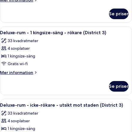
Mer information
2
information
dubbelsängar
om
Se priser
Deluxe-
-
rum
rökare
-
Öppna
Ett modernt hotellrum med en stor sän
(District
7
2
Deluxe-rum - 1 kingsize-säng - rökare (District 3)
alla
dubbelsängar
3)
33 kvadratmeter
-
foton
rökare
4 sovplatser
för
(District
Deluxe-
1 kingsize-säng
3)
rum
Gratis wi-fi
-
Mer
Mer information
1
information
kingsize-
om
Se priser
Deluxe-
säng
rum
-
-
Öppna
Ett modernt hotellrum med en stor sän
rökare
7
1
Deluxe-rum - icke-rökare - utsikt mot staden (District 3)
alla
kingsize-
(District
33 kvadratmeter
säng
foton
3)
-
4 sovplatser
för
rökare
Deluxe-
1 kingsize-säng
(District