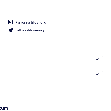
 Sängtillbehör av högsta kvalitet och minibar
Parkering tillgänglig
Luftkonditionering
atum