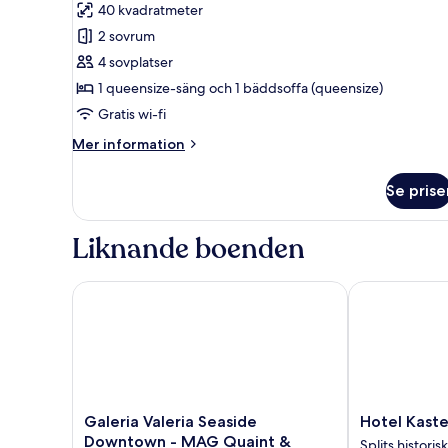
40 kvadratmeter
Deluxe
2 sovrum
4 sovplatser
1 queensize-säng och 1 bäddsoffa (queensize)
Gratis wi-fi
Mer
Mer information
information
om
Se prise
Svit
Deluxe
Liknande boenden
Galeria Valeria Seaside Downtown - MAG Quaint & 
Hotel Kastel 
Galeria
Hotel
Galeria Valeria Seaside
Hotel Kaste
Valeria
Kastel
Downtown - MAG Quaint &
Splits histori