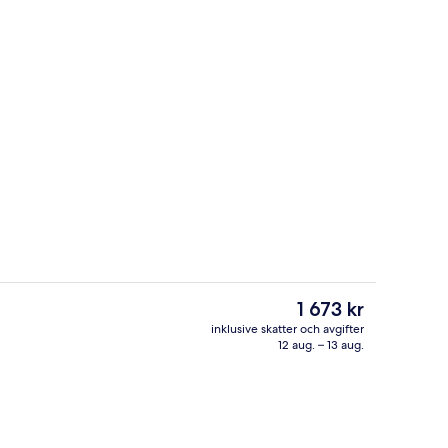
Restaurang
Det
1 673 kr
nuvarande
inklusive skatter och avgifter
priset
12 aug. – 13 aug.
| Vardagsrum | LCD-tv
Deluxe dubbelrum - havsutsikt | Sängt
är
1 673 kr