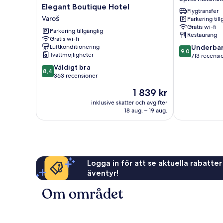
Seaside
1700
Elegant Boutique Hotel
Flygtransfer
Downtown
Splits
Varoš
Parkering till
-
historiska
Gratis wi-fi
MAG
stadskärna
Parkering tillgänglig
Restaurang
Quaint
Gratis wi-fi
9.0
Luftkonditionering
Underbar
&
9,0
Tvättmöjligheter
av
713 recensi
Elegant
10,
Boutique
8.4
Väldigt bra
8,4
Underbart,
Hotel
av
363 recensioner
713 recension
Varoš
10,
Priset
1 839 kr
Väldigt
är
bra,
inklusive skatter och avgifter
1 839 kr
18 aug. – 19 aug.
363 recensioner
Logga in för att se aktuella rabatter
äventyr!
Om området