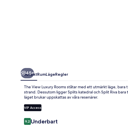
45+
Översikt
Rum
Läge
Regler
The View Luxury Rooms ståtar med ett utmärkt läge, bara t
strand. Dessutom ligger Splits katedral och Split Riva ba
läget brukar uppskattas av våra resenärer.
VIP Access
Recensioner
Underbart
9,2
9,2 av 10,