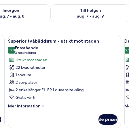
llgängligheten för imorgon aug. 7 - aug. 8
Kontrollera tillgängligheten för den h
Imorgon
Till helgen
ug. 7 - aug. 8
aug. 7 - aug. 9
stor säng, ett skrivbord med en stol, en TV som är monterad på väggen och
Öppna
Ett hotellrum med en stor säng, ett sk
Ö
5
Superior tvåbäddsrum - utsikt mot staden
De
alla
al
Enastående
foton
10,0
f
9,
10,0 av 10
(3 recensioner)
3 recensioner
för
f
Utsikt mot staden
Superior
D
22 kvadratmeter
tvåbäddsrum
d
1 sovrum
-
-
2 sovplatser
utsikt
h
2 enkelsängar ELLER 1 queensize-säng
mot
staden
Gratis wi-fi
Mer
M
Mer information
Me
information
in
om
o
r
Se priser
Superior
De
tvåbäddsrum
du