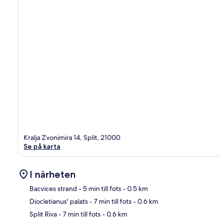
Kralja Zvonimira 14, Split, 21000
Se på karta
I närheten
Bacvices strand
- 5 min till fots
- 0.5 km
Diocletianus' palats
- 7 min till fots
- 0.6 km
Kar
Split Riva
- 7 min till fots
- 0.6 km