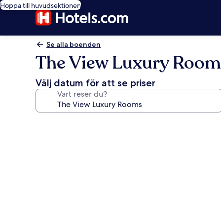
Hoppa till huvudsektionen
Se alla boenden
The View Luxury Room
Välj datum för att se priser
Vart reser du?
Fotogalleri
för
The
View
Luxury
Rooms