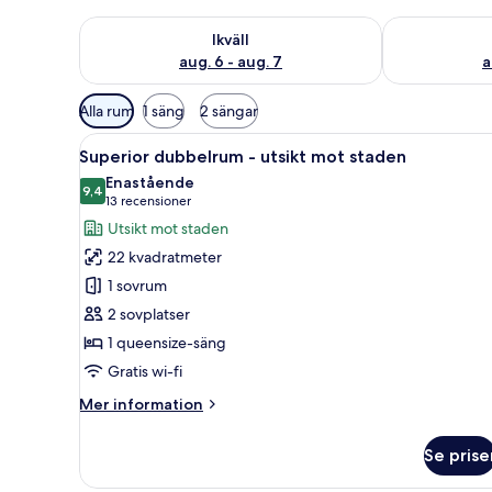
Kontrollera tillgängligheten för ikväll aug. 6 - aug. 7
Kontrollera ti
Ikväll
aug. 6 - aug. 7
a
Tillgängliga
Alla rum
1 säng
2 sängar
filter
Öppna
Ett modernt hotellrum med en 
för
7
Superior dubbelrum - utsikt mot staden
alla
rum
Enastående
foton
9,4
9,4 av 10
(13 recensioner)
13 recensioner
för
Utsikt mot staden
Superior
22 kvadratmeter
dubbelrum
1 sovrum
-
2 sovplatser
utsikt
1 queensize-säng
mot
staden
Gratis wi-fi
Mer
Mer information
information
om
Se prise
Superior
dubbelrum