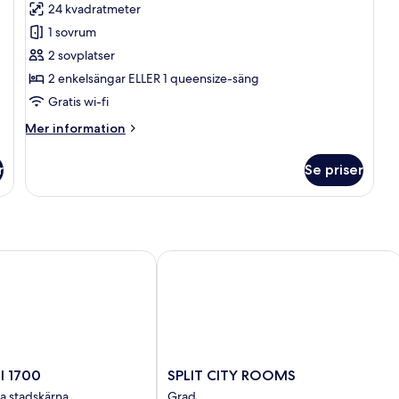
24 kvadratmeter
Double
1 sovrum
or
2 sovplatser
Twin
2 enkelsängar ELLER 1 queensize-säng
Room,
Sea
Gratis wi-fi
View
Mer
Mer information
information
om
r
Se priser
Superior
Double
or
Twin
Room,
Sea
Elegant Boutique Hotel
1700
SPLIT CITY ROOMS
View
SPLIT
l 1700
SPLIT CITY ROOMS
CITY
ska stadskärna
Grad