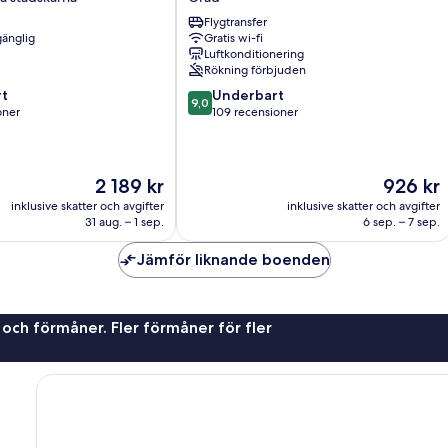
ROOMS
Flygtransfer
Grad
gänglig
Gratis wi-fi
Luftkonditionering
Rökning förbjuden
9.0
t
Underbart
9,0
av
oner
109 recensioner
10,
Underbart,
er
109 recensioner
Priset
Priset
2 189 kr
926 kr
är
är
inklusive skatter och avgifter
inklusive skatter och avgifter
2 189 kr
926 kr
31 aug. – 1 sep.
6 sep. – 7 sep.
Jämför liknande boenden
 och förmåner. Fler förmåner för fler