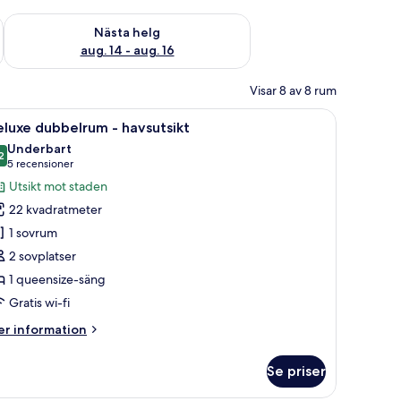
är helgen aug. 7 - aug. 9
Kontrollera tillgängligheten för nästa helg aug. 14 - aug. 16
Nästa helg
aug. 14 - aug. 16
Visar 8 av 8 rum
 en garderob.
rivbord med en stol, en TV och utsikt över staden.
ppna
Utsikt från rummet
10
luxe dubbelrum - havsutsikt
la
Underbart
oton
2
9,2 av 10
(5 recensioner)
5 recensioner
ör
Utsikt mot staden
eluxe
22 kvadratmeter
ubbelrum
1 sovrum
2 sovplatser
avsutsikt
1 queensize-säng
Gratis wi-fi
er
r information
formation
m
Se priser
luxe
bbelrum