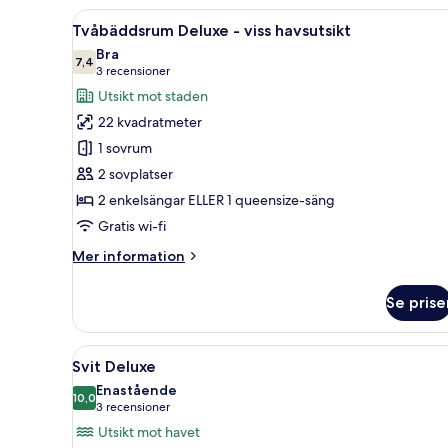
-
Öppna
Ett hotellrum med två sängar, 
8
utsikt
Tvåbäddsrum Deluxe - viss havsutsikt
alla
mot
Bra
staden
foton
7,4
7,4 av 10
(3 recensioner)
3 recensioner
för
Utsikt mot staden
Tvåbäddsrum
22 kvadratmeter
Deluxe
1 sovrum
-
2 sovplatser
viss
2 enkelsängar ELLER 1 queensize-säng
havsutsikt
Gratis wi-fi
Mer
Mer information
information
om
Se prise
Tvåbäddsrum
Deluxe
-
Öppna
Utsikt från rummet
6
viss
Svit Deluxe
alla
havsutsikt
Enastående
foton
10,0
10,0 av 10
(3 recensioner)
3 recensioner
för
Utsikt mot havet
Svit