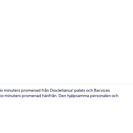
Exteriör
io minuters promenad från Diocletianus' palats och Bacvices
ra tio minuters promenad härifrån. Den hjälpsamma personalen och
Svit Deluxe 