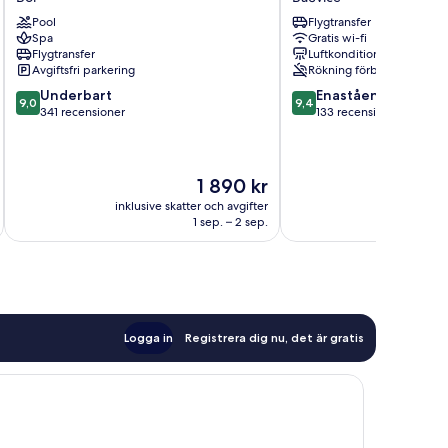
Bol
Suites
Pool
Flygtransfer
Bačvice
Spa
Gratis wi-fi
Flygtransfer
Luftkonditionering
Avgiftsfri parkering
Rökning förbjuden
9.0
9.4
Underbart
Enastående
9,0
9,4
av
av
341 recensioner
133 recensioner
10,
10,
Underbart,
Enastående,
341 recensioner
133 recensioner
Priset
1 890 kr
är
inklusive skatter och avgifter
inklusive s
1 890 kr
1 sep. – 2 sep.
Logga in
Registrera dig nu, det är gratis