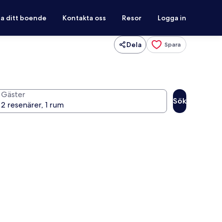
ra ditt boende
Kontakta oss
Resor
Logga in
Dela
Spara
Gäster
Sök