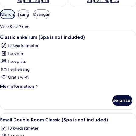
aug. 14 - aug. 16
aug. 21 - aug. 23
Tillgängliga
Alla rum
1 säng
2 sängar
filter
för
Visar 9 av 9 rum
rum
Öppna
Ett hotellrum med en säng, en stol, et
5
Classic enkelrum (Spa is not included)
alla
12 kvadratmeter
foton
1 sovrum
för
Classic
1 sovplats
enkelrum
1 enkelsäng
(Spa
Gratis wi-fi
is
Mer
Mer information
not
information
included)
om
Se priser
Classic
enkelrum
(Spa
Öppna
En snyggt bäddad säng med vita och b
8
is
Small Double Room Classic (Spa is not included)
alla
not
13 kvadratmeter
included)
foton