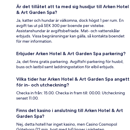
Är det tillåtet att ta med sig husdjur till Arken Hotel
& Art Garden Spa?
Ja, katter och hundar är välkomna, dock högst 1 per rum. En
avgift tas ut på SEK 300 per boende per vistelse.
Assistanshundar är avgiftsbefriade. Mat- och vattenskålar
erbjuds. Vissa begränsningar kan gälla, så kontakta boendet
för mer information.
Erbjuder Arken Hotel & Art Garden Spa parkering?
Ja, det finns gratis parkering. Avgiftsfri parkering för husbil,
buss och lastbil samt laddningsstation för elbil erbjuds.
Vilka tider har Arken Hotel & Art Garden Spa angett
för in- och utcheckning?
Checka in från: 15.00. Checka in fram till: 00.00. Utcheckning
senast 11.00.
Finns det kasino i anslutning till Arken Hotel & Art
Garden Spa?
Nej, detta hotell har inget kasino, men Casino Cosmopol
Göteborg (12 min. bort med bil) ligger i närheten.