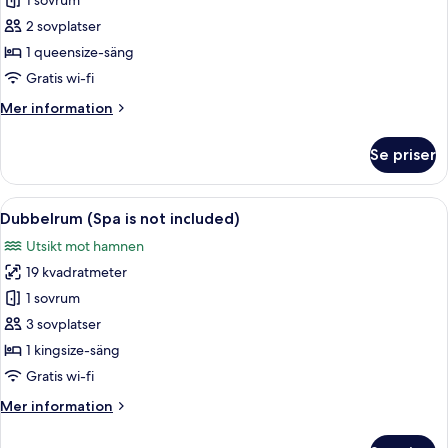
1 sovrum
för
Small
2 sovplatser
Double
1 queensize-säng
Room
Gratis wi-fi
Classic
Mer
Mer information
(Spa
information
is
om
Se priser
Small
not
Double
included)
Room
Öppna
Ett hotellrum med två sängar, ett skriv
6
Classic
Dubbelrum (Spa is not included)
alla
(Spa
Utsikt mot hamnen
is
foton
not
19 kvadratmeter
för
included)
Dubbelrum
1 sovrum
(Spa
3 sovplatser
is
1 kingsize-säng
not
Gratis wi-fi
included)
Mer
Mer information
information
om