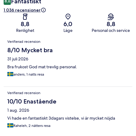
Fantastiskt
8,6
1 036 recensioner
8,8
6,0
8,8
Renlighet
Läge
Personal och service
Recensioner
Verifierad recension
8/10 Mycket bra
31 juli 2026
Bra frukost God mat trevlig personal.
anders, 1 natts resa
Verifierad recension
10/10 Enastående
1 aug. 2026
Vi hade en fantastiskt 3dagars vistelse, vi är mycket nöjda
Raheleh, 2 nätters resa