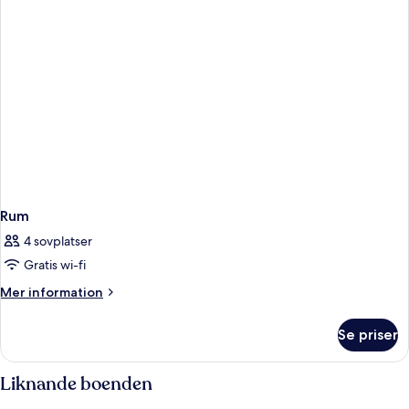
Rum
4 sovplatser
Gratis wi-fi
Mer
Mer information
information
om
Se priser
Rum
Liknande boenden