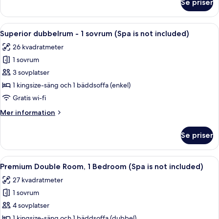
Se priser
Dubbelrum
(Spa
is
Öppna
Ett rum med ett träbord, en stol, en 
5
not
Superior dubbelrum - 1 sovrum (Spa is not included)
alla
included)
26 kvadratmeter
foton
1 sovrum
för
Superior
3 sovplatser
dubbelrum
1 kingsize-säng och 1 bäddsoffa (enkel)
-
Gratis wi-fi
1
Mer
Mer information
sovrum
information
(Spa
om
Se priser
Superior
is
dubbelrum
not
-
Öppna
En snyggt bäddad säng med vita och b
included)
7
1
Premium Double Room, 1 Bedroom (Spa is not included)
alla
sovrum
27 kvadratmeter
(Spa
foton
is
1 sovrum
för
not
Premium
4 sovplatser
included)
Double
1 kingsize-säng och 1 bäddsoffa (dubbel)