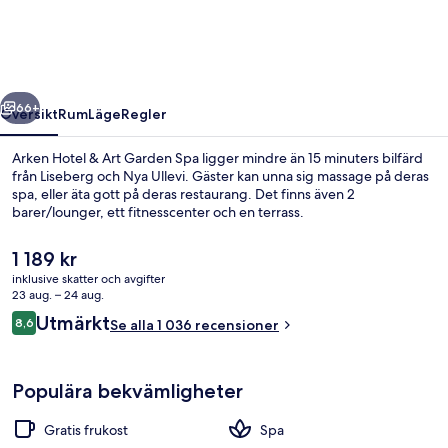
Art
Garden
Spa
regående
Nästa
66+
Översikt
Rum
Läge
Regler
Arken Hotel & Art Garden Spa ligger mindre än 15 minuters bilfärd
från Liseberg och Nya Ullevi. Gäster kan unna sig massage på deras
spa, eller äta gott på deras restaurang. Det finns även 2
barer/lounger, ett fitnesscenter och en terrass.
Det
1 189 kr
nuvarande
inklusive skatter och avgifter
priset
23 aug. – 24 aug.
är
Recensioner
Utmärkt
8,6
Pool inomhus/utomhus
Se alla 1 036 recensioner
1 189 kr
8,6 av 10,
Populära bekvämligheter
Gratis frukost
Spa