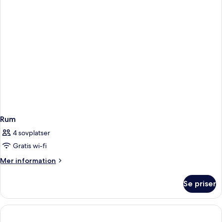
Cosy
(Spa
is
not
included)
Rum
4 sovplatser
Gratis wi-fi
Mer
Mer information
information
om
Se priser
Rum