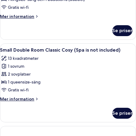
Room,
Gratis wi-fi
1
Mer
Mer information
Bedroom
information
(Spa
om
Se priser
Premium
is
Double
not
Room,
Öppna
Ett hotellrum med en säng, kuddar, e
included)
6
1
Small Double Room Classic Cosy (Spa is not included)
alla
Bedroom
13 kvadratmeter
(Spa
foton
is
1 sovrum
för
not
Small
2 sovplatser
included)
Double
1 queensize-säng
Room
Gratis wi-fi
Classic
Mer
Mer information
Cosy
information
(Spa
om
Se priser
Small
is
Double
not
Room
included)
Classic