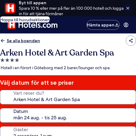
Byt till appen
Spara 10 % eller mer på fler än 100 000 hotell och logga
in för att tjäna förmåner
Hoppa till huvudsektionen
Hämta appen
Se alla boenden
Arken Hotel & Art Garden Spa
4.0-
stjärnigt
Hotell i en förort i Göteborg med 2 barer/lounger och spa
boende
Välj datum för att se priser
Vart reser du?
Datum
Gäster