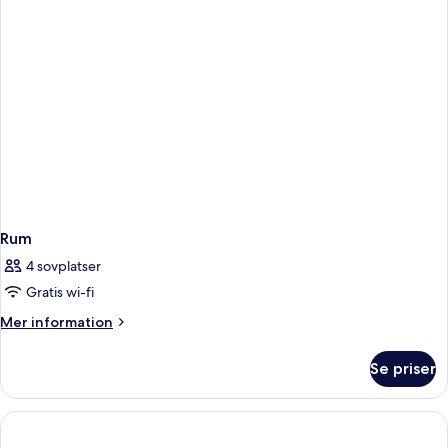
Rum
4 sovplatser
Gratis wi-fi
Mer
Mer information
information
om
Se priser
Rum