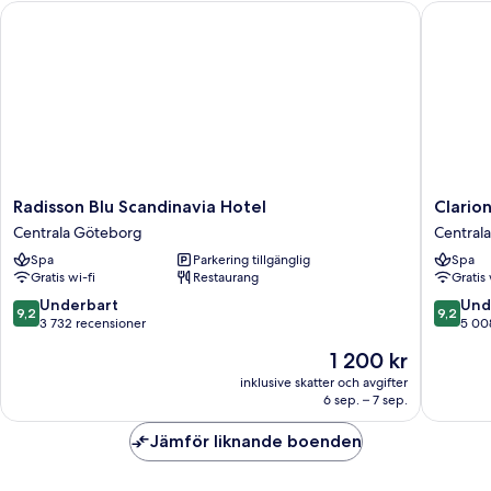
Radisson Blu Scandinavia Hotel
Clarion 
Radisson
Clarion
Radisson Blu Scandinavia Hotel
Clario
Blu
Hotel
Centrala Göteborg
Central
Scandinavia
Draken
Spa
Parkering tillgänglig
Spa
Hotel
Centrala
Gratis wi-fi
Restaurang
Gratis 
Centrala
Götebo
Göteborg
9.2
9.2
Underbart
Und
9,2
9,2
av
av
3 732 recensioner
5 00
10,
10,
Priset
1 200 kr
Underbart,
Underba
är
3 732 recensioner
5 008 r
inklusive skatter och avgifter
1 200 kr
6 sep. – 7 sep.
Jämför liknande boenden