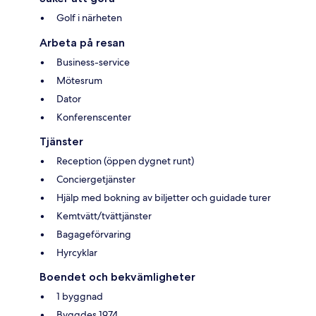
Golf i närheten
Arbeta på resan
Business-service
Mötesrum
Dator
Konferenscenter
Tjänster
Reception (öppen dygnet runt)
Conciergetjänster
Hjälp med bokning av biljetter och guidade turer
Kemtvätt/tvättjänster
Bagageförvaring
Hyrcyklar
Boendet och bekvämligheter
1 byggnad
Byggdes 1974