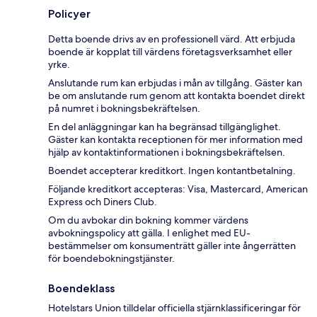
Policyer
Detta boende drivs av en professionell värd. Att erbjuda
boende är kopplat till värdens företagsverksamhet eller
yrke.
Anslutande rum kan erbjudas i mån av tillgång. Gäster kan
be om anslutande rum genom att kontakta boendet direkt
på numret i bokningsbekräftelsen.
En del anläggningar kan ha begränsad tillgänglighet.
Gäster kan kontakta receptionen för mer information med
hjälp av kontaktinformationen i bokningsbekräftelsen.
Boendet accepterar kreditkort. Ingen kontantbetalning.
Följande kreditkort accepteras: Visa, Mastercard, American
Express och Diners Club.
Om du avbokar din bokning kommer värdens
avbokningspolicy att gälla. I enlighet med EU-
bestämmelser om konsumenträtt gäller inte ångerrätten
för boendebokningstjänster.
Boendeklass
Hotelstars Union tilldelar officiella stjärnklassificeringar för