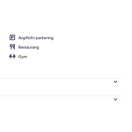
Family) | Värdeförvaringsskåp på rummet, skrivbord och mörkläggningsgard
Avgiftsfri parkering
Restaurang
Gym