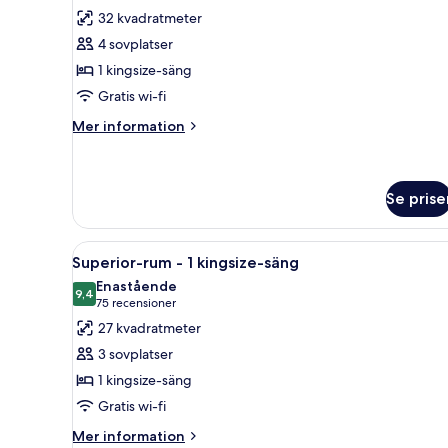
för
32 kvadratmeter
Deluxe-
4 sovplatser
rum
1 kingsize-säng
-
Gratis wi-fi
1
kingsize-
Mer
Mer information
information
säng
om
Deluxe-
rum
Se prise
-
1
Öppna
Ett hotellrum med en säng, et
kingsize-
6
Superior-rum - 1 kingsize-säng
säng
alla
Enastående
foton
9,4
9,4 av 10
(75 recensioner)
75 recensioner
för
27 kvadratmeter
Superior-
3 sovplatser
rum
1 kingsize-säng
-
Gratis wi-fi
1
kingsize-
Mer
Mer information