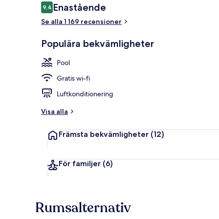
Recensioner
Enastående
9,4
9,4 av 10,
Se alla 1 169 recensioner
Deluxe-rum (
Populära bekvämligheter
Pool
Gratis wi-fi
Luftkonditionering
Visa alla
Främsta bekvämligheter
(12)
För familjer
(6)
Rumsalternativ