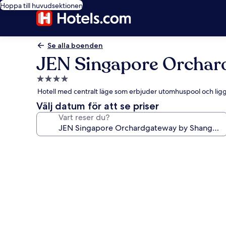
Hoppa till huvudsektionen
Se alla boenden
JEN Singapore Orchar
4.0-
stjärnigt
Hotell med centralt läge som erbjuder utomhuspool och ligger
boende
Välj datum för att se priser
Vart reser du?
Fotogalleri
för
JEN
Singapore
Orchardgateway
by