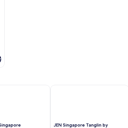
mot
staden
r
ingapore
JEN Singapore Tanglin by Shangri-La
JEN
 Singapore
JEN Singapore Tanglin by