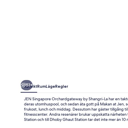
Shangri-
La
51+
Översikt
Rum
Läge
Regler
JEN Singapore Orchardgateway by Shangri-La har en takterr
deras utomhuspool, och sedan äta gott på Makan at Jen, so
frukost, lunch och middag. Dessutom har gäster tillgång ti
fitnesscenter. Andra resenärer brukar uppskatta närheten ti
Station och till Dhoby Ghaut Station tar det inte mer än 10 