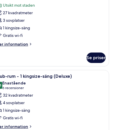
ör
Utsikt mot staden
uperior-
27 kvadratmeter
um
3 sovplatser
1 kingsize-säng
Gratis wi-fi
ingsize-
äng
er
r information
formation
m
sikt
Se priser
perior-
ot
um
taden
tgrupp och utsikt över staden.
ppna
Ett hotellrum med en stor säng, ett skrivbord 
8
ub-rum - 1 kingsize-säng (Deluxe)
la
ngsize-
Enastående
ng
oton
8
9,8 av 10
(6 recensioner)
6 recensioner
ör
32 kvadratmeter
sikt
lub-
ot
4 sovplatser
um
aden
1 kingsize-säng
Gratis wi-fi
ingsize-
er
r information