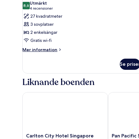
Utmärkt
foton
8,6
8,6 av 10
(4 recensioner)
4 recensioner
för
27 kvadratmeter
Club
3 sovplatser
tvåbäddsrum
2 enkelsängar
Gratis wi-fi
Mer
Mer information
information
om
Se prise
Club
tvåbäddsrum
Liknande boenden
Carlton City Hotel Singapore
Pan Pacific S
Carlton
Pan
Carlton City Hotel Singapore
Pan Pacific