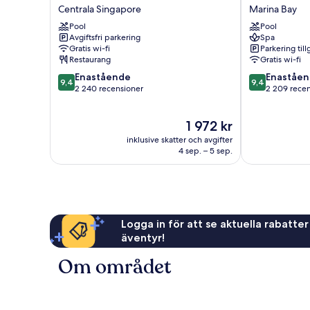
City
Pacific
Centrala Singapore
Marina Bay
Hotel
Singapore
Pool
Pool
Singapore
Marina
Avgiftsfri parkering
Spa
Centrala
Bay
Gratis wi-fi
Parkering till
Singapore
Restaurang
Gratis wi-fi
9.4
9.4
Enastående
Enaståe
9,4
9,4
av
av
2 240 recensioner
2 209 rece
10,
10,
Enastående,
Enastående,
Priset
1 972 kr
2 240 recensioner
2 209 recensi
är
inklusive skatter och avgifter
1 972 kr
4 sep. – 5 sep.
Logga in för att se aktuella rabatter
äventyr!
Om området