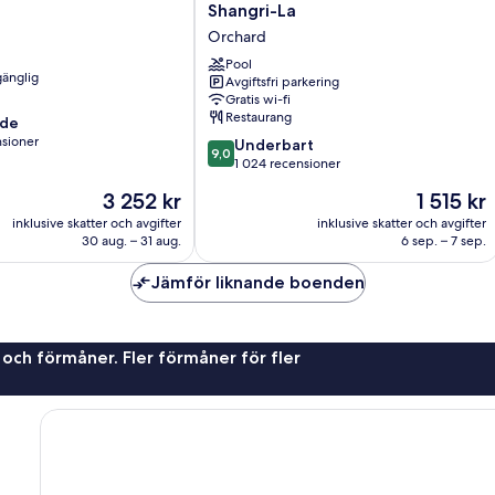
Singapore
Shangri-La
Tanglin
Orchard
by
Shangri-
Pool
gänglig
Avgiftsfri parkering
La
Gratis wi-fi
Orchard
Restaurang
nde
nsioner
9.0
Underbart
9,0
av
1 024 recensioner
10,
Priset
Priset
3 252 kr
1 515 kr
oner
Underbart,
är
är
1 024 recensioner
inklusive skatter och avgifter
inklusive skatter och avgifter
3 252 kr
1 515 kr
30 aug. – 31 aug.
6 sep. – 7 sep.
Jämför liknande boenden
 och förmåner. Fler förmåner för fler