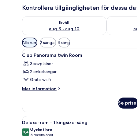
Kontrollera tillgängligheten för dessa d
Kontrollera tillgängligheten för ikväll aug. 9 - aug. 1
Kontrollera ti
Ikväll
aug. 9 - aug. 10
au
Tillgängliga
Alla rum
2 sängar
1 säng
filter
Öppna
Värdeförvaringsskåp på rumme
för
3
Club Panorama twin Room
alla
rum
3 sovplatser
foton
2 enkelsängar
för
Club
Gratis wi-fi
Panorama
Mer
Mer information
twin
information
om
Room
Se prise
Club
Panorama
twin
Öppna
En takpool som ser ut att gå 
6
Room
Deluxe-rum - 1 kingsize-säng
alla
Mycket bra
foton
8,4
8,4 av 10
(15 recensioner)
15 recensioner