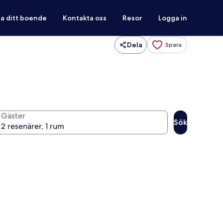
ra ditt boende
Kontakta oss
Resor
Logga in
Dela
Spara
Gäster
Sök