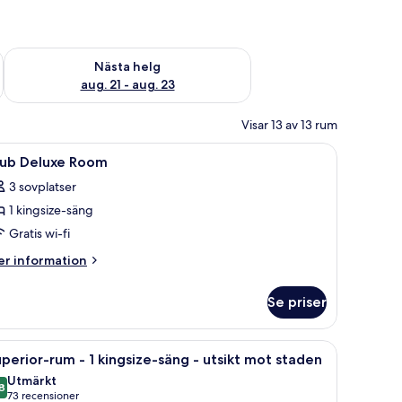
är helgen aug. 14 - aug. 16
Kontrollera tillgängligheten för nästa helg aug. 21 - aug. 23
Nästa helg
aug. 21 - aug. 23
Visar 13 av 13 rum
vbord och mörkläggningsgardiner
ppna
Värdeförvaringsskåp på rummet, skrivbord o
7
lub Deluxe Room
la
3 sovplatser
oton
1 kingsize-säng
ör
lub
Gratis wi-fi
eluxe
er
r information
oom
formation
m
Se priser
ub
luxe
oom
uett, utomhusmöbler och parasoller.
t fönster med utsikt över staden, en platt-TV och ett bagageställ.
ppna
Ett hotellrum med ett stort fönster som vette
6
perior-rum - 1 kingsize-säng - utsikt mot staden
la
Utmärkt
oton
8
8,8 av 10
(73 recensioner)
73 recensioner