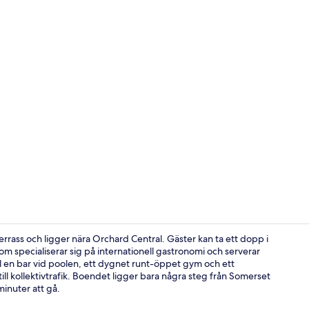
Värdeförvar
ass och ligger nära Orchard Central. Gäster kan ta ett dopp i
m specialiserar sig på internationell gastronomi och serverar
ll en bar vid poolen, ett dygnet runt-öppet gym och ett
Värdeförvar
ll kollektivtrafik. Boendet ligger bara några steg från Somerset
minuter att gå.