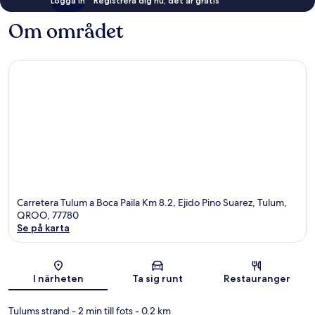
Logga in
Registrera dig nu, det är gratis
Om området
Carretera Tulum a Boca Paila Km 8.2, Ejido Pino Suarez, Tulum,
QROO, 77780
Se på karta
Karta
I närheten
Ta sig runt
Restauranger
Tulums strand
- 2 min till fots
- 0.2 km