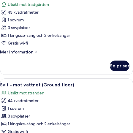
Suite
Utsikt mot trädgården
with
foton
Plunge
43 kvadratmeter
för
Pool
Garden
1 sovrum
View
3 sovplatser
Balcony
1 kingsize-säng och 2 enkelsängar
Suite
Gratis wi-fi
Mer
Mer information
information
om
Se priser
Garden
View
Balcony
Öppna
Ett rymligt sovrum med en stor säng, e
9
Suite
Svit - mot vattnet (Ground floor)
alla
Utsikt mot stranden
foton
44 kvadratmeter
för
Svit
1 sovrum
-
3 sovplatser
mot
1 kingsize-säng och 2 enkelsängar
vattnet
Gratis wi-fi