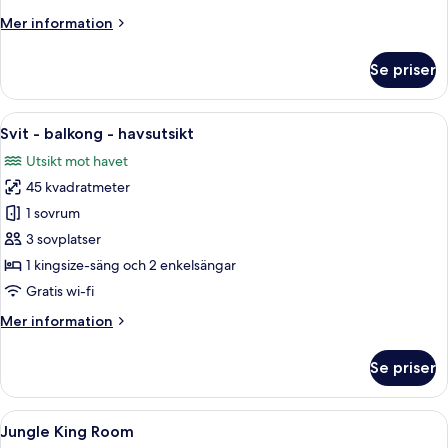
bottenvåning
Mer
Mer information
(with
information
plunge
om
Se priser
pool)
Svit
-
havsutsikt
Öppna
Ett sovrum med en stor säng, en soffa
5
-
Svit - balkong - havsutsikt
alla
bottenvåning
Utsikt mot havet
(with
foton
plunge
45 kvadratmeter
för
pool)
Svit
1 sovrum
-
3 sovplatser
balkong
1 kingsize-säng och 2 enkelsängar
-
Gratis wi-fi
havsutsikt
Mer
Mer information
information
om
Se priser
Svit
-
balkong
Öppna
Ett sovrum med en säng, sängbord, e
4
-
Jungle King Room
alla
havsutsikt