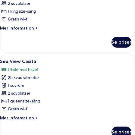
2 sovplatser
foton
1 kingsize-säng
för
Jungle
Gratis wi-fi
King
Mer
Mer information
Room
information
om
Se priser
Jungle
King
Room
Öppna
En bungalow med halmtak, en säng, en
5
Sea View Casita
alla
Utsikt mot havet
foton
25 kvadratmeter
för
Sea
1 sovrum
View
2 sovplatser
Casita
1 queensize-säng
Gratis wi-fi
Mer
Mer information
information
om
Se priser
Sea