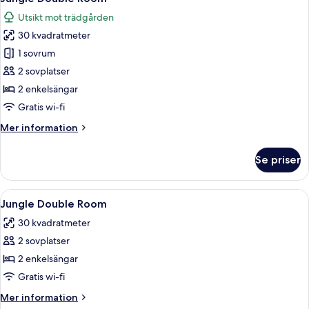
alla
Utsikt mot trädgården
foton
30 kvadratmeter
för
Jungle
1 sovrum
Double
2 sovplatser
Room
2 enkelsängar
Gratis wi-fi
Mer
Mer information
information
om
Se priser
Jungle
Double
Room
Öppna
En dubbelsäng med vita sängkläder, e
2
Jungle Double Room
alla
30 kvadratmeter
foton
2 sovplatser
för
Jungle
2 enkelsängar
Double
Gratis wi-fi
Room
Mer
Mer information
information