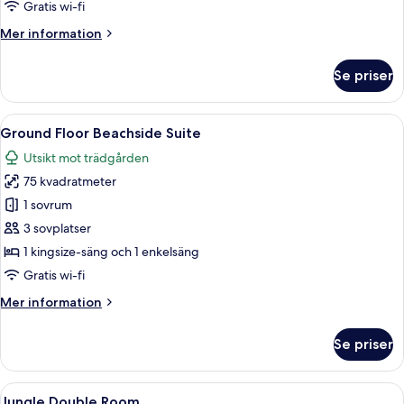
Gratis wi-fi
Mer
Mer information
information
om
Se priser
Upper
Level
Beachside
Öppna
Ett badrum med ett badkar, trästolar, e
6
Suite
Ground Floor Beachside Suite
alla
Utsikt mot trädgården
foton
75 kvadratmeter
för
Ground
1 sovrum
Floor
3 sovplatser
Beachside
1 kingsize-säng och 1 enkelsäng
Suite
Gratis wi-fi
Mer
Mer information
information
om
Se priser
Ground
Floor
Beachside
Öppna
En dubbelsäng med vita sängkläder, e
4
Suite
Jungle Double Room