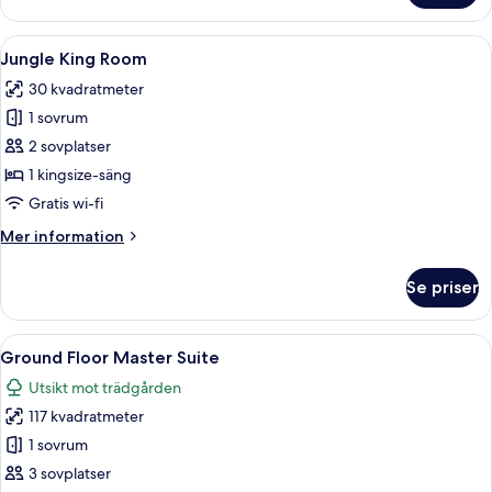
View
Casita
Öppna
Ett sovrum med en stor säng, sängbor
4
Jungle King Room
alla
30 kvadratmeter
foton
1 sovrum
för
Jungle
2 sovplatser
King
1 kingsize-säng
Room
Gratis wi-fi
Mer
Mer information
information
om
Se priser
Jungle
King
Room
Öppna
Ett badrum med ett fristående badkar,
5
Ground Floor Master Suite
alla
Utsikt mot trädgården
foton
117 kvadratmeter
för
Ground
1 sovrum
Floor
3 sovplatser