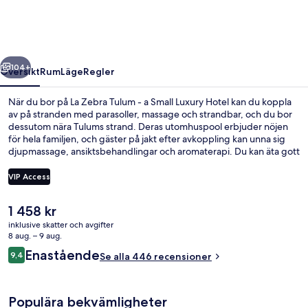
-
a
Small
regående
Nästa
Luxury
104+
Översikt
Rum
Läge
Regler
Hotel
När du bor på La Zebra Tulum - a Small Luxury Hotel kan du koppla
av på stranden med parasoller, massage och strandbar, och du bor
dessutom nära Tulums strand. Deras utomhuspool erbjuder nöjen
för hela familjen, och gäster på jakt efter avkoppling kan unna sig
djupmassage, ansiktsbehandlingar och aromaterapi. Du kan äta gott
på deras restaurang och dessutom finns en bar/lounge, där du kan
svalka dig med en drink. Gäster på detta hotell i lyxstil får dessutom
VIP Access
tillgång till en bar vid poolen och en trädgård. Den hjälpsamma
personalen och den generella standarden brukar uppskattas av våra
Det
1 458 kr
resenärer.
Utsikt från boendet
nuvarande
inklusive skatter och avgifter
priset
8 aug. – 9 aug.
är
Recensioner
Enastående
9,4
Se alla 446 recensioner
1 458 kr
9,4 av 10,
Populära bekvämligheter