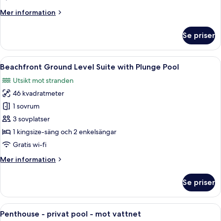
(Ground
Mer
Mer information
floor)
information
om
Se priser
Svit
-
mot
Öppna
Ett rymligt sovrum med en stor säng, e
5
vattnet
Beachfront Ground Level Suite with Plunge Pool
alla
(Ground
Utsikt mot stranden
floor)
foton
46 kvadratmeter
för
Beachfront
1 sovrum
Ground
3 sovplatser
Level
1 kingsize-säng och 2 enkelsängar
Suite
Gratis wi-fi
with
Mer
Mer information
Plunge
information
Pool
om
Se priser
Beachfront
Ground
Level
Öppna
Ett hotellrum med en stor säng, en sof
7
Suite
Penthouse - privat pool - mot vattnet
alla
with