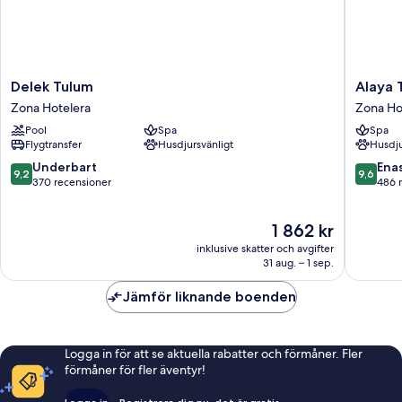
Delek
Alaya
Delek Tulum
Alaya 
Tulum
Tulum
Zona Hotelera
Zona Ho
Zona
Zona
Pool
Spa
Spa
Hotelera
Hoteler
Flygtransfer
Husdjursvänligt
Husdju
9.2
9.6
Underbart
Ena
9,2
9,6
av
av
370 recensioner
486 
10,
10,
Underbart,
Enaståe
Priset
1 862 kr
370 recensioner
486 rec
är
inklusive skatter och avgifter
1 862 kr
31 aug. – 1 sep.
Jämför liknande boenden
Logga in för att se aktuella rabatter och förmåner. Fler
förmåner för fler äventyr!