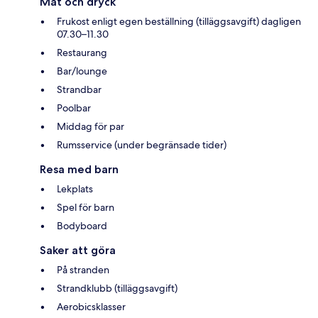
Mat och dryck
Frukost enligt egen beställning (tilläggsavgift) dagligen
07.30–11.30
Restaurang
Bar/lounge
Strandbar
Poolbar
Middag för par
Rumsservice (under begränsade tider)
Resa med barn
Lekplats
Spel för barn
Bodyboard
Saker att göra
På stranden
Strandklubb (tilläggsavgift)
Aerobicsklasser