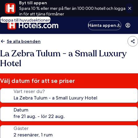
Byt till appen
Spara 10 % eller mer på fler än 100 000 hotell och logga
in för att tjäna förmåner
Hoppa till huvudsektionen
Hämta appen
Se alla boenden
La Zebra Tulum - a Small Luxury
Hotel
Välj datum för att se priser
Vart reser du?
Datum
Gäster