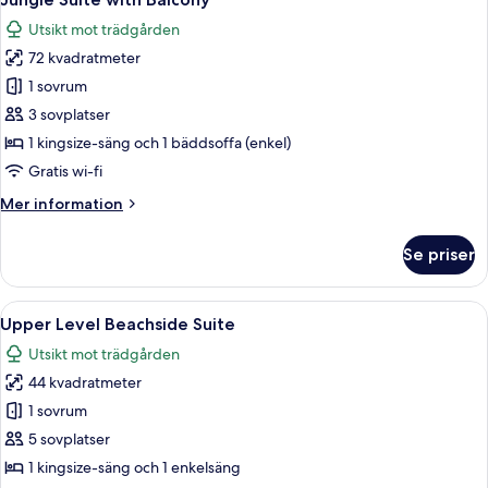
alla
Utsikt mot trädgården
foton
72 kvadratmeter
för
Jungle
1 sovrum
Suite
3 sovplatser
with
1 kingsize-säng och 1 bäddsoffa (enkel)
Balcony
Gratis wi-fi
Mer
Mer information
information
om
Se priser
Jungle
Suite
with
Öppna
Upper Level Beachside Suite | Italiens
4
Balcony
Upper Level Beachside Suite
alla
Utsikt mot trädgården
foton
44 kvadratmeter
för
Upper
1 sovrum
Level
5 sovplatser
Beachside
1 kingsize-säng och 1 enkelsäng
Suite