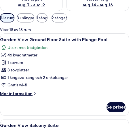
aug. 7 - aug. 9
aug. 14 - aug. 16
Tillgängliga
Alla rum
3+ sängar
1 säng
2 sängar
filter
för
Visar 18 av 18 rum
rum
Öppna
Ett sovrum med en säng, sänglampor, 
7
Garden View Ground Floor Suite with Plunge Pool
alla
Utsikt mot trädgården
foton
46 kvadratmeter
för
Garden
1 sovrum
View
3 sovplatser
Ground
1 kingsize-säng och 2 enkelsängar
Floor
Gratis wi-fi
Suite
Mer
Mer information
with
information
Plunge
om
Se priser
Pool
Garden
View
Ground
Öppna
Ett sovrum med en säng i trä, en bänk,
3
Floor
Garden View Balcony Suite
alla