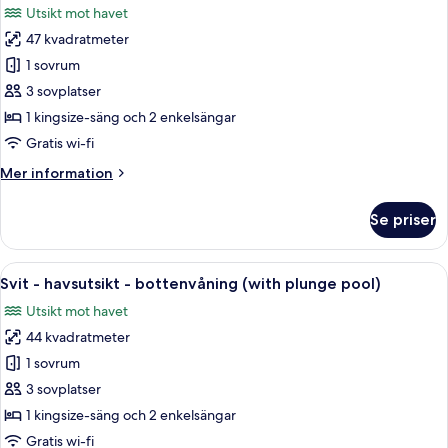
Utsikt mot havet
Plunge
foton
Pool
47 kvadratmeter
för
Penthouse
1 sovrum
-
3 sovplatser
privat
1 kingsize-säng och 2 enkelsängar
pool
Gratis wi-fi
-
Mer
Mer information
mot
information
vattnet
om
Se priser
Penthouse
-
privat
Öppna
Ett sovrum med en säng, sänglampor, 
5
pool
Svit - havsutsikt - bottenvåning (with plunge pool)
alla
-
Utsikt mot havet
mot
foton
vattnet
44 kvadratmeter
för
Svit
1 sovrum
-
3 sovplatser
havsutsikt
1 kingsize-säng och 2 enkelsängar
-
Gratis wi-fi