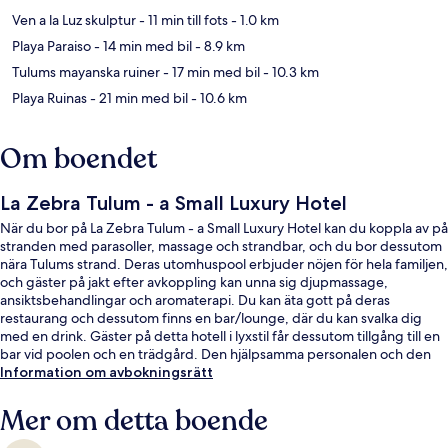
Ven a la Luz skulptur
- 11 min till fots
- 1.0 km
Playa Paraiso
- 14 min med bil
- 8.9 km
Tulums mayanska ruiner
- 17 min med bil
- 10.3 km
Playa Ruinas
- 21 min med bil
- 10.6 km
Om boendet
La Zebra Tulum - a Small Luxury Hotel
När du bor på La Zebra Tulum - a Small Luxury Hotel kan du koppla av på
stranden med parasoller, massage och strandbar, och du bor dessutom
nära Tulums strand. Deras utomhuspool erbjuder nöjen för hela familjen,
och gäster på jakt efter avkoppling kan unna sig djupmassage,
ansiktsbehandlingar och aromaterapi. Du kan äta gott på deras
restaurang och dessutom finns en bar/lounge, där du kan svalka dig
med en drink. Gäster på detta hotell i lyxstil får dessutom tillgång till en
bar vid poolen och en trädgård. Den hjälpsamma personalen och den
generella standarden brukar uppskattas av våra resenärer.
Information om avbokningsrätt
Mer om detta boende