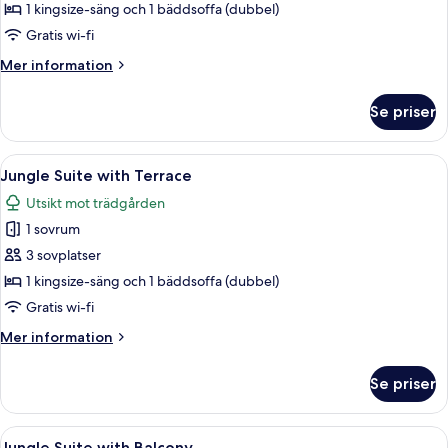
Master
1 kingsize-säng och 1 bäddsoffa (dubbel)
Suite
Gratis wi-fi
Mer
Mer information
information
om
Se priser
Ground
Floor
Master
Öppna
Ett sovrum med en stor säng, sängbor
4
Suite
Jungle Suite with Terrace
alla
Utsikt mot trädgården
foton
1 sovrum
för
Jungle
3 sovplatser
Suite
1 kingsize-säng och 1 bäddsoffa (dubbel)
with
Gratis wi-fi
Terrace
Mer
Mer information
information
om
Se priser
Jungle
Suite
with
Öppna
Ett sovrum med en säng, ett sängbord
4
Terrace
Jungle Suite with Balcony