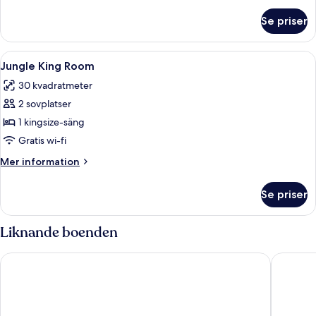
om
Se priser
Jungle
Double
Room
Öppna
Ett sovrum med en säng, sängbord, e
5
Jungle King Room
alla
30 kvadratmeter
foton
2 sovplatser
för
Jungle
1 kingsize-säng
King
Gratis wi-fi
Room
Mer
Mer information
information
om
Se priser
Jungle
King
Room
Liknande boenden
Delek Tulum
Alaya Tu