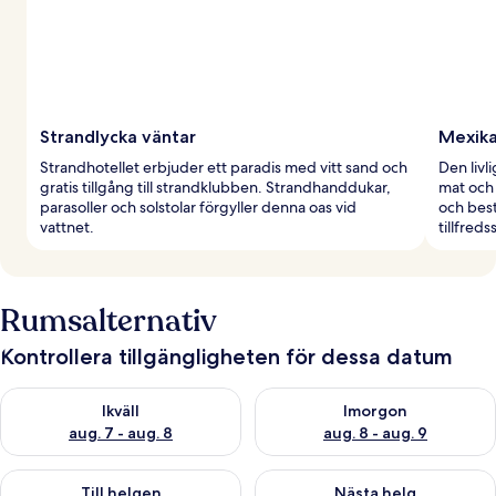
Strandlycka väntar
Mexika
Strandhotellet erbjuder ett paradis med vitt sand och
Den livl
gratis tillgång till strandklubben. Strandhanddukar,
mat och 
parasoller och solstolar förgyller denna oas vid
och best
vattnet.
tillfreds
Rumsalternativ
Kontrollera tillgängligheten för dessa datum
Kontrollera tillgängligheten för ikväll aug. 7 - aug. 8
Kontrollera tillgängligheten f
Ikväll
Imorgon
aug. 7 - aug. 8
aug. 8 - aug. 9
Kontrollera tillgängligheten för den här helgen aug. 7 - aug. 9
Kontrollera tillgängligheten fö
Till helgen
Nästa helg