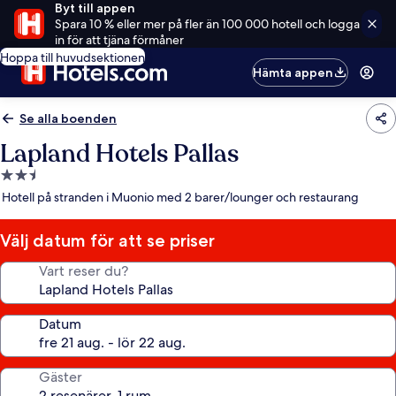
Byt till appen
Spara 10 % eller mer på fler än 100 000 hotell och logga
in för att tjäna förmåner
Hoppa till huvudsektionen
Hämta appen
Se alla boenden
Lapland Hotels Pallas
2.5-
stjärnigt
Hotell på stranden i Muonio med 2 barer/lounger och restaurang
boende
Välj datum för att se priser
Vart reser du?
Datum
Gäster