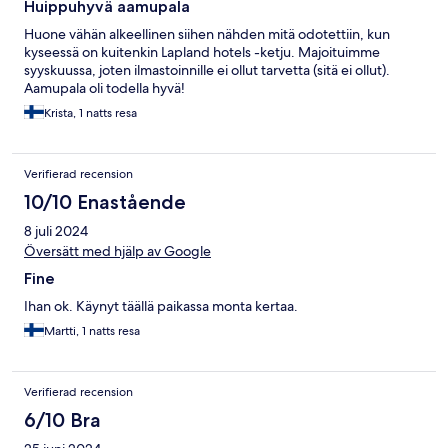
Huippuhyvä aamupala
Huone vähän alkeellinen siihen nähden mitä odotettiin, kun
kyseessä on kuitenkin Lapland hotels -ketju. Majoituimme
syyskuussa, joten ilmastoinnille ei ollut tarvetta (sitä ei ollut).
Aamupala oli todella hyvä!
Krista, 1 natts resa
Verifierad recension
10/10 Enastående
8 juli 2024
Översätt med hjälp av Google
Fine
Ihan ok. Käynyt täällä paikassa monta kertaa.
Martti, 1 natts resa
Verifierad recension
6/10 Bra