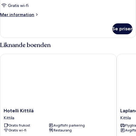
(bunk
Gratis wi-fi
beds)
Mer
Mer information
information
om
Se priser
Familjerum
(bunk
beds)
Liknande boenden
Hotelli Kittilä
Lapland 
Hotelli
Lapland
Hotelli Kittilä
Laplan
Kittilä
Hotels
Kittila
Kittila
Kittila
Sirkantä
Gratis frukost
Avgiftsfri parkering
Flygtr
Kittila
Gratis wi-fi
Restaurang
Avgift