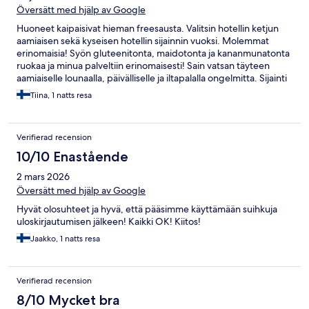
Översätt med hjälp av Google
Huoneet kaipaisivat hieman freesausta. Valitsin hotellin ketjun
aamiaisen sekä kyseisen hotellin sijainnin vuoksi. Molemmat
erinomaisia! Syön gluteenitonta, maidotonta ja kananmunatonta
ruokaa ja minua palveltiin erinomaisesti! Sain vatsan täyteen
aamiaiselle lounaalla, päivälliselle ja iltapalalla ongelmitta. Sijainti
on optimaalinen Hetta-Pallas -vaelluksen kannalta. Henkilökunta
Tiina, 1 natts resa
avusti tarpeellisten lisäpalveluiden kanssa.
Verifierad recension
10/10 Enastående
2 mars 2026
Översätt med hjälp av Google
Hyvät olosuhteet ja hyvä, että pääsimme käyttämään suihkuja
uloskirjautumisen jälkeen! Kaikki OK! Kiitos!
Jaakko, 1 natts resa
Verifierad recension
8/10 Mycket bra