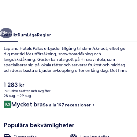
regående
Nästa
89+
Översikt
Rum
Läge
Regler
Lapland Hotels Pallas erbjuder tillgång till ski-in/ski-out, vilket ger
dig mer tid för utförsåkning, snowboardåkning och
längdskidåkning. Gäster kan äta gott på Hirsiravintola, som
specialiserar sig på lokala rätter och serverar frukost och middag,
och deras bastu erbjuder avkoppling efter en lång dag. Det finns
även 2 barer/lounger, en snackbar/deli och en terrass. Här får gäster
dessutom tillgång till skidpass, skidförvaring, uthyrning av
Det
1 283 kr
skidutrustning och skidlektioner.
nuvarande
inklusive skatter och avgifter
priset
28 aug. – 29 aug.
2 barer/lounger
är
Recensioner
Mycket bra
8,2
Se alla 197 recensioner
1 283 kr
8,2 av 10,
Populära bekvämligheter