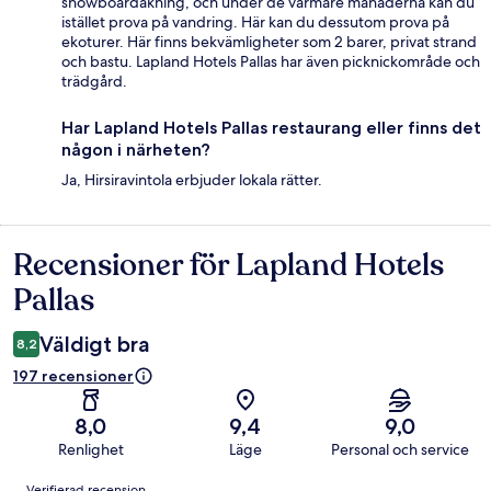
snowboardåkning, och under de varmare månaderna kan du
istället prova på vandring. Här kan du dessutom prova på
ekoturer. Här finns bekvämligheter som 2 barer, privat strand
och bastu. Lapland Hotels Pallas har även picknickområde och
trädgård.
Har Lapland Hotels Pallas restaurang eller finns det
någon i närheten?
Ja, Hirsiravintola erbjuder lokala rätter.
Recensioner för Lapland Hotels
Recensioner
Pallas
Väldigt bra
8,2
197 recensioner
8,0
9,4
9,0
Renlighet
Läge
Personal och service
Recensioner
Verifierad recension