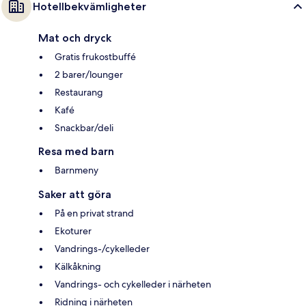
Hotellbekvämligheter
Mat och dryck
Gratis frukostbuffé
2 barer/lounger
Restaurang
Kafé
Snackbar/deli
Resa med barn
Barnmeny
Saker att göra
På en privat strand
Ekoturer
Vandrings-/cykelleder
Kälkåkning
Vandrings- och cykelleder i närheten
Ridning i närheten