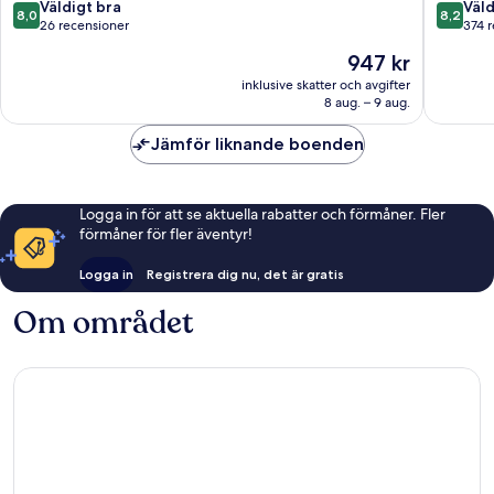
8.0
8.2
Väldigt bra
Väld
8,0
8,2
av
av
26 recensioner
374 
10,
10,
Priset
947 kr
Väldigt
Väldigt
är
bra,
bra,
inklusive skatter och avgifter
947 kr
8 aug. – 9 aug.
26 recensioner
374 rece
Jämför liknande boenden
Logga in för att se aktuella rabatter och förmåner. Fler
förmåner för fler äventyr!
Logga in
Registrera dig nu, det är gratis
Om området