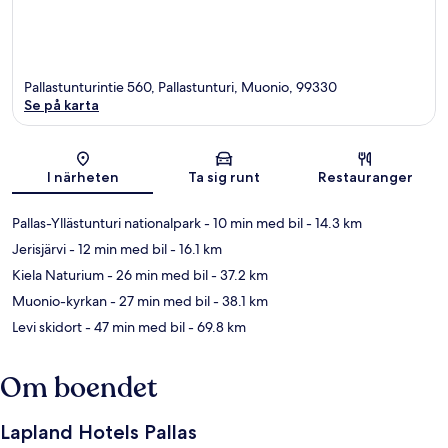
Pallastunturintie 560, Pallastunturi, Muonio, 99330
Se på karta
Karta
I närheten
Ta sig runt
Restauranger
Pallas-Yllästunturi nationalpark
- 10 min med bil
- 14.3 km
Jerisjärvi
- 12 min med bil
- 16.1 km
Kiela Naturium
- 26 min med bil
- 37.2 km
Muonio-kyrkan
- 27 min med bil
- 38.1 km
Levi skidort
- 47 min med bil
- 69.8 km
Om boendet
Lapland Hotels Pallas