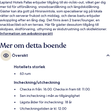
Lapland Hotels Pallas erbjuder tillgång till ski-in/ski-out, vilket ger dig
mer tid för utförsåkning, snowboardåkning och längdskidåkning.
Gäster kan äta gott på Hirsiravintola, som specialiserar sig på lokala
rätter och serverar frukost och middag, och deras bastu erbjuder
avkoppling efter en lång dag. Det finns även 2 barer/lounger, en
snackbar/deli och en terrass. Här får gäster dessutom tillgång till
skidpass, skidförvaring, uthyrning av skidutrustning och skidlektioner.
Information om avbokningsrätt
Mer om detta boende
Översikt
Hotellets storlek
63 rum
Incheckning/utcheckning
Checka in från: 16.00. Checka in fram till: 11.00.
Sen incheckning i mån av tillgänglighet
Lägsta ålder för incheckning: 18 år
Utcheckningstiden är kl. 12.00