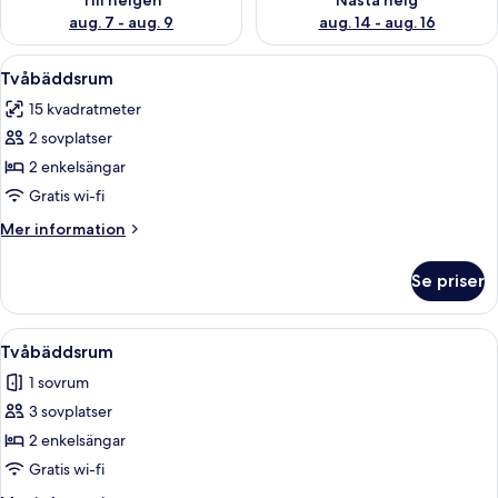
Till helgen
Nästa helg
aug. 7 - aug. 9
aug. 14 - aug. 16
Öppna
Ett hotellrum med två sängar, ett skriv
11
Tvåbäddsrum
alla
15 kvadratmeter
foton
2 sovplatser
för
Tvåbäddsrum
2 enkelsängar
Gratis wi-fi
Mer
Mer information
information
om
Se priser
Tvåbäddsrum
Öppna
Ett hotellrum med två sängar, ett skri
11
Tvåbäddsrum
alla
1 sovrum
foton
3 sovplatser
för
Tvåbäddsrum
2 enkelsängar
Gratis wi-fi