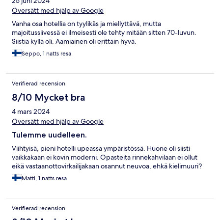
25 juni 2024
Översätt med hjälp av Google
Vanha osa hotellia on tyylikäs ja miellyttävä, mutta
majoitussiivessä ei ilmeisesti ole tehty mitään sitten 70-luvun.
Siistiä kyllä oli. Aamiainen oli erittäin hyvä.
Seppo, 1 natts resa
Verifierad recension
8/10 Mycket bra
4 mars 2024
Översätt med hjälp av Google
Tulemme uudelleen.
Viihtyisä, pieni hotelli upeassa ympäristössä. Huone oli siisti
vaikkakaan ei kovin moderni. Opasteita rinnekahvilaan ei ollut
eikä vastaanottovirkailijakaan osannut neuvoa, ehkä kielimuuri?
Matti, 1 natts resa
Verifierad recension