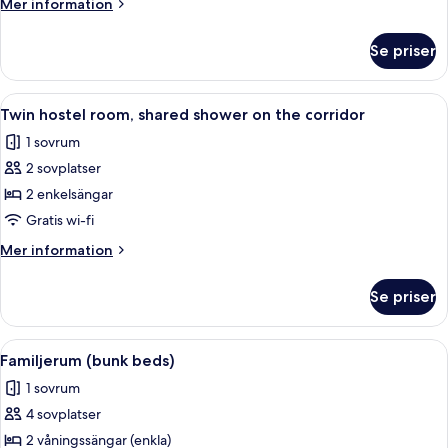
Mer
Mer information
information
om
Se priser
Tvåbäddsrum
Öppna
Ett litet trerum med en säng, ett natt
7
Twin hostel room, shared shower on the corridor
alla
1 sovrum
foton
2 sovplatser
för
Twin
2 enkelsängar
hostel
Gratis wi-fi
room,
Mer
Mer information
shared
information
shower
om
Se priser
Twin
on
hostel
the
room,
Öppna
Ett rum med en våningssäng, ett skriv
corridor
7
shared
Familjerum (bunk beds)
alla
shower
1 sovrum
on
foton
the
4 sovplatser
för
corridor
Familjerum
2 våningssängar (enkla)