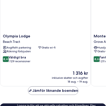
Olympia
Monter
Olympia Lodge
Monter
Lodge
Peninsul
Beach Tract
Grove A
Beach
Inn
Avgiftsfri parkering
Gratis wi-fi
Husdju
Tract
Grove
Rökning förbjuden
Gratis 
Acres
8.4
8.6
Väldigt bra
Fant
8,4
8,6
av
av
1 129 recensioner
1 211
10,
10,
Väldigt
Fantastis
Priset
1 316 kr
bra,
1 211 re
är
inklusive skatter och avgifter
1 129 recensioner
1 316 kr
18 aug. – 19 aug.
Jämför liknande boenden
Logga in för att se aktuella rabatter och förmåner. Fler