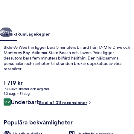
Inn
regående
Nästa
72+
Översikt
Rum
Läge
Regler
Bide-A-Wee Inn ligger bara 5 minuters bilfärd från 17-Mile Drive och
Monterey Bay. Asilomar State Beach och Lovers Point ligger
dessutom bara fem minuters bilfärd härifrån. Den hjälpsamma
personalen och närheten till stranden brukar uppskattas av våra
resenärer.
Det
1 719 kr
nuvarande
inklusive skatter och avgifter
priset
30 aug. – 31 aug.
Boendeområde
är
Recensioner
Underbart
9,2
Se alla 1 011 recensioner
1 719 kr
9,2 av 10,
Populära bekvämligheter