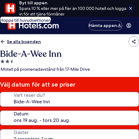
Byt till appen
Spara 10 % eller mer på fler än 100 000 hotell och logga
in för att tjäna förmåner
Hoppa till huvudsektionen
Hämta appen
Se alla boenden
Bide-A-Wee Inn
2.5-
stjärnigt
Motell på promenadavstånd från 17-Mile Drive
boende
Välj datum för att se priser
Vart reser du?
Datum
Gäster