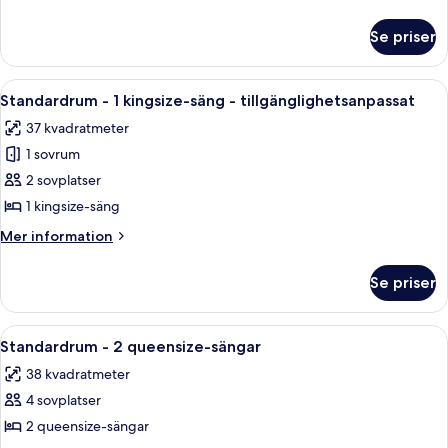
1
information
om
queensize-
Se priser
Standardrum
säng
-
1
Öppna
Ett modernt kök med en inbyggd öppen 
4
queensize-
Standardrum - 1 kingsize-säng - tillgänglighetsanpassat
alla
säng
37 kvadratmeter
foton
1 sovrum
för
Standardrum
2 sovplatser
-
1 kingsize-säng
1
Mer
Mer information
kingsize-
information
säng
om
Se priser
Standardrum
-
-
tillgänglighetsanpassat
1
Öppna
Ett hotellrum med två sängar, ett na
4
kingsize-
Standardrum - 2 queensize-sängar
alla
säng
38 kvadratmeter
-
foton
tillgänglighetsanpassat
4 sovplatser
för
Standardrum
2 queensize-sängar