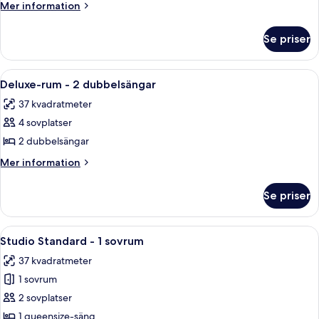
-
Mer
Mer information
2
information
om
queensize-
Se priser
Standardrum
sängar
-
2
Öppna
Ett sovrum med en säng, en sänggavel 
9
queensize-
Deluxe-rum - 2 dubbelsängar
alla
sängar
37 kvadratmeter
foton
4 sovplatser
för
Deluxe-
2 dubbelsängar
rum
Mer
Mer information
-
information
om
2
Se priser
Deluxe-
dubbelsängar
rum
-
Öppna
Studio Standard - 1 sovrum | Strykjär
5
2
Studio Standard - 1 sovrum
alla
dubbelsängar
37 kvadratmeter
foton
1 sovrum
för
Studio
2 sovplatser
Standard
1 queensize-säng