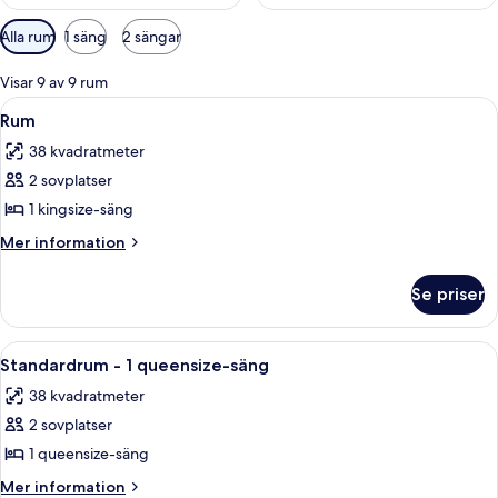
Tillgängliga
Alla rum
1 säng
2 sängar
filter
för
Visar 9 av 9 rum
rum
Öppna
Ett hotellrum med en stor säng, en sän
5
Rum
alla
38 kvadratmeter
foton
2 sovplatser
för
Rum
1 kingsize-säng
Mer
Mer information
information
om
Se priser
Rum
Öppna
Ett hotellrum med en säng, ett skrivbo
16
Standardrum - 1 queensize-säng
alla
38 kvadratmeter
foton
2 sovplatser
för
Standardrum
1 queensize-säng
-
Mer
Mer information