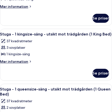
-
Mer
Mer information
1
information
sovrum
om
Se priser
Studio
Standard
-
Öppna
Ett mysigt vardagsrum med en öppen sp
6
1
Stuga - 1 kingsize-säng - utsikt mot trädgården (1 King Bed)
alla
sovrum
37 kvadratmeter
foton
3 sovplatser
för
Stuga
1 kingsize-säng
-
Mer
Mer information
1
information
om
kingsize-
Se priser
Stuga
säng
-
-
1
Öppna
Ett hotellrum med en stor säng, ett n
9
utsikt
kingsize-
Stuga - 1 queensize-säng - utsikt mot trädgården (1 Queen
alla
säng
mot
Bed)
-
foton
trädgården
37 kvadratmeter
utsikt
för
(1
mot
2 sovplatser
Stuga
trädgården
King