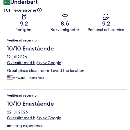
Underbart
9,2
1 011 recensioner
9,2
8,6
9,2
Renlighet
Bekvämligheter
Personal och service
Recensioner
Verifierad recension
10/10 Enastående
12 juli 2026
Översätt med hjälp av Google
Great place clean room. Loved the location
Howard, 1 natts resa
Verifierad recension
10/10 Enastående
22 juli 2026
Översätt med hjälp av Google
amazing experience!