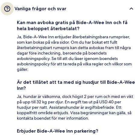
Vanliga frågor och svar
Kan man avboka gratis på Bide-A-Wee Inn och få
hela beloppet återbetalat?
Ja, Bide-A-Wee Inn erbjuder återbetalningsbara rumspriser,
som kan bokas på våra sidor. Om du har bokat ett fullt
återbetalningsbart rumspris kan detta avbokas fram till några
dagar före incheckning, beroende på boendets
avbokningspolicy. Se till att du läser igenom boendets
avbokningspolicy för att ta reda på vilka regler och villkor som
gäller.
Är det tillåtet att ta med sig husdjur till Bide-A-Wee
Inn?
Ja, hundar är välkomna, dock högst 2 per rum och med en vikt
på upp till 32 kg per djur. En avgift tas ut på USD 40 per
husdjur per natt. Assistanshundar är avgiftsbefriade. Ett
koppelfritt område erbjuds. Vissa begränsningar kan gälla, så
kontakta boendet för mer information.
Erbjuder Bide-A-Wee Inn parkering?