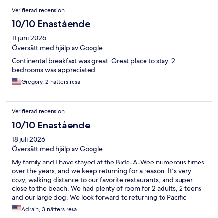
Verifierad recension
10/10 Enastående
11 juni 2026
Översätt med hjälp av Google
Continental breakfast was great. Great place to stay. 2
bedrooms was appreciated.
Gregory, 2 nätters resa
Verifierad recension
10/10 Enastående
18 juli 2026
Översätt med hjälp av Google
My family and I have stayed at the Bide-A-Wee numerous times
over the years, and we keep returning for a reason. It’s very
cozy, walking distance to our favorite restaurants, and super
close to the beach. We had plenty of room for 2 adults, 2 teens
and our large dog. We look forward to returning to Pacific
Grove and staying at the Bide-A-Wee.
Adrain, 3 nätters resa