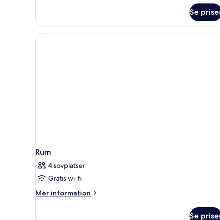
om
Se prise
Standard
dubbelrum
-
balkong
Rum
4 sovplatser
Gratis wi-fi
Mer
Mer information
information
om
Se prise
Rum