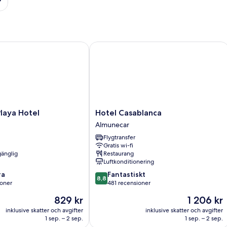
ya Hotel
Hotel Casablanca
Hotel
laya Hotel
Hotel Casablanca
Casablanca
Almunecar
Almunecar
Flygtransfer
Gratis wi-fi
gänglig
Restaurang
Luftkonditionering
8.8
ra
Fantastiskt
8,8
av
ioner
481 recensioner
10,
Priset
Priset
829 kr
1 206 kr
Fantastiskt,
är
är
481 recensioner
inklusive skatter och avgifter
inklusive skatter och avgifter
829 kr
1 206 kr
1 sep. – 2 sep.
1 sep. – 2 sep.
er