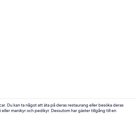
Balkong
ecar. Du kan ta något att äta på deras restaurang eller besöka deras
eller manikyr och pedikyr. Dessutom har gäster tillgång till en
Bar (på boen