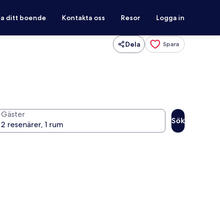
ra ditt boende
Kontakta oss
Resor
Logga in
Dela
Spara
Gäster
Sök