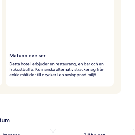
Matupplevelser
Detta hotell erbjuder en restaurang, en bar och en
frukostbuffé. Kulinariska alternativ sträcker sig från
enkla måltider till drycker i en avslappnad miljö.
atum
llgängligheten för imorgon aug. 8 - aug. 9
Kontrollera tillgängligheten för den h
Imorgon
Till helgen