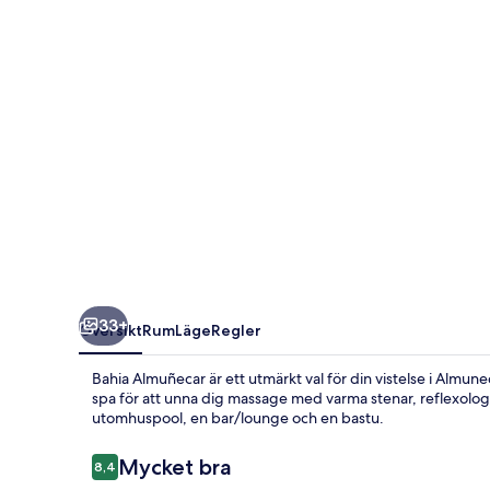
33+
Översikt
Rum
Läge
Regler
Bahia Almuñecar är ett utmärkt val för din vistelse i Almun
spa för att unna dig massage med varma stenar, reflexologi 
utomhuspool, en bar/lounge och en bastu.
Recensioner
Mycket bra
8,4
8,4 av 10,