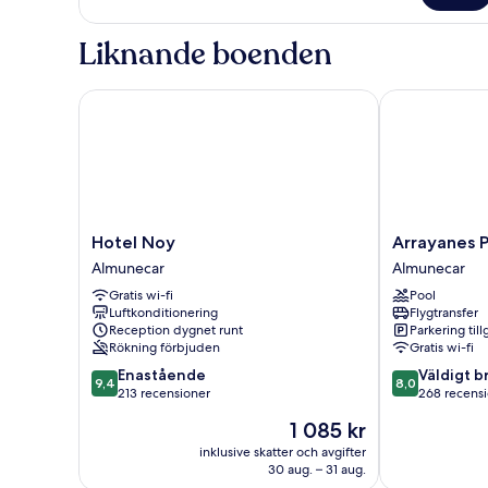
Liknande boenden
Hotel Noy
Arrayanes Pla
Hotel
Arrayanes
Hotel Noy
Arrayanes P
Noy
Playa
Almunecar
Almunecar
Almunecar
Hotel
Gratis wi-fi
Pool
Almunecar
Luftkonditionering
Flygtransfer
Reception dygnet runt
Parkering till
Rökning förbjuden
Gratis wi-fi
9.4
8.0
Enastående
Väldigt b
9,4
8,0
av
av
213 recensioner
268 recens
10,
10,
Priset
1 085 kr
Enastående,
Väldigt
är
213 recensioner
bra,
inklusive skatter och avgifter
1 085 kr
30 aug. – 31 aug.
268 recension