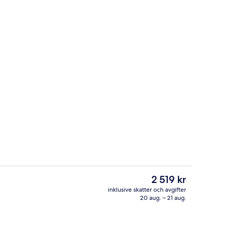
Reception
Det
2 519 kr
nuvarande
inklusive skatter och avgifter
priset
20 aug. – 21 aug.
det)
Bastu, bubbelpool, turkiskt bad/ha
är
2 519 kr