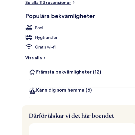
Se alla 113 recensioner
Populära bekvämligheter
Exteriör
Pool
Flygtransfer
Gratis wi-fi
Visa alla
Främsta bekvämligheter
(12)
Känn dig som hemma
(6)
Därför älskar vi det här boendet