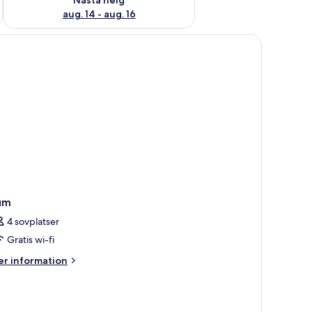
aug. 14 - aug. 16
um
4 sovplatser
Gratis wi-fi
er
r information
formation
m
um