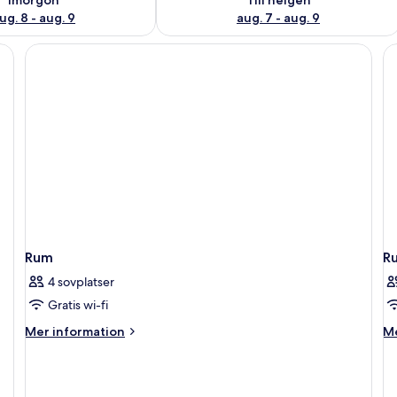
ug. 8 - aug. 9
aug. 7 - aug. 9
Rum
R
4 sovplatser
Gratis wi-fi
Mer
M
Mer information
Me
information
in
om
o
Rum
R