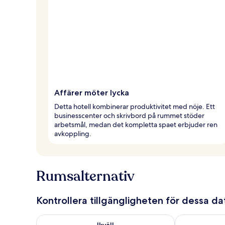
Affärer möter lycka
Detta hotell kombinerar produktivitet med nöje. Ett
businesscenter och skrivbord på rummet stöder
arbetsmål, medan det kompletta spaet erbjuder ren
avkoppling.
Rumsalternativ
Kontrollera tillgängligheten för dessa d
Kontrollera tillgängligheten för ikväll aug. 7 - aug. 8
Kontrollera ti
Ikväll