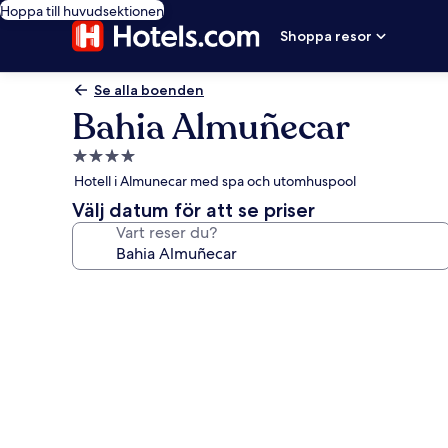
Hoppa till huvudsektionen
Shoppa resor
Se alla boenden
Bahia Almuñecar
4.0-
stjärnigt
Hotell i Almunecar med spa och utomhuspool
boende
Välj datum för att se priser
Vart reser du?
Fotogalleri
för
Bahia
Almuñecar