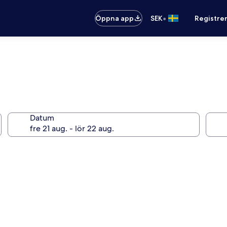
•
Öppna app
SEK
Registre
Datum