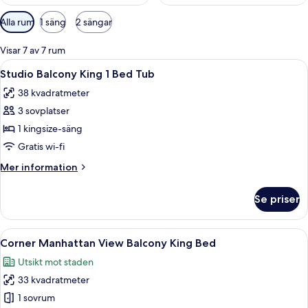
Tillgängliga
Alla rum
1 säng
2 sängar
filter
för
Visar 7 av 7 rum
rum
Öppna
Ett hotellrum med en stor säng, ett skr
6
Studio Balcony King 1 Bed Tub
alla
38 kvadratmeter
foton
3 sovplatser
för
Studio
1 kingsize-säng
Balcony
Gratis wi-fi
King
Mer
Mer information
1
information
Bed
om
Se priser
Studio
Tub
Balcony
King
Öppna
Ett hotellrum med ett stort fönster, en
6
1
Corner Manhattan View Balcony King Bed
alla
Bed
Utsikt mot staden
Tub
foton
33 kvadratmeter
för
Corner
1 sovrum