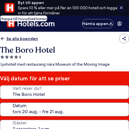
Byt till appen
Spara 10 % eller mer på fler än 100 000 hotell och logga
in för att tjäna förmåner
Hoppa till huvudsektionen
Hämta appen
Se alla boenden
The Boro Hotel
4.5-
stjärnigt
Lyxhotell med restaurang nära Museum of the Moving Image
boende
Välj datum för att se priser
Vart reser du?
Datum
Gäster