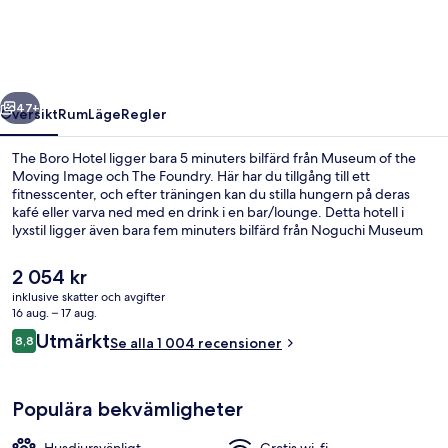
regående
Nästa
47+
Översikt
Rum
Läge
Regler
The Boro Hotel ligger bara 5 minuters bilfärd från Museum of the
Moving Image och The Foundry. Här har du tillgång till ett
fitnesscenter, och efter träningen kan du stilla hungern på deras
kafé eller varva ned med en drink i en bar/lounge. Detta hotell i
lyxstil ligger även bara fem minuters bilfärd från Noguchi Museum
och MoMA PS1. Andra resenärer brukar uppskatta närheten till
kollektivtrafik. 39 Av. Station ligger 5 minuter bort och till
Det
2 054 kr
Queensboro Plaza Station tar det inte mer än 7 minuter att gå.
nuvarande
inklusive skatter och avgifter
priset
16 aug. – 17 aug.
Eldstad
är
Recensioner
Utmärkt
8,8
Se alla 1 004 recensioner
2 054 kr
8,8 av 10,
Populära bekvämligheter