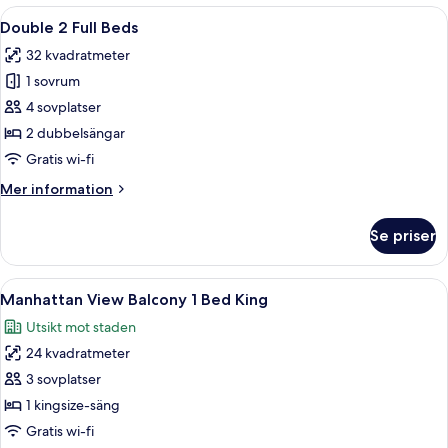
King
Öppna
Ett hotellrum med två sängar, ett stort
5
or
Double 2 Full Beds
alla
Queen
32 kvadratmeter
foton
1 sovrum
för
Double
4 sovplatser
2
2 dubbelsängar
Full
Gratis wi-fi
Beds
Mer
Mer information
information
om
Se priser
Double
2
Full
Öppna
Ett hotellrum med ett stort fönster, en
6
Beds
Manhattan View Balcony 1 Bed King
alla
Utsikt mot staden
foton
24 kvadratmeter
för
Manhattan
3 sovplatser
View
1 kingsize-säng
Balcony
Gratis wi-fi