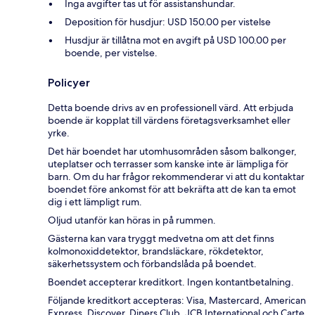
Inga avgifter tas ut för assistanshundar.
Deposition för husdjur: USD 150.00 per vistelse
Husdjur är tillåtna mot en avgift på USD 100.00 per
boende, per vistelse.
Policyer
Detta boende drivs av en professionell värd. Att erbjuda
boende är kopplat till värdens företagsverksamhet eller
yrke.
Det här boendet har utomhusområden såsom balkonger,
uteplatser och terrasser som kanske inte är lämpliga för
barn. Om du har frågor rekommenderar vi att du kontaktar
boendet före ankomst för att bekräfta att de kan ta emot
dig i ett lämpligt rum.
Oljud utanför kan höras in på rummen.
Gästerna kan vara tryggt medvetna om att det finns
kolmonoxiddetektor, brandsläckare, rökdetektor,
säkerhetssystem och förbandslåda på boendet.
Boendet accepterar kreditkort. Ingen kontantbetalning.
Följande kreditkort accepteras: Visa, Mastercard, American
Express, Discover, Diners Club, JCB International och Carte