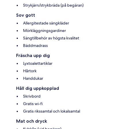
Strykjärn/strykbräda (på begäran)
Sov gott
Allergitestade sängkläder
Mörkläggningsgardiner
Sängtillbehör av högsta kvalitet
Bäddmadrass
Fräscha upp dig
Lyxtoalettartiklar
Hårtork
Handdukar
Håll dig uppkopplad
Skrivbord
Gratis wi-fi
Gratis rikssamtal och lokalsamtal
Mat och dryck
Kylskåp (vid begäran)