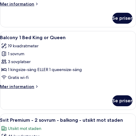
1
Mer
Mer information
Bed
information
King
om
Se priser
Manhattan
View
Balcony
Öppna
Ett hotellrum med en stor säng, ett s
6
1
Balcony 1 Bed King or Queen
alla
Bed
19 kvadratmeter
King
foton
1 sovrum
för
Balcony
3 sovplatser
1
1 kingsize-säng ELLER 1 queensize-säng
Bed
Gratis wi-fi
King
Mer
Mer information
or
information
Queen
om
Se priser
Balcony
1
Bed
Öppna
Ett hotellrum med ett stort fönster, en
5
King
Svit Premium - 2 sovrum - balkong - utsikt mot staden
alla
or
Utsikt mot staden
Queen
foton