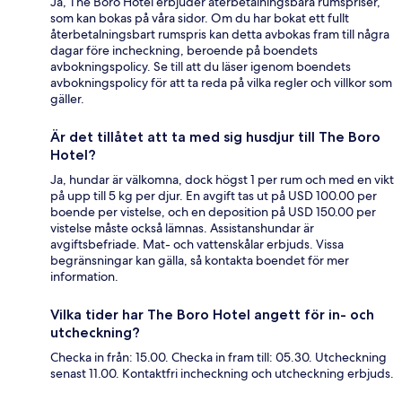
Ja, The Boro Hotel erbjuder återbetalningsbara rumspriser,
som kan bokas på våra sidor. Om du har bokat ett fullt
återbetalningsbart rumspris kan detta avbokas fram till några
dagar före incheckning, beroende på boendets
avbokningspolicy. Se till att du läser igenom boendets
avbokningspolicy för att ta reda på vilka regler och villkor som
gäller.
Är det tillåtet att ta med sig husdjur till The Boro
Hotel?
Ja, hundar är välkomna, dock högst 1 per rum och med en vikt
på upp till 5 kg per djur. En avgift tas ut på USD 100.00 per
boende per vistelse, och en deposition på USD 150.00 per
vistelse måste också lämnas. Assistanshundar är
avgiftsbefriade. Mat- och vattenskålar erbjuds. Vissa
begränsningar kan gälla, så kontakta boendet för mer
information.
Vilka tider har The Boro Hotel angett för in- och
utcheckning?
Checka in från: 15.00. Checka in fram till: 05.30. Utcheckning
senast 11.00. Kontaktfri incheckning och utcheckning erbjuds.