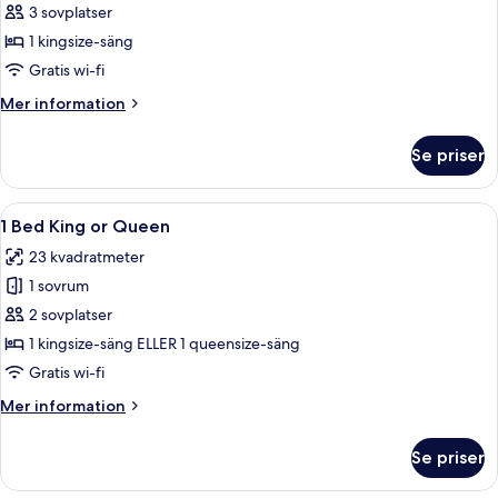
Manhattan
3 sovplatser
View
1 kingsize-säng
Balcony
Gratis wi-fi
King
Mer
Mer information
Bed
information
om
Se priser
Corner
Manhattan
View
Öppna
En välordnad säng med vita sängkläder
5
Balcony
1 Bed King or Queen
alla
King
23 kvadratmeter
Bed
foton
1 sovrum
för
1
2 sovplatser
Bed
1 kingsize-säng ELLER 1 queensize-säng
King
Gratis wi-fi
or
Mer
Mer information
Queen
information
om
Se priser
1
Bed