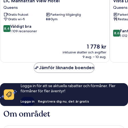
LIC
Vista
LIC Manhattan View Hotel
Vista 
Manhattan
LIC
Queens
Queens
View
Hotel,
Gratis frukost
Parkering tillgänglig
Parkeri
Hotel
BW
Gratis wi-fi
Gym
Restau
Queens
Premier
Collecti
8.4
Väldigt bra
8,4
8.6
Queens
Fant
av
1 109 recensioner
8,6
av
1 012
10,
10,
Väldigt
Priset
1 778 kr
Fantastis
bra,
är
1 012 re
1 109 recensioner
inklusive skatter och avgifter
1 778 kr
9 aug. – 10 aug.
Jämför liknande boenden
Logga in för att se aktuella rabatter och förmåner. Fler
förmåner för fler äventyr!
Logga in
Registrera dig nu, det är gratis
Om området