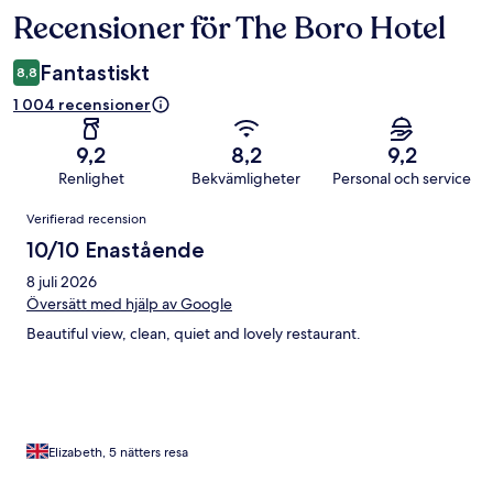
Recensioner för The Boro Hotel
Recensioner
Fantastiskt
8,8
1 004 recensioner
9,2
8,2
9,2
Renlighet
Bekvämligheter
Personal och service
Recensioner
Verifierad recension
10/10 Enastående
8 juli 2026
Översätt med hjälp av Google
Beautiful view, clean, quiet and lovely restaurant.
Elizabeth, 5 nätters resa