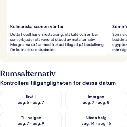
Kulinariska scenen väntar
Sömnfr
Detta hotell har en restaurang, ett kafé och en bar
Somna o
som erbjuder ett varierat utbud av matalternativ.
bäddmadr
Morgnarna strålar med frukost tillagad på beställning
egyptisk
för kulinariska entusiaster.
mörkläg
Rumsalternativ
Kontrollera tillgängligheten för dessa datum
Kontrollera tillgängligheten för ikväll aug. 6 - aug. 7
Kontrollera tillgängligheten f
Ikväll
Imorgon
aug. 6 - aug. 7
aug. 7 - aug. 8
Kontrollera tillgängligheten för den här helgen aug. 7 - aug. 9
Kontrollera tillgängligheten fö
Till helgen
Nästa helg
aug. 7 - aug. 9
aug. 14 - aug. 16