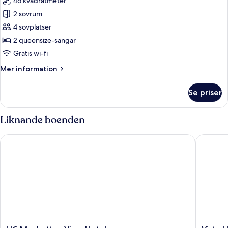
46 kvadratmeter
för
Svit
2 sovrum
Premium
4 sovplatser
-
2 queensize-sängar
2
Gratis wi-fi
sovrum
Mer
Mer information
-
information
balkong
om
Se priser
-
Svit
Premium
utsikt
-
Liknande boenden
mot
2
staden
sovrum
LIC Manhattan View Hotel
Vista LI
-
balkong
-
utsikt
mot
staden