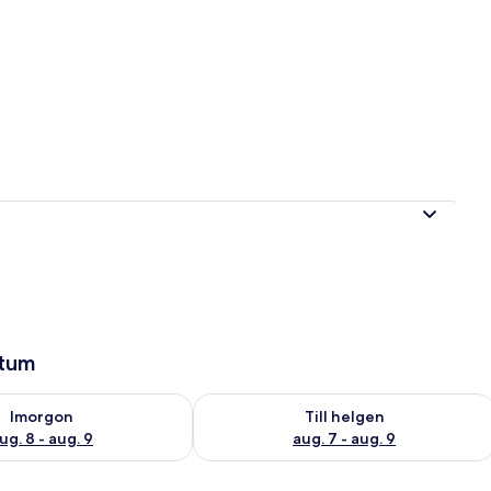
r
atum
llgängligheten för imorgon aug. 8 - aug. 9
Kontrollera tillgängligheten för den h
Imorgon
Till helgen
ug. 8 - aug. 9
aug. 7 - aug. 9