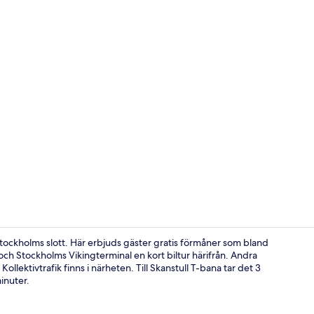
Reception
Stockholms slott. Här erbjuds gäster gratis förmåner som bland
ch Stockholms Vikingterminal en kort biltur härifrån. Andra
lektivtrafik finns i närheten. Till Skanstull T-bana tar det 3
Trippelrum - 
inuter.