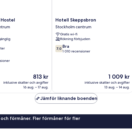
Hotell
Hostel
Hotell Skeppsbron
Skeppsbron
ntrum
Stockholm centrum
Stockholm
Gratis wi-fi
centrum
gänglig
Rökning förbjuden
7.0
Bra
ter
7,0
av
1 010 recensioner
10,
sioner
Bra,
1 010 recensioner
Priset
Priset
813 kr
1 009 kr
oner
är
är
inklusive skatter och avgifter
inklusive skatter och avgifter
813 kr
1 009 kr
16 aug. – 17 aug.
13 aug. – 14 aug.
Jämför liknande boenden
 och förmåner. Fler förmåner för fler