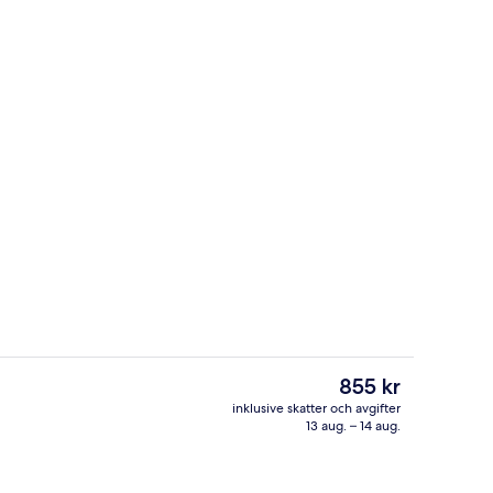
Detalj interiör
Det
855 kr
nuvarande
inklusive skatter och avgifter
priset
13 aug. – 14 aug.
inga fönster | Skrivbord, gratis wi-fi och sängkläder
Hall
är
855 kr