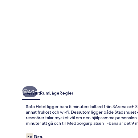
40+
Översikt
Rum
Läge
Regler
Sofo Hotel ligger bara 5 minuters bilfärd från 3Arena och 
annat frukost och wi-fi. Dessutom ligger både Stadshuset o
resenärer talar mycket väl om den hjälpsamma personalen. Kol
minuter att gå och till Medborgarplatsen T-bana är det 9 m
Recensioner
Bra
7,0