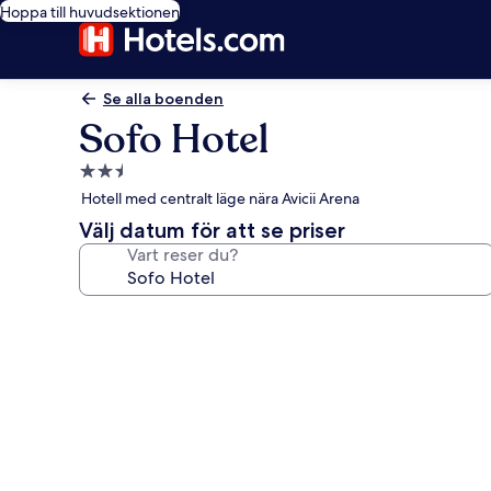
Hoppa till huvudsektionen
Se alla boenden
Sofo Hotel
2.5-
stjärnigt
Hotell med centralt läge nära Avicii Arena
boende
Välj datum för att se priser
Vart reser du?
Fotogalleri
för
Sofo
Hotel