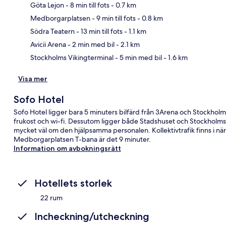
Göta Lejon
- 8 min till fots
- 0.7 km
Medborgarplatsen
- 9 min till fots
- 0.8 km
Kar
Södra Teatern
- 13 min till fots
- 1.1 km
Avicii Arena
- 2 min med bil
- 2.1 km
Stockholms Vikingterminal
- 5 min med bil
- 1.6 km
Visa mer
Sofo Hotel
Sofo Hotel ligger bara 5 minuters bilfärd från 3Arena och Stockholm
frukost och wi-fi. Dessutom ligger både Stadshuset och Stockholms Vi
mycket väl om den hjälpsamma personalen. Kollektivtrafik finns i närhe
Medborgarplatsen T-bana är det 9 minuter.
Information om avbokningsrätt
Hotellets storlek
22 rum
Incheckning/utcheckning