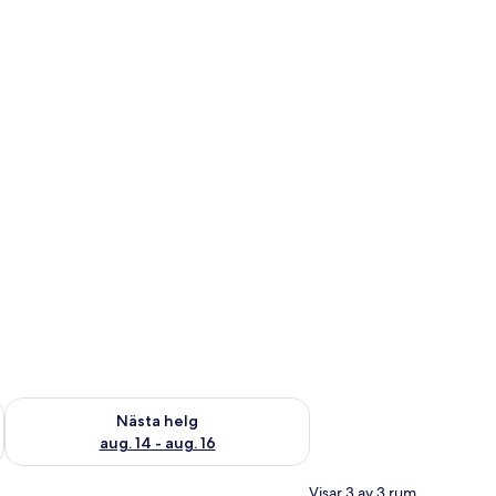
är helgen aug. 7 - aug. 9
Kontrollera tillgängligheten för nästa helg aug. 14 - aug. 16
Nästa helg
aug. 14 - aug. 16
Visar 3 av 3 rum