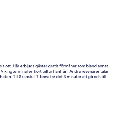
ta
s slott. Här erbjuds gäster gratis förmåner som bland annat
kingterminal en kort biltur härifrån. Andra resenärer talar
ten. Till Skanstull T-bana tar det 3 minuter att gå och till