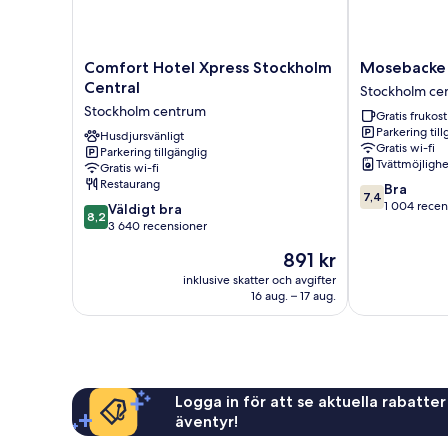
Comfort
Mosebacke
Comfort Hotel Xpress Stockholm
Mosebacke 
Hotel
Hostel
Central
Stockholm ce
Xpress
Stockholm
Stockholm centrum
Gratis frukost
Stockholm
centrum
Parkering till
Central
Husdjursvänligt
Gratis wi-fi
Parkering tillgänglig
Stockholm
Tvättmöjlighe
Gratis wi-fi
centrum
Restaurang
7.4
Bra
7,4
av
1 004 recen
8.2
Väldigt bra
8,2
10,
av
3 640 recensioner
Bra,
10,
Priset
891 kr
1 004 recensi
Väldigt
är
bra,
inklusive skatter och avgifter
891 kr
16 aug. – 17 aug.
3 640 recensioner
Logga in för att se aktuella rabatter
äventyr!