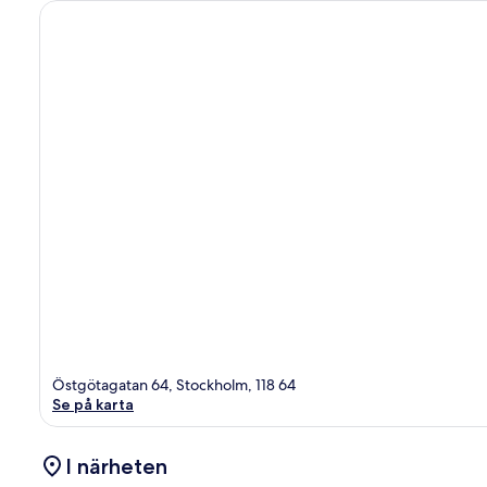
Östgötagatan 64, Stockholm, 118 64
Se på karta
I närheten