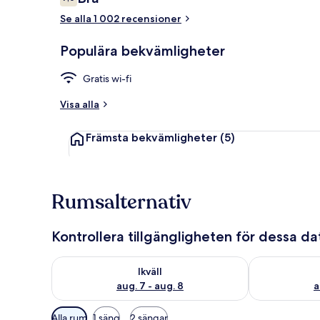
7,0 av 10,
Se alla 1 002 recensioner
Restaurange
Populära bekvämligheter
Gratis wi-fi
Visa alla
Främsta bekvämligheter
(5)
Rumsalternativ
Kontrollera tillgängligheten för dessa d
Kontrollera tillgängligheten för ikväll aug. 7 - aug. 8
Kontrollera ti
Ikväll
aug. 7 - aug. 8
a
Tillgängliga
Alla rum
1 säng
2 sängar