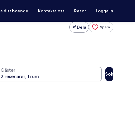
ra ditt boende
Kontakta oss
Resor
Logga in
Dela
Spara
Gäster
Sök