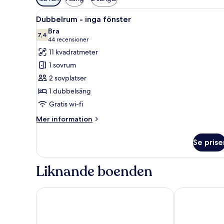
filter
Öppna
Ett modernt sovrum med en st
för
6
Dubbelrum - inga fönster
alla
rum
Bra
foton
7,4
7,4 av 10
(44 recensioner)
44 recensioner
för
11 kvadratmeter
Dubbelrum
1 sovrum
-
2 sovplatser
inga
1 dubbelsäng
fönster
Gratis wi-fi
Mer
Mer information
information
om
Se prise
Dubbelrum
-
inga
Liknande boenden
fönster
Comfort Hotel Xpress Stockholm Central
Mosebacke H