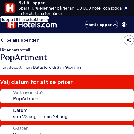
Byt till appen
Spara 10 % eller mer på fler än 100 000 hotell och logga
in för att tjäna förmåner
Hoppa till huvudsektionen
Hämta appen
Se alla boenden
Lägenhetshotell
PopArtment
I art décostil nära Battistero di San Giovanni
Välj datum för att se priser
Vart reser du?
Datum
Gäster