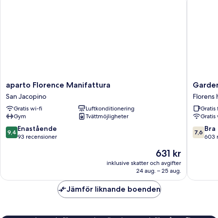
kök
aparto
Garden
aparto Florence Manifattura
Garden
Florence
Blue
San Jacopino
Florens 
Manifattura
Florens
Gratis wi-fi
Luftkonditionering
Gratis 
San
historisk
Gym
Tvättmöjligheter
Gratis 
Jacopino
centrum
9.4
7.6
Enastående
Bra
9,4
7,6
av
av
93 recensioner
603 
10,
10,
Priset
631 kr
Enastående,
Bra,
är
93 recensioner
603 rec
inklusive skatter och avgifter
631 kr
24 aug. – 25 aug.
Jämför liknande boenden