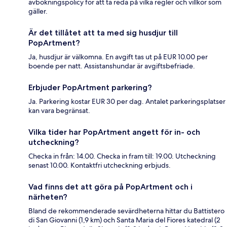
avbokningspolicy för att ta reda på vilka regler och villkor som
gäller.
Är det tillåtet att ta med sig husdjur till
PopArtment?
Ja, husdjur är välkomna. En avgift tas ut på EUR 10.00 per
boende per natt. Assistanshundar är avgiftsbefriade.
Erbjuder PopArtment parkering?
Ja. Parkering kostar EUR 30 per dag. Antalet parkeringsplatser
kan vara begränsat.
Vilka tider har PopArtment angett för in- och
utcheckning?
Checka in från: 14.00. Checka in fram till: 19.00. Utcheckning
senast 10.00. Kontaktfri utcheckning erbjuds.
Vad finns det att göra på PopArtment och i
närheten?
Bland de rekommenderade sevärdheterna hittar du Battistero
di San Giovanni (1,9 km) och Santa Maria del Fiores katedral (2