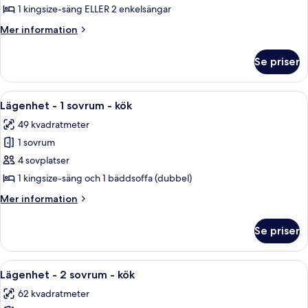
Superior
1 kingsize-säng ELLER 2 enkelsängar
-
Mer
Mer information
1
information
sovrum
om
Se priser
Studio
-
Superior
kök
-
Öppna
Ett modernt hotellrum med en trätrappa
9
1
Lägenhet - 1 sovrum - kök
alla
sovrum
49 kvadratmeter
-
foton
kök
1 sovrum
för
Lägenhet
4 sovplatser
-
1 kingsize-säng och 1 bäddsoffa (dubbel)
1
Mer
Mer information
sovrum
information
-
om
Se priser
Lägenhet
kök
-
1
Öppna
Ett kompakt bostadsutrymme med en mat
5
sovrum
Lägenhet - 2 sovrum - kök
alla
-
62 kvadratmeter
kök
foton