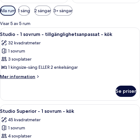
Tillgängliga
Alla rum
1 säng
2 sängar
3+ sängar
filter
för
Visar 5 av 5 rum
rum
Öppna
Ett hotellrum med en säng, ett skrivbo
7
Studio - 1 sovrum - tillgänglighetsanpassat - kök
alla
32 kvadratmeter
foton
1 sovrum
för
Studio
3 sovplatser
-
1 kingsize-säng ELLER 2 enkelsängar
1
Mer
Mer information
sovrum
information
-
om
Se priser
Studio
tillgänglighetsanpassat
-
-
1
Öppna
Ett hotellrum med en säng, sängbord, en
kök
6
sovrum
Studio Superior - 1 sovrum - kök
alla
-
45 kvadratmeter
tillgänglighetsanpassat
foton
-
1 sovrum
för
kök
Studio
4 sovplatser