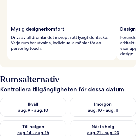
Mysig designerkomfort
Design
Drivs av till drömlandet insvept i ett lyxigt duntäcke.
Förundra
Varje rum har utvalda, individuella möbler för en
arkitekt
personlig touch.
visar u
design.
Rumsalternativ
Kontrollera tillgängligheten för dessa datum
Kontrollera tillgängligheten för ikväll aug. 9 - aug. 10
Kontrollera tillgängligheten fö
Ikväll
Imorgon
aug. 9 - aug. 10
aug. 10 - aug. 11
Kontrollera tillgängligheten för den här helgen aug. 14 - aug. 
Kontrollera tillgängligheten fö
Till helgen
Nästa helg
aug. 14 - aug. 16
aug. 21 - aug. 23