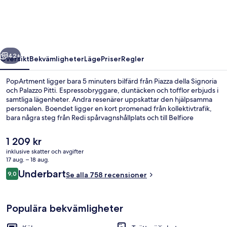
regående
Nästa
42+
Översikt
Bekvämligheter
Läge
Priser
Regler
PopArtment ligger bara 5 minuters bilfärd från Piazza della Signoria
och Palazzo Pitti. Espressobryggare, duntäcken och tofflor erbjuds i
samtliga lägenheter. Andra resenärer uppskattar den hjälpsamma
personalen. Boendet ligger en kort promenad från kollektivtrafik,
bara några steg från Redi spårvagnshållplats och till Belfiore
spårvagnshållplats tar det 4 minuter att gå.
Det
1 209 kr
nuvarande
inklusive skatter och avgifter
priset
17 aug. – 18 aug.
Boendets fasad
är
Recensioner
Underbart
9,0
Se alla 758 recensioner
1 209 kr
9,0 av 10,
Populära bekvämligheter