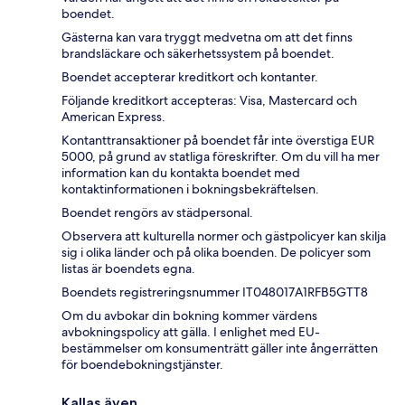
boendet.
Gästerna kan vara tryggt medvetna om att det finns
brandsläckare och säkerhetssystem på boendet.
Boendet accepterar kreditkort och kontanter.
Följande kreditkort accepteras: Visa, Mastercard och
American Express.
Kontanttransaktioner på boendet får inte överstiga EUR
5000, på grund av statliga föreskrifter. Om du vill ha mer
information kan du kontakta boendet med
kontaktinformationen i bokningsbekräftelsen.
Boendet rengörs av städpersonal.
Observera att kulturella normer och gästpolicyer kan skilja
sig i olika länder och på olika boenden. De policyer som
listas är boendets egna.
Boendets registreringsnummer IT048017A1RFB5GTT8
Om du avbokar din bokning kommer värdens
avbokningspolicy att gälla. I enlighet med EU-
bestämmelser om konsumenträtt gäller inte ångerrätten
för boendebokningstjänster.
Kallas även