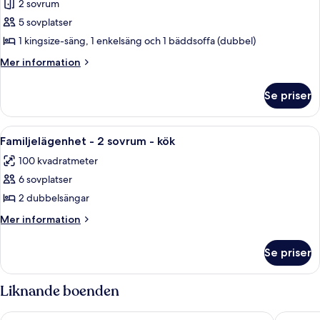
2 sovrum
för
Lägenhet
5 sovplatser
-
1 kingsize-säng, 1 enkelsäng och 1 bäddsoffa (dubbel)
2
Mer
Mer information
sovrum
information
-
om
Se priser
Lägenhet
kök
-
2
Öppna
Ett modernt vardagsrum med en grön sof
6
sovrum
Familjelägenhet - 2 sovrum - kök
alla
-
100 kvadratmeter
kök
foton
6 sovplatser
för
Familjelägenhet
2 dubbelsängar
-
Mer
Mer information
2
information
om
sovrum
Se priser
Familjelägenhet
-
-
kök
2
Liknande boenden
sovrum
-
aparto Florence Manifattura
Garden 