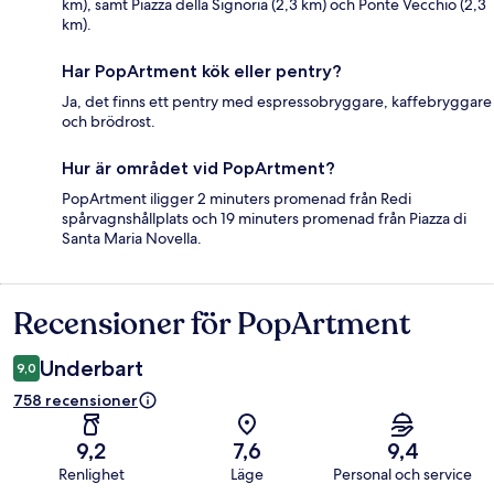
km), samt Piazza della Signoria (2,3 km) och Ponte Vecchio (2,3
km).
Har PopArtment kök eller pentry?
Ja, det finns ett pentry med espressobryggare, kaffebryggare
och brödrost.
Hur är området vid PopArtment?
PopArtment iligger 2 minuters promenad från Redi
spårvagnshållplats och 19 minuters promenad från Piazza di
Santa Maria Novella.
Recensioner för PopArtment
Recensioner
Underbart
9,0
758 recensioner
9,2
7,6
9,4
Renlighet
Läge
Personal och service