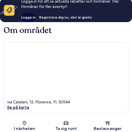
Logga in för att se aktuella rabatter och förmåner. Fler
förmåner för fler äventyr!
Logga in
Registrera dig nu, det är gratis
Om området
via Catalani, 13, Florence, FI, 50144
Se på karta
Karta
I närheten
Ta sig runt
Restauranger