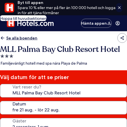
Byt till appen
Spara 10 % eller mer på fler än 100 000 hotell och logga
in för att tjäna förmåner
Hoppa till huvudsektionen
Hämta appen
Se alla boenden
MLL Palma Bay Club Resort Hotel
3.0-
stjärnigt
Familjevänligt hotell med spa nära Playa de Palma
boende
Välj datum för att se priser
Vart reser du?
Datum
Gäster