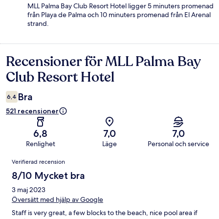
MLL Palma Bay Club Resort Hotel ligger 5 minuters promenad
från Playa de Palma och 10 minuters promenad från El Arenal
strand.
Recensioner för MLL Palma Bay
Recensioner
Club Resort Hotel
Bra
6,4
521 recensioner
6,8
7,0
7,0
Renlighet
Läge
Personal och service
Recensioner
Verifierad recension
8/10 Mycket bra
3 maj 2023
Översätt med hjälp av Google
Staff is very great, a few blocks to the beach, nice pool area if