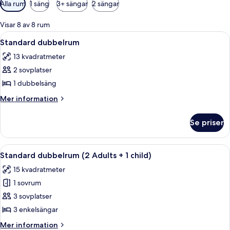
Tillgängliga
Alla rum
1 säng
3+ sängar
2 sängar
filter
för
Visar 8 av 8 rum
rum
Öppna
Ett modernt sovrum med två sängar, e
3
Standard dubbelrum
alla
13 kvadratmeter
foton
2 sovplatser
för
Standard
1 dubbelsäng
dubbelrum
Mer
Mer information
information
om
Se priser
Standard
dubbelrum
Öppna
Ett hotellrum med två sängar, ett skri
4
Standard dubbelrum (2 Adults + 1 child)
alla
15 kvadratmeter
foton
1 sovrum
för
Standard
3 sovplatser
dubbelrum
3 enkelsängar
(2
Mer
Mer information