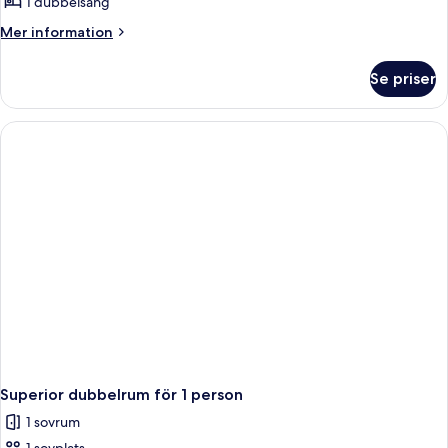
1 dubbelsäng
Mer
Mer information
information
om
Se priser
Superior
dubbelrum
Superior dubbelrum för 1 person
1 sovrum