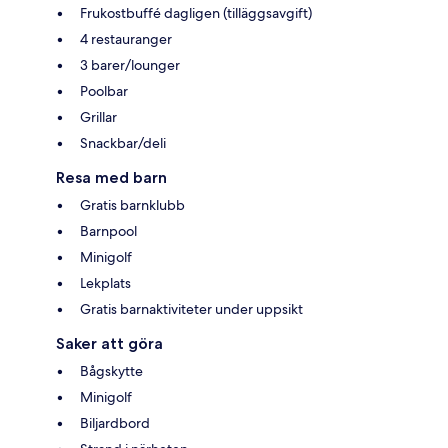
Frukostbuffé dagligen (tilläggsavgift)
4 restauranger
3 barer/lounger
Poolbar
Grillar
Snackbar/deli
Resa med barn
Gratis barnklubb
Barnpool
Minigolf
Lekplats
Gratis barnaktiviteter under uppsikt
Saker att göra
Bågskytte
Minigolf
Biljardbord