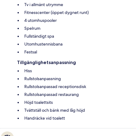
Tv i allmänt utrymme
Fitnesscenter (öppet dygnet runt)
4 utomhuspooler
Spelrum
Fullständigt spa
Utomhustennisbana
Festsal
Tillgänglighetsanpassning
Hiss
Rullstolsanpassning
Rullstolsanpassad receptionsdisk
Rullstolsanpassad restaurang
Höjd toalettsits
Tvättställ och bänk med låg höjd
Handräcke vid toalett