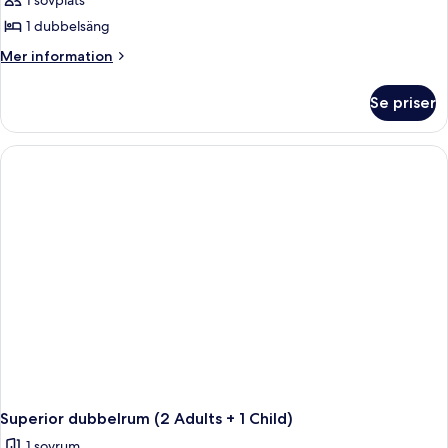
1 sovplats
1 dubbelsäng
Mer
Mer information
information
om
Se priser
Superior
dubbelrum
för
1
person
Superior dubbelrum (2 Adults + 1 Child)
1 sovrum