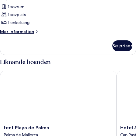
1 sovrum
1 sovplats
1 enkelsäng
Mer
Mer information
information
om
Se priser
Superior
enkelrum
Liknande boenden
tent Playa de Palma
Hotel Am
tent
Hotel
tent Playa de Palma
Hotel 
Playa
Amic
Palma de Mallorca
Can Pasti