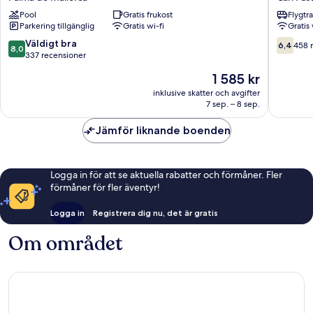
de
Can
Pool
Gratis frukost
Flygtr
Palma
Pastilla
Parkering tillgänglig
Gratis wi-fi
Gratis 
Palma
Can
de
Pastilla
8.0
6.4
Väldigt bra
6,4
458 
8,0
Mallorca
av
av
337 recensioner
10,
10,
Priset
1 585 kr
Väldigt
458 rec
är
bra,
inklusive skatter och avgifter
1 585 kr
7 sep. – 8 sep.
337 recensioner
Jämför liknande boenden
Logga in för att se aktuella rabatter och förmåner. Fler
förmåner för fler äventyr!
Logga in
Registrera dig nu, det är gratis
Om området