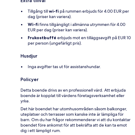
Extra tillval
Tillgång till
wi-fi
på rummen erbjuds för 4.00 EUR per
dag (priser kan variera).
Wi-fi
finns tillgängligt i allmänna utrymmen för 4.00
EUR per dag (priser kan variera).
Frukostbuffé
erbjuds mot en tilläggsavgift på EUR 10
per person (ungefärligt pris).
Husdjur
Inga avgifter tas ut för assistanshundar.
Policyer
Detta boende drivs av en professionell värd. Att erbjuda
boende är kopplat till värdens företagsverksamhet eller
yrke.
Det här boendet har utomhusområden såsom balkonger,
uteplatser och terrasser som kanske inte är lämpliga för
barn. Om du har frågor rekommenderar vi att du kontaktar
boendet före ankomst för att bekräfta att de kan ta emot
dig i ett lämpligt rum.