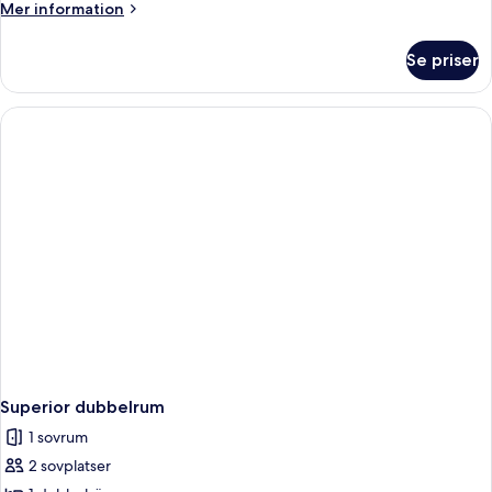
Mer
Mer information
1
information
person
om
Se priser
Standard
dubbelrum
för
1
person
Superior dubbelrum
1 sovrum
2 sovplatser