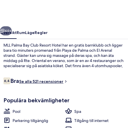
Club
Resort
Hotel
regående
Nästa
40+
Översikt
Rum
Läge
Regler
MLL Palma Bay Club Resort Hotel har en gratis barnklubb och ligger
bara tio minuters promenad från Playa de Palma och El Arenal
strand. Gäster kan unna sig massage på deras spa, och kan äta
middag på Rte. Oriental en verano, som är en av 4 restauranger och
specialiserar sig på asiatiska köket. Det finns även 4 utomhuspooler,
en bar vid poolen och ett dygnet runt-öppet fitnesscenter.
Recensioner
Bra
6,4
Se alla 521 recensioner
6,4 av 10,
Nära stranden
Populära bekvämligheter
Pool
Spa
Parkering tillgänglig
Tillgång till internet