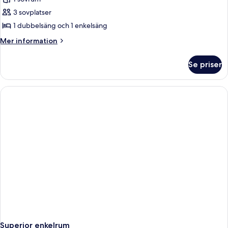
3 sovplatser
1 dubbelsäng och 1 enkelsäng
Mer
Mer information
information
om
Se priser
Superior
dubbelrum
(2
Adults
+
1
Child)
Superior enkelrum