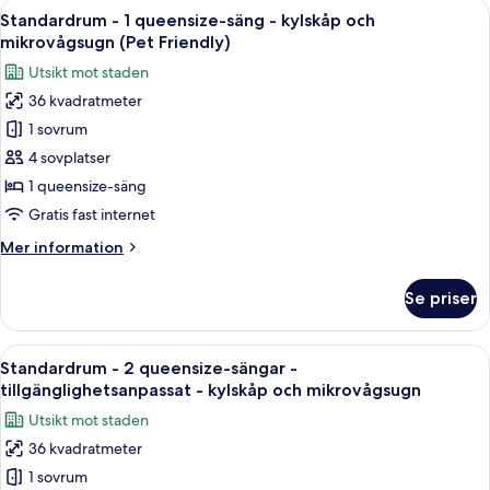
Öppna
Ett hotellrum med en stor säng, ett sk
Sofabed)
7
queensize-
Standardrum - 1 queensize-säng - kylskåp och
alla
sängar
mikrovågsugn (Pet Friendly)
-
foton
Utsikt mot staden
kylskåp
för
och
36 kvadratmeter
Standardrum
mikrovågsugn
1 sovrum
-
(with
Sofabed)
1
4 sovplatser
queensize-
1 queensize-säng
säng
Gratis fast internet
-
Mer
Mer information
kylskåp
information
och
om
Se priser
Standardrum
mikrovågsugn
-
(Pet
1
Öppna
Ett hotellrum med två sängar, ett skri
Friendly)
4
queensize-
Standardrum - 2 queensize-sängar -
alla
säng
tillgänglighetsanpassat - kylskåp och mikrovågsugn
-
foton
Utsikt mot staden
kylskåp
för
och
36 kvadratmeter
Standardrum
mikrovågsugn
1 sovrum
-
(Pet