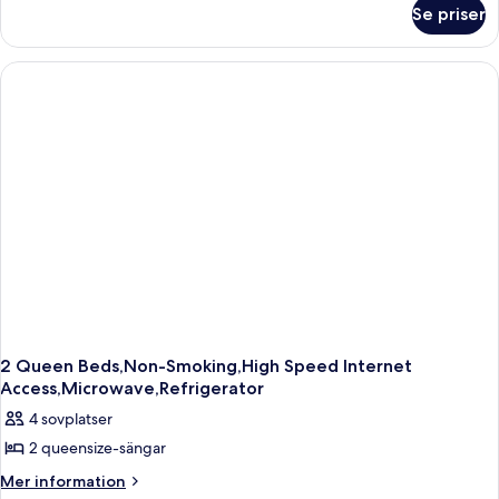
och
om
Se priser
Standardrum
mikrovågsugn
-
(with
1
Sofabed)
queensize-
säng
-
kylskåp
och
mikrovågsugn
(with
Sofabed)
2 Queen Beds,Non-Smoking,High Speed Internet
Access,Microwave,Refrigerator
4 sovplatser
2 queensize-sängar
Mer
Mer information