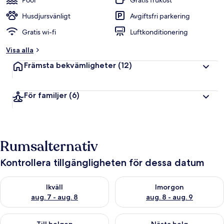
Pool
Gratis frukost
Husdjursvänligt
Avgiftsfri parkering
Gratis wi-fi
Luftkonditionering
Visa alla
Främsta bekvämligheter
(12)
För familjer
(6)
Rumsalternativ
Kontrollera tillgängligheten för dessa datum
Kontrollera tillgängligheten för ikväll aug. 7 - aug. 8
Kontrollera tillgängligheten f
Ikväll
Imorgon
aug. 7 - aug. 8
aug. 8 - aug. 9
Kontrollera tillgängligheten för den här helgen aug. 7 - aug. 9
Kontrollera tillgängligheten fö