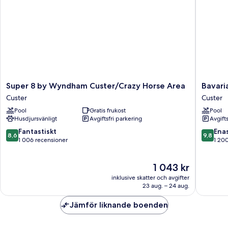
Super
Bavarian
Super 8 by Wyndham Custer/Crazy Horse Area
Bavaria
8
Inn
Custer
Custer
by
Black
Pool
Gratis frukost
Pool
Wyndham
Hills
Husdjursvänligt
Avgiftsfri parkering
Avgift
Custer/Crazy
Custer
Horse
8.6
9.8
Fantastiskt
Ena
8,6
9,8
Area
av
av
1 006 recensioner
1 20
Custer
10,
10,
Fantastiskt,
Enaståe
Priset
1 043 kr
1 006 recensioner
1 200 re
är
inklusive skatter och avgifter
1 043 kr
23 aug. – 24 aug.
Jämför liknande boenden