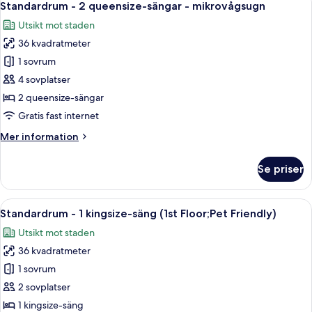
5
kingsize-
Standardrum - 2 queensize-sängar - mikrovågsugn
alla
säng
Utsikt mot staden
-
foton
mikrovågsugn
36 kvadratmeter
för
Standardrum
1 sovrum
-
4 sovplatser
2
2 queensize-sängar
queensize-
Gratis fast internet
sängar
Mer
Mer information
-
information
mikrovågsugn
om
Se priser
Standardrum
-
2
Öppna
Ett hotellrum med en säng, en tv, ett s
4
queensize-
Standardrum - 1 kingsize-säng (1st Floor;Pet Friendly)
alla
sängar
Utsikt mot staden
-
foton
mikrovågsugn
36 kvadratmeter
för
Standardrum
1 sovrum
-
2 sovplatser
1
1 kingsize-säng