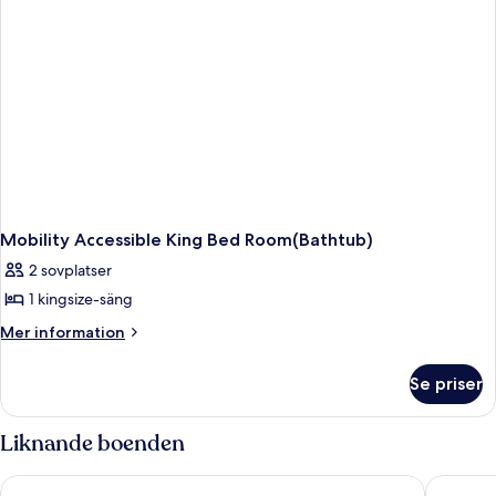
tillgänglighetsanpassat
-
kylskåp
och
mikrovågsugn
Mobility Accessible King Bed Room(Bathtub)
2 sovplatser
1 kingsize-säng
Mer
Mer information
information
om
Se priser
Mobility
Accessible
King
Liknande boenden
Bed
Room(Bathtub)
Super 8 by Wyndham Custer/Crazy Horse Area
Bavarian 