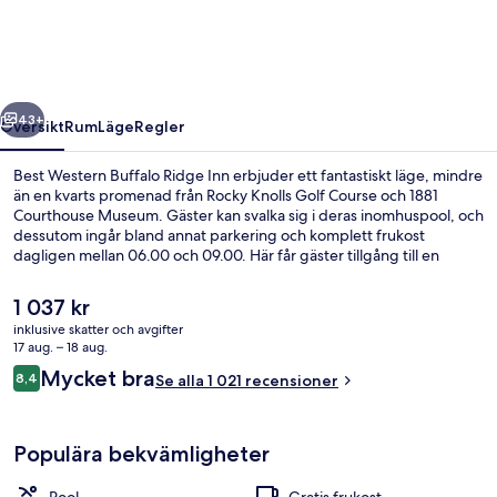
Ridge
Inn
regående
Nästa
43+
Översikt
Rum
Läge
Regler
Best Western Buffalo Ridge Inn erbjuder ett fantastiskt läge, mindre
än en kvarts promenad från Rocky Knolls Golf Course och 1881
Courthouse Museum. Gäster kan svalka sig i deras inomhuspool, och
dessutom ingår bland annat parkering och komplett frukost
dagligen mellan 06.00 och 09.00. Här får gäster tillgång till en
terrass och en trädgård, och på rummen finns både kylskåp och
mikrovågsugnar. Den hjälpsamma personalen och frukosten brukar
Det
1 037 kr
uppskattas av våra resenärer.
nuvarande
inklusive skatter och avgifter
priset
17 aug. – 18 aug.
Businesscenter
är
Recensioner
Mycket bra
8,4
Se alla 1 021 recensioner
1 037 kr
8,4 av 10,
Populära bekvämligheter