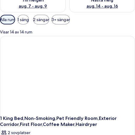
Till helgen
Nästa helg
aug. 7 - aug. 9
aug. 14 - aug. 16
Tillgängliga
Alla rum
1 säng
2 sängar
3+ sängar
filter
för
Visar 14 av 14 rum
rum
1 King Bed,Non-Smoking,Pet Friendly Room,Exterior
Corridor,First Floor,Coffee Maker,Hairdryer
2 sovplatser