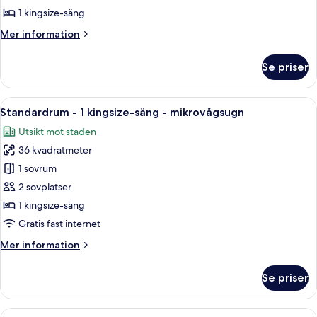
1 kingsize-säng
Mer
Mer information
information
om
Se priser
1
King
Bed,Non-
Öppna
Ett hotellrum med en säng, en tv, ett s
7
Smoking,Pet
Standardrum - 1 kingsize-säng - mikrovågsugn
alla
Friendly
Utsikt mot staden
Room,Exterior
foton
Corridor,First
36 kvadratmeter
för
Floor,Coffee
Standardrum
1 sovrum
Maker,Hairdryer
-
2 sovplatser
1
1 kingsize-säng
kingsize-
Gratis fast internet
säng
Mer
Mer information
-
information
mikrovågsugn
om
Se priser
Standardrum
-
1
Öppna
Ett hotellrum med två sängar, ett skri