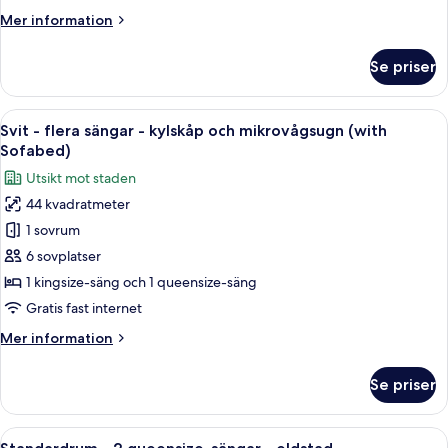
kingsize-
Mer
Mer information
säng
information
(1st
om
Se priser
Standardrum
Floor;Pet
-
Friendly)
1
Öppna
Ett hotellrum med en stor säng, två s
9
kingsize-
Svit - flera sängar - kylskåp och mikrovågsugn (with
alla
säng
Sofabed)
(1st
foton
Utsikt mot staden
Floor;Pet
för
Friendly)
44 kvadratmeter
Svit
1 sovrum
-
flera
6 sovplatser
sängar
1 kingsize-säng och 1 queensize-säng
-
Gratis fast internet
kylskåp
Mer
Mer information
och
information
mikrovågsugn
om
Se priser
Svit
(with
-
Sofabed)
flera
Öppna
Ett hotellrum med två sängar, ett skriv
11
sängar