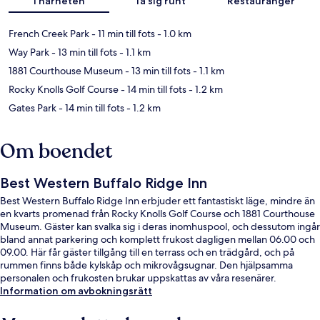
I närheten
Ta sig runt
Restauranger
French Creek Park
- 11 min till fots
- 1.0 km
Way Park
- 13 min till fots
- 1.1 km
1881 Courthouse Museum
- 13 min till fots
- 1.1 km
Rocky Knolls Golf Course
- 14 min till fots
- 1.2 km
Gates Park
- 14 min till fots
- 1.2 km
Om boendet
Best Western Buffalo Ridge Inn
Best Western Buffalo Ridge Inn erbjuder ett fantastiskt läge, mindre än
en kvarts promenad från Rocky Knolls Golf Course och 1881 Courthouse
Museum. Gäster kan svalka sig i deras inomhuspool, och dessutom ingår
bland annat parkering och komplett frukost dagligen mellan 06.00 och
09.00. Här får gäster tillgång till en terrass och en trädgård, och på
rummen finns både kylskåp och mikrovågsugnar. Den hjälpsamma
personalen och frukosten brukar uppskattas av våra resenärer.
Information om avbokningsrätt