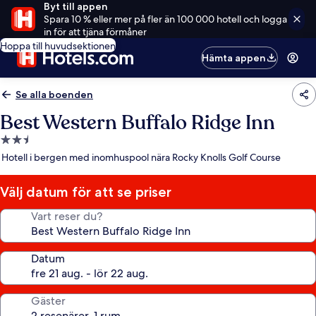
Byt till appen
Spara 10 % eller mer på fler än 100 000 hotell och logga
in för att tjäna förmåner
Hoppa till huvudsektionen
Hämta appen
Se alla boenden
Best Western Buffalo Ridge Inn
2.5-
stjärnigt
Hotell i bergen med inomhuspool nära Rocky Knolls Golf Course
boende
Välj datum för att se priser
Vart reser du?
Datum
Gäster