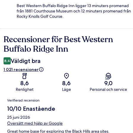
Best Western Buffalo Ridge Inn ligger 13 minuters promenad
från 1881 Courthouse Museum och 12 minuters promenad från
Rocky Knolls Golf Course.
Recensioner för Best Western
Recensioner
Buffalo Ridge Inn
Väldigt bra
8,4
1 021 recensioner
8,6
8,6
9,0
Renlighet
Läge
Personal och service
Recensioner
Verifierad recension
10/10 Enastående
25 juni 2026
Översätt med hjälp av Google
Great home base for exploring the Black Hills area sites.