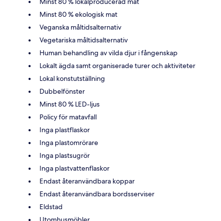
Minst 80 % lokalproducerad mat
Minst 80 % ekologisk mat
Veganska måltidsalternativ
Vegetariska måltidsalternativ
Human behandling av vilda djur i fångenskap
Lokalt ägda samt organiserade turer och aktiviteter
Lokal konstutställning
Dubbelfönster
Minst 80 % LED-ljus
Policy för matavfall
Inga plastflaskor
Inga plastomrörare
Inga plastsugrör
Inga plastvattenflaskor
Endast återanvändbara koppar
Endast återanvändbara bordsserviser
Eldstad
Utomhusmöbler