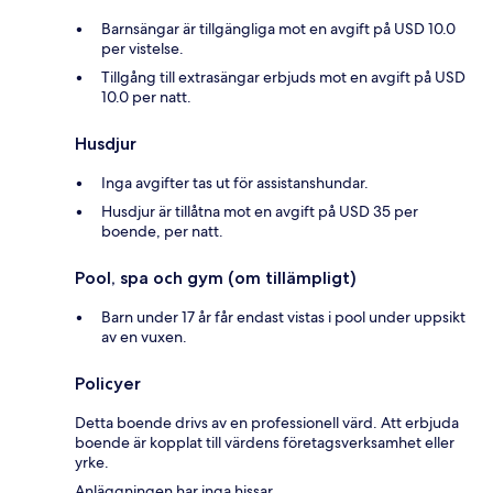
Barnsängar är tillgängliga mot en avgift på USD 10.0
per vistelse.
Tillgång till extrasängar erbjuds mot en avgift på USD
10.0 per natt.
Husdjur
Inga avgifter tas ut för assistanshundar.
Husdjur är tillåtna mot en avgift på USD 35 per
boende, per natt.
Pool, spa och gym (om tillämpligt)
Barn under 17 år får endast vistas i pool under uppsikt
av en vuxen.
Policyer
Detta boende drivs av en professionell värd. Att erbjuda
boende är kopplat till värdens företagsverksamhet eller
yrke.
Anläggningen har inga hissar.