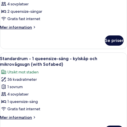
Friendly)
2
4 sovplatser
queensize-
2 queensize-sängar
sängar
Gratis fast internet
-
Mer
Mer information
tillgänglighetsanpassat
information
-
om
Se priser
Standardrum
kylskåp
-
och
2
Öppna
Ett hotellrum med en stor säng, ett sk
mikrovågsugn
8
queensize-
Standardrum - 1 queensize-säng - kylskåp och
alla
sängar
mikrovågsugn (with Sofabed)
-
foton
Utsikt mot staden
tillgänglighetsanpassat
för
-
36 kvadratmeter
Standardrum
kylskåp
1 sovrum
-
och
mikrovågsugn
1
4 sovplatser
queensize-
1 queensize-säng
säng
Gratis fast internet
-
Mer
Mer information
kylskåp
information