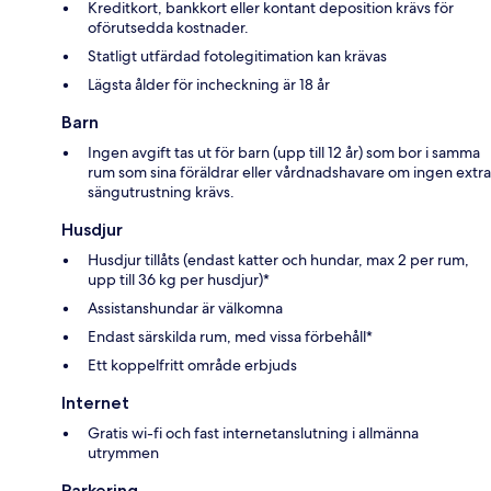
Kreditkort, bankkort eller kontant deposition krävs för
oförutsedda kostnader.
Statligt utfärdad fotolegitimation kan krävas
Lägsta ålder för incheckning är 18 år
Barn
Ingen avgift tas ut för barn (upp till 12 år) som bor i samma
rum som sina föräldrar eller vårdnadshavare om ingen extra
sängutrustning krävs.
Husdjur
Husdjur tillåts (endast katter och hundar, max 2 per rum,
upp till 36 kg per husdjur)*
Assistanshundar är välkomna
Endast särskilda rum, med vissa förbehåll*
Ett koppelfritt område erbjuds
Internet
Gratis wi-fi och fast internetanslutning i allmänna
utrymmen
Parkering