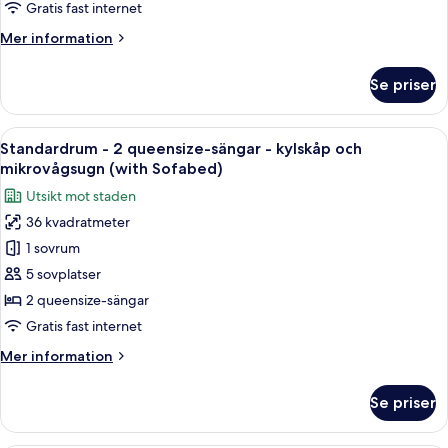
sängar
Gratis fast internet
-
Mer
Mer information
kylskåp
information
och
om
Se priser
mikrovågsugn
Svit
-
flera
Öppna
Ett hotellrum med två sängar, en tv, e
6
sängar
Standardrum - 2 queensize-sängar - kylskåp och
alla
-
mikrovågsugn (with Sofabed)
kylskåp
foton
Utsikt mot staden
och
för
mikrovågsugn
36 kvadratmeter
Standardrum
1 sovrum
-
2
5 sovplatser
queensize-
2 queensize-sängar
sängar
Gratis fast internet
-
Mer
Mer information
kylskåp
information
och
om
Se priser
Standardrum
mikrovågsugn
-
(with
2