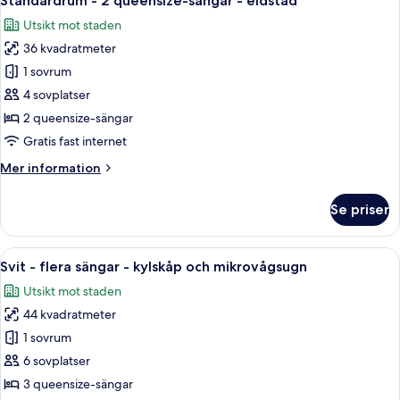
Standardrum - 2 queensize-sängar - eldstad
alla
-
Utsikt mot staden
kylskåp
foton
och
36 kvadratmeter
för
mikrovågsugn
Standardrum
1 sovrum
(with
-
Sofabed)
4 sovplatser
2
2 queensize-sängar
queensize-
Gratis fast internet
sängar
Mer
Mer information
-
information
eldstad
om
Se priser
Standardrum
-
2
Öppna
Ett hotellrum med två sängar, ett skri
10
queensize-
Svit - flera sängar - kylskåp och mikrovågsugn
alla
sängar
Utsikt mot staden
-
foton
eldstad
44 kvadratmeter
för
Svit
1 sovrum
-
6 sovplatser
flera
3 queensize-sängar