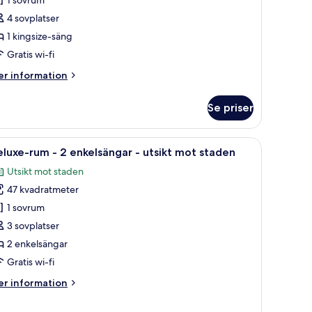
4 sovplatser
ingsize-
1 kingsize-säng
äng
Gratis wi-fi
sikt
er
r information
ot
formation
m
taden
Se priser
emier-
Premier
um
oom
a, ett skrivbord och stolar. Det finns stora fönster med utsikt över staden.
ppna
Ett hotellrum med två sängar, en TV, ett skriv
8
ing)
luxe-rum - 2 enkelsängar - utsikt mot staden
la
ngsize-
Utsikt mot staden
ng
oton
47 kvadratmeter
ör
sikt
eluxe-
1 sovrum
ot
um
aden
3 sovplatser
remier
2 enkelsängar
oom
Gratis wi-fi
ng)
nkelsängar
er
r information
formation
sikt
m