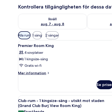
Kontrollera tillgängligheten för dessa d
Kontrollera tillgängligheten för ikväll aug. 7 - aug. 8
Kontrollera ti
Ikväll
aug. 7 - aug. 8
a
Tillgängliga
Alla rum
1 säng
2 sängar
filter
Öppna
Sängtillbehör av högsta kvalit
för
7
Premier Room King
alla
rum
4 sovplatser
foton
1 kingsize-säng
för
Premier
Gratis wi-fi
Room
Mer
Mer information
King
information
om
Se prise
Premier
Room
King
Öppna
Ett hotellrum med två sängar, e
7
Club-rum - 1 kingsize-säng - utsikt mot staden
alla
(Grand Club Burj View Room King)
foton
Enastående