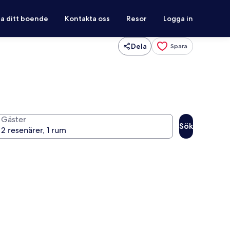
ra ditt boende
Kontakta oss
Resor
Logga in
Dela
Spara
Gäster
Sök