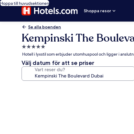
Hoppa till huvudsektionen
Shoppa resor
Se alla boenden
Kempinski The Boulev
5.0-
stjärnigt
Hotell i lyxstil som erbjuder utomhuspool och ligger i anslutn
boende
Välj datum för att se priser
Vart reser du?
Fotogalleri
för
Kempinski
The
Boulevard
Dubai