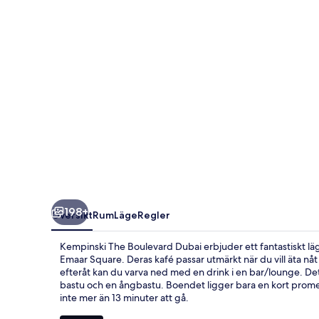
198+
Översikt
Rum
Läge
Regler
Kempinski The Boulevard Dubai erbjuder ett fantastiskt lä
Emaar Square. Deras kafé passar utmärkt när du vill äta nåt 
efteråt kan du varva ned med en drink i en bar/lounge. Detta
bastu och en ångbastu. Boendet ligger bara en kort promenad 
inte mer än 13 minuter att gå.