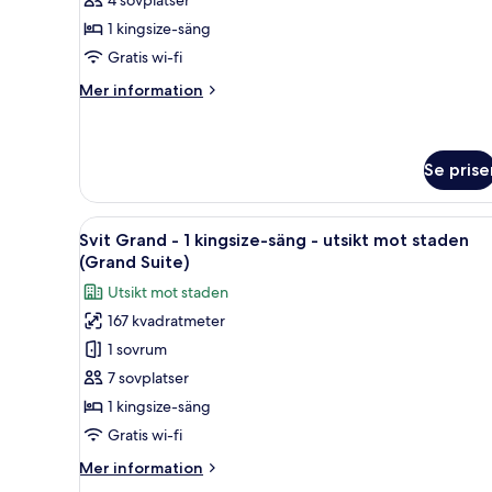
Club
kingsize-
Burj
1 kingsize-säng
säng
View
Gratis wi-fi
-
Room
King)
utsikt
Mer
Mer information
information
mot
om
staden
Rum
(Premier
-
Se prise
Room
1
kingsize-
King)
Öppna
Ett rymligt vardagsrum med en 
säng
6
Svit Grand - 1 kingsize-säng - utsikt mot staden
-
alla
(Grand Suite)
utsikt
foton
mot
Utsikt mot staden
för
staden
167 kvadratmeter
(Premier
Svit
Room
1 sovrum
Grand
King)
-
7 sovplatser
1
1 kingsize-säng
kingsize-
Gratis wi-fi
säng
Mer
Mer information
-
information