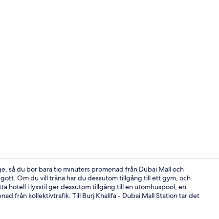
Property vi
ge, så du bor bara tio minuters promenad från Dubai Mall och
gott. Om du vill träna har du dessutom tillgång till ett gym, och
 hotell i lyxstil ger dessutom tillgång till en utomhuspool, en
Bröllop ino
från kollektivtrafik. Till Burj Khalifa - Dubai Mall Station tar det