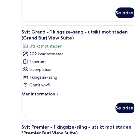
utsikt
om
Svit
mot
Se prise
Grand
staden
-
(Grand
1
Öppna
Ett modernt hotellrum med en s
Suite)
6
kingsize-
Svit Grand - 1 kingsize-säng - utsikt mot staden
alla
säng
(Grand Burj View Suite)
-
foton
Utsikt mot staden
utsikt
för
mot
202 kvadratmeter
Svit
staden
1 sovrum
Grand
(Grand
Suite)
-
5 sovplatser
1
1 kingsize-säng
kingsize-
Gratis wi-fi
säng
Mer
Mer information
-
information
utsikt
om
Se prise
Svit
mot
Grand
staden
-
Öppna
Ett hotellrum med en stor säng
(Grand
7
1
Svit Premier - 1 kingsize-säng - utsikt mot staden
alla
Burj
kingsize-
(Premier Burj View Suite)