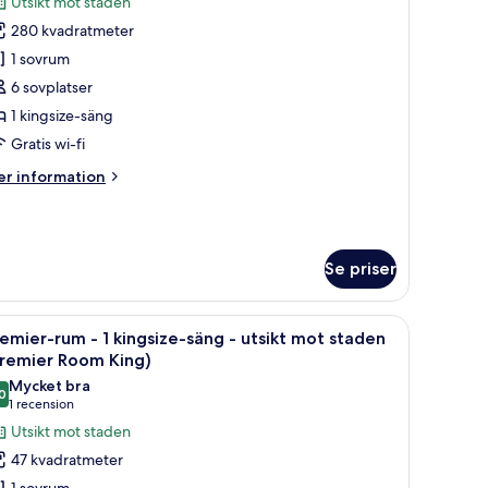
Utsikt mot staden
ör
280 kvadratmeter
it
1 sovrum
residential
6 sovplatser
1 kingsize-säng
ingsize-
Gratis wi-fi
äng
er
r information
formation
sikt
m
it
ot
esidential
taden
Se priser
Presidential
uite)
ngsize-
a fönster.
sex stolar, ett skrivbord med en telefon, en lampa, inramade konstverk, en 
ppna
Ett hotellrum med en stor säng, ett skrivbord 
ng
6
emier-rum - 1 kingsize-säng - utsikt mot staden
la
Premier Room King)
sikt
oton
Mycket bra
ot
0
ör
8,0 av 10
(1 recension)
1 recension
aden
remier-
residential
Utsikt mot staden
um
ite)
47 kvadratmeter
1 sovrum