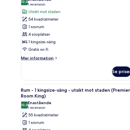
10,0
för
10,0 av 10
(1 recension)
1 recension
Club-
Utsikt mot staden
rum
54 kvadratmeter
-
1 sovrum
1
4 sovplatser
kingsize-
1 kingsize-säng
säng
Gratis wi-fi
-
utsikt
Mer
Mer information
mot
information
om
staden
Se prise
Club-
(Grand
rum
Club
-
Öppna
Ett hotellrum med en stor säng,
4
1
Burj
Rum - 1 kingsize-säng - utsikt mot staden (Premier
alla
kingsize-
Room King)
View
säng
foton
Enastående
Room
-
10,0
för
10,0 av 10
(1 recension)
1 recension
King)
utsikt
Rum
55 kvadratmeter
mot
-
staden
1 sovrum
(Grand
1
4 sovplatser