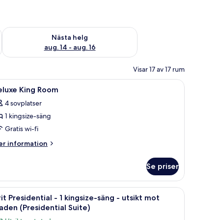
är helgen aug. 7 - aug. 9
Kontrollera tillgängligheten för nästa helg aug. 14 - aug. 16
Nästa helg
aug. 14 - aug. 16
Visar 17 av 17 rum
minibar
ppna
Sängtillbehör av högsta kvalitet och minibar
6
eluxe King Room
la
4 sovplatser
oton
1 kingsize-säng
ör
eluxe
Gratis wi-fi
ing
er
r information
oom
formation
m
Se priser
luxe
ng
oom
en TV och ett stort fönster med utsikt över staden.
ppna
En stadsbild med moderna skyskrapor, inklusi
7
it Presidential - 1 kingsize-säng - utsikt mot
la
aden (Presidential Suite)
oton