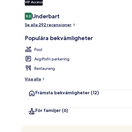
VIP Access
Recensioner
Underbart
9,2
9,2 av 10,
Exteriör
Se alla 292 recensioner
Populära bekvämligheter
Pool
Avgiftsfri parkering
Restaurang
Visa alla
Främsta bekvämligheter
(12)
För familjer
(6)