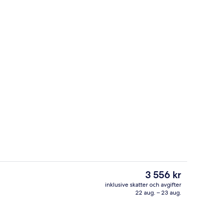
Utomhuspool
deo
Det
3 556 kr
nuvarande
inklusive skatter och avgifter
priset
22 aug. – 23 aug.
mhus
Lobby
är
3 556 kr