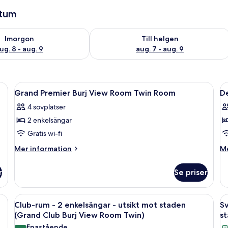
atum
llgängligheten för imorgon aug. 8 - aug. 9
Kontrollera tillgängligheten för den h
Imorgon
Till helgen
ug. 8 - aug. 9
aug. 7 - aug. 9
et och minibar
Öppna
Sängtillbehör av högsta kvalitet och 
Ö
6
Grand Premier Burj View Room Twin Room
D
alla
al
4 sovplatser
foton
f
2 enkelsängar
för
f
Grand
D
Gratis wi-fi
Premier
K
Mer
M
Mer information
Me
Burj
R
information
in
om
o
View
r
Se priser
Grand
De
Room
Premier
Ki
Twin
Burj
R
tt skrivbord, en stol, en TV och ett stort fönster med utsikt över staden.
Öppna
Ett hotellrum med två sängar, en stol, 
Ö
12
Room
View
Club-rum - 2 enkelsängar - utsikt mot staden
Sv
alla
al
Room
(Grand Club Burj View Room Twin)
st
Twin
foton
f
Enastående