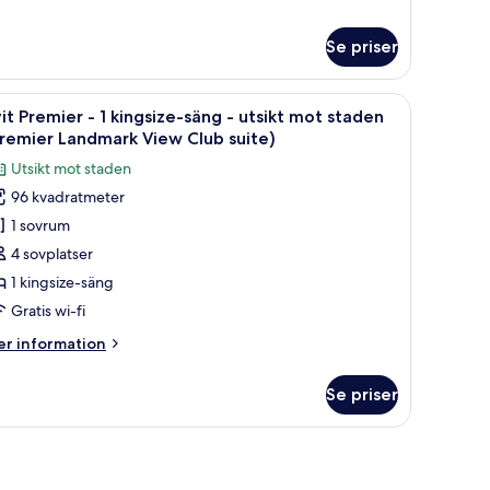
ot
luxe-
um
taden
Se priser
kelsängar
sk utsikt över staden, en platt-TV som är monterad på väggen, en bekväm soff
ppna
Ett modernt hotellrum med ett stort fönster s
6
it Premier - 1 kingsize-säng - utsikt mot staden
la
sikt
remier Landmark View Club suite)
ot
oton
Utsikt mot staden
aden
ör
96 kvadratmeter
it
1 sovrum
remier
4 sovplatser
1 kingsize-säng
ingsize-
Gratis wi-fi
äng
er
r information
formation
sikt
m
Se priser
it
ot
emier
taden
t skrivbord och utsikt över stadens silhuett.
Premier
andmark
ngsize-