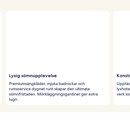
Lyxig sömnupplevelse
Konstu
Premiumsängkläder, mjuka badrockar och
Upptäck
rumsservice dygnet runt skapar den ultimata
lyxhotel
sömnfristaden. Mörkläggningsgardiner ger extra
verk s
lugn.