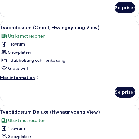
om
Se priser
Traditionellt
rum
(Ondol,
Öppna
Allergitestade sängkläder, värdeförv
3
Hwangnyoung
Tvåbäddsrum (Ondol, Hwangnyoung View)
alla
View)
Utsikt mot resorten
foton
1 sovrum
för
Tvåbäddsrum
3 sovplatser
(Ondol,
1 dubbelsäng och 1 enkelsäng
Hwangnyoung
Gratis wi-fi
View)
Mer
Mer information
information
om
Se priser
Tvåbäddsrum
(Ondol,
Hwangnyoung
Öppna
Ett modernt hotellrum med en stor säng
4
View)
Tvåbäddsrum Deluxe (Hwnagnyoung View)
alla
Utsikt mot resorten
foton
1 sovrum
för
Tvåbäddsrum
3 sovplatser