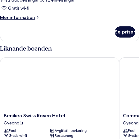
2 dubbelsängar och 2 enkelsängar
MT
Gratis wi-fi
Mer
Mer information
information
om
Se priser
Kids
Bed
MT
Liknande boenden
Benikea Swiss Rosen Hotel
Commodo
Benikea
Commod
Benikea Swiss Rosen Hotel
Commo
Swiss
Hotel
Gyeongju
Gyeong
Rosen
Gyeong
Pool
Avgiftsfri parkering
Pool
Hotel
Gyeong
Gratis wi-fi
Restaurang
Gratis 
Gyeongju