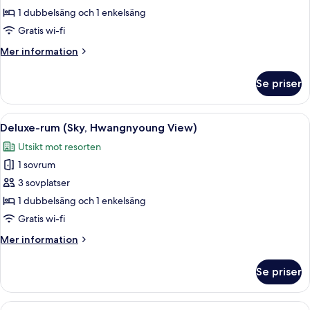
Deluxe
1 dubbelsäng och 1 enkelsäng
(Hwnagnyoung
Gratis wi-fi
View)
Mer
Mer information
information
om
Se priser
Tvåbäddsrum
Deluxe
(Hwnagnyoung
Öppna
Ett hotellrum med två sängar, en sängg
3
View)
Deluxe-rum (Sky, Hwangnyoung View)
alla
Utsikt mot resorten
foton
1 sovrum
för
Deluxe-
3 sovplatser
rum
1 dubbelsäng och 1 enkelsäng
(Sky,
Gratis wi-fi
Hwangnyoung
Mer
Mer information
View)
information
om
Se priser
Deluxe-
rum
(Sky,
Öppna
Ett hotellrum med två sängar, ett sto