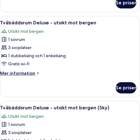
Se priser
Tvåbäddsrum
Deluxe
(Road
Öppna
Ett modernt hotellrum med en stor säng
5
View)
Tvåbäddsrum Deluxe - utsikt mot bergen
alla
Utsikt mot bergen
foton
1 sovrum
för
Tvåbäddsrum
3 sovplatser
Deluxe
1 dubbelsäng och 1 enkelsäng
-
Gratis wi-fi
utsikt
Mer
Mer information
mot
information
bergen
om
Se priser
Tvåbäddsrum
Deluxe
-
Öppna
Ett hotellrum med två sängar, en sängg
6
utsikt
Tvåbäddsrum Deluxe - utsikt mot bergen (Sky)
alla
mot
Utsikt mot bergen
bergen
foton
1 sovrum
för
Tvåbäddsrum
3 sovplatser