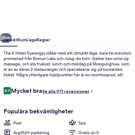
Hotel
Gyeongju
regående
Nästa
58+
Översikt
Rum
Läge
Regler
The K Hotel Gyeongju ståtar med ett utmärkt läge, bara tio minuters
promenad från Bomun Lake och Jung-do torn. Gäster kan unna sig
massage, och äta frukost, lunch och middag på Moogunghwa, som
är en av deras 2 restauranger och specialiserar sig på koreanska
köket. Några ytterligare höjdpunkter här är en inomhuspool, ett
fitnesscenter och en bastu.
Recensioner
Mycket bra
8,0
Se alla 971 recensioner
8,0 av 10,
Varma källor
Populära bekvämligheter
Pool
Spa
Avgiftsfri parkering
Gratis wi-fi