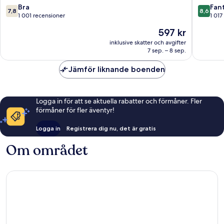
7.8
8.6
Bra
Fant
7,8
8,6
av
av
1 001 recensioner
1 017
10,
10,
Priset
597 kr
Bra,
Fantastis
är
1 001 recensioner
1 017 re
inklusive skatter och avgifter
597 kr
7 sep. – 8 sep.
Jämför liknande boenden
Logga in för att se aktuella rabatter och förmåner. Fler
förmåner för fler äventyr!
Logga in
Registrera dig nu, det är gratis
Om området