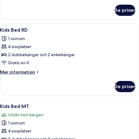
information
om
Se priser
Premier
Suite
MT
Öppna
Ett modernt sovrum med en våningssäng
3
Kids Bed RD
alla
1 sovrum
foton
4 sovplatser
för
Kids
2 dubbelsängar och 2 enkelsängar
Bed
Gratis wi-fi
RD
Mer
Mer information
information
om
Se priser
Kids
Bed
RD
Öppna
Ett modernt sovrum med en säng, ett 
2
Kids Bed MT
alla
Utsikt mot bergen
foton
1 sovrum
för
Kids
4 sovplatser
Bed