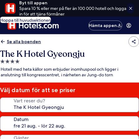
Byt till appen
Spara 10 % eller mer på fler än 100 000 hotell och logga
in för att tjäna förmåner
Hoppa till huvudsektionen
Hämta appen
Se alla boenden
The K Hotel Gyeongju
4.0-
stjärnigt
Hotell med heta källor som erbjuder inomhuspool och ligger i
boende
anslutning till kongresscentret, i närheten av Jung-do torn
Välj datum för att se priser
Vart reser du?
Datum
Gäster