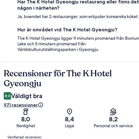
Har The K Hotel Gyeongju restaurang eller finns det
någon i närheten?
Ja, boendet har 2 restauranger, som erbjuder koreanska köket.
Hur är området vid The K Hotel Gyeongju?
The K Hotel Gyeongju ligger 9 minuters promenad från Bomun
Lake och 5 minuters promenad från
Världskulturutställningsparken i Gyeongju.
Recensioner för The K Hotel
Recensioner
Gyeongju
Väldigt bra
8,0
971 recensioner
8,0
8,4
8,2
Renlighet
Läge
Personal och service
Recensioner
Verifierad recension