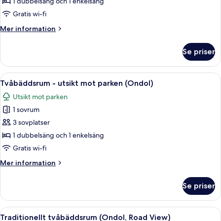
Deluxe
1 dubbelsäng och 1 enkelsäng
-
Gratis wi-fi
utsikt
Mer
Mer information
mot
information
bergen
om
Se priser
Tvåbäddsrum
(Sky)
Deluxe
-
Öppna
Ett hotellrum med ett skrivbord i trä, 
5
utsikt
Tvåbäddsrum - utsikt mot parken (Ondol)
alla
mot
Utsikt mot parken
bergen
foton
(Sky)
1 sovrum
för
Tvåbäddsrum
3 sovplatser
-
1 dubbelsäng och 1 enkelsäng
utsikt
Gratis wi-fi
mot
Mer
Mer information
parken
information
(Ondol)
om
Se priser
Tvåbäddsrum
-
utsikt
Öppna
Allergitestade sängkläder, värdeförv
4
mot
Traditionellt tvåbäddsrum (Ondol, Road View)