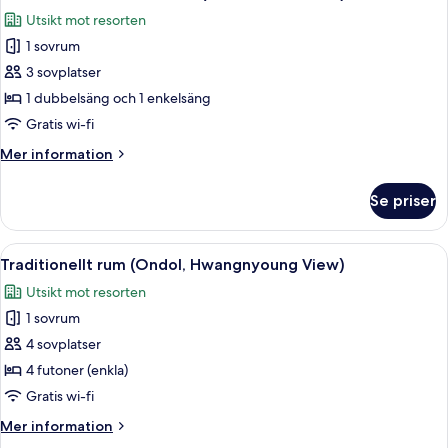
alla
parken
Utsikt mot resorten
(Ondol)
foton
1 sovrum
för
Traditionellt
3 sovplatser
tvåbäddsrum
1 dubbelsäng och 1 enkelsäng
(Ondol,
Gratis wi-fi
Road
Mer
Mer information
View)
information
om
Se priser
Traditionellt
tvåbäddsrum
(Ondol,
Öppna
Ett rum med ett stort fönster, ett sk
2
Road
Traditionellt rum (Ondol, Hwangnyoung View)
alla
View)
Utsikt mot resorten
foton
1 sovrum
för
Traditionellt
4 sovplatser
rum
4 futoner (enkla)
(Ondol,
Gratis wi-fi
Hwangnyoung
Mer
Mer information
View)
information