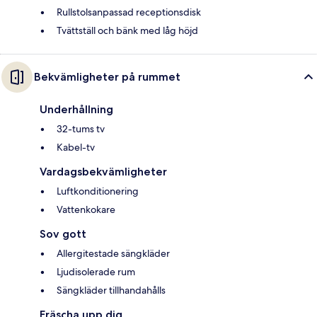
Rullstolsanpassad receptionsdisk
Tvättställ och bänk med låg höjd
Bekvämligheter på rummet
Underhållning
32-tums tv
Kabel-tv
Vardagsbekvämligheter
Luftkonditionering
Vattenkokare
Sov gott
Allergitestade sängkläder
Ljudisolerade rum
Sängkläder tillhandahålls
Fräscha upp dig