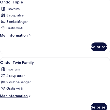
1
Hwangnyoung
Ondol Triple
alla
View)
1 sovrum
foton
3 sovplatser
för
Ondol
3 enkelsängar
Triple
Gratis wi-fi
Mer
Mer information
information
om
Se priser
Ondol
Triple
Öppna
Ett hotellrum med två sängar, en sängga
1
Ondol Twin Family
alla
1 sovrum
foton
4 sovplatser
för
Ondol
2 dubbelsängar
Twin
Gratis wi-fi
Family
Mer
Mer information
information
om
Se priser
Ondol