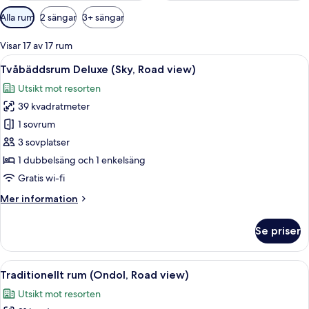
Tillgängliga
Alla rum
2 sängar
3+ sängar
filter
för
Visar 17 av 17 rum
rum
Öppna
Ett hotellrum med två sängar, en sängg
4
Tvåbäddsrum Deluxe (Sky, Road view)
alla
Utsikt mot resorten
foton
39 kvadratmeter
för
Tvåbäddsrum
1 sovrum
Deluxe
3 sovplatser
(Sky,
1 dubbelsäng och 1 enkelsäng
Road
Gratis wi-fi
view)
Mer
Mer information
information
om
Se priser
Tvåbäddsrum
Deluxe
(Sky,
Öppna
Ett rum med ett stort fönster, ett sk
5
Road
Traditionellt rum (Ondol, Road view)
alla
view)
Utsikt mot resorten
foton