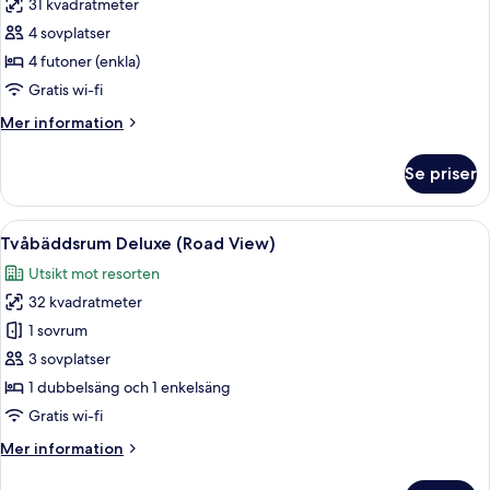
31 kvadratmeter
för
Traditionellt
4 sovplatser
rum
4 futoner (enkla)
(Ondol,
Gratis wi-fi
Road
Mer
Mer information
view)
information
om
Se priser
Traditionellt
rum
(Ondol,
Öppna
Ett modernt hotellrum med en stor säng
4
Road
Tvåbäddsrum Deluxe (Road View)
alla
view)
Utsikt mot resorten
foton
32 kvadratmeter
för
Tvåbäddsrum
1 sovrum
Deluxe
3 sovplatser
(Road
1 dubbelsäng och 1 enkelsäng
View)
Gratis wi-fi
Mer
Mer information
information
om