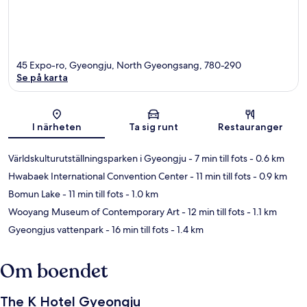
45 Expo-ro, Gyeongju, North Gyeongsang, 780-290
Se på karta
Karta
I närheten
Ta sig runt
Restauranger
Världskulturutställningsparken i Gyeongju
- 7 min till fots
- 0.6 km
Hwabaek International Convention Center
- 11 min till fots
- 0.9 km
Bomun Lake
- 11 min till fots
- 1.0 km
Wooyang Museum of Contemporary Art
- 12 min till fots
- 1.1 km
Gyeongjus vattenpark
- 16 min till fots
- 1.4 km
Om boendet
The K Hotel Gyeongju