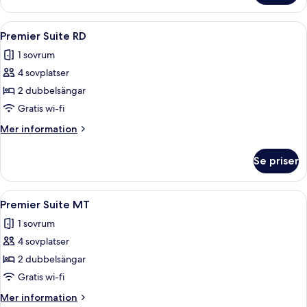
Twin
Family
Öppna
Ett hotellrum med två sängar, en stol, 
4
Premier Suite RD
alla
1 sovrum
foton
4 sovplatser
för
Premier
2 dubbelsängar
Suite
Gratis wi-fi
RD
Mer
Mer information
information
om
Se priser
Premier
Suite
RD
Öppna
Ett modernt hotellrum med två sängar, 
3
Premier Suite MT
alla
1 sovrum
foton
4 sovplatser
för
Premier
2 dubbelsängar
Suite
Gratis wi-fi
MT
Mer
Mer information