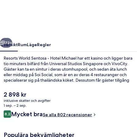
World
Sentosa
-
Hotel
Michael
regående
Nästa
72+
Översikt
Rum
Läge
Regler
Resorts World Sentosa - Hotel Michael har ett kasino och ligger bara
tio minuters bilfärd från Universal Studios Singapore och VivoCity.
Gäster kan ta en simtur i deras utomhuspool, och sedan äta lunch
eller middag på Soi Social, som är en av deras 4 restauranger och
specialiserar sig på thailändska köket. Dessutom får gäster tillgång
till en bar/lounge, ett fitnesscenter och en snackbar/deli på detta
hotell i lyxstil. Andra resenärer brukar hylla den generella
Det
2 898 kr
standarden.
nuvarande
inklusive skatter och avgifter
priset
1 sep. – 2 sep.
Utomhuspool
är
Recensioner
Mycket bra
8,2
Se alla 802 recensioner
2 898 kr
8,2 av 10,
Populära bekvämligheter