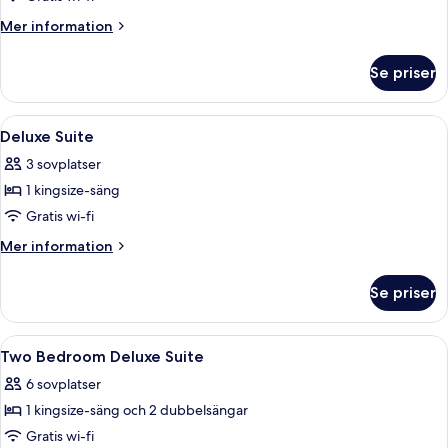
Room
Mer
Mer information
information
om
Se priser
Deluxe
Room
Öppna
Gratis produkter i minibar, värdeför
4
Deluxe Suite
alla
3 sovplatser
foton
1 kingsize-säng
för
Deluxe
Gratis wi-fi
Suite
Mer
Mer information
information
om
Se priser
Deluxe
Suite
Öppna
Gratis produkter i minibar, värdeför
5
Two Bedroom Deluxe Suite
alla
6 sovplatser
foton
1 kingsize-säng och 2 dubbelsängar
för
Two
Gratis wi-fi