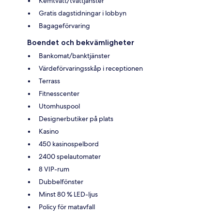
Kemtvätt/tvättjänster
Gratis dagstidningar i lobbyn
Bagageförvaring
Boendet och bekvämligheter
Bankomat/banktjänster
Värdeförvaringsskåp i receptionen
Terrass
Fitnesscenter
Utomhuspool
Designerbutiker på plats
Kasino
450 kasinospelbord
2400 spelautomater
8 VIP-rum
Dubbelfönster
Minst 80 % LED-ljus
Policy för matavfall