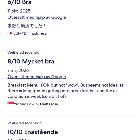
6/10 Bra
11 okt. 2025
Översätt med hjälp av Google
素敵な場所でした！
JUMPEI, 1 natts resa
Verifierad recension
8/10 Mycket bra
7 maj 2026
Översätt med hjälp av Google
Breakfast Menu is OK but not "wow". But seems not ideal as
there is long queue getting into breakfast hall and the air-
condition is weak (so a bit hot).
Yixiong Edwin, 1 natts resa
Verifierad recension
10/10 Enastående