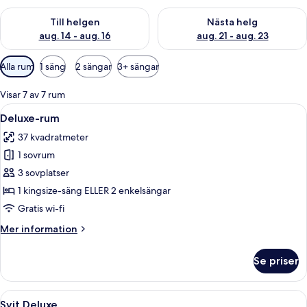
Kontrollera tillgängligheten för den här helgen aug. 14 - aug. 
Kontrollera tillgängligheten fö
Till helgen
Nästa helg
aug. 14 - aug. 16
aug. 21 - aug. 23
Tillgängliga
Alla rum
1 säng
2 sängar
3+ sängar
filter
för
Visar 7 av 7 rum
rum
Öppna
Ett hotellrum med två sängar, en TV oc
15
Deluxe-rum
alla
37 kvadratmeter
foton
1 sovrum
för
Deluxe-
3 sovplatser
rum
1 kingsize-säng ELLER 2 enkelsängar
Gratis wi-fi
Mer
Mer information
information
om
Se priser
Deluxe-
rum
Öppna
En modern hotellobby med lädersitsar,
4
Svit Deluxe