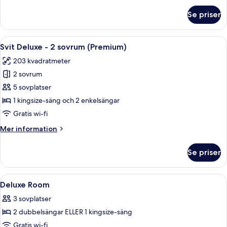
om
Se priser
Svit
Deluxe
-
Öppna
Ett modernt vardagsrum med en hörnso
7
2
Svit Deluxe - 2 sovrum (Premium)
alla
sovrum
203 kvadratmeter
foton
2 sovrum
för
Svit
5 sovplatser
Deluxe
1 kingsize-säng och 2 enkelsängar
-
Gratis wi-fi
2
Mer
Mer information
sovrum
information
(Premium)
om
Se priser
Svit
Deluxe
-
Öppna
Gratis produkter i minibar, värdeför
8
2
Deluxe Room
alla
sovrum
3 sovplatser
(Premium)
foton
2 dubbelsängar ELLER 1 kingsize-säng
för
Deluxe
Gratis wi-fi