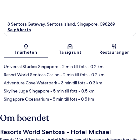
8 Sentosa Gateway, Sentosa Island, Singapore, 098269
Se på karta
Karta
I närheten
Ta sig runt
Restauranger
Universal Studios Singapore
- 2 min till fots
- 0.2 km
Resort World Sentosa Casino
- 2 min till fots
- 0.2 km
Adventure Cove Waterpark
- 3 min till fots
- 0.3 km
Skyline Luge Singapore
- 5 min till fots
- 0.5 km
Singapore Oceanarium
- 5 min till fots
- 0.5 km
Om boendet
Resorts World Sentosa - Hotel Michael
Resorts World Sentosa - Hotel Michael har ett kasino och ligger bara tio