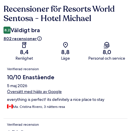
Recensioner för Resorts World
Recensioner
Sentosa - Hotel Michael
Väldigt bra
8,2
802 recensioner
8,4
8,8
8,0
Renlighet
Läge
Personal och service
Recensioner
Verifierad recension
10/10 Enastående
5 maj 2026
Översätt med hjälp av Google
everything is perfect! its definitely a nice place to stay
Ma. Cristina Rivero, 3 nätters resa
Verifierad recension