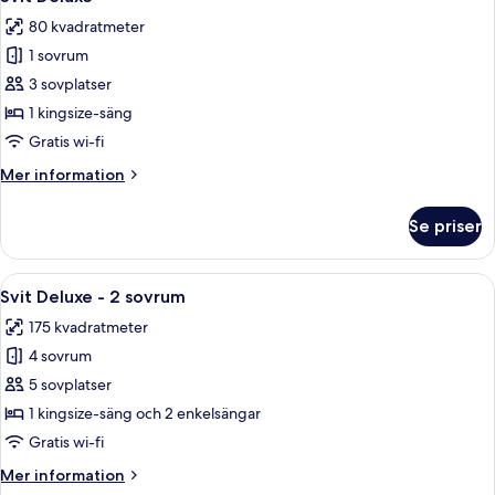
alla
80 kvadratmeter
foton
1 sovrum
för
Svit
3 sovplatser
Deluxe
1 kingsize-säng
Gratis wi-fi
Mer
Mer information
information
om
Se priser
Svit
Deluxe
Öppna
Ett modernt hotellrum med en matplats,
7
Svit Deluxe - 2 sovrum
alla
175 kvadratmeter
foton
4 sovrum
för
Svit
5 sovplatser
Deluxe
1 kingsize-säng och 2 enkelsängar
-
Gratis wi-fi
2
Mer
Mer information
sovrum
information