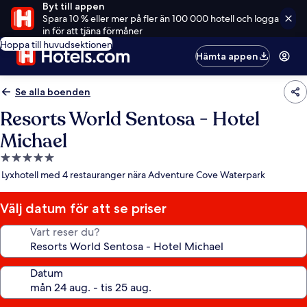
Byt till appen
Spara 10 % eller mer på fler än 100 000 hotell och logga
in för att tjäna förmåner
Hoppa till huvudsektionen
Hämta appen
Se alla boenden
Resorts World Sentosa - Hotel
Michael
5.0-
stjärnigt
Lyxhotell med 4 restauranger nära Adventure Cove Waterpark
boende
Välj datum för att se priser
Vart reser du?
Datum