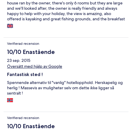
déconseille fortement cet établissement.
house ran by the owner, there's only 6 rooms but they are large
and we'll looked after, the owner is really friendly and always
happy to help with your holiday, the view is amazing, also
offered is kayaking and great fishing grounds, and the breakfast
is really good.
Verifierad recension
10/10 Enastående
23 sep. 2015
Översätt med hjälp av Google
Fantastisk sted !
Spennende alternativ til "vanlig" hotellopphold. Herskapelig og
herlig ! Massevis av muligheter selv om dette ikke ligger så
sentralt !
Verifierad recension
10/10 Enastående