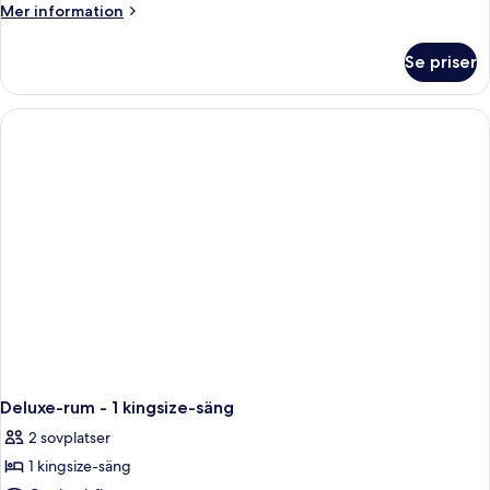
Mer
Mer information
information
om
Se priser
Dubbelrum
-
balkong
-
havsutsikt
Deluxe-rum - 1 kingsize-säng
2 sovplatser
1 kingsize-säng