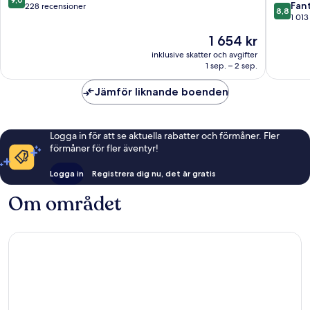
8.8
Fant
av
228 recensioner
8,8
av
1 013
10,
10,
Underbart,
Priset
1 654 kr
Fantastis
228 recensioner
är
1 013 re
inklusive skatter och avgifter
1 654 kr
1 sep. – 2 sep.
Jämför liknande boenden
Logga in för att se aktuella rabatter och förmåner. Fler
förmåner för fler äventyr!
Logga in
Registrera dig nu, det är gratis
Om området