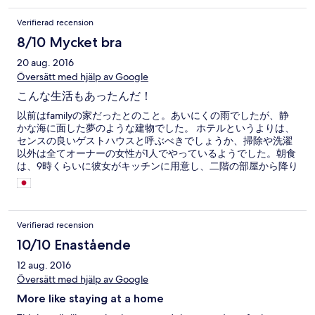
Verifierad recension
8/10 Mycket bra
20 aug. 2016
Översätt med hjälp av Google
こんな生活もあったんだ！
以前はfamilyの家だったとのこと。あいにくの雨でしたが、静
かな海に面した夢のような建物でした。 ホテルというよりは、
センスの良いゲストハウスと呼ぶべきでしょうか、掃除や洗濯
以外は全てオーナーの女性が1人でやっているようでした。朝食
は、9時くらいに彼女がキッチンに用意し、二階の部屋から降り
てきた人達が、おはようと声をかけ、空いてる席で食べ、食器
を自分たちでシンクに下げるような雰囲気です。 テレビはあり
ません。犬と猫がいます。観光地からは離れているので車で移
動していて、のんびりしたい人にオススメです。
Verifierad recension
10/10 Enastående
12 aug. 2016
Översätt med hjälp av Google
More like staying at a home