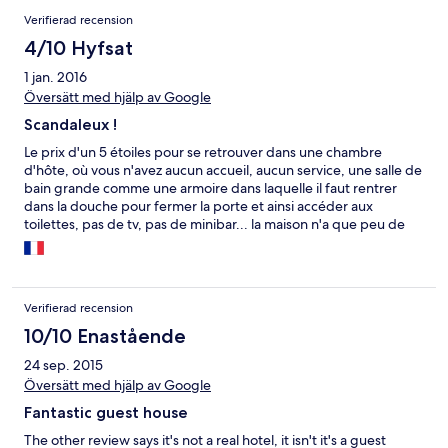
Verifierad recension
4/10 Hyfsat
1 jan. 2016
Översätt med hjälp av Google
Scandaleux !
Le prix d'un 5 étoiles pour se retrouver dans une chambre
d'hôte, où vous n'avez aucun accueil, aucun service, une salle de
bain grande comme une armoire dans laquelle il faut rentrer
dans la douche pour fermer la porte et ainsi accéder aux
toilettes, pas de tv, pas de minibar... la maison n'a que peu de
charme et est surtout mal entretenue (poignée de porte cassée,
rideaux qui tombent, miroirs fendus, une cuisine qui sert de
salle de petit déjeuner qui est sale) il y a deux salons, un qui est
le bureau de la propriétaire et un autre où la fille de la
Verifierad recension
propriétaire est vautrée dans le canapé à regarder la seule et
unique tv de la maison. le palier des chambres est encombré
10/10 Enastående
d'une planche à repasser et d'un tas de linge, aucune
24 sep. 2015
insonorisation dans la chambre.. enfin tout ceci est très
Översätt med hjälp av Google
prétentieux et pourrait être acceptable à condition que cela soit
annoncée sur Hotels.com comme une guesthouse et que le prix
Fantastic guest house
soit en rapport, pour 70 euros il n'y aurait rien de scandaleux
mais à 250 euros la nuit c'est une véritable arnaque!!! je
The other review says it's not a real hotel, it isn't it's a guest