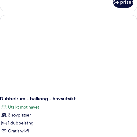
Se priser
Executive-
rum
Dubbelrum - balkong - havsutsikt
Utsikt mot havet
3 sovplatser
1 dubbelsäng
Gratis wi-fi