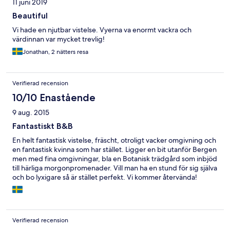
11 juni 2019
Beautiful
Vi hade en njutbar vistelse. Vyerna va enormt vackra och
värdinnan var mycket trevlig!
Jonathan, 2 nätters resa
Verifierad recension
10/10 Enastående
9 aug. 2015
Fantastiskt B&B
En helt fantastisk vistelse, fräscht, otroligt vacker omgivning och
en fantastisk kvinna som har stället. Ligger en bit utanför Bergen
men med fina omgivningar, bla en Botanisk trädgård som inbjöd
till härliga morgonpromenader. Vill man ha en stund för sig själva
och bo lyxigare så är stället perfekt. Vi kommer återvända!
Verifierad recension