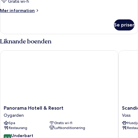
Gratis wi-fi
Mer
Mer information
information
om
Se priser
Deluxe-
rum
-
Liknande boenden
1
kingsize-
Panorama Hotell & Resort
Scandic 
säng
Panorama
Scandic
Panorama Hotell & Resort
Scandi
Hotell
Voss
Oygarden
Voss
&
Voss
Spa
Gratis wi-fi
Husdju
Resort
Restaurang
Luftkonditionering
Restau
Oygarden
9.0
Underbart
9,0