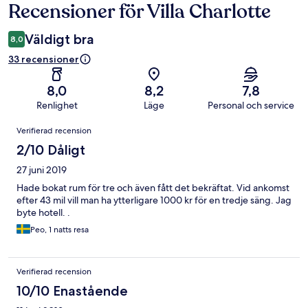
Recensioner för Villa Charlotte
Recensioner
Väldigt bra
8,0
33 recensioner
8,0
8,2
7,8
Renlighet
Läge
Personal och service
Recensioner
Verifierad recension
2/10 Dåligt
27 juni 2019
Hade bokat rum för tre och även fått det bekräftat. Vid ankomst
efter 43 mil vill man ha ytterligare 1000 kr för en tredje säng. Jag
byte hotell. .
Peo, 1 natts resa
Verifierad recension
10/10 Enastående