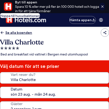
Byt till appen
Spara 10 % eller mer på fler än 100 000 hotell och logga
in för att tjäna förmåner
Hoppa till huvudsektionen
Hämta appen
Se alla boenden
Villa Charlotte
5.0-
stjärnigt
Bed and breakfast vid vattnet i Bergen med utomhuspool
boende
Välj datum för att se priser
Vart reser du?
Datum
Gäster