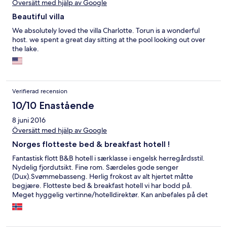
Översätt med hjälp av Google
Beautiful villa
We absolutely loved the villa Charlotte. Torun is a wonderful
host. we spent a great day sitting at the pool looking out over
the lake.
Verifierad recension
10/10 Enastående
8 juni 2016
Översätt med hjälp av Google
Norges flotteste bed & breakfast hotell !
Fantastisk flott B&B hotell i særklasse i engelsk herregårdsstil.
Nydelig fjordutsikt. Fine rom. Særdeles gode senger
(Dux).Svømmebasseng. Herlig frokost av alt hjertet måtte
begjære. Flotteste bed & breakfast hotell vi har bodd på.
Meget hyggelig vertinne/hotelldirektør. Kan anbefales på det
varmeste. Lett atkomst fra Bergen lufthavn Flesland.