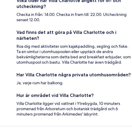
Vilka tider har Villa Charlotte angett för in- och
utcheckning?
Checka in från: 14.00. Checka in fram till: 22.00. Utcheckning
senast 12.00.
Vad finns det att göra på Villa Charlotte och i
närheten?
Roa dig med aktiviteter som kajakpaddling, segling och fiske.
Ta en simtur i utomhuspoolen eller upptäck de andra
bekvämligheterna som detta bed and breakfast erbjuder, som
utomhuspool och bastu. Villa Charlotte har även trädgård.
Har Villa Charlotte några privata utomhusområden?
Ja, varje rum har balkong.
Hur är området vid Villa Charlotte?
Villa Charlotte ligger vid vattnet i Ytrebygda, 10 minuters
promenad från Arboretum och botanisk trädgård och 6
minuters promenad från Arkimedes' labyrint.