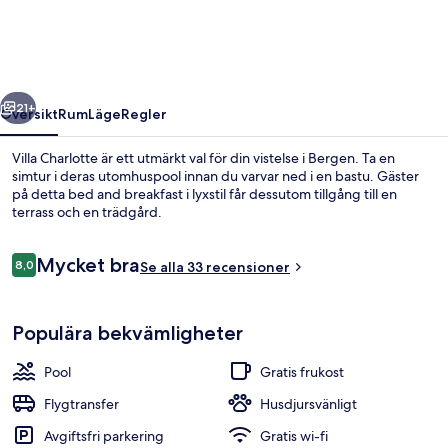
regående
Nästa
21+
Översikt
Rum
Läge
Regler
Villa Charlotte är ett utmärkt val för din vistelse i Bergen. Ta en
simtur i deras utomhuspool innan du varvar ned i en bastu. Gäster
på detta bed and breakfast i lyxstil får dessutom tillgång till en
terrass och en trädgård.
Recensioner
Mycket bra
8,0
Se alla 33 recensioner
8,0 av 10,
Boendets fasad
Populära bekvämligheter
Pool
Gratis frukost
Flygtransfer
Husdjursvänligt
Avgiftsfri parkering
Gratis wi-fi