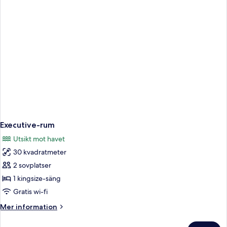
Executive-rum
Utsikt mot havet
30 kvadratmeter
2 sovplatser
1 kingsize-säng
Gratis wi-fi
Mer
Mer information
information
om